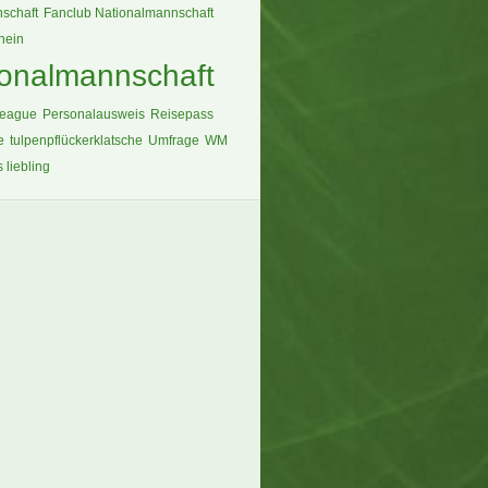
schaft
Fanclub Nationalmannschaft
hein
ionalmannschaft
League
Personalausweis
Reisepass
e
tulpenpflückerklatsche
Umfrage
WM
s liebling