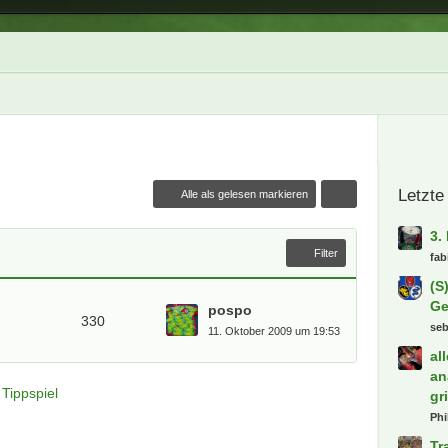
Letzte
Alle als gelesen markieren
3.
Filter
fab
(S
Ge
pospo
330
se
11. Oktober 2009 um 19:53
al
an
Tippspiel
gr
Phi
Tr