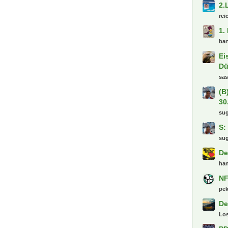
2.
rei
1.
ba
Ei
Dü
sa
(B
30
su
S:
su
De
ha
NF
pe
De
Lo