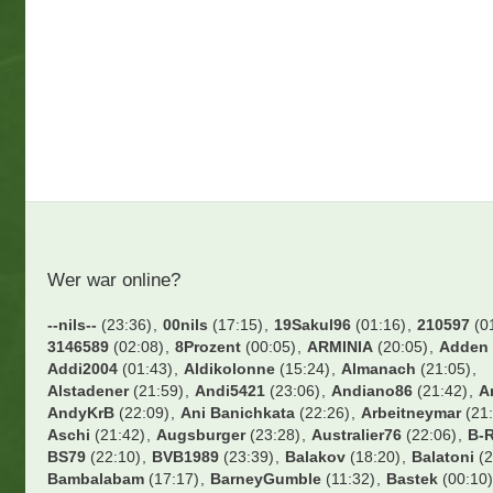
Wer war online?
--nils--
(23:36)
00nils
(17:15)
19Sakul96
(01:16)
210597
(0
3146589
(02:08)
8Prozent
(00:05)
ARMINIA
(20:05)
Adden
Addi2004
(01:43)
Aldikolonne
(15:24)
Almanach
(21:05)
Alstadener
(21:59)
Andi5421
(23:06)
Andiano86
(21:42)
A
AndyKrB
(22:09)
Ani Banichkata
(22:26)
Arbeitneymar
(21:
Aschi
(21:42)
Augsburger
(23:28)
Australier76
(22:06)
B-R
BS79
(22:10)
BVB1989
(23:39)
Balakov
(18:20)
Balatoni
(2
Bambalabam
(17:17)
BarneyGumble
(11:32)
Bastek
(00:10