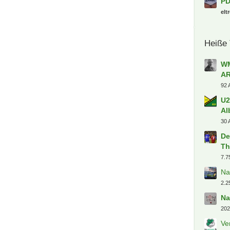
PD
elt
Heiße
WM
A
92 
U2
Al
30 
De
Th
7.7
Na
2.2
Na
202
Ve