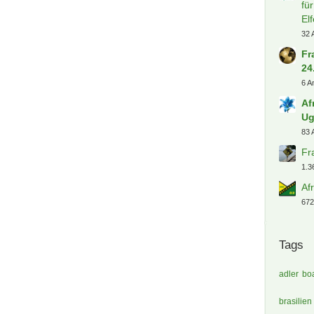
fü
El
32 
Fr
24
6 A
Af
Ug
83 
Fr
1.3
Af
672
Tags
adler
boa
brasilien