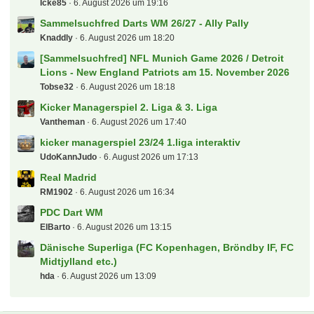
Der "Deutsche - Bahn - Sparfred" Aktionen und
Gutscheine
8Prozent
6. August 2026 um 21:28
Alles rund um die Regionalliga NORD-OST
Cemko92
6. August 2026 um 21:26
Der Biete und Suche "Deutsche - Bahn - Sparfred"
Aktionen und Gutscheine
podollski92
6. August 2026 um 21:09
Der tooor Laberfred
Valderama
6. August 2026 um 21:00
Transfers, Gerüchte und Diskussionen
SoccerKing
6. August 2026 um 19:39
Kinder im Stadion
kleemarco
6. August 2026 um 19:31
Oasis Tour
Icke85
6. August 2026 um 19:16
Sammelsuchfred Darts WM 26/27 - Ally Pally
Knaddly
6. August 2026 um 18:20