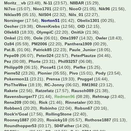
Knaddly
(23:53)
Koellefornia
(01:32)
Konfrontation
(04:35)
Kosseher76
(23:04)
Kugelblitz
(06:10)
Kundelinho
(00:19)
Larsinio
(23:32)
Lassesen
(14:53)
Lawless3012
(17:29)
Legendenstatus
(18:53)
Leipziger
(06:17)
Lemmo1984
(21:35)
Lenni00726
(17:55)
Leo90
(19:57)
Lexus1893
(22:06)
Lina2727
(11:16)
Linho
(13:58)
Lipsia1893
(16:06)
Longlo
(17:57)
Lopesinho
(05:56)
LostandFound
(00:46)
Lothar-1990
(00:04)
Macauley
(23:49)
Magic Dirk
(23:55)
Magolwes
(01:15)
Majo1991
(08:45)
Makaai
(22:02)
MalteKramer22
(09:52)
Mango1893
(18:37)
Manu17
(01:15)
Manuel_
(09:03)
Marcus2116
(23:36)
Mario17
(23:02)
MarkFC
(22:32)
MarkusG.
(22:22)
Martin85
(14:27)
Mattgere
(21:06)
Maumau1987
(05:16)
MaxMorgen
(09:54)
MaxSVW
(01:00)
MaxWilsh
(02:36)
Maximum
(14:34)
Maxouli_29
(09:11)
MayerAndreas
(09:22)
Mehlo
(23:28)
Mehmet Scholl
(04:26)
Mel76
(05:28)
MemoKS
(05:16)
Micha-W
(05:33)
Micha1978
(14:51)
Michi91
(13:00)
Mo1909
(17:03)
Moerinho
(06:20)
Mokelele
(00:06)
MonsieuL
(01:26)
Moritz__vb
(23:48)
N-11
(23:57)
N8BAR
(15:29)
Ni7co
(15:07)
Nico1701
(22:07)
NicoO
(21:05)
Nik96
(21:56)
Niklas95
(05:15)
NilS04
(22:32)
Nils_01
(22:27)
Norsinger
(17:54)
Norton51
(01:42)
Obelix1301
(00:25)