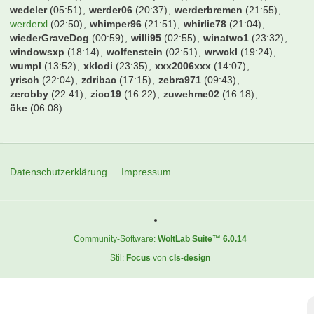
saschku
(22:58)
schaaki97
(05:35)
schlottcity
(18:16)
schnichi
(16:47)
schnudi
(00:26)
schraube
(22:14)
schuettepott
(21:47)
schwan
(18:07)
schwarzer100
(22:57)
scorerking
(16:54)
sd38
(13:31)
seckr007
(22:06)
sepinho
(23:28)
shaker_01
(20:03)
shark60
(20:51)
simsalabim1001
(05:20)
smain85
(22:50)
smollo
(23:44)
smoso
(19:05)
snapclick
(16:34)
soho13
(08:10)
sox13
(01:11)
spinne
(20:58)
spm
(15:22)
spock
(04:35)
sportsfreund
(19:56)
star150
(01:26)
statler
(20:05)
stefanderrick
(21:40)
steiger7
(03:47)
steki
(13:40)
stfn84
(23:22)
sugar
(22:47)
superboy_xx
(19:52)
svede09
(22:27)
svwcologne
(06:19)
taufbrief
(23:14)
tefano
(06:03)
tgif6666
(05:16)
theflex
(19:55)
thefoji
(20:36)
themonument
(03:20)
thomas72
(21:46)
tjandt
(19:14)
tnm96
(00:23)
tobitobi82
(05:54)
tobz
(04:20)
tommi261
(21:30)
tommy81
(10:11)
tooorjaeger10
(22:30)
u204
(21:41)
uwe1909
(20:48)
vds nievenheim
(22:33)
viktoria1948
(23:07)
volkspark
(22:55)
vomDeister
(20:19)
w4c-87
(12:47)
waltersson83
(20:00)
watts83
(21:25)
wedeler
(05:51)
werder06
(20:37)
werderbremen
(21:55)
werderxl
(02:50)
whimper96
(21:51)
whirlie78
(21:04)
wiederGraveDog
(00:59)
willi95
(02:55)
winatwo1
(23:32)