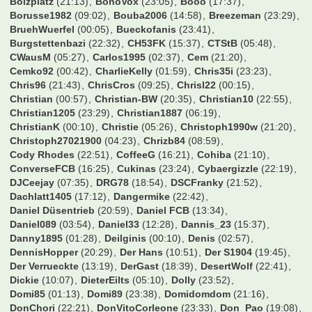
00nils
(00:29)
0711
(14:05)
13.02.1948
(22:17)
19Sakul96
(00:42)
210597
(22:18)
3146589
(21:48)
8Prozent
(01:32)
ALX
(11:56)
ARMINIA
(21:23)
Adden
(23:25)
Addi2004
(22:27)
Aldikolonne
(23:42)
Alex_BvB
(12:33)
Ali72
(17:22)
Alstadener
(19:36)
Andi5421
(13:53)
Andiano86
(06:20)
Andiii
(05:52)
Andre4567
(18:01)
AndyKrB
(04:50)
Ani Banichkata
(05:26)
Arbeitneymar
(16:55)
Ardi09
(19:52)
Aschi
(19:51)
Atze1406
(15:29)
Augsburger
(23:24)
Australier76
(18:16)
B-Rabbit
(21:36)
BS79
(02:58)
BVB1989
(01:12)
Balakov
(18:37)
Balatoni
(23:10)
Bambalabam
(02:59)
BarneyGumble
(05:03)
Bastek
(22:59)
Bastemi
(20:01)
BastiFantasti1983
(23:36)
Batzi
(17:29)
BavariaFantastika
(02:29)
BayernArno
(20:53)
BayernBest
(19:58)
Beda_PF
(15:15)
Beecker1920
(05:12)
Ben1986
(17:39)
Benny1103
(18:40)
Bernhard
(03:36)
BetzeBuis
(14:51)
Biertown
(13:49)
Bilbo
(00:00)
Birne
(18:29)
Bofingson
(20:21)
Bolznaldo
(19:33)
Bolzplatz
(21:13)
BonoVox
(23:05)
Booo
(17:37)
Borusse1982
(09:02)
Bouba2006
(14:58)
Breezeman
(23:29)
BruehWuerfel
(00:05)
Bueckofanis
(23:41)
Burgstettenbazi
(22:32)
CH53FK
(15:37)
CTStB
(05:48)