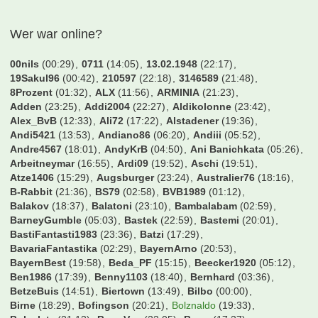
[Sammelsuchfred] NFL Munich Game 2026 / Detroit
Lions - New England Patriots am 15. November 2026
Tobse32
6. August 2026 um 18:18
Kicker Managerspiel 2. Liga & 3. Liga
Vantheman
6. August 2026 um 17:40
kicker managerspiel 23/24 1.liga interaktiv
UdoKannJudo
6. August 2026 um 17:13
Real Madrid
RM1902
6. August 2026 um 16:34
PDC Dart WM
ElBarto
6. August 2026 um 13:15
Dänische Superliga (FC Kopenhagen, Bröndby IF, FC
Midtjylland etc.)
hda
6. August 2026 um 13:09
Wer war online?