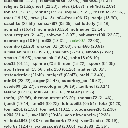
lucatoni61
(06:06)
lucern
(14:03)
luki94
(22:38)
maikdubai
(04:50)
majestix
(23:26)
manee
(15:58)
manuel87
(05:56)
marcell07
(00:29)
marcil09
(21:06)
marius2304
(00:05)
mark126
(21:49)
markei007
(05:34)
markus84
(23:04)
markusm1974
(13:04)
maschi
(06:01)
mauritzer
(16:18)
max229
(22:45)
maxi_we
(00:48)
mecki95
(02:36)
meisi.mevo
(20:29)
mensch
(11:44)
michel
(22:31)
michel66
(21:46)
mig71
(23:26)
mike5476
(06:08)
milano_2001
(20:21)
mkas
(01:39)
mmsteidl
(17:35)
mokkatoni
(02:50)
molokoplus
(21:49)
monte
(06:08)
mops1980
(01:36)
mrmicman2000
(14:12)
mucfan
(22:46)
murmel7
(13:24)
nico5381
(21:48)
niggo6
(23:51)
nittom
(21:41)
noname
(08:59)
nullneuner
(23:35)
nurderrwe
(21:02)
okocha90
(21:30)
osterbeker
(15:14)
paddy83
(15:37)
patrickcrivitz
(20:51)
pega
(23:27)
peksim
(23:57)
philipp51
(17:39)
podollski92
(23:09)
popo
(05:50)
protom
(16:38)
qpipsge
(03:58)
rainervfb
(18:13)
ralfgamer
(00:47)
rausmade
(11:22)
realmadrid89
(22:08)
redMUC
(21:34)
religius
(21:52)
rest
(22:23)
retes
(14:57)
rich4rd
(22:09)
rob077
(22:32)
robbur
(14:18)
roque
(19:21)
rosch92
(22:56)
roter
(19:18)
rowa
(14:18)
s04-freak
(06:17)
sanja
(18:30)