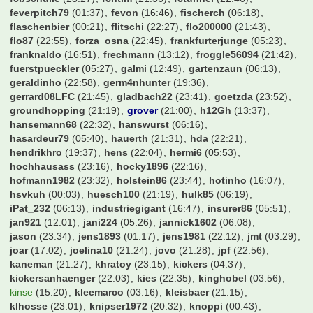
borussin09
(12:13)
brazzo1985
(23:05)
btother0ck
(20:16)
buddybs
(05:50)
bumbum70
(06:04)
burki89
(22:43)
bvbhesse87
(13:39)
bvbmg11
(21:02)
c.eic
(21:04)
carovigno1
(06:01)
cello1971
(21:53)
chicken
(23:38)
chris1
(06:07)
chrissi98
(21:59)
chrmueller
(08:55)
cibby
(17:37)
ck1
(21:41)
cloudprince
(00:45)
coasterrel
(13:47)
comeoncity
(19:56)
currywurst
(23:22)
davidw95
(23:53)
der Marten
(05:18)
derbesuch
(22:08)
derhubbe
(22:42)
diegogrande10
(00:30)
diemai
(06:41)
dietmar123
(16:20)
dome3107
(23:52)
domme1de
(05:46)
domrum
(00:41)
donaldo2k
(19:48)
drbahn
(17:31)
dreee
(21:44)
dresdner
(20:53)
drharrym
(05:38)
dudelsack
(14:40)
dynamo
(15:01)
e-herd
(00:58)
edde78
(22:08)
effzeh
(21:37)
el-barto71
(20:13)
eltren
(23:29)
erwin
(22:56)
eugen
(06:17)
fabian17
(23:30)
fabs512
(02:01)
fair2you
(18:10)
fcb4ever
(21:47)
fcb777
(21:09)
fcb_fabi
(22:07)
fcbanton
(11:37)
fcbayernnico
(06:01)
fcbfieti
(11:07)
fcbmark
(06:07)
fcbschulle
(23:27)
fchtim
(21:56)
fctunnel
(22:46)
feverpitch79
(01:37)
fevon
(16:46)
fischerch
(06:18)
flaschenbier
(00:21)
flitschi
(22:27)
flo200000
(21:43)
flo87
(22:55)
forza_osna
(22:45)
frankfurterjunge
(05:23)