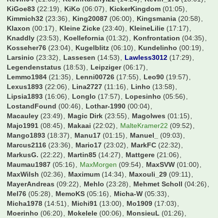
Haeaeschdner
(22:17)
Hagelkorn
(02:17)
HamBurgerKing
(22:48)
Hamburch
(13:48)
Hamburgerjungs
(00:11)
Hampabvb
(23:18)
Hamster09
(15:43)
Hans
(22:28)
Hansano1965
(21:47)
Harkinho
(20:41)
Harry2019
(01:13)
Harry54
(06:12)
Heckes
(09:37)
Hederborusse
(22:58)
Henning
(22:50)
HerrZog17
(22:56)
Holle09
(18:23)
Howie
(00:15)
Hupe
(15:53)
Icey245
(23:07)
Icke85
(23:55)
Ingolf
(06:12)
International
(17:40)
Isi40
(16:32)
J_0n1
(17:53)
Jaggabites
(22:46)
Janer
(20:33)
Janl
(00:33)
Jens1957
(00:36)
Jenshs
(22:06)
Jenson
(20:58)
Jeronimo
(22:23)
JoeMcJoe
(04:07)
Johnny Kuster
(01:01)
JohnnyEuro
(20:27)
Jonas99
(17:25)
JonasKamper
(23:19)
Jonas_98
(05:39)
Jotze
(22:00)
Jugger87
(23:38)
Jules Rimet
(23:38)
JuliaSchneide
(09:53)
Just_FCBCGN
(23:59)
K.B.89
(11:06)
KaWi74
(22:42)
Kago
(18:16)
Kapllani99
(13:22)
Karel
(16:32)
Kartenfahnder
(20:54)
Kartograph
(06:16)
Kern
(20:52)
Kevin94
(21:03)
KevinKuranyi22
(14:24)
Kevin_173
(18:01)
KiGoe83
(22:19)
KiKo
(06:07)
KickerKingdom
(01:05)
Kimmich32
(23:36)
King20087
(06:00)
Kingsmania
(20:58)
Klaxon
(00:17)
Kleine Zicke
(23:40)
KleineLilie
(17:17)