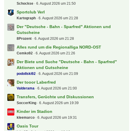
Letzte Beiträge
Bundesliga - Spieltagsgelaber
KickerKingdom
7. August 2026 um 00:50
Parken Stuttgarter Kickers
19Sakul96
7. August 2026 um 00:37
Tickets für die Premier League +++ Fragen und
Antworten Thread !!!
fabian17
6. August 2026 um 22:37
1. FC Köln
Sh1v0r
6. August 2026 um 22:21
[B] 1x Die Toten Hosen Düsseldorf, 10.07.2027 -
ERLEDIGT
Schockse
6. August 2026 um 21:50
Sportclub Verl
Kartograph
6. August 2026 um 21:28