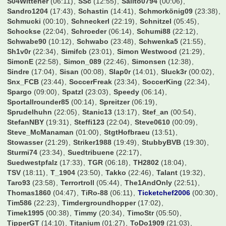
Oecher
(19:38)
OhrenKrebs
(12:56)
OlD
(12:15)
Ollek63
(18:33)
OlympiC
(22:20)
OnitUr
(21:36)
Onkel
(21:09)
Oole
(06:01)
Otte1997
(14:32)
Owler
(18:43)
Oz84
(05:59)
PM2006
(22:20)
Panthera1909
(00:29)
Pat.B.
(01:06)
Patrick85
(22:23)
Paule_Junior
(18:05)
Pepe09
(06:07)
Peter324
(22:57)
PeterPlautze
(04:46)
Pez
(00:08)
Pforte
(23:31)
Phil93257
(06:08)
Philipp09
(06:15)
Picca41
(14:00)
Piefke
(15:25)
Pierre52
(23:26)
Pionier
(05:55)
Pivo
(15:01)
Pody
(23:54)
Pokermon11
(23:21)
Prensa
(19:33)
Pruggel
(16:44)
PtoTheWee
(18:19)
RC-Jonny
(06:02)
RM1902
(23:12)
Rakete
(22:56)
Ratzefatz
(17:57)
Rausch089
(21:38)
Ravensburger77
(21:44)
Redmen96
(08:28)
Rehtnap
(23:40)
Rene209
(00:06)
Rick
(21:46)
Rinnetaler
(00:33)
Robben1
(20:20)
Robinho
(22:04)
Robsn67
(20:16)
Rock'n'Goal
(17:56)
RollingStone
(22:40)
Rooney1887
(00:20)
Rosicky10
(05:57)
Rothose1887
(01:13)
Roundhopper53
(03:17)
S04Father
(14:26)
S04Wittener
(06:11)
SSc
(12:55)
Salito0794
(00:06)
Sandro1204
(17:43)
Schastin
(14:41)
Schmorkönig09
(23:38)
Schmucki
(00:10)
Schneckerl
(22:19)
Schnitzel
(05:45)
Schockse
(22:04)
Schroeder
(06:14)
Schumi88
(22:12)