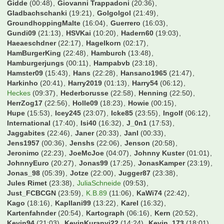
Dugdi
(22:13)
EP-GH
(21:55)
ESVAUWE
(06:09)
EgalWohin09
(23:07)
Eggi91
(22:07)
Eik01
(21:14)
EisTee
(23:27)
Ekken
(23:01)
ElBarto
(02:39)
ElbePower
(23:28)
Elmostar
(10:24)
Erenmann
(00:27)
Escape80
(06:13)
Esse1909
(22:23)
Essen U-Haft
(23:43)
Exorzischt
(22:13)
F2dP
(19:41)
FCB96
(23:30)
FCB_Freak
(18:34)
FCBxFCSP
(21:07)
FCK1900
(22:07)
FC_S6
(19:44)
FL-Borusse
(06:16)
Falien
(20:45)
FeSch
(21:59)
Felix00
(00:07)
Filzius
(21:40)
Finale Oho
(18:00)
Finne123
(23:24)
Fire4Bayern
(06:03)
Firlefanz
(12:58)
Flingern1895
(04:53)
FlinkeFlasche
(21:33)
Flo0906
(01:33)
FloArsenal06
(16:00)
Flosse1909
(00:49)
Flummi89
(00:55)
Fohlen83
(05:36)
Folienfuchs
(16:13)
Fossi
(22:31)
Frank
(21:59)
Franzel123
(06:35)
Freakfer
(02:19)
Freddy24
(07:35)
FreiburgerUltra
(20:20)
Fussballexperte10
(03:51)
Fußballmaster007
(22:53)
GRis7971
(01:51)
GUMBO
(22:52)
GW1900
(04:56)
Gagsen09
(02:14)
Galasek
(12:16)
GarretHSV
(22:02)
Gazelle
(20:10)
Gegge
(23:55)
Georg1911
(17:58)
Gidde
(00:48)
Giovanni Trappadoni
(20:36)
Gladbachschanki
(19:21)
Golgolgol
(21:49)
GroundhoppingMalte
(16:04)
Guerrero
(16:03)
Gundi09
(21:13)
HSVKai
(10:20)
Hadern60
(19:03)