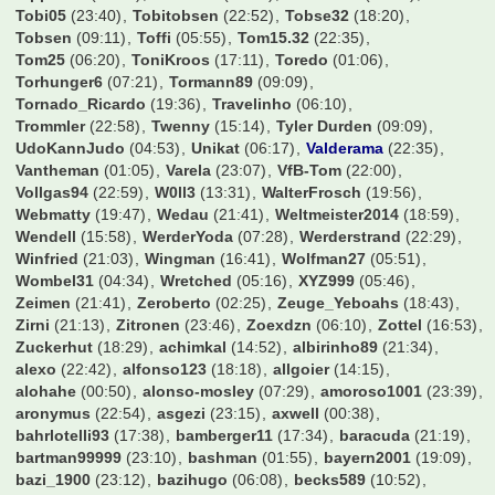
Schwabe90
(10:12)
Schwabo
(23:48)
Schwenka5
(21:55)
Sh1v0r
(22:34)
Simifcb
(23:01)
Simon Westwood
(21:29)
SimonE
(22:58)
Simon_089
(22:46)
Simonsen
(12:38)
Sindre
(17:04)
Sisan
(00:08)
Slap0r
(14:01)
Sluck3r
(00:02)
Snx_FCB
(23:44)
SoccerFreak
(23:34)
SoccerKing
(22:34)
Spargo
(09:00)
Spatzl
(23:03)
Speedy
(06:14)
Sportallrounder85
(00:14)
Spreitzer
(06:19)
Sprudelhuhn
(22:05)
Stanic13
(13:17)
Stef_an
(00:54)
StefanNBY
(19:31)
Steffi123
(22:04)
Steve0610
(00:09)
Steve_McManaman
(01:00)
StgtHofbraeu
(13:51)
Stowasser
(21:29)
Striker1988
(19:49)
StubbyBVB
(19:30)
Sturmi74
(23:34)
Suedtribuene
(22:17)
Suedwestpfalz
(17:33)
TGR
(06:18)
TH2802
(18:04)
TSV
(18:11)
T_1904
(23:50)
Takko
(22:46)
Talant
(19:32)
Taro93
(23:58)
Terrortroll
(05:44)
The1AndOnly
(22:51)
Thomas1860
(04:47)
TiRo-88
(06:11)
Ticketchef2006
(00:30)
Tim586
(22:23)
Timdergroundhopper
(17:02)
Timek1995
(00:38)
Timmy
(20:34)
TimoStr
(05:50)
TipperGT
(14:10)
Titanium
(01:27)
ToDo1909
(21:03)
Tobi05
(23:40)
Tobitobsen
(22:52)
Tobse32
(18:20)
Tobsen
(09:11)
Toffi
(05:55)
Tom15.32
(22:35)
Tom25
(06:20)
ToniKroos
(17:11)
Toredo
(01:06)