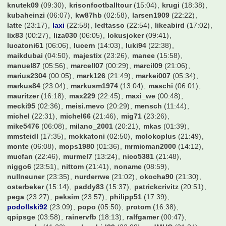
franknaldo
(16:51)
frechmann
(13:12)
froggle56094
(21:42)
fuerstpueckler
(05:27)
galmi
(12:49)
gartenzaun
(06:13)
geraldinho
(22:58)
germ4nhunter
(19:36)
gerrard08LFC
(21:45)
gladbach22
(23:41)
goetzda
(23:52)
groundhopping
(21:19)
grover
(21:00)
h12Gh
(13:37)
hansemann68
(22:32)
hanswurst
(06:16)
hasardeur79
(05:40)
hauerth
(21:31)
hda
(22:21)
hendrikhro
(19:37)
hens
(22:04)
hermi6
(05:53)
hochhausass
(23:16)
hocky1896
(22:16)
hofmann1982
(23:32)
holstein86
(23:44)
hotinho
(16:07)
hsvkuh
(00:03)
huesch100
(21:19)
hulk85
(06:19)
iPat_232
(06:13)
industriegigant
(16:47)
insurer86
(05:51)
jan921
(12:01)
jani224
(05:26)
jannick1602
(06:08)
jason
(23:34)
jens1893
(01:17)
jens1981
(22:12)
jmt
(03:29)
joar
(17:02)
joelina10
(21:24)
jovo
(21:28)
jpf
(22:56)
kaneman
(21:27)
khratoy
(23:15)
kickers
(04:37)
kickersanhaenger
(22:03)
kies
(22:35)
kinghobel
(03:56)
kinse
(15:20)
kleemarco
(03:16)
kleisbaer
(21:15)
klhosse
(23:01)
knipser1972
(20:32)
knoppi
(00:43)
knutek09
(09:30)
krisonfootballtour
(15:04)
krugi
(18:38)
kubaheinzi
(06:07)
kw87hb
(02:58)
larsen1909
(22:22)
latte
(23:17)
laxi
(22:58)
ledtasso
(22:54)
likeabird
(17:02)
lix83
(00:27)
liza030
(06:05)
lokusjoker
(09:41)