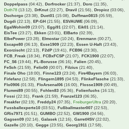
CWausM
(05:27)
Carlos1995
(02:37)
Cem
(21:20)
Cemko92
(00:42)
CharlieKelly
(01:59)
Chris35i
(23:23)
Chris96
(21:43)
ChrisCros
(09:25)
Chrisl22
(00:15)
Christian
(00:57)
Christian-BW
(20:35)
Christian10
(22:55)
Christian1205
(23:29)
Christian1887
(06:19)
ChristianK
(00:10)
Christie
(05:26)
Christoph1990w
(21:20)
Christoph27021900
(04:23)
Chrizb84
(08:59)
Cody Rhodes
(22:51)
CoffeeG
(16:21)
Cohiba
(21:10)
ConverseFCB
(16:25)
Cukinas
(23:24)
Cybaergizzle
(22:19)
DJCeejay
(07:35)
DRG78
(18:54)
DSCFranky
(21:52)
Dachlatt1405
(17:12)
Dangermike
(22:42)
Daniel Düsentrieb
(20:59)
Daniel FCB
(13:34)
Daniel089
(03:54)
Daniel33
(12:28)
Dannis_23
(15:37)
Danny1895
(01:28)
Deilginis
(00:10)
Denis
(02:57)
DennisHopper
(20:29)
Der Hans
(10:51)
Der S1904
(19:45)
Der Verrueckte
(13:19)
DerGast
(18:39)
DesertWolf
(22:41)
Dickie
(10:07)
DieterEilts
(05:10)
Dolly
(23:52)
Domi85
(01:13)
Domi89
(23:38)
Domidomdom
(21:16)
DonChori
(22:21)
DonVitoCorleone
(23:33)
Don_Pao
(19:08)
Doppelpass
(04:42)
Dorfrocker
(21:37)
Doro
(11:35)
Doth78
(13:12)
DrKnut
(22:27)
Dravil
(21:56)
Dropicz
(03:06)
Dschorgo
(23:38)
Duet01
(15:08)
Duffman0815
(05:59)