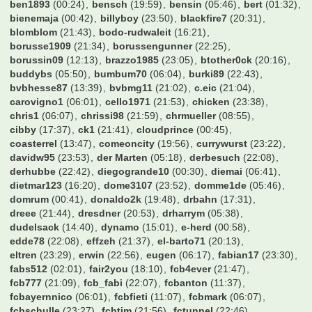
Torhunger6
(07:21)
Tormann89
(09:09)
Tornado_Ricardo
(19:36)
Travelinho
(06:10)
Trommler
(22:58)
Twenny
(15:14)
Tyler Durden
(09:09)
UdoKannJudo
(04:53)
Unikat
(06:17)
Valderama
(22:35)
Vantheman
(01:05)
Varela
(23:07)
VfB-Tom
(22:00)
Vollgas94
(22:59)
W0ll3
(13:31)
WalterFrosch
(19:56)
Webmatty
(19:47)
Wedau
(21:41)
Weltmeister2014
(18:59)
Wendell
(15:58)
WerderYoda
(07:28)
Werderstrand
(22:29)
Winfried
(21:03)
Wingman
(16:41)
Wolfman27
(05:51)
Wombel31
(04:34)
Wretched
(05:16)
XYZ999
(05:46)
Zeimen
(21:41)
Zeroberto
(02:25)
Zeuge_Yeboahs
(18:43)
Zirni
(21:13)
Zitronen
(23:46)
Zoexdzn
(06:10)
Zottel
(16:53)
Zuckerhut
(18:29)
achimkal
(14:52)
albirinho89
(21:34)
alexo
(22:42)
alfonso123
(18:18)
allgoier
(14:15)
alohahe
(00:50)
alonso-mosley
(07:29)
amoroso1001
(23:39)
aronymus
(22:54)
asgezi
(23:15)
axwell
(00:38)
bahrlotelli93
(17:38)
bamberger11
(17:34)
baracuda
(21:19)
bartman99999
(23:10)
bashman
(01:55)
bayern2001
(19:09)
bazi_1900
(23:12)
bazihugo
(06:08)
becks589
(10:52)
ben1893
(00:24)
bensch
(19:59)
bensin
(05:46)
bert
(01:32)
bienemaja
(00:42)
billyboy
(23:50)
blackfire7
(20:31)
blomblom
(21:43)
bodo-rudwaleit
(16:21)
borusse1909
(21:34)
borussengunner
(22:25)