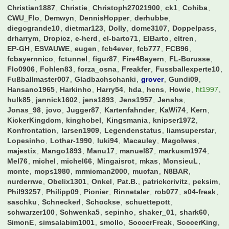
Christian1887
Christie
Christoph27021900
ck1
Cohiba
CWU_Flo
Demwyn
DennisHopper
derhubbe
diegogrande10
dietmar123
Dolly
dome3107
Doppelpass
drharrym
Dropicz
e-herd
el-barto71
ElBarto
eltren
EP-GH
ESVAUWE
eugen
fcb4ever
fcb777
FCB96
fcbayernnico
fctunnel
figur87
Fire4Bayern
FL-Borusse
Flo0906
Fohlen83
forza_osna
Freakfer
Fussballexperte10
Fußballmaster007
Gladbachschanki
grover
Gundi09
Hansano1965
Harkinho
Harry54
hda
hens
Howie
ht1997
hulk85
jannick1602
jens1893
Jens1957
Jenshs
Jonas_98
jovo
Jugger87
Kartenfahnder
KaWi74
Kern
KickerKingdom
kinghobel
Kingsmania
knipser1972
Konfrontation
larsen1909
Legendenstatus
liamsuperstar
Lopesinho
Lothar-1990
luki94
Macauley
Magolwes
majestix
Mango1893
Manu17
manuel87
markusm1974
Mel76
michel
michel66
Mingaisrot
mkas
MonsieuL
monte
mops1980
mrmicman2000
mucfan
N8BAR
nurderrwe
Obelix1301
Onkel
Pat.B.
patrickcrivitz
peksim
Phil93257
Philipp09
Pionier
Rinnetaler
rob077
s04-freak
saschku
Schneckerl
Schockse
schuettepott
schwarzer100
Schwenka5
sepinho
shaker_01
shark60
SimonE
simsalabim1001
smollo
SoccerFreak
SoccerKing