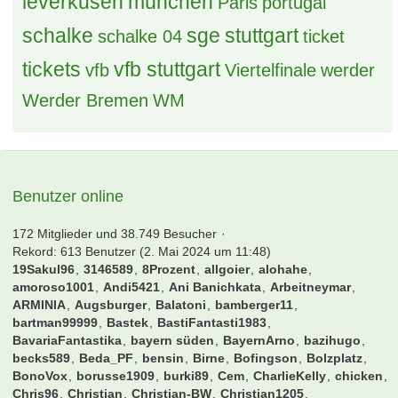
leverkusen
münchen
Paris
portugal
schalke
sge
stuttgart
schalke 04
ticket
tickets
vfb stuttgart
vfb
Viertelfinale
werder
Werder Bremen
WM
Benutzer online
172 Mitglieder und 38.749 Besucher
Rekord: 613 Benutzer (
2. Mai 2024 um 11:48
)
19Sakul96
3146589
8Prozent
allgoier
alohahe
amoroso1001
Andi5421
Ani Banichkata
Arbeitneymar
ARMINIA
Augsburger
Balatoni
bamberger11
bartman99999
Bastek
BastiFantasti1983
BavariaFantastika
bayern süden
BayernArno
bazihugo
becks589
Beda_PF
bensin
Birne
Bofingson
Bolzplatz
BonoVox
borusse1909
burki89
Cem
CharlieKelly
chicken
Chris96
Christian
Christian-BW
Christian1205