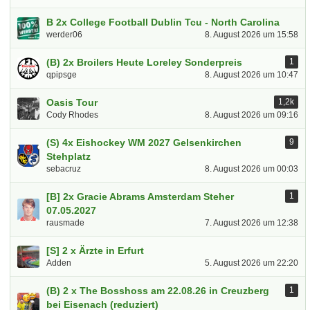
B 2x College Football Dublin Tcu - North Carolina
werder06
8. August 2026 um 15:58
(B) 2x Broilers Heute Loreley Sonderpreis
1
qpipsge
8. August 2026 um 10:47
Oasis Tour
1,2k
Cody Rhodes
8. August 2026 um 09:16
(S) 4x Eishockey WM 2027 Gelsenkirchen
9
Stehplatz
sebacruz
8. August 2026 um 00:03
[B] 2x Gracie Abrams Amsterdam Steher
1
07.05.2027
rausmade
7. August 2026 um 12:38
[S] 2 x Ärzte in Erfurt
Adden
5. August 2026 um 22:20
(B) 2 x The Bosshoss am 22.08.26 in Creuzberg
1
bei Eisenach (reduziert)