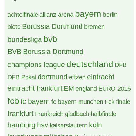
bayern
achtelfinale
allianz arena
berlin
Borussia Dortmund
biete
bremen
bvb
bundesliga
BVB Borussia Dortmund
deutschland
champions league
DFB
dortmund
eintracht
DFB Pokal
effzeh
eintracht frankfurt
EM
england
EURO 2016
fcb
fc bayern
fc bayern münchen
Fck
finale
frankfurt
Frankreich
gladbach
halbfinale
hamburg
hsv
köln
kaiserslautern