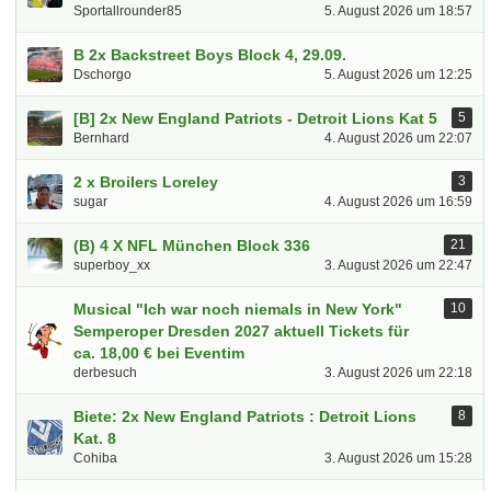
Sportallrounder85
5. August 2026 um 18:57
B 2x Backstreet Boys Block 4, 29.09.
Dschorgo
5. August 2026 um 12:25
[B] 2x New England Patriots - Detroit Lions Kat 5
5
Bernhard
4. August 2026 um 22:07
2 x Broilers Loreley
3
sugar
4. August 2026 um 16:59
(B) 4 X NFL München Block 336
21
superboy_xx
3. August 2026 um 22:47
Musical "Ich war noch niemals in New York"
10
Semperoper Dresden 2027 aktuell Tickets für
ca. 18,00 € bei Eventim
derbesuch
3. August 2026 um 22:18
Biete: 2x New England Patriots : Detroit Lions
8
Kat. 8
Cohiba
3. August 2026 um 15:28