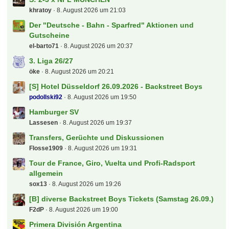
qpipsge
9. August 2026 um 01:56
Carabao Cup
hanswurst
9. August 2026 um 01:06
1. FC Köln
rob077
9. August 2026 um 00:56
Der tooor Laberfred
Howie
9. August 2026 um 00:05
2.Liga - Spieltagsgelaber
sugar
8. August 2026 um 22:31
Österreich - T-Mobile Bundesliga
fabian17
8. August 2026 um 22:09
MSV Duisburg
FlinkeFlasche
8. August 2026 um 21:37
Der Biete und Suche "Deutsche - Bahn - Sparfred"
Aktionen und Gutscheine
eltren
8. August 2026 um 21:34
S: 2-3 x NFL MÜNCHEN
khratoy
8. August 2026 um 21:03