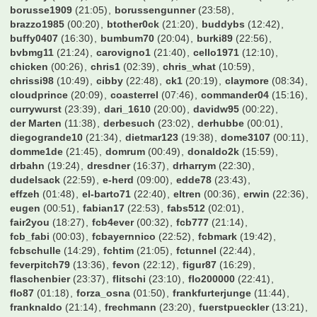
Unikat
(19:59)
Valderama
(22:29)
Vantheman
(00:26)
Varela
(01:40)
VfB-Tom
(21:48)
W0ll3
(09:55)
WalterFrosch
(18:11)
Webmatty
(08:05)
Wedau
(18:28)
Weltmeister2014
(18:15)
Wendell
(23:34)
WerderYoda
(23:22)
Werderstrand
(22:08)
Wiedervorlagedatum
(20:52)
Winfried
(15:22)
Wingman
(23:33)
Wolfman27
(06:10)
Wombel31
(00:08)
Wretched
(23:57)
XYZ999
(01:54)
Zaze
(18:57)
Zeimen
(00:56)
Zeroberto
(22:42)
Zeuge_Yeboahs
(08:13)
Zirni
(19:35)
Zitronen
(00:19)
Zoexdzn
(21:45)
Zottel
(21:27)
achimkal
(22:33)
alexo
(20:37)
alfonso123
(21:21)
allgoier
(10:37)
alohahe
(23:14)
alonso-mosley
(21:46)
amoroso1001
(20:29)
andre2206
(12:38)
arno73
(08:12)
aronymus
(22:08)
asgezi
(22:53)
axwell
(23:00)
bahrlotelli93
(21:24)
bamberger11
(21:48)
baracuda
(00:46)
bartman99999
(23:12)
bashman
(21:58)
bayern süden
(20:36)
bayern2001
(22:01)
bazihugo
(22:44)
ben1893
(00:13)
benemil
(23:39)
benjo_fcb
(13:00)
bensin
(23:59)
bert
(12:40)
betze_devil
(13:28)
billyboy
(22:59)
blomblom
(00:24)
bodo-rudwaleit
(00:30)
borusse1909
(21:05)
borussengunner
(23:58)
brazzo1985
(00:20)
btother0ck
(21:20)
buddybs
(12:42)