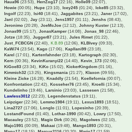
Essen U-Haft
(09:06)
Excalibur
(09:47)
Exorzischt
(23:05)
F2dP
(19:58)
FCB96
(23:48)
FCK1900
(19:15)
FC_S6
(23:34)
FL-Borusse
(23:24)
Falien
(14:34)
FeSch
(23:05)
Felix00
(23:56)
Finale Oho
(00:26)
Finne123
(23:11)
Fire4Bayern
(18:33)
FlexoFCB
(23:14)
Flingern1895
(16:35)
FlinkeFlasche
(21:38)
FlipDeRip
(22:55)
Flo0906
(22:48)
FloArsenal06
(23:44)
Flosse1909
(00:34)
Flummi89
(21:39)
Fohlen83
(02:39)
Fossi
(18:54)
Frank
(00:08)
Freakfer
(21:03)
Fussballexperte10
(00:40)
Fußballmaster007
(18:46)
GRis7971
(21:50)
GUMBO
(22:53)
Gagsen09
(20:01)
GarretHSV
(22:03)
Gaustl
(06:59)
Gazelle
(23:21)
Gegge
(19:12)
Genom
(21:31)
Georg1911
(20:13)
Gidde
(17:04)
Giovanni Trappadoni
(00:08)
Gladbachschanki
(22:51)
Go23
(16:30)
GoleoXI
(18:56)
Golgolgol
(21:59)
GroundhoppingMalte
(21:49)
Gundi09
(22:28)
Haeaeschdner
(22:38)
Hagelkorn
(23:19)
HamBurgerKing
(21:54)
Hamburgerjungs
(14:37)
Hampabvb
(00:50)
Hamster09
(22:05)
Hansano1965
(21:21)
Harkinho
(20:58)
Harry2019
(14:33)
Harry54
(02:36)
Haua96
(23:53)
HerrZog17
(22:16)
Holle09
(22:07)
Howie
(00:05)
Hupe
(23:10)
Icey245
(01:24)
Icke85
(23:32)