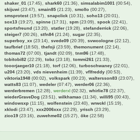
max229
(19:29)
maxi_we
(22:04)
mecki95
(20:07)
meisi.mevo
(15:43)
mic5669
(16:39)
michel
(18:53)
michel66
(22:40)
mig71
(20:53)
milano_2001
(17:13)
mimiloo
(05:10)
mkas
(22:44)
mm_aa_ii_kk
(19:04)
mokkatoni
(17:57)
molokoplus
(20:58)
monte
(02:34)
moody blues
(20:09)
mops1980
(00:44)
mrmicman2000
(22:46)
mucfan
(22:53)
niggo6
(20:07)
nittom
(15:21)
norwegerr
(19:30)
nullneuner
(16:05)
nurderrwe
(23:47)
okocha90
(15:52)
osterbeker
(17:06)
pega
(02:10)
peksim
(23:26)
phoe
(23:01)
podollski92
(23:40)
popo
(22:11)
protom
(11:08)
qpipsge
(02:15)
rainervfb
(18:07)
ralfgamer
(23:25)
rausmade
(00:27)
redMUC
(01:13)
reichireich
(23:27)
rest
(23:16)
retes
(09:17)
rob077
(00:57)
robbur
(07:31)
roque
(22:03)
rosch92
(23:41)
roter
(12:01)
s04-freak
(02:37)
sanja
(01:25)
saschku
(00:26)
schaaki97
(23:02)
schlottcity
(01:42)
schnichi
(04:46)
schnudi
(00:37)
schraube
(18:37)
schuettepott
(22:31)
schwarzer100
(22:40)
scorerking
(17:43)
sd38
(20:09)
sebacruz
(12:28)
seckr007
(20:23)
sepinho
(05:29)
shaker_01
(17:45)
shark60
(21:36)
simsalabim1001
(00:54)
skijuwi
(23:47)
smain85
(21:23)
smollo
(00:27)