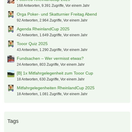
Knaddly
8. August 2026 um 17:25
Wimbledon Tickets
markus84
8. August 2026 um 17:24
Alles rund um die Regionalliga NORD-OST
Jules Rimet
8. August 2026 um 17:05
Heiße Themen
RheinlandCup 2025
773 Antworten, 37.432 Zugriffe, Vor einem Jahr
Teilnehmer und Unterkünfte RheinlandCup 2025
375 Antworten, 16.444 Zugriffe, Vor einem Jahr
RIP Flauschi: Offizielle Tooor Spendenaktion für Anton
189 Antworten, 22.248 Zugriffe, Vor einem Jahr
Fotofred Rheinlandcup 2025
168 Antworten, 9.391 Zugriffe, Vor einem Jahr