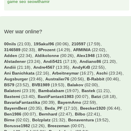
Orga Poker- und Skatturnier Freitag Abend
92 Antworten, 2.964 Zugriffe, Vor einem Jahr
Agenda RheinlandCup 2025
42 Antworten, 1.649 Zugriffe, Vor einem Jahr
Tooor Quiz 2025
43 Antworten, 1.290 Zugriffe, Vor einem Jahr
Fundsachen – Wer vermisst etwas?
24 Antworten, 803 Zugriffe, Vor einem Jahr
[B] 1x Mitfahrgelegenheit zum Tooor Cup
18 Antworten, 630 Zugriffe, Vor einem Jahr
Mitfahrgelegenheiten RheinlandCup 2025
18 Antworten, 1.081 Zugriffe, Vor einem Jahr
Tags
game
seo
seowithamir