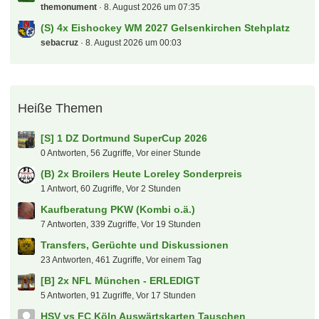
fabian17
8. August 2026 um 10:18
Kaufberatung PKW (Kombi o.ä.)
BavariaFantastika
8. August 2026 um 09:58
Serie A Laberthread
michel66
8. August 2026 um 09:52
Der tooor Laberfred
rob077
8. August 2026 um 09:49
1. FC Köln
Dschorgo
8. August 2026 um 09:39
Oasis Tour
Cody Rhodes
8. August 2026 um 09:16
Die Toten Hosen on Tour
W0ll3
8. August 2026 um 08:42
Maxefred: Bangkok und Thailand
sugar
8. August 2026 um 07:59
Dynamo Dresden
themonument
8. August 2026 um 07:35