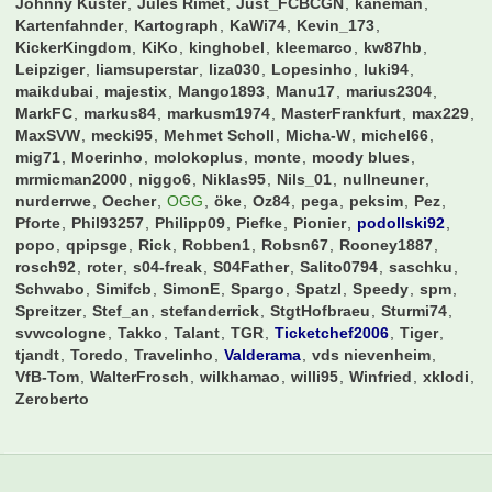
Benutzer online
166 Mitglieder und 39.739 Besucher
Rekord: 613 Benutzer (
2. Mai 2024 um 11:48
)
19Sakul96
3146589
Adden
alfonso123
alohahe
Andiano86
andre2206
Aschi
Australier76
axwell
B-Rabbit
Balakov
bashman
BayernArno
bazihugo
Bernhard
Bolzplatz
Borusse1982
Breezeman
Cemko92
CharlieKelly
chris1
Chris96
ChrisCros
davidw95
DennisHopper
der Marten
derbesuch
Domi89
donaldo2k
DonVitoCorleone
dresdner
drharrym
DSCFranky
Duffman0815
EgalWohin09
eltren
eugen
Exorzischt
fabian17
fabs512
FC_S6
fcb_fabi
fcb777
fcbayernnico
fctunnel
flaschenbier
flitschi
Flo0906
flo87
FloArsenal06
frankfurterjunge
frechmann
Gagsen09
gerrard08LFC
Gidde
Hagelkorn
Hamburgerjungs
Harry54
hens
Howie
hulk85
Janer
Janl
jannick1602
jason
Jens1957
Johnny Kuster
Jules Rimet
Just_FCBCGN
kaneman
Kartenfahnder
Kartograph
KaWi74
Kevin_173