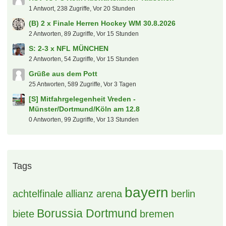
(S) 4x Eishockey WM 2027 Gelsenkirchen Stehplatz
sebacruz
8. August 2026 um 00:03
Heiße Themen
[S] 1 DZ Dortmund SuperCup 2026
0 Antworten, 56 Zugriffe, Vor einer Stunde
(B) 2x Broilers Heute Loreley Sonderpreis
1 Antwort, 60 Zugriffe, Vor 2 Stunden
Kaufberatung PKW (Kombi o.ä.)
7 Antworten, 339 Zugriffe, Vor 19 Stunden
Transfers, Gerüchte und Diskussionen
23 Antworten, 461 Zugriffe, Vor einem Tag
[B] 2x NFL München - ERLEDIGT
5 Antworten, 91 Zugriffe, Vor 17 Stunden
HSV vs FC Köln Auswärtskarten Tauschen
1 Antwort, 238 Zugriffe, Vor 20 Stunden