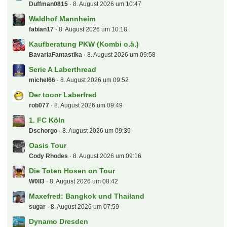
EgalWohin09
8. August 2026 um 11:39
RW Essen
nurderrwe
8. August 2026 um 11:32
3. Liga 26/27
Vantheman
8. August 2026 um 11:02
[S] 1 DZ Dortmund SuperCup 2026
FlipDeRip
8. August 2026 um 10:57
VfL Osnabrück
Doth78
8. August 2026 um 10:57
München
rob077
8. August 2026 um 10:55
Österreich - T-Mobile Bundesliga
Wretched
8. August 2026 um 10:50
1. FC Heidenheim 1846
Doth78
8. August 2026 um 10:47
(B) 2x Broilers Heute Loreley Sonderpreis
Duffman0815
8. August 2026 um 10:47
Waldhof Mannheim