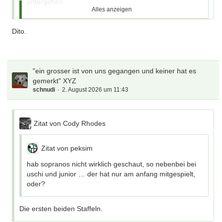
untergehen:
Alles anzeigen
Manfred Ritschel , BvB , Lautern , Offenbach ...
Dito.
War vor allem in der ersten Hälfte der 70er ein super
Kicker , ein Kind der Bundesliga .
"ein grosser ist von uns gegangen und keiner hat es
Kennen wahrscheinlich nur noch Tunnel und Schnudi .
gemerkt" XYZ
schnudi
2. August 2026 um 11:43
Korrekt, kenne ich
Zitat von Cody Rhodes
Zitat von peksim
hab sopranos nicht wirklich geschaut, so nebenbei bei
uschi und junior … der hat nur am anfang mitgespielt,
oder?
Die ersten beiden Staffeln.