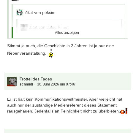
Zitat von peksim
Zitat von Jules Rimet
Alles anzeigen
.Lost in France
Stimmt ja auch, die Geschichte in 2 Jahren ist ja nur eine
ach so ... deswegen bist du untergetaucht
Nebenveranstaltung.
Hab ne Menge auf dem Hof und im Garten zu tun . Großes
Grundstück und so .
Trottel des Tages
Nach 2 Wochen Mexiko ist einiges wieder zu erledigen .
schnudi
30. Juni 2026 um 07:46
Tickets müssen auch erst wieder in 3 1/2 Jahren organisiert
werden .
Er ist halt kein Kommunikationsweltmeister. Aber vielleicht hat
auch nur der zuständige Medienreferent dieses Statement
Fred dazu wird natürlich schon bald eröffnet .
rausgehauen. Jedenfalls an Peinlichkeit nicht zu überbieten.
So , jetzt erstmal Bier 🍺 für den Feierabend kaltstellen .