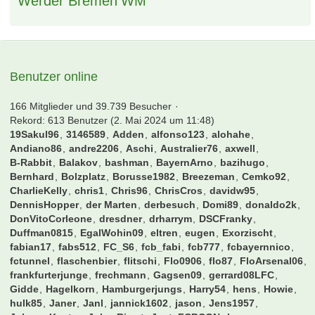
BVB Borussia Dortmund
deutschland
champions league
DFB
dortmund
eintracht
DFB Pokal
effzeh
eintracht frankfurt
EM
england
EURO 2016
fcb
fc bayern
fc bayern münchen
Fck
finale
frankfurt
Frankreich
gladbach
halbfinale
hamburg
hsv
köln
kaiserslautern
leverkusen
münchen
Paris
portugal
schalke
sge
stuttgart
schalke 04
ticket
tickets
vfb stuttgart
vfb
Viertelfinale
werder
Werder Bremen
WM