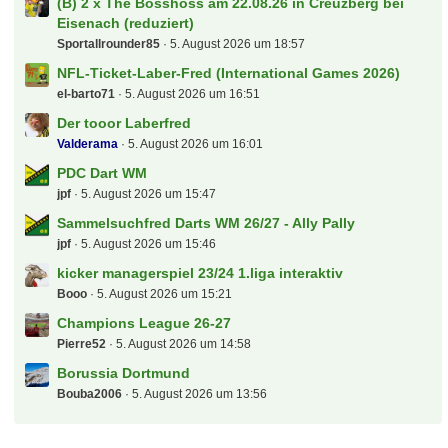
(B) 2 x The Bosshoss am 22.08.26 in Creuzberg bei
Eisenach (reduziert)
Sportallrounder85
5. August 2026 um 18:57
NFL-Ticket-Laber-Fred (International Games 2026)
el-barto71
5. August 2026 um 16:51
Der tooor Laberfred
Valderama
5. August 2026 um 16:01
PDC Dart WM
jpf
5. August 2026 um 15:47
Sammelsuchfred Darts WM 26/27 - Ally Pally
jpf
5. August 2026 um 15:46
kicker managerspiel 23/24 1.liga interaktiv
Booo
5. August 2026 um 15:21
Champions League 26-27
Pierre52
5. August 2026 um 14:58
Borussia Dortmund
Bouba2006
5. August 2026 um 13:56