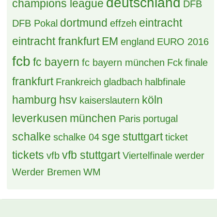
deutschland
champions league
DFB
dortmund
eintracht
DFB Pokal
effzeh
eintracht frankfurt
EM
england
EURO 2016
fcb
fc bayern
fc bayern münchen
Fck
finale
frankfurt
Frankreich
gladbach
halbfinale
hamburg
hsv
köln
kaiserslautern
leverkusen
münchen
Paris
portugal
schalke
sge
stuttgart
schalke 04
ticket
tickets
vfb stuttgart
vfb
Viertelfinale
werder
Werder Bremen
WM