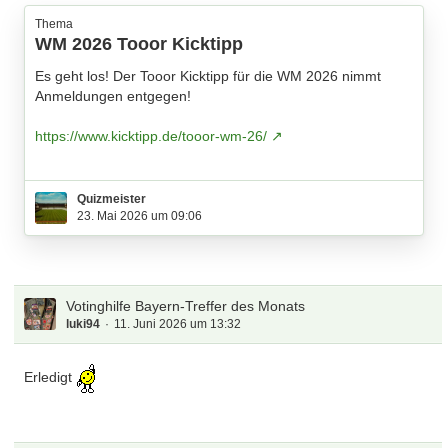
Thema
WM 2026 Tooor Kicktipp
Es geht los! Der Tooor Kicktipp für die WM 2026 nimmt
Anmeldungen entgegen!
https://www.kicktipp.de/tooor-wm-26/
Es gelten folgende Regelungen:
Quizmeister
23. Mai 2026 um 09:06
Einsatz 20 EUR
Jeder Teilnehmer muss sich unter dem o.g. Link
anmelden. Ich schalte dann binnen 24 h frei.
Ihr müsst euch mit eurem Tooor Namen anmelden.
Votinghilfe Bayern-Treffer des Monats
luki94
11. Juni 2026 um 13:32
In dieser Freischaltung erhaltet Ihr von mir die
Zahlungsdaten
Eine Verrechnung mit dem Bundesliga Kicktipp ist
Erledigt
nicht möglich
1 EUR pro Teilnehmer gehen an die bekannten umd
langjährigen sozialen Zwecke