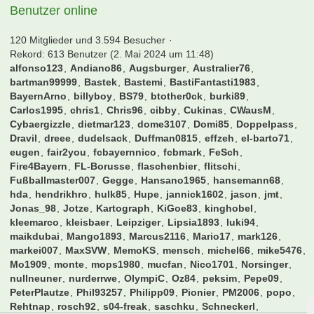
Benutzer online
120 Mitglieder und 3.594 Besucher
Rekord: 613 Benutzer (
2. Mai 2024 um 11:48
)
alfonso123
Andiano86
Augsburger
Australier76
bartman99999
Bastek
Bastemi
BastiFantasti1983
BayernArno
billyboy
BS79
btother0ck
burki89
Carlos1995
chris1
Chris96
cibby
Cukinas
CWausM
Cybaergizzle
dietmar123
dome3107
Domi85
Doppelpass
Dravil
dreee
dudelsack
Duffman0815
effzeh
el-barto71
eugen
fair2you
fcbayernnico
fcbmark
FeSch
Fire4Bayern
FL-Borusse
flaschenbier
flitschi
Fußballmaster007
Gegge
Hansano1965
hansemann68
hda
hendrikhro
hulk85
Hupe
jannick1602
jason
jmt
Jonas_98
Jotze
Kartograph
KiGoe83
kinghobel
kleemarco
kleisbaer
Leipziger
Lipsia1893
luki94
maikdubai
Mango1893
Marcus2116
Mario17
mark126
markei007
MaxSVW
MemoKS
mensch
michel66
mike5476
Mo1909
monte
mops1980
mucfan
Nico1701
Norsinger
nullneuner
nurderrwe
OlympiC
Oz84
peksim
Pepe09
PeterPlautze
Phil93257
Philipp09
Pionier
PM2006
popo
Rehtnap
rosch92
s04-freak
saschku
Schneckerl