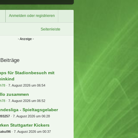
Anmelden oder registrieren
Seitenleiste
 Beiträge
pps für Stadionbesuch mit
einkind
h78
7. August 2026 um 06:54
llo zusammen
h78
7. August 2026 um 06:52
ndesliga - Spieltagsgelaber
l93257
7. August 2026 um 06:28
rken Stuttgarter Kickers
Sakul96
7. August 2026 um 00:37