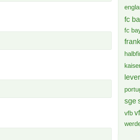
engl
fc b
fc b
frank
halbf
kaise
leve
portu
sge
v
vfb
werd