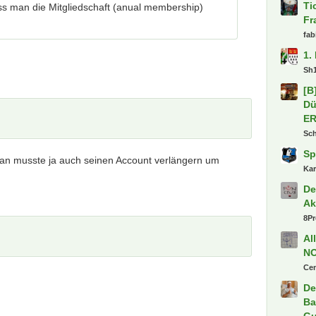
Ti
muss man die Mitgliedschaft (anual membership)
Fr
fab
1.
Sh
[B
Dü
E
Sc
Sp
 man musste ja auch seinen Account verlängern um
Ka
De
Ak
8P
Al
N
Ce
De
Ba
Gu