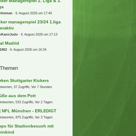
cker Managerspiel 2. Liga & 3.
ga
ntheman
6. August 2026 um 17:40
cker managerspiel 23/24 1.liga
teraktiv
oKannJudo
6. August 2026 um 17:13
al Madrid
1902
6. August 2026 um 16:34
 Themen
rken Stuttgarter Kickers
ntworten, 37 Zugriffe, Vor 7 Stunden
üße aus dem Pott
Antworten, 533 Zugriffe, Vor 2 Tagen
] NFL München - ERLEDIGT
Antworten, 875 Zugriffe, Vor 3 Tagen
pps für Stadionbesuch mit
einkind