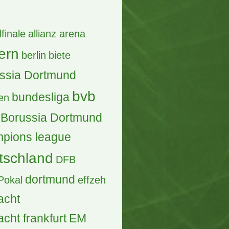
lfinale
allianz arena
ern
berlin
biete
ssia Dortmund
bvb
bundesliga
en
Borussia Dortmund
pions league
tschland
DFB
dortmund
Pokal
effzeh
acht
acht frankfurt
EM