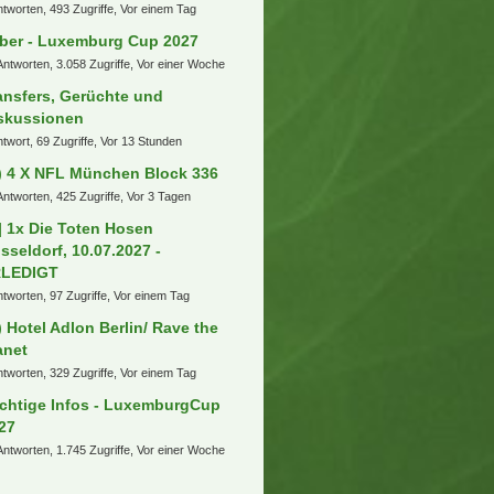
ntworten, 493 Zugriffe, Vor einem Tag
ber - Luxemburg Cup 2027
Antworten, 3.058 Zugriffe, Vor einer Woche
ansfers, Gerüchte und
skussionen
ntwort, 69 Zugriffe, Vor 13 Stunden
) 4 X NFL München Block 336
Antworten, 425 Zugriffe, Vor 3 Tagen
] 1x Die Toten Hosen
sseldorf, 10.07.2027 -
RLEDIGT
ntworten, 97 Zugriffe, Vor einem Tag
) Hotel Adlon Berlin/ Rave the
anet
ntworten, 329 Zugriffe, Vor einem Tag
chtige Infos - LuxemburgCup
27
Antworten, 1.745 Zugriffe, Vor einer Woche