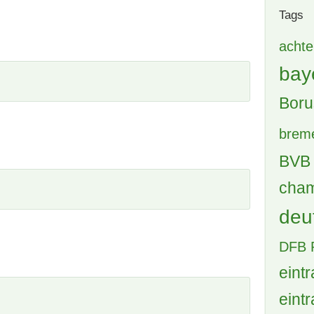
Tags
achte
bay
Boru
brem
BVB 
cham
deu
DFB 
eintr
eintr