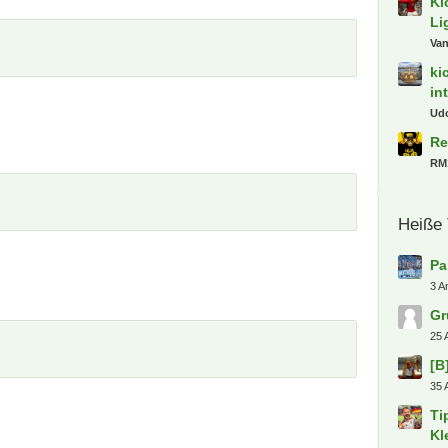
Ki
Li
Va
ki
in
Ud
Re
RM
Heiße
Pa
3 A
Gr
25 
[B
35 
Ti
Kl