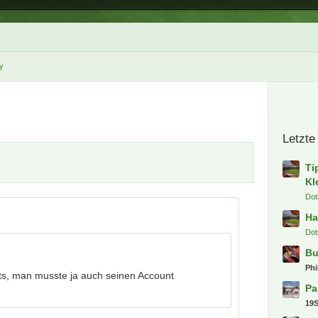
y
Letzte
Ti
Kl
Dot
Ha
Dot
Bu
Phi
kets, man musste ja auch seinen Account
Pa
19