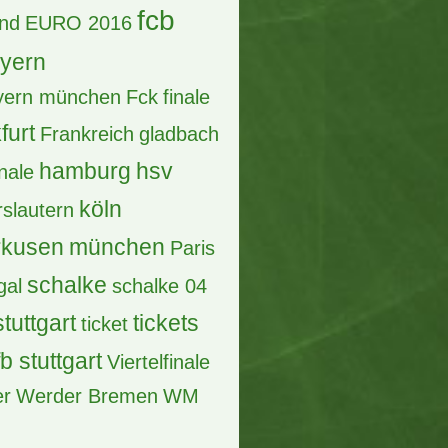
fcb
and
EURO 2016
ayern
ayern münchen
Fck
finale
furt
Frankreich
gladbach
hamburg
hsv
inale
köln
rslautern
rkusen
münchen
Paris
schalke
gal
schalke 04
stuttgart
tickets
ticket
fb stuttgart
Viertelfinale
er
Werder Bremen
WM