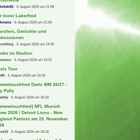
ollski92
6. August 2026 um 21:09
r tooor Laberfred
lderama
6. August 2026 um 21:00
ansfers, Gerüchte und
skussionen
ccerKing
6. August 2026 um 19:39
nder im Stadion
eemarco
6. August 2026 um 19:31
sis Tour
e85
6. August 2026 um 19:16
mmelsuchfred Darts WM 26/27 -
ly Pally
addly
6. August 2026 um 18:20
ammelsuchfred] NFL Munich
me 2026 / Detroit Lions - New
gland Patriots am 15. November
26
bse32
6. August 2026 um 18:18