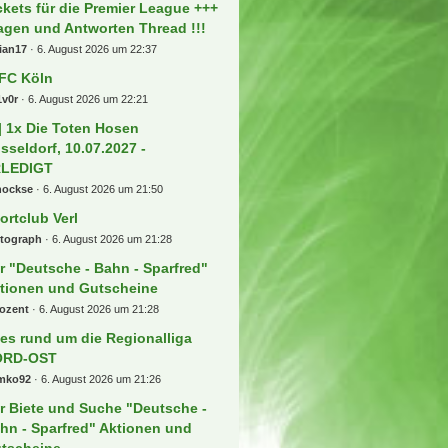
ckets für die Premier League +++
agen und Antworten Thread !!!
ian17
6. August 2026 um 22:37
 FC Köln
1v0r
6. August 2026 um 22:21
] 1x Die Toten Hosen
sseldorf, 10.07.2027 -
RLEDIGT
hockse
6. August 2026 um 21:50
ortclub Verl
rtograph
6. August 2026 um 21:28
r "Deutsche - Bahn - Sparfred"
tionen und Gutscheine
rozent
6. August 2026 um 21:28
les rund um die Regionalliga
ORD-OST
mko92
6. August 2026 um 21:26
r Biete und Suche "Deutsche -
hn - Sparfred" Aktionen und
tscheine