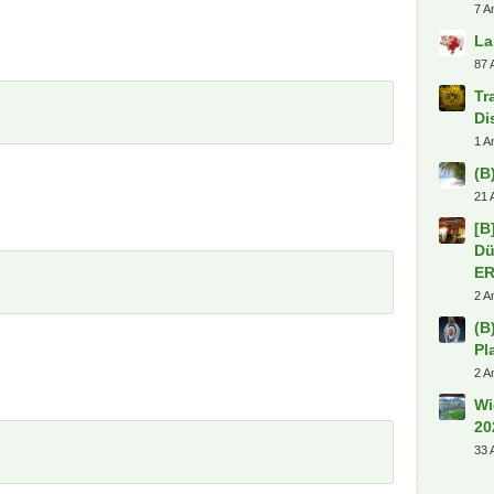
7 A
La
87 
Tr
Di
1 A
(B
21 
[B
Dü
E
2 A
(B
Pl
2 A
Wi
20
33 