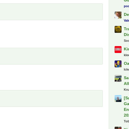
pod
De
Va
Tr
Di
So
Ki
kl
Oa
Ick
Sa
Al
Kn
[S
Ga
En
20
To