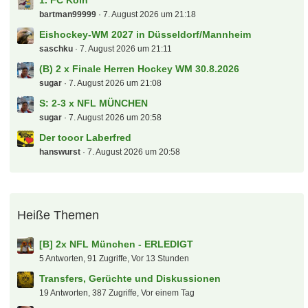
Flosse1909
7. August 2026 um 23:33
Kinder im Stadion
Dschorgo
7. August 2026 um 23:30
Serie A Laberthread
markus84
7. August 2026 um 22:53
[S] Mitfahrgelegenheit Vreden -
Münster/Dortmund/Köln am 12.8
molokoplus
7. August 2026 um 22:39
Groundhopper-Touren
saschku
7. August 2026 um 22:35
Sammelsuchfred Darts WM 26/27 - Ally Pally
jpf
7. August 2026 um 22:14
RB Leipzig
Spatzl
7. August 2026 um 21:51
2.Liga - Spieltagsgelaber
reichireich
7. August 2026 um 21:24
1. FC Köln
bartman99999
7. August 2026 um 21:18