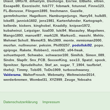
leverkusen
münchen
Paris
portugal
schalke
sge
stuttgart
schalke 04
ticket
tickets
vfb stuttgart
vfb
Viertelfinale
werder
Werder Bremen
WM
Benutzer online
118 Mitglieder und 38.643 Besucher
Rekord: 613 Benutzer (
2. Mai 2024 um 11:48
)
alohahe
Andiano86
arno73
Augsburger
baracuda
bartman99999
Bastek
BayernArno
bazihugo
bensin
Bernhard
Bilbo
Bolzplatz
BS79
BVB1989
chris1
Chris96
chrissi98
ChristianK
Christie
Cukinas
Cybaergizzle
Dangermike
derhubbe
DesertWolf
dome3107
domrum
Dravil
DRG78
drharrym
Dschorgo
EisTee
ElBarto
eltren
Escape80
Exorzischt
fcb777
fcbmark
fctunnel
Finne123