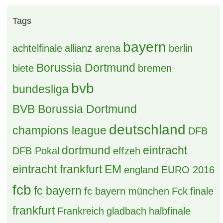
(B) 2 x Finale Herren Hockey WM 30.8.2026
2 Antworten, 87 Zugriffe, Vor 12 Stunden
HSV vs FC Köln Auswärtskarten Tauschen
1 Antwort, 219 Zugriffe, Vor 16 Stunden
S: 2-3 x NFL MÜNCHEN
2 Antworten, 50 Zugriffe, Vor 11 Stunden
[S] Mitfahrgelegenheit Vreden -
Münster/Dortmund/Köln am 12.8
0 Antworten, 82 Zugriffe, Vor 9 Stunden
Grüße aus dem Pott
25 Antworten, 587 Zugriffe, Vor 3 Tagen
[B] NFL München - ERLEDIGT
35 Antworten, 878 Zugriffe, Vor 4 Tagen
Parken Stuttgarter Kickers
6 Antworten, 103 Zugriffe, Vor einem Tag