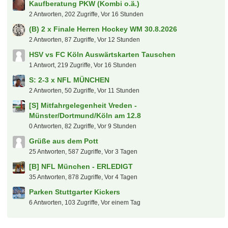
Eishockey-WM 2027 in Düsseldorf/Mannheim
saschku
7. August 2026 um 21:11
(B) 2 x Finale Herren Hockey WM 30.8.2026
sugar
7. August 2026 um 21:08
S: 2-3 x NFL MÜNCHEN
sugar
7. August 2026 um 20:58
Der tooor Laberfred
hanswurst
7. August 2026 um 20:58
Heiße Themen
[B] 2x NFL München - ERLEDIGT
5 Antworten, 91 Zugriffe, Vor 13 Stunden
Transfers, Gerüchte und Diskussionen
19 Antworten, 387 Zugriffe, Vor einem Tag
Kaufberatung PKW (Kombi o.ä.)
2 Antworten, 202 Zugriffe, Vor 16 Stunden