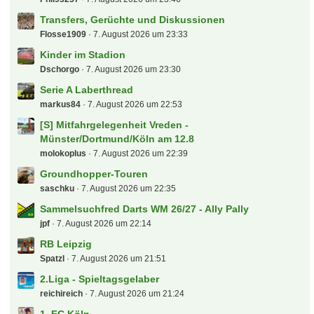
Letzte Beiträge
Maxefred: Bangkok und Thailand
sugar
8. August 2026 um 07:59
Österreich - T-Mobile Bundesliga
Wretched
8. August 2026 um 07:35
Dynamo Dresden
themonument
8. August 2026 um 07:35
Waldhof Mannheim
Fossi
8. August 2026 um 07:23
3. Liga 26/27
fabian17
8. August 2026 um 00:10
(S) 4x Eishockey WM 2027 Gelsenkirchen Stehplatz
sebacruz
8. August 2026 um 00:03
alles rund ums gesindel, egal ob analjo, blatter,
elefanti oder grindel
Phil93257
7. August 2026 um 23:46
Transfers, Gerüchte und Diskussionen