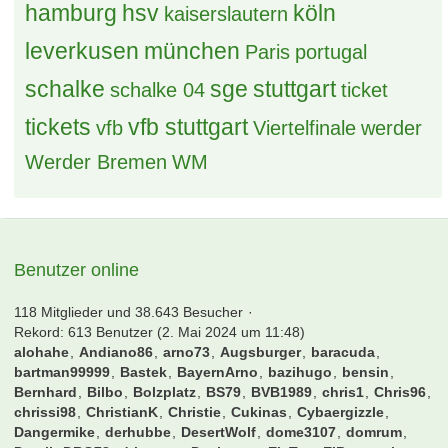
Tags
bayern
achtelfinale
allianz arena
berlin
Borussia Dortmund
biete
bremen
bvb
bundesliga
BVB Borussia Dortmund
deutschland
champions league
DFB
dortmund
eintracht
DFB Pokal
effzeh
eintracht frankfurt
EM
england
EURO 2016
fcb
fc bayern
fc bayern münchen
Fck
finale
frankfurt
Frankreich
gladbach
halbfinale
hamburg
hsv
köln
kaiserslautern