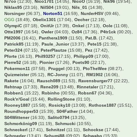
KaWi74
(17:24)
Kago
(10:46)
Kapllani99
(13:36)
Karel
(11:35)
Kartenfahnder
(17:02)
Kartograph
(07:03)
Kern
(17:25)
Kevin_173
(14:25)
KiGoe83
(15:41)
KiKo
(15:00)
KickerKingdom
(17:05)
Kingsmania
(17:24)
Klaxon
(09:16)
Kleine Zicke
(12:40)
KleineLilie
(12:37)
Knaddly
(12:25)
Koellefornia
(06:48)
Konfrontation
(17:40)
Kosseher76
(11:11)
Kugelblitz
(17:44)
Kundelinho
(13:20)
Larsinio
(23:03)
Lassesen
(21:58)
Lawless3012
(12:28)
Legendenstatus
(17:41)
Leipziger
(16:34)
Lemmo1984
(14:55)
Lexus1893
(15:50)
Lipsia1893
(12:45)
Longlo
(14:22)
Lopesinho
(17:16)
LostandFound
(10:44)
Lothar-1990
(17:42)
Lowry
(16:19)
MA1933
(14:18)
Macauley
(17:43)
Magic Dirk
(13:05)
Magolwes
(17:11)
Majo1991
(00:09)
Makaai
(13:30)
Mango1893
(17:35)
Manu17
(17:16)
Marcri
(08:56)
Marcus2116
(20:20)
Mario17
(12:01)
MarkFC
(16:47)
MarkusG.
(09:22)
MasterFrankfurt
(13:30)
MaxSVW
(15:47)
MaxWilsh
(08:50)
Mccello
(15:54)
Mehlo
(14:19)
Mehmet Scholl
(15:30)
Mel76
(17:14)
MemoKS
(16:11)
Micha-W
(16:09)
Mingaisrot
(17:22)
Mini-Birne
(14:36)
Mo1909
(15:23)
Moerinho
(16:43)
Mokelele
(16:35)
MonsieuL
(17:42)
Moritz__vb
(12:57)
N-11
(17:35)
N8BAR
(17:11)