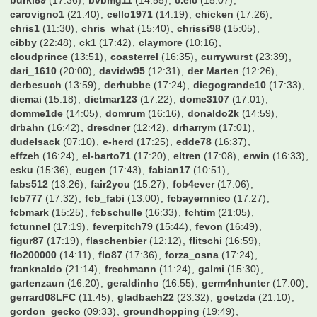
Vollgas94
(17:45)
W0ll3
(13:06)
WalterFrosch
(17:23)
Wasserfreddy
(11:56)
Webmatty
(07:57)
Wedau
(10:07)
Weltmeister2014
(17:30)
Wendell
(10:52)
WerderYoda
(11:28)
Werderstrand
(08:36)
Wiedervorlagedatum
(20:52)
Winfried
(17:12)
Wingman
(11:54)
Wolfman27
(06:07)
Wombel31
(15:12)
Wretched
(17:25)
XYZ999
(16:23)
Zaze
(18:57)
Zeimen
(15:02)
Zeroberto
(17:19)
Zeuge_Yeboahs
(17:19)
Zirni
(19:35)
Zitronen
(11:28)
Zoexdzn
(21:45)
Zottel
(17:44)
Zumsel
(17:14)
achimkal
(22:33)
albirinho89
(09:57)
alexo
(20:37)
alfonso123
(16:56)
allgoier
(17:32)
alohahe
(17:20)
alonso-mosley
(11:39)
amoroso1001
(17:08)
arnibanani
(14:42)
arno73
(07:00)
aronymus
(15:54)
asgezi
(14:59)
axwell
(16:55)
bahrlotelli93
(21:24)
bamberger11
(17:28)
baracuda
(14:39)
bartman99999
(17:37)
bashman
(16:57)
bayern süden
(17:12)
bayern2001
(13:33)
bazihugo
(17:08)
becks589
(17:01)
ben1893
(12:44)
benemil
(23:39)
bensin
(17:18)
billyboy
(16:40)
blackfire7
(13:00)
blomblom
(00:24)
bluewave
(11:48)
bodo-rudwaleit
(00:30)
borusse1909
(17:20)
borussengunner
(15:55)
brazzo1985
(15:38)
btother0ck
(16:34)
buddybs
(09:15)
bumbum70
(16:09)
burki89
(17:36)
bvbmg11
(14:55)
c.eic
(15:07)