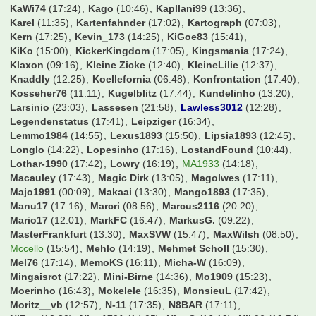
Flosse1909
(00:34)
Flummi89
(08:17)
Fohlen83
(17:15)
Fossi
(09:05)
Frank
(15:08)
Frank_HS
(08:07)
Freakfer
(17:16)
Fussballexperte10
(17:40)
Fußballmaster007
(17:21)
GRis7971
(15:44)
GUMBO
(15:56)
Gagsen09
(14:31)
GarretHSV
(11:14)
Gazelle
(16:56)
Gegge
(11:18)
Genom
(21:31)
Georg1911
(15:53)
Gidde
(16:47)
Giovanni Trappadoni
(15:46)
Gladbachschanki
(17:44)
Go23
(12:30)
GoleoXI
(18:56)
Golgolgol
(21:59)
Groundchecker
(15:26)
GroundhoppingMalte
(16:18)
Gundi09
(17:29)
Hadern60
(13:02)
Haeaeschdner
(15:19)
Hagelkorn
(09:20)
HamBurgerKing
(14:16)
Hamburgerjungs
(17:44)
Hampabvb
(09:34)
Hamster09
(16:27)
Hansano1965
(17:09)
Harkinho
(17:28)
Harry2019
(17:44)
Harry54
(17:37)
Haua96
(10:13)
Hederborusse
(16:39)
HerrZog17
(22:16)
Holle09
(15:53)
Howie
(17:04)
Hupe
(09:56)
Icey245
(15:36)
Icke85
(17:31)
Ingolf
(14:41)
Isi40
(18:41)
Jabroney
(15:59)
Jaggabites
(12:32)
Janer
(16:03)
Janl
(15:05)
Jay
(13:46)
Jens1957
(17:42)
Jenshs
(17:06)
Jenson
(15:59)
Jeronimo
(17:41)
JohnnyEuro
(15:55)
JonasKamper
(07:50)
Jonas_98
(17:28)
Joschi53
(14:17)
Jotze
(18:35)
Jugger87
(17:21)
Jules Rimet
(16:54)
Just_FCBCGN
(16:43)