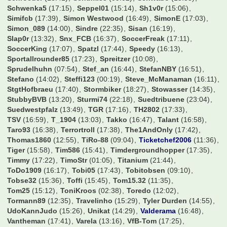
Ni7co
(12:30)
Nico1701
(14:05)
NicoO
(16:19)
Nik96
(19:54)
Niklas95
(23:16)
NilS04
(19:01)
Nils_01
(14:38)
Norsinger
(06:37)
Norton51
(16:59)
NurderHSV
(09:46)
OGG
(18:49)
Obelix1301
(17:04)
Oecher
(12:18)
OlympiC
(07:18)
OnitUr
(17:39)
Onkel
(17:13)
Oole
(11:08)
Otte1997
(16:54)
Owler
(04:03)
Oz84
(17:36)
P4tr1ck
(00:20)
PM2006
(16:41)
Panthera1909
(11:50)
Pat.B.
(17:42)
Patrick85
(11:19)
Paule_Junior
(13:37)
Pete15
(21:38)
Peter324
(07:15)
PeterPlautze
(15:08)
Pez
(17:42)
Pforte
(16:13)
Phil93257
(17:15)
Philipp09
(17:00)
Pierre52
(16:18)
Pionier
(17:26)
Poets90
(22:17)
Pokermon11
(07:58)
Pruggel
(00:13)
PtoTheWee
(08:27)
Quizmeister
(05:12)
RC-Jonny
(11:07)
RM1902
(16:06)
Rakete
(16:04)
Rausch089
(11:53)
Ravensburger77
(22:22)
Rehtnap
(17:33)
Rene209
(13:48)
Rinnetaler
(17:21)
Robben1
(15:22)
Robinho
(00:55)
Robsn67
(04:36)
Rock'n'Goal
(15:44)
RollingStone
(01:10)
Rooney1887
(15:58)
Rosicky10
(13:08)
Rothose1887
(15:51)
Roundhopper53
(15:39)
S04Father
(14:04)
S04Wittener
(16:33)
Salito0794
(13:25)
Schmorkönig09
(11:19)
Schmucki
(10:55)
Schneckerl
(17:41)
Schnitzel
(11:11)
Schockse
(17:44)
Schroeder
(13:41)
Schumi88
(09:02)
Schwabo
(15:33)