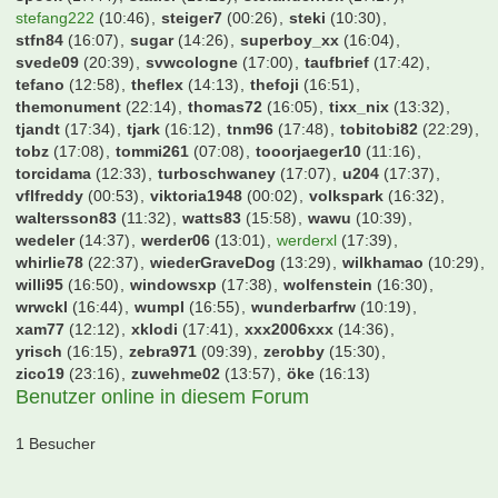
mecki95
(05:52)
michel
(17:29)
michel66
(17:05)
mig71
(13:39)
mimiloo
(13:58)
mkas
(17:11)
mm_aa_ii_kk
(09:12)
mokkatoni
(12:26)
molokoplus
(14:30)
monte
(17:42)
moody blues
(15:06)
mops1980
(17:43)
mrmicman2000
(17:20)
mucfan
(17:23)
niggo6
(20:07)
norwegerr
(08:49)
nullneuner
(16:32)
nurderrwe
(17:35)
patrickcrivitz
(17:10)
pega
(14:39)
peksim
(17:09)
philipp51
(16:07)
phoe
(23:01)
podollski92
(16:44)
popo
(22:11)
qpipsge
(17:31)
rainervfb
(17:44)
ralfgamer
(10:58)
rausmade
(16:20)
realmadrid89
(12:16)
redMUC
(12:50)
reichireich
(23:27)
religius
(12:26)
rest
(14:22)
retes
(12:37)
rich4rd
(12:11)
ro37
(13:01)
rob077
(17:10)
roman89
(16:37)
roque
(22:03)
rosch92
(16:07)
roter
(12:27)
s04-freak
(17:38)
sanja
(08:48)
saschku
(17:44)
schaaki97
(17:40)
schlottcity
(01:42)
schnudi
(16:21)
schraube
(13:16)
schuettepott
(17:20)
schwarzer100
(17:17)
scorerking
(15:24)
sd38
(20:09)
seckr007
(20:23)
sepinho
(17:26)
sge_bUrner
(13:07)
shaker_01
(17:21)
shark60
(17:21)
simsalabim1001
(17:20)
skijuwi
(08:09)
smain85
(16:26)
smollo
(17:25)
smoso
(08:50)
smsprotest
(13:24)
snapclick
(13:02)
soho13
(10:50)
sox13
(17:44)
spinne
(13:53)
spm
(23:09)
spock
(17:44)
statler
(19:28)
stefanderrick
(17:17)