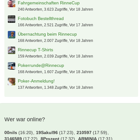
fabian17
9. August 2026 um 10:35
Die Ärzte auf Tour
Tyler Durden
9. August 2026 um 09:57
(B) Verkaufe 4x NFL Munich in PK 5
khratoy
9. August 2026 um 09:52
Heiße Themen
Tooor.de präsentiert: Rinnecup 2008
4.881 Antworten, 47.211 Zugriffe, Vor 18 Jahren
Rinnecup - so war es wirklich
1.662 Antworten, 23.358 Zugriffe, Vor 18 Jahren
Tooor-Kleinfeld-Open 2008
468 Antworten, 5.449 Zugriffe, Vor 18 Jahren
Der Rinnecup Transfer & Mannschaftsfred
257 Antworten, 2.925 Zugriffe, Vor 18 Jahren