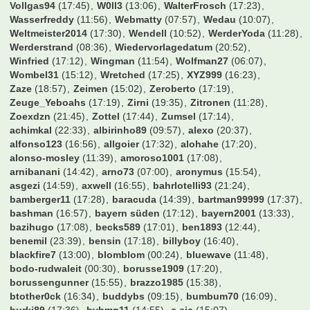
Schwenka5
(17:15)
Seppel01
(15:14)
Sh1v0r
(15:06)
Simifcb
(17:39)
Simon Westwood
(16:49)
SimonE
(17:03)
Simon_089
(14:00)
Sindre
(22:35)
Sisan
(16:19)
Slap0r
(13:32)
Snx_FCB
(16:37)
SoccerFreak
(17:11)
SoccerKing
(17:07)
Spatzl
(17:44)
Speedy
(16:13)
Sportallrounder85
(17:23)
Spreitzer
(10:08)
Sprudelhuhn
(07:54)
Stef_an
(16:44)
StefanNBY
(16:51)
Stefano
(14:02)
Steffi123
(00:19)
Steve_McManaman
(16:11)
StgtHofbraeu
(17:40)
Stormbiker
(18:27)
Stowasser
(14:35)
StubbyBVB
(13:20)
Sturmi74
(22:18)
Suedtribuene
(23:04)
Suedwestpfalz
(13:49)
TGR
(17:16)
TH2802
(17:33)
TSV
(16:59)
T_1904
(13:03)
Takko
(16:47)
Talant
(16:58)
Taro93
(16:38)
Terrortroll
(17:38)
The1AndOnly
(17:42)
Thomas1860
(12:55)
TiRo-88
(09:04)
Ticketchef2006
(11:36)
Tiger
(15:58)
Tim586
(15:41)
Timdergroundhopper
(17:35)
Timmy
(17:22)
TimoStr
(01:05)
Titanium
(21:44)
ToDo1909
(16:17)
Tobi05
(17:43)
Tobitobsen
(09:10)
Tobse32
(15:36)
Toffi
(15:45)
Tom15.32
(11:35)
Tom25
(15:12)
ToniKroos
(02:38)
Toredo
(12:02)
Tormann89
(12:35)
Travelinho
(15:29)
Tyler Durden
(14:55)
UdoKannJudo
(15:26)
Unikat
(14:29)
Valderama
(16:48)
Vantheman
(17:41)
Varela
(13:16)
VfB-Tom
(17:25)