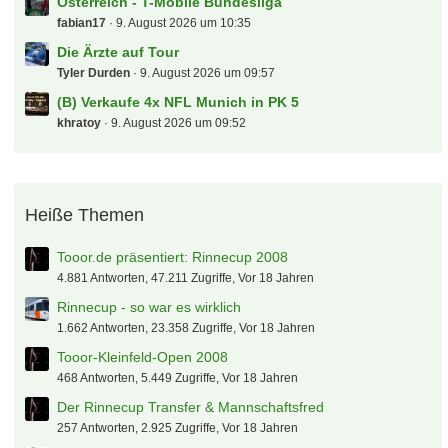
Mitgliedschaften bei Vereinen der Premier League
2026/27
figur87
9. August 2026 um 14:36
Der Biete und Suche "Deutsche - Bahn - Sparfred"
Aktionen und Gutscheine
mig71
9. August 2026 um 13:03
Kaufberatung PKW (Kombi o.ä.)
Zottel
9. August 2026 um 12:51
Tickets Wies'n/ Oktoberfest
blackfire7
9. August 2026 um 12:32
Groundhopper-Touren
kleemarco
9. August 2026 um 12:29
Erledigt - (B) 2x Nina Chuba am Fr, 11.9.26 in Berlin
Rene209
9. August 2026 um 11:37
Batteriespeichersystem Projektarbeit
Spatzl
9. August 2026 um 11:37
Der tooor Laberfred
Valderama
9. August 2026 um 11:17
Österreich - T-Mobile Bundesliga