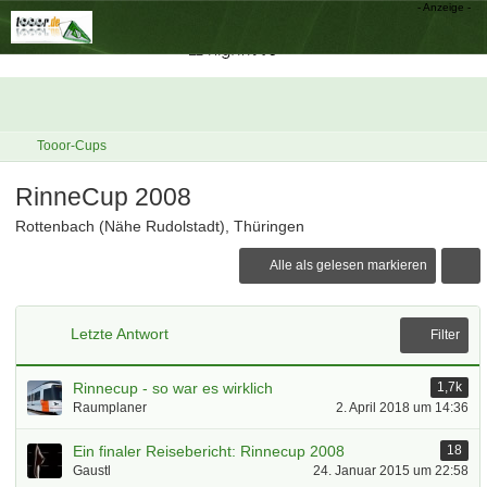
Tooor-Cups
RinneCup 2008
Rottenbach (Nähe Rudolstadt), Thüringen
Alle als gelesen markieren
Letzte Antwort
Filter
Rinnecup - so war es wirklich
1,7k
Raumplaner
2. April 2018 um 14:36
Ein finaler Reisebericht: Rinnecup 2008
18
Gaustl
24. Januar 2015 um 22:58