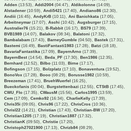
Fahrgemeinschaften RinneCup
240 Antworten, 3.623 Zugriffe, Vor 18 Jahren
Fotobuch Bestellthread
166 Antworten, 2.521 Zugriffe, Vor 17 Jahren
Übernachtung beim Rinnecup
168 Antworten, 2.007 Zugriffe, Vor 18 Jahren
Rinnecup T-Shirts
159 Antworten, 2.039 Zugriffe, Vor 18 Jahren
Pokerrunde@Rinnecup
168 Antworten, 1.607 Zugriffe, Vor 18 Jahren
Poker-Anmeldung!
137 Antworten, 1.348 Zugriffe, Vor 18 Jahren
Wer war online?
00nils
(16:20)
19Sakul96
(17:23)
210597
(17:59)
3146589
(17:22)
8Prozent
(17:32)
ARMINIA
(17:31)