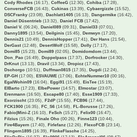
Adden
(13:53)
Addi2004
(04:47)
Aldikolonne
(14:09)
Alstadener
(10:59)
Andi5421
(17:40)
Andiano86
(12:30)
Andiii
(16:45)
AndyKrB
(10:11)
Ani Banichkata
(17:05)
Arbeitneymar
(17:07)
Aschi
(10:42)
Augsburger
(17:15)
Australier76
(15:21)
B-Rabbit
(16:17)
BS79
(17:39)
BVB1989
(14:07)
Balakov
(08:34)
Balatoni
(17:32)
Bambalabam
(17:43)
BarneyGumble
(04:50)
Bastek
(17:31)
Bastemi
(16:49)
BastiFantasti1983
(17:28)
Batzi
(18:18)
BavariaFantastika
(17:09)
BayernArno
(17:39)
BayernBest
(14:54)
Beda_PF
(17:30)
Ben1986
(12:35)
Bernhard
(12:52)
Bilbo
(11:03)
Birne
(17:17)
Bofingson
(17:15)
Bolzplatz
(17:10)
Bonaventura
(19:52)
BonoVox
(17:28)
Booo
(08:29)
Borusse1982
(10:59)
Breezeman
(17:41)
BruehWuerfel
(16:25)
Bueckofanis
(00:04)
Burgstettenbazi
(12:55)
CTStB
(17:45)
CWU_Flo
(17:35)
CWausM
(15:56)
Carlos1995
(13:59)
Cem
(17:09)
Cemko92
(16:34)
CharlieKelly
(17:39)
Chris35i
(09:05)
Chris96
(17:22)
ChrisCros
(10:36)
Chrisl22
(14:21)
Christian
(17:43)
Christian-BW
(17:20)
Christian1205
(17:19)
Christian1887
(17:32)
ChristianK
(09:50)
Christie
(17:20)
Christoph27021900
(17:13)
Chrizb84
(08:29)