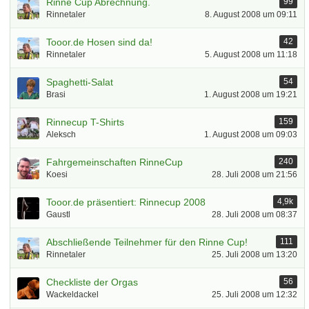
Rinne Cup Abrechnung.
99
Rinnetaler
8. August 2008 um 09:11
Tooor.de Hosen sind da!
42
Rinnetaler
5. August 2008 um 11:18
Spaghetti-Salat
54
Brasi
1. August 2008 um 19:21
Rinnecup T-Shirts
159
Aleksch
1. August 2008 um 09:03
Fahrgemeinschaften RinneCup
240
Koesi
28. Juli 2008 um 21:56
Tooor.de präsentiert: Rinnecup 2008
4,9k
Gaustl
28. Juli 2008 um 08:37
Abschließende Teilnehmer für den Rinne Cup!
111
Rinnetaler
25. Juli 2008 um 13:20
Checkliste der Orgas
56
Wackeldackel
25. Juli 2008 um 12:32