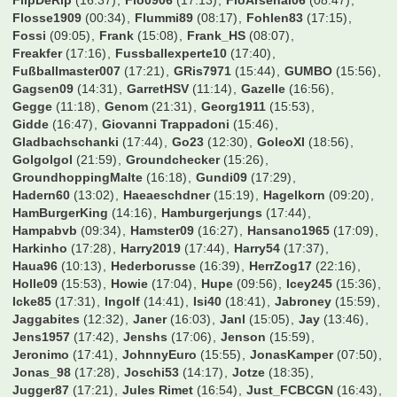
Cody Rhodes
(16:17)
CoffeeG
(12:30)
Cohiba
(17:28)
ConverseFCB
(16:43)
Cukinas
(13:39)
Cybaergizzle
(15:52)
DSCFranky
(23:08)
Dachlatt1405
(16:13)
Dangermike
(16:42)
Daniel Düsentrieb
(13:32)
Daniel FCB
(17:42)
Daniel V.
(06:24)
Daniel089
(09:31)
Daniel33
(07:01)
Danny1895
(13:54)
Deilginis
(15:45)
Demwyn
(17:20)
Dennis21
(10:49)
DennisHopper
(17:41)
Der Hans
(21:54)
DerGast
(12:48)
DesertWolf
(15:58)
Dolly
(17:17)
Domi85
(15:23)
Domi89
(02:05)
Domidomdom
(13:44)
Don_Pao
(16:49)
Doppelpass
(17:37)
Dorfrocker
(14:30)
DrKnut
(13:13)
Dravil
(13:34)
Dropicz
(17:43)
Dschorgo
(10:51)
Duffman0815
(17:35)
Dugdi
(12:24)
EP-GH
(17:00)
ESVAUWE
(17:06)
EchteNummer10
(00:16)
EgalWohin09
(16:04)
Eggi91
(15:49)
EisTee
(15:19)
ElBarto
(17:23)
ElbePower
(14:57)
Elmostar
(23:07)
Erenmann
(16:50)
Escape80
(17:40)
Esse1909
(17:33)
Exorzischt
(23:05)
F2dP
(15:55)
FCB96
(17:44)
FCK1900
(16:35)
FC_S6
(14:58)
FL-Borusse
(17:26)
Fabio|Mini-Z
(16:10)
FeSch
(15:27)
Felix00
(16:47)
Filzius
(15:26)
Finale Oho
(00:26)
Finne123
(10:44)
Fire4Bayern
(17:40)
Firlefanz
(12:26)
FlexoFCB
(23:14)
Flingern1895
(16:39)
FlinkeFlasche
(14:25)
FlipDeRip
(16:37)
Flo0906
(17:13)
FloArsenal06
(08:47)