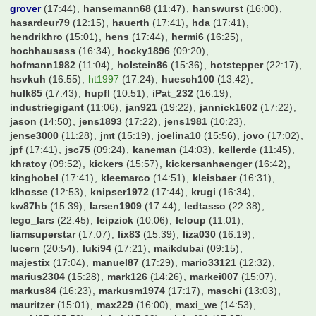
carovigno1
(21:40)
cello1971
(14:19)
chicken
(17:26)
chris1
(11:30)
chris_what
(15:40)
chrissi98
(15:05)
cibby
(22:48)
ck1
(17:42)
claymore
(10:16)
cloudprince
(13:51)
coasterrel
(16:35)
currywurst
(23:39)
dari_1610
(20:00)
davidw95
(12:31)
der Marten
(12:26)
derbesuch
(13:59)
derhubbe
(17:24)
diegogrande10
(17:33)
diemai
(15:18)
dietmar123
(17:22)
dome3107
(17:01)
domme1de
(14:05)
domrum
(16:16)
donaldo2k
(14:59)
drbahn
(16:42)
dresdner
(12:42)
drharrym
(17:01)
dudelsack
(07:10)
e-herd
(17:25)
edde78
(16:37)
effzeh
(16:24)
el-barto71
(17:20)
eltren
(17:08)
erwin
(16:33)
esku
(15:36)
eugen
(17:43)
fabian17
(10:51)
fabs512
(13:26)
fair2you
(15:27)
fcb4ever
(17:06)
fcb777
(17:32)
fcb_fabi
(13:00)
fcbayernnico
(17:27)
fcbmark
(15:25)
fcbschulle
(16:33)
fchtim
(21:05)
fctunnel
(17:19)
feverpitch79
(15:44)
fevon
(16:49)
figur87
(17:19)
flaschenbier
(12:12)
flitschi
(16:59)
flo200000
(14:11)
flo87
(17:36)
forza_osna
(17:24)
franknaldo
(21:14)
frechmann
(11:24)
galmi
(15:30)
gartenzaun
(16:20)
geraldinho
(16:55)
germ4nhunter
(17:00)
gerrard08LFC
(11:45)
gladbach22
(23:32)
goetzda
(21:10)
gordon_gecko
(09:33)
groundhopping
(19:49)