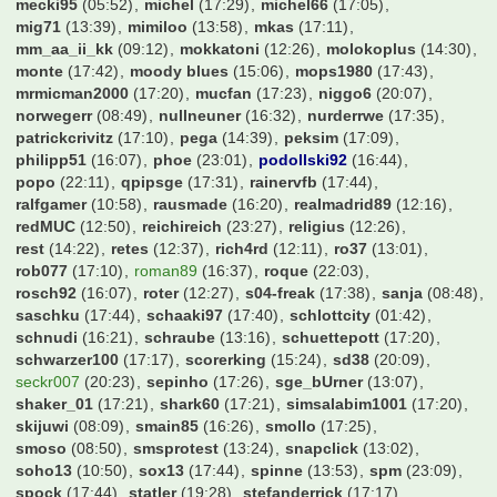
grover
(17:44)
hansemann68
(11:47)
hanswurst
(16:00)
hasardeur79
(12:15)
hauerth
(17:41)
hda
(17:41)
hendrikhro
(15:01)
hens
(17:44)
hermi6
(16:25)
hochhausass
(16:34)
hocky1896
(09:20)
hofmann1982
(11:04)
holstein86
(15:36)
hotstepper
(22:17)
hsvkuh
(16:55)
ht1997
(17:24)
huesch100
(13:42)
hulk85
(17:43)
hupfl
(10:51)
iPat_232
(16:19)
industriegigant
(11:06)
jan921
(19:22)
jannick1602
(17:22)
jason
(14:50)
jens1893
(17:22)
jens1981
(10:23)
jense3000
(11:28)
jmt
(15:19)
joelina10
(15:56)
jovo
(17:02)
jpf
(17:41)
jsc75
(09:24)
kaneman
(14:03)
kellerde
(11:45)
khratoy
(09:52)
kickers
(15:57)
kickersanhaenger
(16:42)
kinghobel
(17:41)
kleemarco
(14:51)
kleisbaer
(16:31)
klhosse
(12:53)
knipser1972
(17:44)
krugi
(16:34)
kw87hb
(15:39)
larsen1909
(17:44)
ledtasso
(22:38)
lego_lars
(22:45)
leipzick
(10:06)
leloup
(11:01)
liamsuperstar
(17:07)
lix83
(15:39)
liza030
(16:19)
lucern
(20:54)
luki94
(17:21)
maikdubai
(09:15)
majestix
(17:04)
manuel87
(17:29)
mario33121
(12:32)
marius2304
(15:28)
mark126
(14:26)
markei007
(15:07)
markus84
(16:23)
markusm1974
(17:17)
maschi
(13:03)
mauritzer
(15:01)
max229
(16:00)
maxi_we
(14:53)