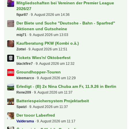
Dolly
9. August 2026 um 17:16
Der neue...
tobz
9. August 2026 um 17:08
Tour de France, Giro, Vuelta und Profi-Radsport
allgemein
hda
9. August 2026 um 16:57
Alles rund ums Laufen
Kartenfahnder
9. August 2026 um 16:53
Energie Cottbus
spock
9. August 2026 um 15:41
(B) 2 x Finale Herren Hockey WM 30.8.2026
fctunnel
9. August 2026 um 15:38
Kino-Tipp-Fred
peksim
9. August 2026 um 15:23
Accounts teilen für Sky Go / Sky Ticket / DAZN /
Magenta Sport / NBA League Pass / NFL Game Pass /
Netflix / Spotify usw.
effzeh
9. August 2026 um 15:15