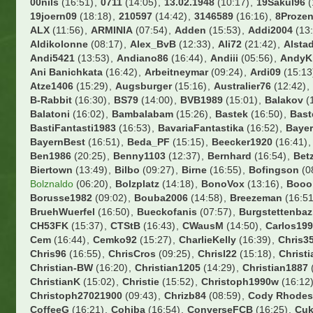
00nils
(16:51)
0711
(14:05)
13.02.1948
(10:17)
19Sakul96
(
19joern09
(18:18)
210597
(14:42)
3146589
(16:16)
8Prozen
ALX
(11:56)
ARMINIA
(07:54)
Adden
(15:53)
Addi2004
(13:
Aldikolonne
(08:17)
Alex_BvB
(12:33)
Ali72
(21:42)
Alsta
Andi5421
(13:53)
Andiano86
(16:44)
Andiii
(05:56)
AndyK
Ani Banichkata
(16:42)
Arbeitneymar
(09:24)
Ardi09
(15:13
Atze1406
(15:29)
Augsburger
(15:16)
Australier76
(12:42)
B-Rabbit
(16:30)
BS79
(14:00)
BVB1989
(15:01)
Balakov
(
Balatoni
(16:02)
Bambalabam
(15:26)
Bastek
(16:50)
Bast
BastiFantasti1983
(16:53)
BavariaFantastika
(16:52)
Baye
BayernBest
(16:51)
Beda_PF
(15:15)
Beecker1920
(16:41)
Ben1986
(20:25)
Benny1103
(12:37)
Bernhard
(16:54)
Bet
Biertown
(13:49)
Bilbo
(09:27)
Birne
(16:55)
Bofingson
(0
Bolznaldo
(06:20)
Bolzplatz
(14:18)
BonoVox
(13:16)
Booo
Borusse1982
(09:02)
Bouba2006
(14:58)
Breezeman
(16:51
BruehWuerfel
(16:50)
Bueckofanis
(07:57)
Burgstettenbaz
CH53FK
(15:37)
CTStB
(16:43)
CWausM
(14:50)
Carlos19
Cem
(16:44)
Cemko92
(15:27)
CharlieKelly
(16:39)
Chris35
Chris96
(16:55)
ChrisCros
(09:25)
Chrisl22
(15:18)
Christi
Christian-BW
(16:20)
Christian1205
(14:29)
Christian1887
ChristianK
(15:02)
Christie
(15:52)
Christoph1990w
(16:12
Christoph27021900
(09:43)
Chrizb84
(08:59)
Cody Rhode
CoffeeG
(16:21)
Cohiba
(16:54)
ConverseFCB
(16:25)
Cuk