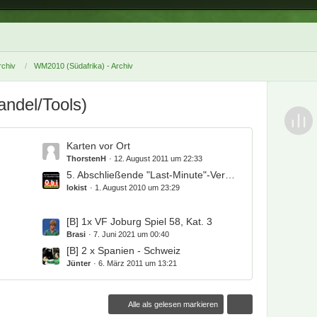
chiv
WM2010 (Südafrika) - Archiv
ndel/Tools)
L
Karten vor Ort
e
ThorstenH
12. August 2011 um 22:33
t
5. Abschließende "Last-Minute"-Verkaufsphase: 15. April 2010 bis 11. Juli 2010
z
lokist
1. August 2010 um 23:29
t
e
L
[B] 1x VF Joburg Spiel 58, Kat. 3
B
e
Brasi
7. Juni 2021 um 00:40
e
t
[B] 2 x Spanien - Schweiz
i
z
Jünter
6. März 2011 um 13:21
t
t
r
e
ä
Alle als gelesen markieren
B
g