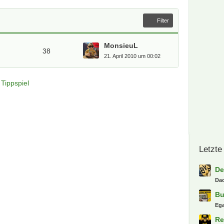
e
e
i
Filter
t
r
ä
MonsieuL
38
g
21. April 2010 um 00:02
e
Tippspiel
Letzte
De
Dac
Bu
Eg
Re