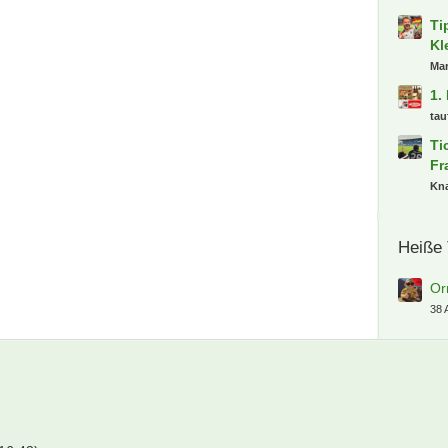
Ti
Kl
Ma
1.
tau
Ti
Fr
Kn
Heiße
Or
38 