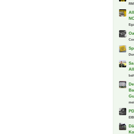
RM
Al
N
Eg
Oa
Co
Sp
Du
Sa
Al
bah
De
Ba
Gu
me
PD
ElB
Dä
Ko