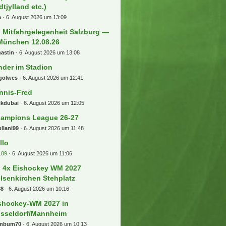
dtjylland etc.)
a
6. August 2026 um 13:09
) Mitfahrgelegenheit Salzburg —
München 12.08.26
astin
6. August 2026 um 13:08
nder im Stadion
golwes
6. August 2026 um 12:41
nnis-Fred
ikdubai
6. August 2026 um 12:05
ampions League 26-27
llani99
6. August 2026 um 11:48
llo
.89
6. August 2026 um 11:06
) 4x Eishockey WM 2027
lsenkirchen Stehplatz
38
6. August 2026 um 10:16
shockey-WM 2027 in
sseldorf/Mannheim
mbum70
6. August 2026 um 10:13