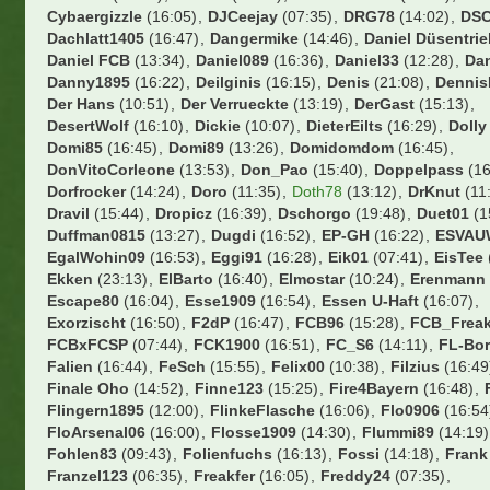
Cybaergizzle
(16:05)
DJCeejay
(07:35)
DRG78
(14:02)
DSC
Dachlatt1405
(16:47)
Dangermike
(14:46)
Daniel Düsentri
Daniel FCB
(13:34)
Daniel089
(16:36)
Daniel33
(12:28)
Da
Danny1895
(16:22)
Deilginis
(16:15)
Denis
(21:08)
Dennis
Der Hans
(10:51)
Der Verrueckte
(13:19)
DerGast
(15:13)
DesertWolf
(16:10)
Dickie
(10:07)
DieterEilts
(16:29)
Dolly
Domi85
(16:45)
Domi89
(13:26)
Domidomdom
(16:45)
DonVitoCorleone
(13:53)
Don_Pao
(15:40)
Doppelpass
(16
Dorfrocker
(14:24)
Doro
(11:35)
Doth78
(13:12)
DrKnut
(11
Dravil
(15:44)
Dropicz
(16:39)
Dschorgo
(19:48)
Duet01
(1
Duffman0815
(13:27)
Dugdi
(16:52)
EP-GH
(16:22)
ESVAU
EgalWohin09
(16:53)
Eggi91
(16:28)
Eik01
(07:41)
EisTee
Ekken
(23:13)
ElBarto
(16:40)
Elmostar
(10:24)
Erenmann
Escape80
(16:04)
Esse1909
(16:54)
Essen U-Haft
(16:07)
Exorzischt
(16:50)
F2dP
(16:47)
FCB96
(15:28)
FCB_Frea
FCBxFCSP
(07:44)
FCK1900
(16:51)
FC_S6
(14:11)
FL-Bo
Falien
(16:44)
FeSch
(15:55)
Felix00
(10:38)
Filzius
(16:49
Finale Oho
(14:52)
Finne123
(15:25)
Fire4Bayern
(16:48)
Flingern1895
(12:00)
FlinkeFlasche
(16:06)
Flo0906
(16:54
FloArsenal06
(16:00)
Flosse1909
(14:30)
Flummi89
(14:19)
Fohlen83
(09:43)
Folienfuchs
(16:13)
Fossi
(14:18)
Frank
Franzel123
(06:35)
Freakfer
(16:05)
Freddy24
(07:35)