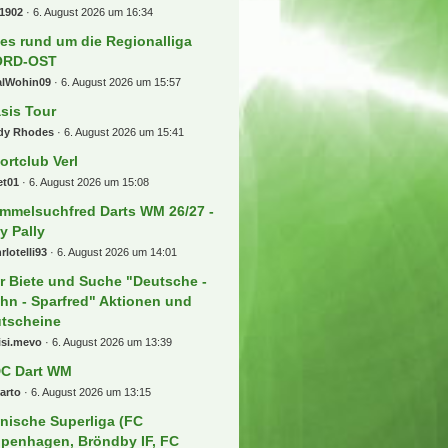
1902
6. August 2026 um 16:34
les rund um die Regionalliga
ORD-OST
alWohin09
6. August 2026 um 15:57
sis Tour
dy Rhodes
6. August 2026 um 15:41
ortclub Verl
et01
6. August 2026 um 15:08
mmelsuchfred Darts WM 26/27 -
ly Pally
rlotelli93
6. August 2026 um 14:01
r Biete und Suche "Deutsche -
hn - Sparfred" Aktionen und
tscheine
isi.mevo
6. August 2026 um 13:39
C Dart WM
arto
6. August 2026 um 13:15
nische Superliga (FC
penhagen, Bröndby IF, FC