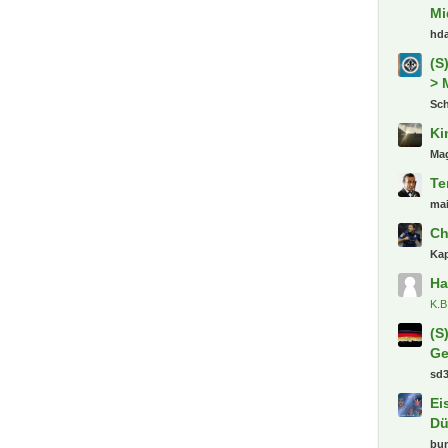
Mi
hd
(S
> 
Sch
Ki
Ma
Te
ma
Ch
Kap
Ha
K.B
(S
Ge
sd
Ei
Dü
bu