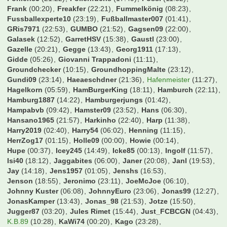
Frank
(00:20)
Freakfer
(22:21)
Fummelkönig
(08:23)
Fussballexperte10
(23:19)
Fußballmaster007
(01:41)
GRis7971
(22:53)
GUMBO
(21:52)
Gagsen09
(22:00)
Galasek
(12:52)
GarretHSV
(15:38)
Gaustl
(23:00)
Gazelle
(20:21)
Gegge
(13:43)
Georg1911
(17:13)
Gidde
(05:26)
Giovanni Trappadoni
(11:11)
Groundchecker
(10:15)
GroundhoppingMalte
(23:12)
Gundi09
(23:14)
Haeaeschdner
(21:36)
Hafenmeister
(11:27)
Hagelkorn
(05:59)
HamBurgerKing
(18:11)
Hamburch
(22:11)
Hamburg1887
(14:22)
Hamburgerjungs
(01:42)
Hampabvb
(09:42)
Hamster09
(23:52)
Hans
(06:30)
Hansano1965
(21:57)
Harkinho
(22:40)
Harp
(11:38)
Harry2019
(02:40)
Harry54
(06:02)
Henning
(11:15)
HerrZog17
(01:15)
Holle09
(00:00)
Howie
(00:14)
Hupe
(00:37)
Icey245
(14:49)
Icke85
(00:13)
Ingolf
(11:57)
Isi40
(18:12)
Jaggabites
(06:00)
Janer
(20:08)
Janl
(19:53)
Jay
(14:18)
Jens1957
(01:05)
Jenshs
(16:53)
Jenson
(18:55)
Jeronimo
(23:11)
JoeMcJoe
(06:10)
Johnny Kuster
(06:08)
JohnnyEuro
(23:06)
Jonas99
(12:27)
JonasKamper
(13:43)
Jonas_98
(21:53)
Jotze
(15:50)
Jugger87
(03:20)
Jules Rimet
(15:44)
Just_FCBCGN
(04:43)
K.B.89
(10:28)
KaWi74
(00:20)
Kago
(23:28)