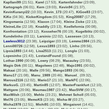
Kapllani99
(21:51)
Karel
(17:53)
Kartenfahnder
(23:09)
Kartograph
(06:01)
Kern
(19:03)
Kevin94
(21:37)
KevinKuranyi22
(10:33)
Kevin_173
(20:47)
KiGoe83
(23:07)
KiKo
(04:36)
KickerKingdom
(01:53)
King20087
(17:29)
Kingsmania
(12:56)
Klaxon
(17:04)
Kleine Zicke
(22:13)
KleineLilie
(22:18)
Knaddly
(23:13)
Koellefornia
(00:08)
Konfrontation
(23:12)
Kosseher76
(00:19)
Kugelblitz
(00:02)
Kundelinho
(03:11)
Larsinio
(22:02)
Lassesen
(10:13)
Lawless3012
(23:38)
Leipziger
(03:19)
Lemmo1984
(15:25)
Lenni00726
(12:58)
Lexus1893
(23:02)
Linho
(09:56)
Lipsia1893
(14:44)
Lisa2513
(11:21)
Longlo
(21:03)
Lopesinho
(21:43)
LostandFound
(01:08)
Lothar-1990
(00:08)
Lowry
(08:29)
Macauley
(23:55)
Magic Dirk
(00:11)
Magolwes
(22:48)
Majo1991
(00:02)
Makaai
(20:16)
Malle
(09:56)
Mango1893
(06:06)
Manu17
(21:08)
Manu_1989
(20:46)
Manuel_
(09:32)
Marcus2116
(12:02)
Mario17
(21:10)
MarkFC
(22:06)
MarkusG.
(23:45)
Martin85
(12:07)
MasterFrankfurt
(12:10)
Mattgere
(20:06)
Maumau1987
(23:42)
MaxSVW
(00:17)
MaxWilsh
(15:00)
Mehlo
(23:21)
Mehmet Scholl
(05:03)
Mel76
(23:05)
MemoKS
(23:16)
Micha-W
(03:27)
Micha1978
(12:51)
Michi91
(10:03)
Mingaisrot
(14:41)