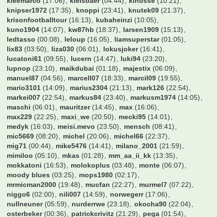
kleemarco
(17:06)
kleisbaer
(04:44)
klhosse
(10:21)
knipser1972
(17:35)
knoppi
(23:41)
knutek09
(21:37)
krisonfootballtour
(16:13)
kubaheinzi
(10:05)
kuno1904
(14:07)
kw87hb
(18:37)
larsen1909
(15:13)
ledtasso
(00:08)
leloup
(16:05)
liamsuperstar
(01:05)
lix83
(03:50)
liza030
(06:01)
lokusjoker
(16:41)
lucatoni61
(09:55)
lucern
(14:47)
luki94
(23:20)
lupnop
(23:10)
maikdubai
(01:18)
majestix
(06:09)
manuel87
(04:56)
marcell07
(18:33)
marcil09
(19:55)
mario3101
(14:09)
marius2304
(21:13)
mark126
(22:54)
markei007
(22:54)
markus84
(23:40)
markusm1974
(14:05)
maschi
(06:01)
mauritzer
(14:45)
max
(16:06)
max229
(22:25)
maxi_we
(20:50)
mecki95
(14:01)
medyk
(16:03)
meisi.mevo
(23:50)
mensch
(08:41)
mic5669
(08:20)
michel
(20:06)
michel66
(22:37)
mig71
(00:44)
mike5476
(14:41)
milano_2001
(21:59)
mimiloo
(05:10)
mkas
(01:28)
mm_aa_ii_kk
(13:35)
mokkatoni
(16:53)
molokoplus
(03:48)
monte
(06:07)
moody blues
(03:25)
mops1980
(02:17)
mrmicman2000
(19:48)
mucfan
(22:27)
murmel7
(07:22)
niggo6
(02:00)
nili007
(14:59)
norwegerr
(17:06)
nullneuner
(05:59)
nurderrwe
(23:18)
okocha90
(22:04)
osterbeker
(00:36)
patrickcrivitz
(21:29)
pega
(01:54)