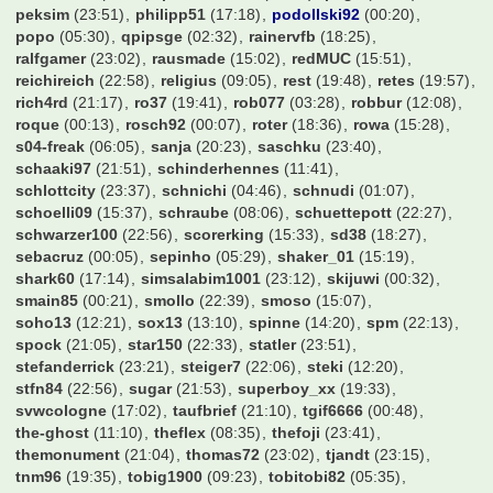
peksim
(23:51)
philipp51
(17:18)
podollski92
(00:20)
popo
(05:30)
qpipsge
(02:32)
rainervfb
(18:25)
ralfgamer
(23:02)
rausmade
(15:02)
redMUC
(15:51)
reichireich
(22:58)
religius
(09:05)
rest
(19:48)
retes
(19:57)
rich4rd
(21:17)
ro37
(19:41)
rob077
(03:28)
robbur
(12:08)
roque
(00:13)
rosch92
(00:07)
roter
(18:36)
rowa
(15:28)
s04-freak
(06:05)
sanja
(20:23)
saschku
(23:40)
schaaki97
(21:51)
schinderhennes
(11:41)
schlottcity
(23:37)
schnichi
(04:46)
schnudi
(01:07)
schoelli09
(15:37)
schraube
(08:06)
schuettepott
(22:27)
schwarzer100
(22:56)
scorerking
(15:33)
sd38
(18:27)
sebacruz
(00:05)
sepinho
(05:29)
shaker_01
(15:19)
shark60
(17:14)
simsalabim1001
(23:12)
skijuwi
(00:32)
smain85
(00:21)
smollo
(22:39)
smoso
(15:07)
soho13
(12:21)
sox13
(13:10)
spinne
(14:20)
spm
(22:13)
spock
(21:05)
star150
(22:33)
statler
(23:51)
stefanderrick
(23:21)
steiger7
(22:06)
steki
(12:20)
stfn84
(22:56)
sugar
(21:53)
superboy_xx
(19:33)
svwcologne
(17:02)
taufbrief
(21:10)
tgif6666
(00:48)
the-ghost
(11:10)
theflex
(08:35)
thefoji
(23:41)
themonument
(21:04)
thomas72
(23:02)
tjandt
(23:15)
tnm96
(19:35)
tobig1900
(09:23)
tobitobi82
(05:35)