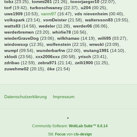
tobz
(23:25)
tommi261
(21:26)
tooorjaeger10
(22:07)
torf
(19:42)
turboschwaney
(22:37)
u204
(00:25)
uwe1909
(10:53)
vanni97
(16:47)
vds nievenheim
(00:40)
volkspark
(23:14)
vomDeister
(21:58)
waltersson83
(19:55)
watts83
(14:56)
wedeler
(11:28)
werder06
(06:06)
werderbremen
(23:20)
whirlie78
(16:56)
wiederGraveDog
(23:06)
wilkhamao
(14:19)
willi95
(03:27)
windowsxp
(12:35)
wolfenstein
(22:15)
wrwckl
(23:09)
wumpl
(09:54)
wunderbarfrw
(22:00)
wutang1991
(14:10)
xklodi
(23:56)
xxx2006xxx
(00:58)
yrisch
(23:41)
zdribac
(12:59)
zebra971
(21:14)
zelli1900
(11:25)
zuwehme02
(20:15)
öke
(21:54)
Datenschutzerklärung
Impressum
Community-Software:
WoltLab Suite™ 6.0.14
Stil:
Focus
von
cls-design