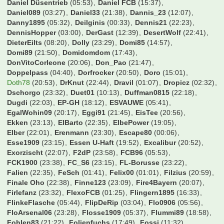
Daniel Düsentrieb
(05:53)
Daniel FCB
(15:37)
Daniel089
(03:27)
Daniel33
(21:38)
Dannis_23
(12:07)
Danny1895
(05:32)
Deilginis
(00:33)
Dennis21
(22:23)
DennisHopper
(03:00)
DerGast
(12:39)
DesertWolf
(22:41)
DieterEilts
(08:20)
Dolly
(23:29)
Domi85
(14:57)
Domi89
(21:50)
Domidomdom
(17:43)
DonVitoCorleone
(20:06)
Don_Pao
(21:47)
Doppelpass
(04:40)
Dorfrocker
(20:50)
Doro
(15:01)
Doth78
(20:53)
DrKnut
(22:44)
Dravil
(01:07)
Dropicz
(02:32)
Dschorgo
(23:32)
Duet01
(10:13)
Duffman0815
(22:18)
Dugdi
(22:03)
EP-GH
(18:12)
ESVAUWE
(05:41)
EgalWohin09
(20:17)
Eggi91
(21:45)
EisTee
(20:56)
Ekken
(23:13)
ElBarto
(22:35)
ElbePower
(19:05)
Elber
(22:01)
Erenmann
(23:30)
Escape80
(00:06)
Esse1909
(23:15)
Essen U-Haft
(19:52)
Excalibur
(20:52)
Exorzischt
(22:07)
F2dP
(23:58)
FCB96
(05:53)
FCK1900
(23:38)
FC_S6
(23:15)
FL-Borusse
(23:22)
Falien
(22:35)
FeSch
(01:41)
Felix00
(01:01)
Filzius
(20:59)
Finale Oho
(22:38)
Finne123
(23:09)
Fire4Bayern
(20:07)
Firlefanz
(23:32)
FlexoFCB
(01:25)
Flingern1895
(16:33)
FlinkeFlasche
(05:44)
FlipDeRip
(03:04)
Flo0906
(05:56)
FloArsenal06
(23:28)
Flosse1909
(05:37)
Flummi89
(18:58)
Fohlen83
(21:22)
Folienfuchs
(17:49)
Fossi
(11:32)