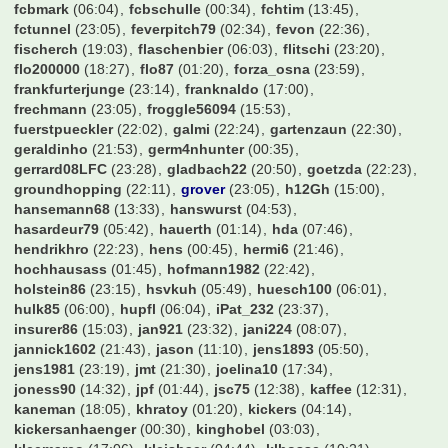
fcbmark
(06:04)
fcbschulle
(00:34)
fchtim
(13:45)
fctunnel
(23:05)
feverpitch79
(02:34)
fevon
(22:36)
fischerch
(19:03)
flaschenbier
(06:03)
flitschi
(23:20)
flo200000
(18:27)
flo87
(01:20)
forza_osna
(23:59)
frankfurterjunge
(23:14)
franknaldo
(17:00)
frechmann
(23:05)
froggle56094
(15:53)
fuerstpueckler
(22:02)
galmi
(22:24)
gartenzaun
(22:30)
geraldinho
(21:53)
germ4nhunter
(00:35)
gerrard08LFC
(23:28)
gladbach22
(20:50)
goetzda
(22:23)
groundhopping
(22:11)
grover
(23:05)
h12Gh
(15:00)
hansemann68
(13:33)
hanswurst
(04:53)
hasardeur79
(05:42)
hauerth
(01:14)
hda
(07:46)
hendrikhro
(22:23)
hens
(00:45)
hermi6
(21:46)
hochhausass
(01:45)
hofmann1982
(22:42)
holstein86
(23:15)
hsvkuh
(05:49)
huesch100
(06:01)
hulk85
(06:00)
hupfl
(06:04)
iPat_232
(23:37)
insurer86
(15:03)
jan921
(23:32)
jani224
(08:07)
jannick1602
(21:43)
jason
(11:10)
jens1893
(05:50)
jens1981
(23:19)
jmt
(21:30)
joelina10
(17:34)
joness90
(14:32)
jpf
(01:44)
jsc75
(12:38)
kaffee
(12:31)
kaneman
(18:05)
khratoy
(01:20)
kickers
(04:14)
kickersanhaenger
(00:30)
kinghobel
(03:03)