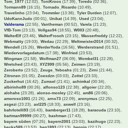
Tom_1977
(12:02)
ToniKroos
(17:39)
Toredo
(02:36)
Tormann89
(16:15)
Tornado_Ricardo
(10:49)
Travelinho
(23:04)
Trommler
(13:38)
Tyler Durden
(12:07)
UdoKannJudo
(00:01)
Unikat
(14:39)
Used
(23:04)
Valderama
(22:55)
Vantheman
(00:52)
Varela
(21:23)
VfB-Tom
(23:13)
Vollgas94
(18:55)
W0ll3
(20:48)
WalterElf
(23:46)
WalterFrosch
(23:15)
Wasserfreddy
(12:22)
Webmatty
(19:03)
Wedau
(22:29)
Weltmeister2014
(00:32)
Wendell
(15:26)
WerderYoda
(16:56)
Werderstrand
(01:51)
Wiedervorlagedatum
(17:38)
Winfried
(23:53)
Wingman
(21:58)
Wolfman27
(06:09)
Wombel31
(22:28)
Wretched
(23:43)
XYZ999
(05:56)
Zeimen
(23:19)
Zeroberto
(23:52)
Zeuge_Yeboahs
(01:23)
Zirni
(21:44)
Zitronen
(01:05)
Zoexdzn
(03:03)
Zottel
(23:33)
Zuckerhut
(16:42)
Zumsel
(21:41)
achimkal
(00:34)
albirinho89
(00:26)
alfonso123
(22:38)
allgoier
(22:20)
alohahe
(23:28)
alonso-mosley
(22:45)
am86
(20:06)
amoroso1001
(21:26)
arno73
(22:09)
aronymus
(22:25)
asgezi
(23:23)
axl225
(18:33)
axwell
(23:16)
bahrlotelli93
(16:43)
bamberger11
(18:28)
baracuda
(23:10)
bartman99999
(00:27)
bashman
(17:43)
bayern süden
(07:25)
bayern2001
(23:03)
bazihugo
(22:23)
becks589
(13:53)
ben1893
(22:13)
bensin
(22:17)