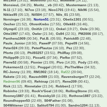
Mo1909
(19:02)
Moerinho
(00:42)
Mokelele
(14:11)
MonsieuL
(04:25)
Moritz__vb
(00:42)
Mustermann
(21:13)
N-11
(17:10)
Ni7co
(23:18)
Nico1701
(19:41)
Nik96
(15:54)
Niklas95
(05:13)
NilS04
(17:57)
Nils_01
(23:58)
Norsinger
(16:38)
Norton51
(23:31)
Obelix1301
(00:51)
Oecher
(21:52)
OhrenKrebs
(17:55)
Ollek63
(16:46)
OlympiC
(23:10)
OnitUr
(19:11)
Onkel
(19:27)
Oole
(23:36)
Otte1997
(17:43)
Owler
(21:34)
Oz84
(22:31)
PM2006
(00:17)
Panthera1909
(00:34)
Pat.B.
(05:55)
Patrick85
(22:48)
Paule_Junior
(18:50)
PawelP
(07:59)
Pepe09
(14:56)
Peter324
(09:33)
PeterPlautze
(16:10)
Pez
(22:30)
Pforte
(00:13)
Phil93257
(23:51)
PhilRay
(09:08)
Philipp09
(23:31)
Picca41
(07:34)
Piefke
(07:52)
Pierre52
(00:58)
Pionier
(21:09)
Pivo
(14:20)
Pody
(23:49)
Pokermon11
(12:51)
Pruggel
(20:01)
PtoTheWee
(04:32)
RC-Jonny
(11:39)
RM1902
(18:14)
Raf22
(20:04)
Rakete
(23:16)
Rausch089
(21:03)
Ravensburger77
(22:24)
Redmen96
(09:40)
Rehtnap
(16:07)
Rene209
(00:41)
Rick
(11:12)
Rinnetaler
(21:24)
Robben1
(17:59)
Robinho
(19:33)
Rock'n'Goal
(18:06)
RollingStone
(01:43)
Rooney1887
(01:41)
Rosicky10
(11:23)
Rothose1887
(23:22)
Roundhopper53
(22:49)
S04Father
(01:08)
S04Wittener
(22:11)
Salito0794
(01:00)
Sandro1204
(11:13)