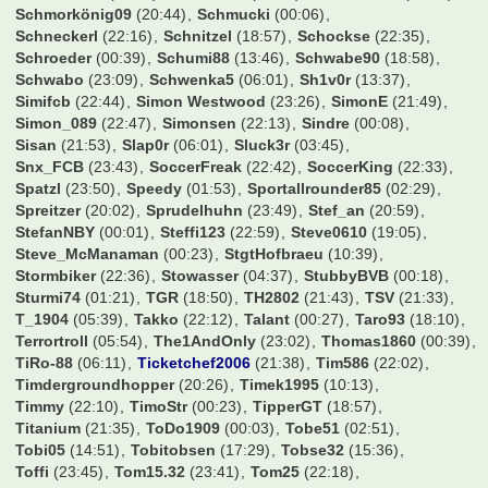
Schmorkönig09
(20:44)
Schmucki
(00:06)
Schneckerl
(22:16)
Schnitzel
(18:57)
Schockse
(22:35)
Schroeder
(00:39)
Schumi88
(13:46)
Schwabe90
(18:58)
Schwabo
(23:09)
Schwenka5
(06:01)
Sh1v0r
(13:37)
Simifcb
(22:44)
Simon Westwood
(23:26)
SimonE
(21:49)
Simon_089
(22:47)
Simonsen
(22:13)
Sindre
(00:08)
Sisan
(21:53)
Slap0r
(06:01)
Sluck3r
(03:45)
Snx_FCB
(23:43)
SoccerFreak
(22:42)
SoccerKing
(22:33)
Spatzl
(23:50)
Speedy
(01:53)
Sportallrounder85
(02:29)
Spreitzer
(20:02)
Sprudelhuhn
(23:49)
Stef_an
(20:59)
StefanNBY
(00:01)
Steffi123
(22:59)
Steve0610
(19:05)
Steve_McManaman
(00:23)
StgtHofbraeu
(10:39)
Stormbiker
(22:36)
Stowasser
(04:37)
StubbyBVB
(00:18)
Sturmi74
(01:21)
TGR
(18:50)
TH2802
(21:43)
TSV
(21:33)
T_1904
(05:39)
Takko
(22:12)
Talant
(00:27)
Taro93
(18:10)
Terrortroll
(05:54)
The1AndOnly
(23:02)
Thomas1860
(00:39)
TiRo-88
(06:11)
Ticketchef2006
(21:38)
Tim586
(22:02)
Timdergroundhopper
(20:26)
Timek1995
(10:13)
Timmy
(22:10)
TimoStr
(00:23)
TipperGT
(18:57)
Titanium
(21:35)
ToDo1909
(00:03)
Tobe51
(02:51)
Tobi05
(14:51)
Tobitobsen
(17:29)
Tobse32
(15:36)
Toffi
(23:45)
Tom15.32
(23:41)
Tom25
(22:18)