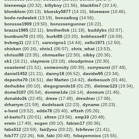
bienemaja
(20:32)
billyboy
(21:56)
blackfire7
(10:14)
blomblom
(00:13)
bluesky5877
(14:15)
bluewave
(10:46)
bodo-rudwaleit
(13:19)
bonsaibug
(14:56)
borusse1909
(19:50)
borussengunner
(16:22)
brazzo1985
(22:11)
btother0ck
(11:18)
buddybs
(02:07)
bumbum70
(01:05)
burki89
(23:20)
bvbhesse87
(16:59)
bvbmg11
(22:17)
carovigno1
(14:44)
cello1971
(12:50)
chicken
(00:16)
chris1
(06:07)
chris_what
(13:53)
chrissi98
(23:35)
chrmueller
(22:50)
cibby
(20:36)
ck1
(16:21)
claymore
(23:18)
cloudprince
(20:30)
coasterrel
(21:51)
comeoncity
(00:39)
currywurst
(07:48)
daniel1452
(21:21)
danny18
(06:52)
davidw95
(23:34)
depeche70
(16:51)
der Marten
(14:42)
derbesuch
(01:46)
derhubbe
(00:10)
diegogrande10
(01:29)
dietmar123
(19:34)
dome3107
(05:54)
domme1de
(16:14)
domrum
(21:46)
donaldo2k
(22:45)
dreee
(17:48)
dresdner
(17:06)
drharrym
(21:59)
dudelsack
(22:23)
dynamo
(20:23)
e-herd
(19:52)
edde78
(20:40)
effzeh
(05:26)
el-barto71
(20:01)
eltren
(23:56)
emp10
(20:48)
erwin
(17:49)
eugen
(00:10)
fabian17
(00:36)
fabs512
(23:59)
fair2you
(03:22)
fcb4ever
(21:41)
fcb777
(22:26)
fcb_fabi
(00:48)
fcbayernnico
(15:55)