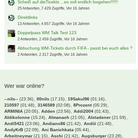
Scheiß auf dieTicekts ...es soll endlich losgehen!!!!!!
25 Antworten, 7.429 Zugriffe, Vor 16 Jahren
Direktlinks
13 Antworten, 4.657 Zugriffe, Vor 16 Jahren
Doppelpass WM Talk Test 123
2 Antworten, 2.459 Zugriffe, Vor 16 Jahren
Abbuchung WM-Tickets durch FIFA - passt bei euch alles ?
2 Antworten, 2.317 Zugriffe, Vor 16 Jahren
Wer war online?
--nils--
(23:36)
00nils
(17:15)
19Sakul96
(01:16)
210597
(01:48)
3146589
(02:08)
8Prozent
(05:29)
ARMINIA
(20:05)
Adden
(23:56)
Addi2004
(01:43)
Aldikolonne
(15:24)
Almanach
(21:05)
Alstadener
(21:59)
Andi5421
(23:06)
Andiano86
(21:42)
Andiii
(21:48)
AndyKrB
(22:09)
Ani Banichkata
(05:44)
Arbeitneymar
(21:15)
Aschi
(21:42)
Augsburger
(23:28)