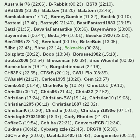
Australier76
(22:06)
B-Rabbit
(00:23)
BS79
(22:10)
BVB1989
(23:39)
Balakov
(18:20)
Balatoni
(22:46)
Bambalabam
(17:17)
BarneyGumble
(11:32)
Bastek
(00:10)
Bastemi
(17:40)
BasteyK
(21:40)
BastiFantasti1983
(23:15)
Batzi
(21:35)
BavariaFantastika
(00:36)
BayernArno
(23:00)
BayernBest
(06:44)
Beda_PF
(16:01)
Beecker1920
(22:02)
Ben1986
(23:18)
Bernhard
(00:15)
BetzeBuis
(13:05)
Bilbo
(22:43)
Birne
(23:14)
Bolznaldo
(00:28)
Bolzplatz
(20:22)
Booo
(13:34)
Borusse1982
(15:18)
Bouba2006
(22:54)
Breezeman
(02:39)
BruehWuerfel
(00:32)
Bueckofanis
(19:21)
Burgstettenbazi
(22:19)
CH53FK
(22:55)
CTStB
(20:12)
CWU_Flo
(08:35)
CWausM
(21:17)
Carlos1995
(13:20)
Cem
(23:57)
Cemko92
(01:49)
CharlieKelly
(10:24)
Chris1101
(09:10)
Chris35i
(00:17)
Chris96
(21:44)
Chrisl22
(22:52)
Christian
(17:24)
Christian-BW
(19:14)
Christian10
(19:03)
Christian1205
(00:11)
Christian1887
(22:02)
ChristianK
(16:20)
Christie
(00:52)
Christoph1990w
(07:17)
Christoph27021900
(18:37)
Cody Rhodes
(21:31)
CoffeeG
(19:54)
Cohiba
(22:31)
ConverseFCB
(12:34)
Cukinas
(00:42)
Cybaergizzle
(22:45)
DRG78
(05:30)
DSCFranky
(23:03)
Dachlatt1405
(15:42)
Dangermike
(00:13)