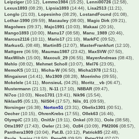
Leipziger
(10:12)
Lemmo1984
(15:25)
Lenni00726
(12:58)
Lexus1893
(08:29)
Lipsia1893
(14:44)
Lisa2513
(11:21)
Longlo
(21:03)
Lopesinho
(08:29)
LostandFound
(01:08)
Lothar-1990
(09:59)
Macauley
(08:00)
Magic Dirk
(09:21)
Magolwes
(09:37)
Majo1991
(10:03)
Makaai
(20:16)
Mango1893
(10:00)
Manu17
(08:58)
Manu_1989
(20:46)
Marcus2116
(10:11)
Mario17
(21:10)
MarkFC
(09:52)
MarkusG.
(08:48)
Martin85
(12:07)
MasterFrankfurt
(12:10)
Mattgere
(06:59)
Maumau1987
(23:42)
MaxSVW
(07:50)
MaxWilsh
(15:00)
Maxouli_29
(06:55)
MayerAndreas
(08:43)
Mehlo
(08:02)
Mehmet Scholl
(10:07)
Mel76
(23:05)
MemoKS
(10:11)
Micha-W
(06:50)
Micha1978
(12:51)
Mingaisrot
(14:41)
Mo1909
(08:28)
Moerinho
(09:55)
Mokelele
(14:11)
MonsieuL
(04:25)
Moritz__vb
(06:47)
Mustermann
(21:13)
N-11
(17:10)
N8BAR
(09:47)
Ni7co
(10:03)
Nico1701
(19:41)
Nik96
(15:54)
Niklas95
(05:13)
NilS04
(17:57)
Nils_01
(09:59)
Norsinger
(16:38)
Norton51
(23:31)
Obelix1301
(00:51)
Oecher
(10:15)
OhrenKrebs
(17:55)
Ollek63
(16:46)
OlympiC
(23:10)
OnitUr
(19:11)
Onkel
(09:31)
Oole
(08:58)
Otte1997
(17:43)
Owler
(21:34)
Oz84
(10:09)
PM2006
(08:57)
Panthera1909
(10:04)
Pat.B.
(10:12)
Patrick85
(22:48)
Paule_Junior
(18:50)
Pepe09
(09:50)
Peter324
(07:07)