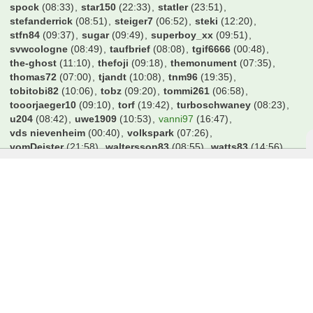
spock
(08:33)
star150
(22:33)
statler
(23:51)
stefanderrick
(08:51)
steiger7
(06:52)
steki
(12:20)
stfn84
(09:37)
sugar
(09:49)
superboy_xx
(09:51)
svwcologne
(08:49)
taufbrief
(08:08)
tgif6666
(00:48)
the-ghost
(11:10)
thefoji
(09:18)
themonument
(07:35)
thomas72
(07:00)
tjandt
(10:08)
tnm96
(19:35)
tobitobi82
(10:06)
tobz
(09:20)
tommi261
(06:58)
tooorjaeger10
(09:10)
torf
(19:42)
turboschwaney
(08:23)
u204
(08:42)
uwe1909
(10:53)
vanni97
(16:47)
vds nievenheim
(00:40)
volkspark
(07:26)
vomDeister
(21:58)
waltersson83
(08:55)
watts83
(14:56)
wedeler
(07:47)
werder06
(06:06)
werderbremen
(08:19)
whirlie78
(16:56)
wiederGraveDog
(09:30)
wilkhamao
(09:59)
willi95
(03:27)
windowsxp
(08:47)
wolfenstein
(22:15)
wrwckl
(23:09)
wunderbarfrw
(22:00)
wutang1991
(14:10)
xklodi
(10:13)
xxx2006xxx
(00:58)
yrisch
(10:10)
zdribac
(12:59)
zebra971
(21:14)
zelli1900
(11:25)
zuwehme02
(20:15)
öke
(09:08)
Benutzer online in diesem Forum
8 Besucher