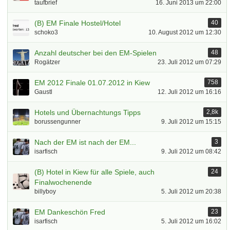
taufbrief
16. Juni 2013 um 22:00
(B) EM Finale Hostel/Hotel
40
schoko3
10. August 2012 um 12:30
Anzahl deutscher bei den EM-Spielen
48
Rogätzer
23. Juli 2012 um 07:29
EM 2012 Finale 01.07.2012 in Kiew
758
Gaustl
12. Juli 2012 um 16:16
Hotels und Übernachtungs Tipps
2,8k
borussengunner
9. Juli 2012 um 15:15
Nach der EM ist nach der EM...
3
isarfisch
9. Juli 2012 um 08:42
(B) Hotel in Kiew für alle Spiele, auch
24
Finalwochenende
billyboy
5. Juli 2012 um 20:38
EM Dankeschön Fred
23
isarfisch
5. Juli 2012 um 16:02