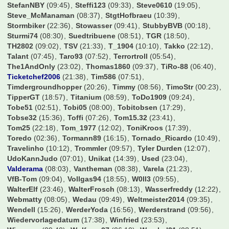
StefanNBY
(09:45)
Steffi123
(09:33)
Steve0610
(19:05)
Steve_McManaman
(08:37)
StgtHofbraeu
(10:39)
Stormbiker
(22:36)
Stowasser
(09:41)
StubbyBVB
(00:18)
Sturmi74
(08:30)
Suedtribuene
(08:51)
TGR
(18:50)
TH2802
(09:02)
TSV
(21:33)
T_1904
(10:10)
Takko
(22:12)
Talant
(07:45)
Taro93
(07:52)
Terrortroll
(05:54)
The1AndOnly
(23:02)
Thomas1860
(09:37)
TiRo-88
(06:40)
Ticketchef2006
(21:38)
Tim586
(07:51)
Timdergroundhopper
(20:26)
Timmy
(08:56)
TimoStr
(00:23)
TipperGT
(18:57)
Titanium
(08:59)
ToDo1909
(09:24)
Tobe51
(02:51)
Tobi05
(08:00)
Tobitobsen
(17:29)
Tobse32
(15:36)
Toffi
(07:26)
Tom15.32
(23:41)
Tom25
(22:18)
Tom_1977
(12:02)
ToniKroos
(17:39)
Toredo
(02:36)
Tormann89
(16:15)
Tornado_Ricardo
(10:49)
Travelinho
(10:12)
Trommler
(09:57)
Tyler Durden
(12:07)
UdoKannJudo
(07:01)
Unikat
(14:39)
Used
(23:04)
Valderama
(08:03)
Vantheman
(08:38)
Varela
(21:23)
VfB-Tom
(09:04)
Vollgas94
(18:55)
W0ll3
(09:55)
WalterElf
(23:46)
WalterFrosch
(08:13)
Wasserfreddy
(12:22)
Webmatty
(08:05)
Wedau
(09:49)
Weltmeister2014
(09:35)
Wendell
(15:26)
WerderYoda
(16:56)
Werderstrand
(09:56)
Wiedervorlagedatum
(17:38)
Winfried
(23:53)