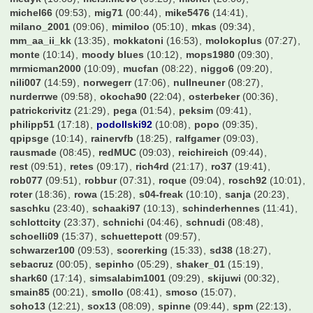
michel66
(09:53)
mig71
(00:44)
mike5476
(14:41)
milano_2001
(09:06)
mimiloo
(05:10)
mkas
(09:34)
mm_aa_ii_kk
(13:35)
mokkatoni
(16:53)
molokoplus
(07:27)
monte
(10:14)
moody blues
(10:12)
mops1980
(09:30)
mrmicman2000
(10:09)
mucfan
(08:22)
niggo6
(09:20)
nili007
(14:59)
norwegerr
(17:06)
nullneuner
(08:27)
nurderrwe
(09:58)
okocha90
(22:04)
osterbeker
(00:36)
patrickcrivitz
(21:29)
pega
(01:54)
peksim
(09:41)
philipp51
(17:18)
podollski92
(10:08)
popo
(09:35)
qpipsge
(10:14)
rainervfb
(18:25)
ralfgamer
(09:03)
rausmade
(08:45)
redMUC
(09:03)
reichireich
(09:44)
rest
(09:51)
retes
(09:17)
rich4rd
(21:17)
ro37
(19:41)
rob077
(09:51)
robbur
(07:31)
roque
(09:04)
rosch92
(10:01)
roter
(18:36)
rowa
(15:28)
s04-freak
(10:10)
sanja
(20:23)
saschku
(23:40)
schaaki97
(10:13)
schinderhennes
(11:41)
schlottcity
(23:37)
schnichi
(04:46)
schnudi
(08:48)
schoelli09
(15:37)
schuettepott
(09:57)
schwarzer100
(09:53)
scorerking
(15:33)
sd38
(18:27)
sebacruz
(00:05)
sepinho
(05:29)
shaker_01
(15:19)
shark60
(17:14)
simsalabim1001
(09:29)
skijuwi
(00:32)
smain85
(00:21)
smollo
(08:41)
smoso
(15:07)
soho13
(12:21)
sox13
(08:09)
spinne
(09:44)
spm
(22:13)