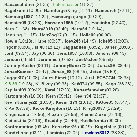
Haeaeschdner
(21:36)
Hafenmeister
(11:27)
Hagelkorn
(10:00)
HamBurgerKing
(18:11)
Hamburch
(22:11)
Hamburg1887
(14:22)
Hamburgerjungs
(09:29)
Hamster09
(08:28)
Hansano1965
(10:12)
Harkinho
(22:40)
Harp
(11:38)
Harry2019
(02:40)
Harry54
(10:14)
Henning
(11:15)
HerrZog17
(01:15)
Holle09
(00:00)
Howie
(10:13)
Hupe
(00:37)
Icey245
(14:49)
Icke85
(10:00)
Ingolf
(09:06)
Isi40
(18:12)
Jaggabites
(08:52)
Janer
(20:08)
Janl
(09:34)
Jay
(06:36)
Jens1957
(10:03)
Jenshs
(08:43)
Jenson
(18:55)
Jeronimo
(07:52)
JoeMcJoe
(06:58)
Johnny Kuster
(06:11)
JohnnyEuro
(23:06)
Jonas99
(09:45)
JonasKamper
(09:47)
Jonas_98
(08:45)
Jotze
(15:50)
Jugger87
(10:08)
Jules Rimet
(10:12)
Just_FCBCGN
(08:38)
K.B.89
(10:28)
KLBIvey
(09:33)
KaWi74
(09:55)
Kago
(23:28)
Kapllani99
(09:42)
Karel
(17:53)
Kartenfahnder
(09:28)
Kartograph
(10:06)
Kern
(09:42)
Kevin94
(21:37)
KevinKuranyi22
(10:33)
Kevin_173
(10:13)
KiGoe83
(07:47)
KiKo
(07:39)
KickerKingdom
(10:13)
King20087
(17:29)
Kingsmania
(12:56)
Klaxon
(09:55)
Kleine Zicke
(22:13)
KleineLilie
(22:18)
Knaddly
(08:40)
Koellefornia
(00:08)
Konfrontation
(06:45)
Kosseher76
(00:19)
Kugelblitz
(00:02)
Kundelinho
(03:11)
Larsinio
(22:02)
Lawless3012
(23:38)