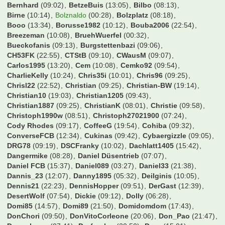
Bernhard
(09:02)
BetzeBuis
(13:05)
Bilbo
(08:13)
Birne
(10:14)
Bolznaldo
(00:28)
Bolzplatz
(08:18)
Booo
(13:34)
Borusse1982
(10:12)
Bouba2006
(22:54)
Breezeman
(10:08)
BruehWuerfel
(00:32)
Bueckofanis
(09:13)
Burgstettenbazi
(09:06)
CH53FK
(22:55)
CTStB
(09:10)
CWausM
(09:07)
Carlos1995
(13:20)
Cem
(10:08)
Cemko92
(09:54)
CharlieKelly
(10:24)
Chris35i
(10:01)
Chris96
(09:25)
Chrisl22
(22:52)
Christian
(09:25)
Christian-BW
(19:14)
Christian10
(19:03)
Christian1205
(09:43)
Christian1887
(09:25)
ChristianK
(08:01)
Christie
(09:58)
Christoph1990w
(08:51)
Christoph27021900
(07:24)
Cody Rhodes
(09:17)
CoffeeG
(19:54)
Cohiba
(09:32)
ConverseFCB
(12:34)
Cukinas
(09:42)
Cybaergizzle
(09:05)
DRG78
(09:19)
DSCFranky
(10:02)
Dachlatt1405
(15:42)
Dangermike
(08:28)
Daniel Düsentrieb
(07:07)
Daniel FCB
(15:37)
Daniel089
(03:27)
Daniel33
(21:38)
Dannis_23
(12:07)
Danny1895
(05:32)
Deilginis
(10:05)
Dennis21
(22:23)
DennisHopper
(09:51)
DerGast
(12:39)
DesertWolf
(07:54)
Dickie
(09:12)
Dolly
(06:28)
Domi85
(14:57)
Domi89
(21:50)
Domidomdom
(17:43)
DonChori
(09:50)
DonVitoCorleone
(20:06)
Don_Pao
(21:47)