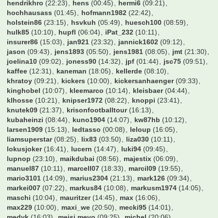
hendrikhro
(22:23)
hens
(00:45)
hermi6
(09:21)
hochhausass
(01:45)
hofmann1982
(22:42)
holstein86
(23:15)
hsvkuh
(05:49)
huesch100
(08:59)
hulk85
(10:10)
hupfl
(06:04)
iPat_232
(10:11)
insurer86
(15:03)
jan921
(23:32)
jannick1602
(09:12)
jason
(09:43)
jens1893
(05:50)
jens1981
(08:05)
jmt
(21:30)
joelina10
(09:02)
joness90
(14:32)
jpf
(01:44)
jsc75
(09:51)
kaffee
(12:31)
kaneman
(18:05)
kellerde
(08:10)
khratoy
(09:21)
kickers
(10:00)
kickersanhaenger
(09:33)
kinghobel
(10:07)
kleemarco
(10:14)
kleisbaer
(04:44)
klhosse
(10:21)
knipser1972
(08:22)
knoppi
(23:41)
knutek09
(21:37)
krisonfootballtour
(16:13)
kubaheinzi
(08:44)
kuno1904
(14:07)
kw87hb
(10:12)
larsen1909
(15:13)
ledtasso
(00:08)
leloup
(16:05)
liamsuperstar
(08:25)
lix83
(03:50)
liza030
(10:11)
lokusjoker
(16:41)
lucern
(14:47)
luki94
(09:45)
lupnop
(23:10)
maikdubai
(08:56)
majestix
(06:09)
manuel87
(10:11)
marcell07
(18:33)
marcil09
(19:55)
mario3101
(14:09)
marius2304
(21:13)
mark126
(09:34)
markei007
(07:22)
markus84
(10:08)
markusm1974
(14:05)
maschi
(10:04)
mauritzer
(14:45)
max
(16:06)
max229
(10:00)
maxi_we
(20:50)
mecki95
(14:01)
medyk
(16:03)
meisi.mevo
(09:25)
michel
(20:06)