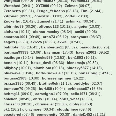
Wingman
(09:40)
Wolfman27
(06:10)
Wombel31
(08:51)
Wretched
(09:01)
XYZ999
(09:12)
Zeimen
(09:07)
Zeroberto
(09:51)
Zeuge_Yeboahs
(08:13)
Zirni
(21:44)
Zitronen
(09:51)
Zoexdzn
(03:03)
Zottel
(23:33)
Zuckerhut
(16:42)
Zumsel
(21:41)
achimkal
(00:34)
albirinho89
(00:26)
alfonso123
(10:12)
allgoier
(10:03)
alohahe
(10:11)
alonso-mosley
(08:34)
am86
(20:06)
amoroso1001
(09:49)
arno73
(08:12)
aronymus
(08:37)
asgezi
(23:23)
axl225
(18:33)
axwell
(07:41)
bahrlotelli93
(16:43)
bamberger11
(09:52)
baracuda
(08:25)
bartman99999
(10:06)
bashman
(17:43)
bayern2001
(09:52)
bazihugo
(10:14)
becks589
(13:53)
ben1893
(10:11)
bensin
(10:11)
betze_devil
(06:36)
bienemaja
(20:32)
billyboy
(10:01)
blomblom
(00:13)
bluesky5877
(14:15)
bluewave
(10:46)
bodo-rudwaleit
(13:19)
bonsaibug
(14:56)
borusse1909
(10:00)
borussengunner
(16:22)
brazzo1985
(09:49)
btother0ck
(11:18)
buddybs
(02:07)
bumbum70
(09:25)
burki89
(10:04)
bvbhesse87
(16:59)
bvbmg11
(09:01)
carovigno1
(07:09)
cello1971
(08:31)
chicken
(08:49)
chris1
(10:14)
chris_what
(13:53)
chrissi98
(08:18)
chrmueller
(22:50)
cibby
(09:59)
ck1
(16:21)
claymore
(08:34)
cloudprince
(09:46)
coasterrel
(07:46)
comeoncity
(00:39)
daniel1452
(21:21)