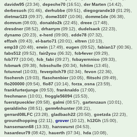
davidw95
(23:34)
depeche70
(16:51)
der Marten
(14:42)
derbesuch
(01:46)
derhubbe
(09:51)
diegogrande10
(01:29)
dietmar123
(09:37)
dome3107
(10:06)
domme1de
(06:38)
domrum
(08:03)
donaldo2k
(22:45)
dreee
(17:48)
dresdner
(08:52)
drharrym
(09:12)
dudelsack
(22:23)
dynamo
(20:23)
e-herd
(09:00)
edde78
(07:32)
effzeh
(09:43)
el-barto71
(20:01)
eltren
(10:13)
emp10
(20:48)
erwin
(17:49)
eugen
(09:52)
fabian17
(00:36)
fabs512
(09:52)
fair2you
(06:32)
fcb4ever
(09:29)
fcb777
(10:04)
fcb_fabi
(09:27)
fcbayernnico
(09:33)
fcbmark
(09:38)
fcbschulle
(00:34)
fchtim
(13:45)
fctunnel
(10:03)
feverpitch79
(02:34)
fevon
(22:36)
fischerch
(19:03)
flaschenbier
(10:05)
flitschi
(09:49)
flo200000
(09:54)
flo87
(10:14)
forza_osna
(23:59)
frankfurterjunge
(09:53)
franknaldo
(17:00)
frechmann
(10:01)
froggle56094
(15:53)
fuerstpueckler
(09:58)
galmi
(08:57)
gartenzaun
(10:01)
geraldinho
(08:51)
germ4nhunter
(08:21)
gerrard08LFC
(23:28)
gladbach22
(20:50)
goetzda
(22:23)
groundhopping
(22:11)
grover
(10:12)
h12Gh
(15:00)
hansemann68
(13:33)
hanswurst
(04:53)
hasardeur79
(08:42)
hauerth
(07:34)
hda
(10:08)