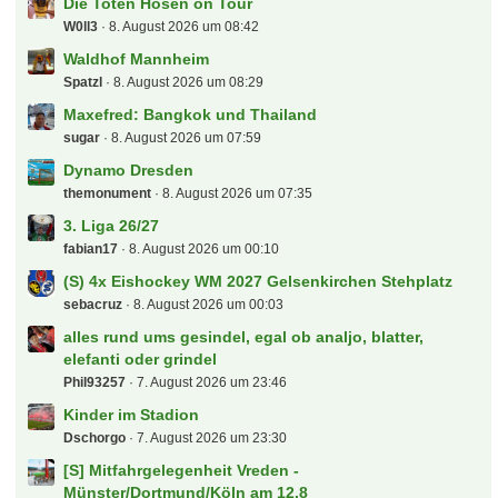
Die Toten Hosen on Tour
W0ll3
8. August 2026 um 08:42
Waldhof Mannheim
Spatzl
8. August 2026 um 08:29
Maxefred: Bangkok und Thailand
sugar
8. August 2026 um 07:59
Dynamo Dresden
themonument
8. August 2026 um 07:35
3. Liga 26/27
fabian17
8. August 2026 um 00:10
(S) 4x Eishockey WM 2027 Gelsenkirchen Stehplatz
sebacruz
8. August 2026 um 00:03
alles rund ums gesindel, egal ob analjo, blatter,
elefanti oder grindel
Phil93257
7. August 2026 um 23:46
Kinder im Stadion
Dschorgo
7. August 2026 um 23:30
[S] Mitfahrgelegenheit Vreden -
Münster/Dortmund/Köln am 12.8