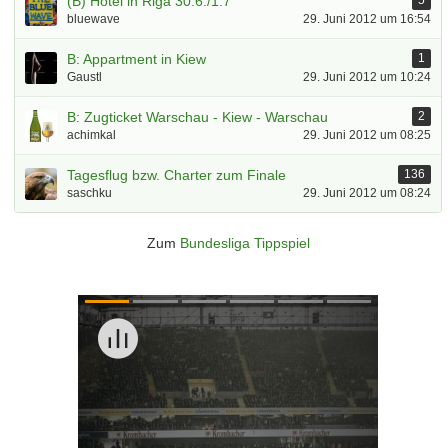
(B) Hotel in Riga 30.6./1.7
5
bluewave
29. Juni 2012 um 16:54
B: Appartment in Kiew
1
Gaustl
29. Juni 2012 um 10:24
B: Zugticket Warschau - Kiew - Warschau
2
achimkal
29. Juni 2012 um 08:25
Tagesflug bzw. Charter zum Finale
136
saschku
29. Juni 2012 um 08:24
Zum
Bundesliga Tippspiel
Überspringen