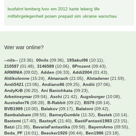
busfahrt lemberg lvov
em 2012
karte
leberg
life
mitfahrgelegenheit
posen
prepaid
sim
ukraine
warschau
Wer war online?
--nils--
(23:36)
00nils
(09:36)
19Sakul96
(10:11)
210597
(01:48)
3146589
(10:06)
8Prozent
(09:43)
ARMINIA
(09:02)
Adden
(06:33)
Addi2004
(01:43)
Aldikolonne
(15:24)
Almanach
(21:05)
Alstadener
(21:59)
Andi5421
(23:06)
Andiano86
(09:25)
Andiii
(07:06)
AndyKrB
(06:20)
Ani Banichkata
(09:23)
Arbeitneymar
(09:04)
Aschi
(21:42)
Augsburger
(10:08)
Australier76
(08:28)
B-Rabbit
(09:22)
BS79
(08:14)
BVB1989
(10:00)
Balakov
(09:17)
Balatoni
(09:42)
Bambalabam
(08:55)
BarneyGumble
(11:32)
Bastek
(10:14)
Bastemi
(17:40)
BasteyK
(21:40)
BastiFantasti1983
(23:15)
Batzi
(21:35)
BavariaFantastika
(09:58)
BayernArno
(09:55)
Beda_PF
(16:01)
Beecker1920
(06:44)
Ben1986
(23:18)