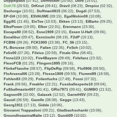
Doppelpass
(07:41)
Dorfrocker
(20:50)
Doro
(15:01)
Doth78
(20:53)
DrKnut
(09:41)
Dravil
(08:23)
Dropicz
(02:32)
Dschorgo
(10:01)
Duffman0815
(06:22)
Dugdi
(07:53)
EP-GH
(10:00)
ESVAUWE
(09:15)
EgalWohin09
(10:08)
Eggi91
(21:45)
EisTee
(10:03)
Ekken
(23:13)
ElBarto
(09:25)
ElbePower
(19:05)
Elber
(22:01)
Erenmann
(23:30)
Escape80
(08:52)
Esse1909
(23:15)
Essen U-Haft
(09:06)
Excalibur
(09:47)
Exorzischt
(08:19)
F2dP
(10:13)
FCB96
(09:26)
FCK1900
(23:38)
FC_S6
(23:15)
FL-Borusse
(08:00)
Falien
(22:35)
FeSch
(10:02)
Felix00
(07:26)
Filzius
(20:59)
Finale Oho
(08:45)
Finne123
(10:02)
Fire4Bayern
(09:49)
Firlefanz
(23:32)
FlexoFCB
(01:25)
Flingern1895
(09:16)
FlinkeFlasche
(08:57)
FlipDeRip
(09:58)
Flo0906
(09:50)
FloArsenal06
(23:28)
Flosse1909
(09:59)
Flummi89
(18:58)
Fohlen83
(09:29)
Folienfuchs
(17:49)
Fossi
(07:32)
Frank
(09:56)
Freakfer
(22:21)
Fussballexperte10
(09:04)
Fußballmaster007
(01:41)
GRis7971
(09:41)
GUMBO
(21:52)
Gagsen09
(22:00)
Galasek
(12:52)
GarretHSV
(09:23)
Gaustl
(06:59)
Gazelle
(08:08)
Gegge
(13:43)
Georg1911
(17:13)
Gidde
(10:06)
Giovanni Trappadoni
(09:21)
Gladbachschanki
(10:06)
GroundhoppingMalte
(23:12)
Gundi09
(10:02)