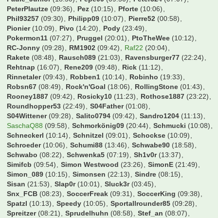
PeterPlautze
(09:36)
Pez
(10:15)
Pforte
(10:06)
Phil93257
(09:30)
Philipp09
(10:07)
Pierre52
(00:58)
Pionier
(10:09)
Pivo
(14:20)
Pody
(23:49)
Pokermon11
(07:27)
Pruggel
(20:01)
PtoTheWee
(10:12)
RC-Jonny
(09:28)
RM1902
(09:42)
Raf22
(20:04)
Rakete
(08:48)
Rausch089
(21:03)
Ravensburger77
(22:24)
Rehtnap
(16:07)
Rene209
(09:48)
Rick
(11:12)
Rinnetaler
(09:43)
Robben1
(10:14)
Robinho
(19:33)
Robsn67
(08:49)
Rock'n'Goal
(18:06)
RollingStone
(01:43)
Rooney1887
(09:42)
Rosicky10
(11:23)
Rothose1887
(23:22)
Roundhopper53
(22:49)
S04Father
(01:08)
S04Wittener
(09:28)
Salito0794
(09:42)
Sandro1204
(11:13)
SaschaQ88
(09:58)
Schmorkönig09
(20:44)
Schmucki
(10:08)
Schneckerl
(10:14)
Schnitzel
(09:01)
Schockse
(10:09)
Schroeder
(10:06)
Schumi88
(13:46)
Schwabe90
(18:58)
Schwabo
(08:22)
Schwenka5
(07:19)
Sh1v0r
(13:37)
Simifcb
(09:54)
Simon Westwood
(23:26)
SimonE
(21:49)
Simon_089
(10:15)
Simonsen
(22:13)
Sindre
(08:15)
Sisan
(21:53)
Slap0r
(10:01)
Sluck3r
(03:45)
Snx_FCB
(08:23)
SoccerFreak
(09:31)
SoccerKing
(09:38)
Spatzl
(10:13)
Speedy
(10:05)
Sportallrounder85
(09:28)
Spreitzer
(08:21)
Sprudelhuhn
(08:58)
Stef_an
(08:07)