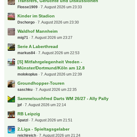
sebacruz
8. August 2026 um 00:03
alles rund ums gesindel, egal ob analjo, blatter,
elefanti oder grindel
Phil93257
7. August 2026 um 23:46
Transfers, Gerüchte und Diskussionen
Flosse1909
7. August 2026 um 23:33
Kinder im Stadion
Dschorgo
7. August 2026 um 23:30
Waldhof Mannheim
mig71
7. August 2026 um 23:27
Serie A Laberthread
markus84
7. August 2026 um 22:53
[S] Mitfahrgelegenheit Vreden -
Münster/Dortmund/Köln am 12.8
molokoplus
7. August 2026 um 22:39
Groundhopper-Touren
saschku
7. August 2026 um 22:35
Sammelsuchfred Darts WM 26/27 - Ally Pally
jpf
7. August 2026 um 22:14