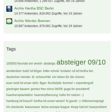
16.861 Antworten, 1.615.647 Zugriffe, Vor 19 Jahren
Archiv VfB Stuttgart
18.258 Antworten, 1.324.893 Zugriffe, Vor 19 Jahren
Archiv FC Schalke 04
14.686 Antworten, 1.299.507 Zugriffe, Vor 19 Jahren
Archiv Hertha BSC Berlin
14.377 Antworten, 828.062 Zugriffe, Vor 19 Jahren
Archiv Werder Bremen
10.987 Antworten, 879.681 Zugriffe, Vor 19 Jahren
Tags
absteiger 09/10
100000 freunde ein verein
absteiga
amsterdam
batzi ist 60ger
bitter schoki
brutalst
cd ist hertha fan
deutscher meister
dr. schwuchtel
ein leben für die choreo
euer neid ist unser stolz
figgn
fischköpfe
fummel = expertengott