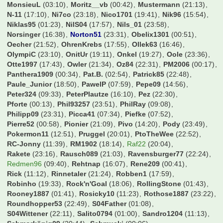
Mattgere
(20:06)
Maumau1987
(23:42)
MaxSVW
(00:17)
MaxWilsh
(15:00)
Mehlo
(23:21)
Mehmet Scholl
(00:11)
Mel76
(23:05)
MemoKS
(23:16)
Micha-W
(20:44)
Micha1978
(12:51)
Michi91
(10:03)
Mingaisrot
(14:41)
Mo1909
(19:02)
Moerinho
(00:42)
Mokelele
(14:11)
MonsieuL
(03:10)
Moritz__vb
(00:42)
Mustermann
(21:13)
N-11
(17:10)
Ni7co
(23:18)
Nico1701
(19:41)
Nik96
(15:54)
Niklas95
(01:23)
NilS04
(17:57)
Nils_01
(23:58)
Norsinger
(16:38)
Norton51
(23:31)
Obelix1301
(00:51)
Oecher
(21:52)
OhrenKrebs
(17:55)
Ollek63
(16:46)
OlympiC
(23:10)
OnitUr
(19:11)
Onkel
(19:27)
Oole
(23:36)
Otte1997
(17:43)
Owler
(21:34)
Oz84
(22:31)
PM2006
(00:17)
Panthera1909
(00:34)
Pat.B.
(02:54)
Patrick85
(22:48)
Paule_Junior
(18:50)
PawelP
(07:59)
Pepe09
(14:56)
Peter324
(09:33)
PeterPlautze
(16:10)
Pez
(22:30)
Pforte
(00:13)
Phil93257
(23:51)
PhilRay
(09:08)
Philipp09
(23:31)
Picca41
(07:34)
Piefke
(07:52)
Pierre52
(00:58)
Pionier
(21:09)
Pivo
(14:20)
Pody
(23:49)
Pokermon11
(12:51)
Pruggel
(20:01)
PtoTheWee
(22:52)
RC-Jonny
(11:39)
RM1902
(18:14)
Raf22
(20:04)
Rakete
(23:16)
Rausch089
(21:03)
Ravensburger77
(22:24)
Redmen96
(09:40)
Rehtnap
(16:07)
Rene209
(00:41)