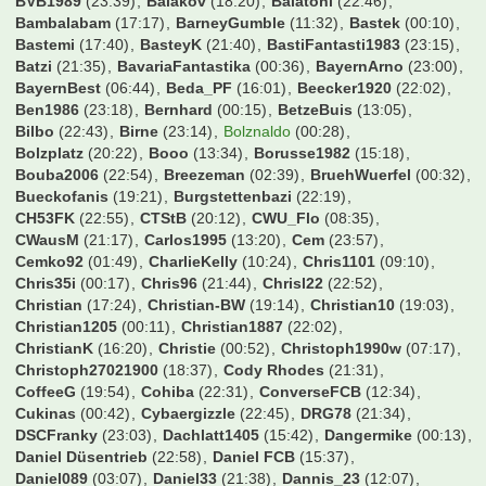
Aldikolonne
(15:24)
Almanach
(21:05)
Alstadener
(21:59)
Andi5421
(23:06)
Andiano86
(21:42)
Andiii
(21:48)
AndyKrB
(22:09)
Ani Banichkata
(22:26)
Arbeitneymar
(21:15)
Aschi
(21:42)
Augsburger
(23:28)
Australier76
(22:06)
B-Rabbit
(00:23)
BS79
(22:10)
BVB1989
(23:39)
Balakov
(18:20)
Balatoni
(22:46)
Bambalabam
(17:17)
BarneyGumble
(11:32)
Bastek
(00:10)
Bastemi
(17:40)
BasteyK
(21:40)
BastiFantasti1983
(23:15)
Batzi
(21:35)
BavariaFantastika
(00:36)
BayernArno
(23:00)
BayernBest
(06:44)
Beda_PF
(16:01)
Beecker1920
(22:02)
Ben1986
(23:18)
Bernhard
(00:15)
BetzeBuis
(13:05)
Bilbo
(22:43)
Birne
(23:14)
Bolznaldo
(00:28)
Bolzplatz
(20:22)
Booo
(13:34)
Borusse1982
(15:18)
Bouba2006
(22:54)
Breezeman
(02:39)
BruehWuerfel
(00:32)
Bueckofanis
(19:21)
Burgstettenbazi
(22:19)
CH53FK
(22:55)
CTStB
(20:12)
CWU_Flo
(08:35)
CWausM
(21:17)
Carlos1995
(13:20)
Cem
(23:57)
Cemko92
(01:49)
CharlieKelly
(10:24)
Chris1101
(09:10)
Chris35i
(00:17)
Chris96
(21:44)
Chrisl22
(22:52)
Christian
(17:24)
Christian-BW
(19:14)
Christian10
(19:03)
Christian1205
(00:11)
Christian1887
(22:02)
ChristianK
(16:20)
Christie
(00:52)
Christoph1990w
(07:17)
Christoph27021900
(18:37)
Cody Rhodes
(21:31)