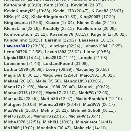
Johnny Kuster
(21:07)
JohnnyEuro
(23:06)
Jonas99
(12:27)
JonasKamper
(13:43)
Jonas_98
(21:53)
Jotze
(15:50)
Jugger87
(03:09)
Jules Rimet
(15:44)
Just_FCBCGN
(19:37)
K.B.89
(10:28)
KaWi74
(00:20)
Kago
(23:28)
Kapllani99
(21:51)
Karel
(17:53)
Kartenfahnder
(23:09)
Kartograph
(03:10)
Kern
(19:03)
Kevin94
(21:37)
KevinKuranyi22
(10:33)
Kevin_173
(20:47)
KiGoe83
(23:07)
KiKo
(01:48)
KickerKingdom
(01:53)
King20087
(17:29)
Kingsmania
(12:56)
Klaxon
(17:04)
Kleine Zicke
(22:13)
KleineLilie
(22:18)
Knaddly
(23:13)
Koellefornia
(00:08)
Konfrontation
(23:12)
Kosseher76
(00:19)
Kugelblitz
(00:02)
Kundelinho
(20:23)
Larsinio
(22:02)
Lassesen
(10:13)
Lawless3012
(23:38)
Leipziger
(02:24)
Lemmo1984
(15:25)
Lenni00726
(12:58)
Lexus1893
(23:02)
Linho
(09:56)
Lipsia1893
(14:44)
Lisa2513
(11:21)
Longlo
(21:03)
Lopesinho
(21:43)
LostandFound
(01:08)
Lothar-1990
(00:08)
Lowry
(08:29)
Macauley
(23:55)
Magic Dirk
(00:11)
Magolwes
(22:48)
Majo1991
(00:02)
Makaai
(20:16)
Malle
(09:56)
Mango1893
(03:06)
Manu17
(21:08)
Manu_1989
(20:46)
Manuel_
(09:32)
Marcus2116
(12:02)
Mario17
(21:10)
MarkFC
(22:06)
MarkusG.
(23:45)
Martin85
(12:07)
MasterFrankfurt
(12:10)