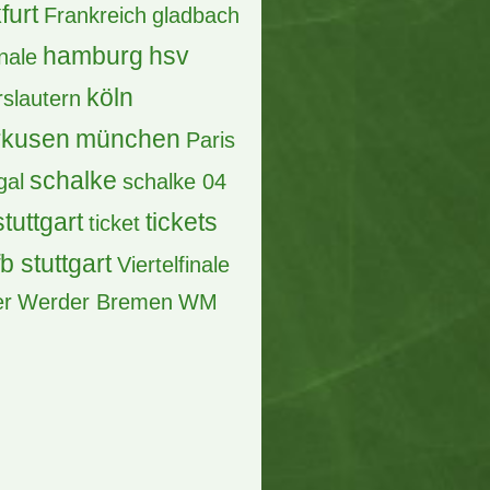
bvb
bundesliga
en
Borussia Dortmund
pions league
tschland
DFB
dortmund
Pokal
effzeh
acht
acht frankfurt
EM
fcb
and
EURO 2016
ayern
ayern münchen
Fck
finale
furt
Frankreich
gladbach