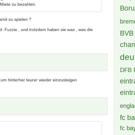
5 A
Miete zu bezahlen.
HS
Ta
amit zu spielen ?
1 A
- Fuzzie , und trotzdem haben sie was , was die
Gr
25 
(B
30
2 A
La
87 
 um hinterher teurer wieder einzusteigen
Tags
achte
bay
Boru