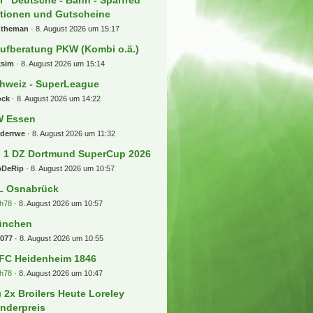
r Biete und Suche "Deutsche -
hn - Sparfred" Aktionen und
tscheine
lina10
8. August 2026 um 16:22
 Liga 26/27
ollo
8. August 2026 um 16:16
V Duisburg
ren
8. August 2026 um 16:07
2x College Football Dublin Tcu -
rth Carolina
rder06
8. August 2026 um 15:58
Liga - Spieltagsgelaber
l93257
8. August 2026 um 15:52
ansfers, Gerüchte und
skussionen
osse1909
8. August 2026 um 15:32
r "Deutsche - Bahn - Sparfred"
tionen und Gutscheine
ntheman
8. August 2026 um 15:17