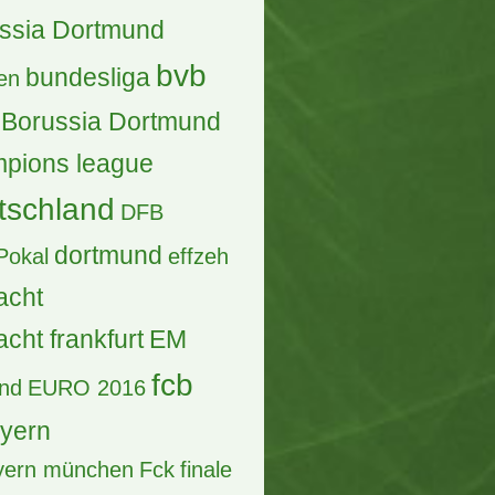
ntworten, 91 Zugriffe, Vor 21 Stunden
V vs FC Köln Auswärtskarten
uschen
ntwort, 249 Zugriffe, Vor einem Tag
üße aus dem Pott
Antworten, 620 Zugriffe, Vor 3 Tagen
) 2 x Finale Herren Hockey WM
.8.2026
ntworten, 91 Zugriffe, Vor 20 Stunden
ber - Luxemburg Cup 2027
Antworten, 3.060 Zugriffe, Vor einer Woche
lfinale
allianz arena
ern
berlin
biete
ssia Dortmund