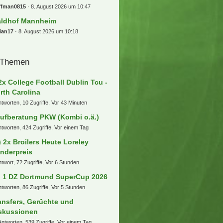
ufberatung PKW (Kombi o.ä.)
ksim
8. August 2026 um 15:14
hweiz - SuperLeague
ock
8. August 2026 um 14:22
 Essen
rderrwe
8. August 2026 um 11:32
] 1 DZ Dortmund SuperCup 2026
pDeRip
8. August 2026 um 10:57
L Osnabrück
h78
8. August 2026 um 10:57
ünchen
b077
8. August 2026 um 10:55
 FC Heidenheim 1846
h78
8. August 2026 um 10:47
) 2x Broilers Heute Loreley
nderpreis
ffman0815
8. August 2026 um 10:47
ldhof Mannheim