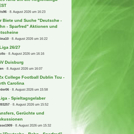
 Beiträge
in grosser ist von uns
gangen und keiner hat es
merkt" XYZ
ksim
8. August 2026 um 16:41
terreich - T-Mobile Bundesliga
org1911
8. August 2026 um 16:37
les rund um die Regionalliga
ORD-OST
Wi74
8. August 2026 um 16:25
les rund um die Regionalliga
EST
is96
8. August 2026 um 16:23