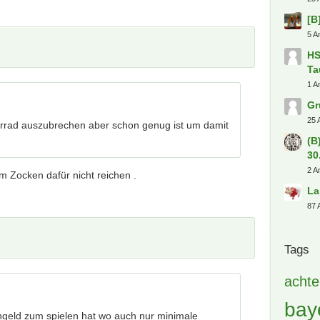
fab
Heiße
B 
No
0 A
rrad auszubrechen aber schon genug ist um damit
Ka
9 A
(B
m Zocken dafür nicht reichen .
So
1 A
[S
0 A
Tr
Di
25 
[B
ngeld zum spielen hat wo auch nur minimale