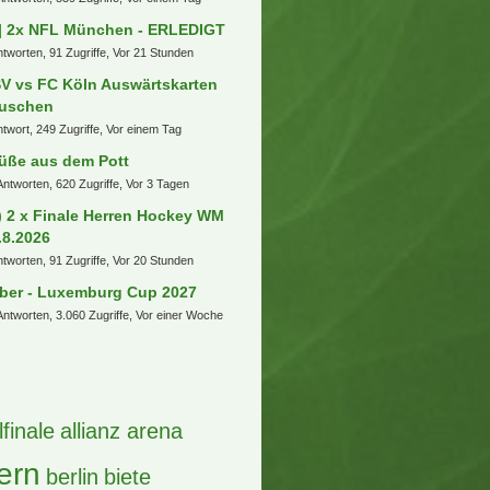
ian17
8. August 2026 um 10:18
 Themen
2x College Football Dublin Tcu -
rth Carolina
ntworten, 10 Zugriffe, Vor 43 Minuten
ufberatung PKW (Kombi o.ä.)
ntworten, 424 Zugriffe, Vor einem Tag
) 2x Broilers Heute Loreley
nderpreis
ntwort, 72 Zugriffe, Vor 6 Stunden
] 1 DZ Dortmund SuperCup 2026
ntworten, 86 Zugriffe, Vor 5 Stunden
ansfers, Gerüchte und
skussionen
Antworten, 539 Zugriffe, Vor einem Tag
] 2x NFL München - ERLEDIGT