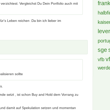
verzichtest. Vergleichst Du Dein Portfolio auch mit
brem
BVB 
ür's Leben reichen .Da bin ich lieber im
cham
deu
DFB 
eintr
eintr
isieren sollte
engl
fc b
ls.
fc b
nde setzt , ist schon Buy and Hold dem Vorrang zu
frank
 und damit auf Spekulation setzen und momentan