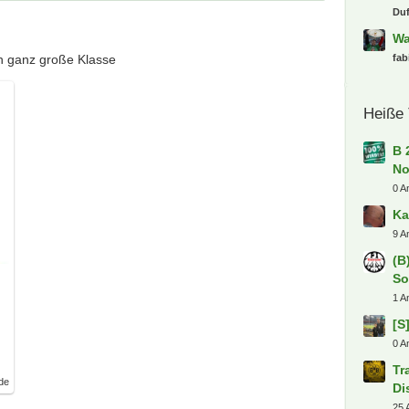
Ka
pe
ch ganz große Klasse
Sc
sp
RW
nu
[S
Fli
Vf
Dot
M
ro
1.
Dot
(B
So
Du
de
Wa