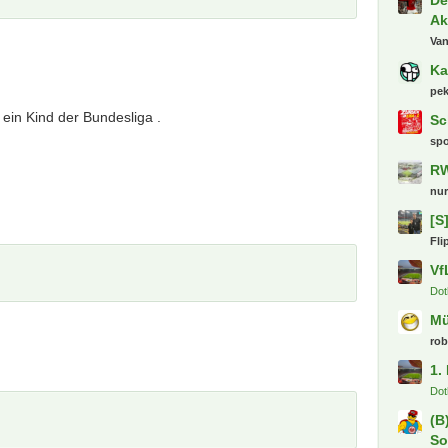
De
Ba
Gu
joe
3.
 ein Kind der Bundesliga .
sm
MS
elt
B 
No
we
2.
Phi
Tr
Di
Fl
De
Ak
Va