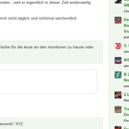
ten , weil er eigentlich in dieser Zeit anderweitig
mmt nicht täglich und nichtmal wöchentlich
Letzte
n farbe für die leute an den monitoren zu hause oder
"e
ge
ge
pe
Ös
Ge
Al
N
Ka
Al
W
 gemerkt" XYZ
Chr