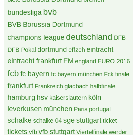
bvb
bundesliga
BVB Borussia Dortmund
deutschland
champions league
DFB
dortmund
eintracht
DFB Pokal
effzeh
eintracht frankfurt
EM
england
EURO 2016
fcb
fc bayern
fc bayern münchen
Fck
finale
frankfurt
Frankreich
gladbach
halbfinale
hamburg
hsv
köln
kaiserslautern
leverkusen
münchen
Paris
portugal
schalke
sge
stuttgart
schalke 04
ticket
tickets
vfb stuttgart
vfb
Viertelfinale
werder