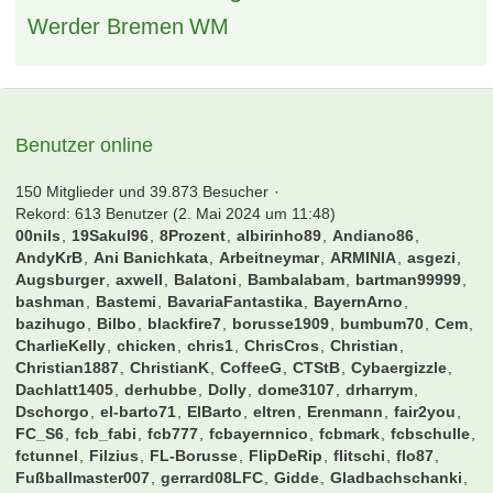
Werder Bremen
WM
Benutzer online
150 Mitglieder und 39.873 Besucher
Rekord: 613 Benutzer (
2. Mai 2024 um 11:48
)
00nils
19Sakul96
8Prozent
albirinho89
Andiano86
AndyKrB
Ani Banichkata
Arbeitneymar
ARMINIA
asgezi
Augsburger
axwell
Balatoni
Bambalabam
bartman99999
bashman
Bastemi
BavariaFantastika
BayernArno
bazihugo
Bilbo
blackfire7
borusse1909
bumbum70
Cem
CharlieKelly
chicken
chris1
ChrisCros
Christian
Christian1887
ChristianK
CoffeeG
CTStB
Cybaergizzle
Dachlatt1405
derhubbe
Dolly
dome3107
drharrym
Dschorgo
el-barto71
ElBarto
eltren
Erenmann
fair2you
FC_S6
fcb_fabi
fcb777
fcbayernnico
fcbmark
fcbschulle
fctunnel
Filzius
FL-Borusse
FlipDeRip
flitschi
flo87
Fußballmaster007
gerrard08LFC
Gidde
Gladbachschanki