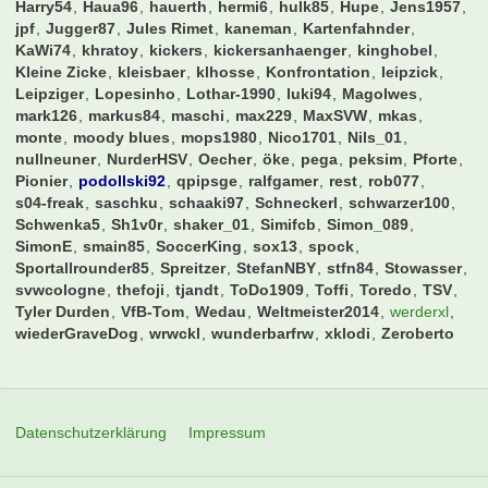
Harry54
Haua96
hauerth
hermi6
hulk85
Hupe
Jens1957
jpf
Jugger87
Jules Rimet
kaneman
Kartenfahnder
KaWi74
khratoy
kickers
kickersanhaenger
kinghobel
Kleine Zicke
kleisbaer
klhosse
Konfrontation
leipzick
Leipziger
Lopesinho
Lothar-1990
luki94
Magolwes
mark126
markus84
maschi
max229
MaxSVW
mkas
monte
moody blues
mops1980
Nico1701
Nils_01
nullneuner
NurderHSV
Oecher
öke
pega
peksim
Pforte
Pionier
podollski92
qpipsge
ralfgamer
rest
rob077
s04-freak
saschku
schaaki97
Schneckerl
schwarzer100
Schwenka5
Sh1v0r
shaker_01
Simifcb
Simon_089
SimonE
smain85
SoccerKing
sox13
spock
Sportallrounder85
Spreitzer
StefanNBY
stfn84
Stowasser
svwcologne
thefoji
tjandt
ToDo1909
Toffi
Toredo
TSV
Tyler Durden
VfB-Tom
Wedau
Weltmeister2014
werderxl
wiederGraveDog
wrwckl
wunderbarfrw
xklodi
Zeroberto
Datenschutzerklärung
Impressum