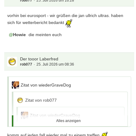
rob077
25. Juli 2026 um 16:28
vorhin bei eurosport - wir grüßen die jan ullrich ultras. haben
sich für wetterbericht bedankt
Howie
die meinten euch
Der tooor Laberfred
rob077
25. Juli 2026 um 08:36
Zitat von wiederGraveDog
Zitat von rob077
Zitat von wiederGraveDog
Alles anzeigen
Zitat von Mustermann
komm auf jeden fall wieder mal zu einem treffen