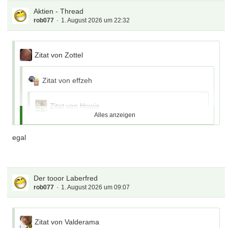
Aktien - Thread
rob077
1. August 2026 um 22:32
Zitat von Zottel
Zitat von effzeh
Zitat von Howie
Alles anzeigen
Zitat von Jules Rimet
egal
Zitat von stfn84
so wie ich mich ärgerte als ich Siemens
Der tooor Laberfred
Energy bei 60 verkaufte (10 Einstieg) und
rob077
1. August 2026 um 09:07
nun sehe wo sie stehen…
Ich bei 29 gekauft und bei 13 verkauft ,
Zitat von Valderama