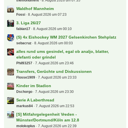
themonument
8. August 2026 um 07:35
Waldhof Mannheim
Fossi
8. August 2026 um 07:23
3. Liga 26/27
fabian17
8. August 2026 um 00:10
(S) 4x Eishockey WM 2027 Gelsenkirchen Stehplatz
sebacruz
8. August 2026 um 00:03
alles rund ums gesindel, egal ob analjo, blatter,
elefanti oder grindel
Phil93257
7. August 2026 um 23:46
Transfers, Gerüchte und Diskussionen
Flosse1909
7. August 2026 um 23:33
Kinder im Stadion
Dschorgo
7. August 2026 um 23:30
Serie A Laberthread
markus84
7. August 2026 um 22:53
[S] Mitfahrgelegenheit Vreden -
Münster/Dortmund/Köln am 12.8
molokoplus
7. August 2026 um 22:39