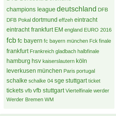
deutschland
champions league
DFB
dortmund
eintracht
DFB Pokal
effzeh
eintracht frankfurt
EM
england
EURO 2016
fcb
fc bayern
fc bayern münchen
Fck
finale
frankfurt
Frankreich
gladbach
halbfinale
hamburg
hsv
köln
kaiserslautern
leverkusen
münchen
Paris
portugal
schalke
sge
stuttgart
schalke 04
ticket
tickets
vfb stuttgart
vfb
Viertelfinale
werder
Werder Bremen
WM