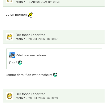
rob077
1. August 2026 um 08:38
schnelle Geld will, sondern gut überlegt breit gestreut und
renomierte Aktien langfristig handelt.
guten morgen
Der tooor Laberfred
rob077
28. Juli 2026 um 10:57
Zitat von macadona
Rob?
kommt darauf an wer erscheint
Der tooor Laberfred
rob077
28. Juli 2026 um 10:23