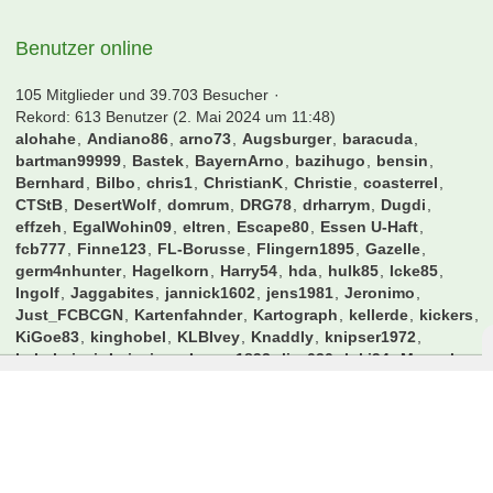
Benutzer online
105 Mitglieder und 39.703 Besucher
Rekord: 613 Benutzer (
2. Mai 2024 um 11:48
)
alohahe
Andiano86
arno73
Augsburger
baracuda
bartman99999
Bastek
BayernArno
bazihugo
bensin
Bernhard
Bilbo
chris1
ChristianK
Christie
coasterrel
CTStB
DesertWolf
domrum
DRG78
drharrym
Dugdi
effzeh
EgalWohin09
eltren
Escape80
Essen U-Haft
fcb777
Finne123
FL-Borusse
Flingern1895
Gazelle
germ4nhunter
Hagelkorn
Harry54
hda
hulk85
Icke85
Ingolf
Jaggabites
jannick1602
jens1981
Jeronimo
Just_FCBCGN
Kartenfahnder
Kartograph
kellerde
kickers
KiGoe83
kinghobel
KLBIvey
Knaddly
knipser1972
kubaheinzi
Leipziger
Lexus1893
liza030
luki94
Macauley
Mango1893
Manu17
manuel87
mark126
MarkusG.
maschi
MaxSVW
Mehlo
MemoKS
monte
mrmicman2000
nullneuner
peksim
Phil93257
podollski92
qpipsge
Rakete
Robben1
s04-freak
Schockse
schuettepott
schwarzer100
Slap0r
SoccerKing
sox13
Speedy
spock
Sprudelhuhn
Stef_an
sugar
T_1904
Talant
Taro93