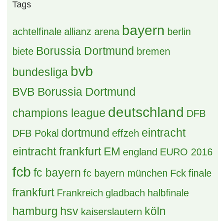
Tags
bayern
achtelfinale
allianz arena
berlin
Borussia Dortmund
biete
bremen
bvb
bundesliga
BVB Borussia Dortmund
deutschland
champions league
DFB
dortmund
eintracht
DFB Pokal
effzeh
eintracht frankfurt
EM
england
EURO 2016
fcb
fc bayern
fc bayern münchen
Fck
finale
frankfurt
Frankreich
gladbach
halbfinale
hamburg
hsv
köln
kaiserslautern