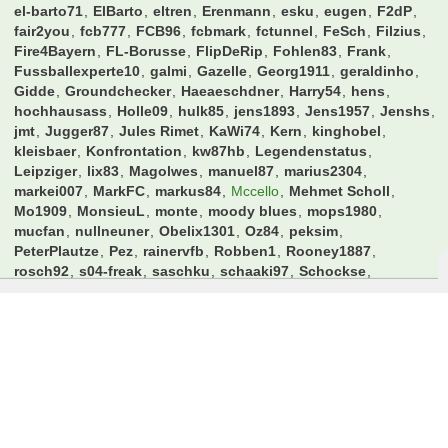
el-barto71
ElBarto
eltren
Erenmann
esku
eugen
F2dP
fair2you
fcb777
FCB96
fcbmark
fctunnel
FeSch
Filzius
Fire4Bayern
FL-Borusse
FlipDeRip
Fohlen83
Frank
Fussballexperte10
galmi
Gazelle
Georg1911
geraldinho
Gidde
Groundchecker
Haeaeschdner
Harry54
hens
hochhausass
Holle09
hulk85
jens1893
Jens1957
Jenshs
jmt
Jugger87
Jules Rimet
KaWi74
Kern
kinghobel
kleisbaer
Konfrontation
kw87hb
Legendenstatus
Leipziger
lix83
Magolwes
manuel87
marius2304
markei007
MarkFC
markus84
Mccello
Mehmet Scholl
Mo1909
MonsieuL
monte
moody blues
mops1980
mucfan
nullneuner
Obelix1301
Oz84
peksim
PeterPlautze
Pez
rainervfb
Robben1
Rooney1887
rosch92
s04-freak
saschku
schaaki97
Schockse
schuettepott
Schwabo
schwarzer100
scorerking
Sh1v0r
shaker_01
SoccerFreak
Spatzl
spock
Stef_an
stfn84
StgtHofbraeu
Takko
Terrortroll
thefoji
thomas72
Tim586
tjandt
Toffi
Tom25
Travelinho
UdoKannJudo
Valderama
Vantheman
willi95
Wombel31
Wretched
xklodi
zerobby