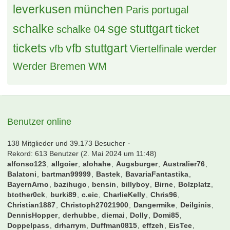
leverkusen
münchen
Paris
portugal
schalke
sge
stuttgart
schalke 04
ticket
tickets
vfb stuttgart
vfb
Viertelfinale
werder
Werder Bremen
WM
Benutzer online
138 Mitglieder und 39.173 Besucher
Rekord: 613 Benutzer (
2. Mai 2024 um 11:48
)
alfonso123
allgoier
alohahe
Augsburger
Australier76
Balatoni
bartman99999
Bastek
BavariaFantastika
BayernArno
bazihugo
bensin
billyboy
Birne
Bolzplatz
btother0ck
burki89
c.eic
CharlieKelly
Chris96
Christian1887
Christoph27021900
Dangermike
Deilginis
DennisHopper
derhubbe
diemai
Dolly
Domi85
Doppelpass
drharrym
Duffman0815
effzeh
EisTee