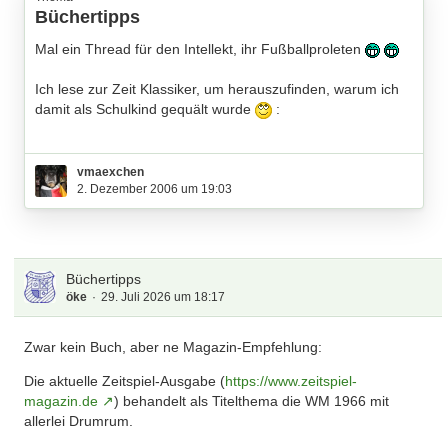
Büchertipps
Mal ein Thread für den Intellekt, ihr Fußballproleten
Ich lese zur Zeit Klassiker, um herauszufinden, warum ich
damit als Schulkind gequält wurde
:
1.) Robinson Crusoe
Ein unsagbarer Dreck. Wie so ein mies
vmaexchen
zusammgestümpertes Geschreibsel Weltliteratur werden
2. Dezember 2006 um 19:03
konnte ist mir ein Rätsel
2.) Der Schimmelreiter
Toll geschrieben. Sehr interessant.
Büchertipps
öke
29. Juli 2026 um 18:17
Zwar kein Buch, aber ne Magazin-Empfehlung:
Die aktuelle Zeitspiel-Ausgabe (
https://www.zeitspiel-
magazin.de
) behandelt als Titelthema die WM 1966 mit
allerlei Drumrum.