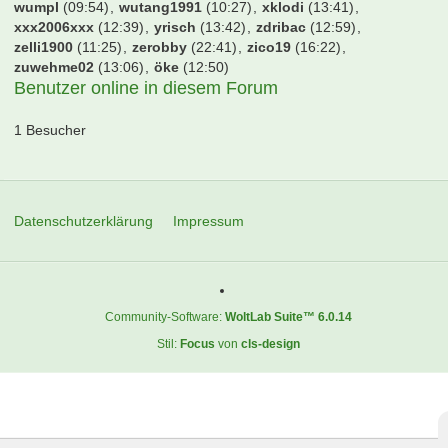
snapclick
(16:34)
soho13
(12:21)
sox13
(13:10)
spinne
(13:44)
spm
(10:41)
spock
(13:12)
sportsfreund
(19:56)
star150
(11:33)
statler
(20:05)
stefanderrick
(13:26)
steiger7
(13:39)
steki
(12:20)
stfn84
(13:44)
sugar
(08:59)
superboy_xx
(13:23)
svede09
(22:27)
svwcologne
(11:56)
taufbrief
(12:49)
tefano
(06:03)
tgif6666
(05:16)
the-ghost
(11:10)
theflex
(08:35)
thefoji
(12:55)
themonument
(09:38)
thomas72
(13:26)
tjandt
(13:34)
tnm96
(13:42)
tobig1900
(09:23)
tobitobi82
(13:44)
tobz
(13:13)
tommi261
(12:04)
tooorjaeger10
(11:41)
u204
(12:58)
uwe1909
(10:53)
vds nievenheim
(10:47)
viktoria1948
(23:07)
volkspark
(11:24)
vomDeister
(20:19)
waltersson83
(08:48)
watts83
(13:42)
wedeler
(11:28)
werder06
(20:37)
werderbremen
(13:31)
werderxl
(02:50)
whimper96
(21:51)
whirlie78
(21:04)
wiederGraveDog
(00:59)
wilkhamao
(13:42)
willi95
(10:16)
winatwo1
(23:32)
windowsxp
(12:35)
wolfenstein
(02:51)
wrwckl
(12:45)
wumpl
(09:54)
wutang1991
(10:27)
xklodi
(13:41)
xxx2006xxx
(12:39)
yrisch
(13:42)
zdribac
(12:59)
zelli1900
(11:25)
zerobby
(22:41)
zico19
(16:22)
zuwehme02
(13:06)
öke
(12:50)