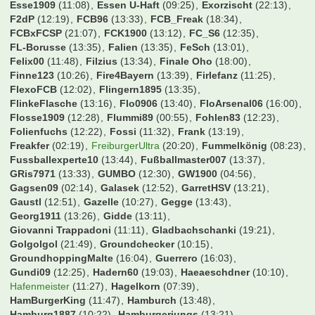
Christoph1990w
(07:17)
Christoph27021900
(07:31)
Cody Rhodes
(11:13)
CoffeeG
(16:21)
Cohiba
(13:33)
ConverseFCB
(12:34)
Cukinas
(13:23)
Cybaergizzle
(12:55)
DRG78
(13:44)
DSCFranky
(12:59)
Dachlatt1405
(17:12)
Dangermike
(13:37)
Daniel Düsentrieb
(12:33)
Daniel089
(03:54)
Dannis_23
(12:07)
Danny1895
(12:38)
Deilginis
(13:38)
Denis
(02:57)
DennisHopper
(13:04)
Der S1904
(19:45)
DerGast
(12:39)
DesertWolf
(08:22)
DieterEilts
(08:20)
Dolly
(13:44)
Domi85
(13:21)
Domi89
(23:38)
Domidomdom
(11:10)
DonChori
(22:21)
DonVitoCorleone
(09:44)
Don_Pao
(13:40)
Doppelpass
(10:58)
Dorfrocker
(21:37)
Doth78
(07:23)
DrKnut
(09:38)
Dravil
(11:27)
Dropicz
(11:09)
Dschorgo
(23:38)
Duet01
(10:13)
Duffman0815
(13:44)
Dugdi
(11:50)
EP-GH
(09:26)
ESVAUWE
(11:41)
EgalWohin09
(13:32)
Eggi91
(10:53)
Eik01
(21:14)
EisTee
(13:36)
Ekken
(23:01)
ElBarto
(13:44)
ElbePower
(12:11)
Erenmann
(13:23)
Escape80
(10:36)
Esse1909
(11:08)
Essen U-Haft
(09:25)
Exorzischt
(22:13)
F2dP
(12:19)
FCB96
(13:33)
FCB_Freak
(18:34)
FCBxFCSP
(21:07)
FCK1900
(13:12)
FC_S6
(12:35)
FL-Borusse
(13:35)
Falien
(13:35)
FeSch
(13:01)