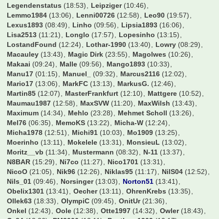
Henning
(11:15)
HerrZog17
(22:56)
Holle09
(13:05)
Howie
(12:00)
Hupe
(13:19)
Icey245
(09:49)
Icke85
(13:13)
Ingolf
(11:57)
International
(17:40)
Isi40
(13:21)
J_0n1
(17:53)
Jaggabites
(13:35)
Janer
(11:26)
Janl
(11:29)
Jens1957
(12:22)
Jenshs
(09:51)
Jenson
(20:58)
Jeronimo
(13:06)
JoeMcJoe
(13:29)
Johnny Kuster
(10:39)
JohnnyEuro
(13:19)
Jonas99
(12:27)
JonasKamper
(13:43)
Jonas_98
(13:02)
Jotze
(12:01)
Jugger87
(13:43)
Jules Rimet
(12:32)
Just_FCBCGN
(13:36)
K.B.89
(10:28)
KaWi74
(12:36)
Kago
(18:16)
Kapllani99
(09:26)
Karel
(11:25)
Kartenfahnder
(09:50)
Kartograph
(13:35)
Kern
(13:24)
Kevin94
(21:03)
KevinKuranyi22
(10:33)
Kevin_173
(12:34)
KiGoe83
(13:41)
KiKo
(09:26)
KickerKingdom
(13:44)
Kimmich32
(23:36)
King20087
(11:43)
Kingsmania
(12:56)
Klaxon
(12:50)
Kleine Zicke
(13:22)
KleineLilie
(13:21)
Knaddly
(06:52)
Koellefornia
(10:15)
Konfrontation
(12:18)
Kosseher76
(12:37)
Kugelblitz
(12:46)
Kundelinho
(12:32)
Larsinio
(13:38)
Lassesen
(10:13)
Lawless3012
(13:08)
Legendenstatus
(18:53)
Leipziger
(10:46)
Lemmo1984
(13:06)
Lenni00726
(12:58)
Leo90
(19:57)
Lexus1893
(08:49)
Linho
(09:56)
Lipsia1893
(16:06)
Lisa2513
(11:21)
Longlo
(17:57)
Lopesinho
(13:15)