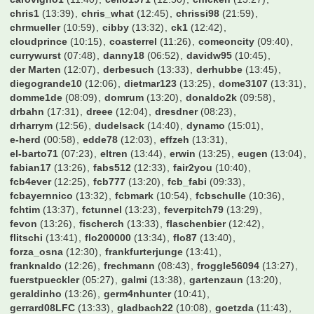
Wombel31
(13:23)
Wretched
(13:41)
XYZ999
(10:39)
Zeimen
(21:41)
Zeroberto
(12:52)
Zeuge_Yeboahs
(13:11)
Zirni
(21:13)
Zitronen
(12:47)
Zoexdzn
(13:40)
Zottel
(16:53)
Zuckerhut
(12:41)
achimkal
(14:52)
albirinho89
(13:11)
alexo
(22:42)
alfonso123
(11:26)
allgoier
(13:42)
alohahe
(12:08)
amoroso1001
(23:39)
aronymus
(12:50)
asgezi
(12:40)
axl225
(07:53)
axwell
(11:55)
bahrlotelli93
(12:41)
bamberger11
(13:19)
baracuda
(12:58)
bartman99999
(12:46)
bashman
(07:49)
bayern süden
(07:25)
bayern2001
(13:32)
bazi_1900
(23:12)
bazihugo
(13:40)
becks589
(13:41)
ben1893
(13:22)
bensch
(19:59)
bensin
(12:53)
bert
(01:32)
bienemaja
(07:26)
billyboy
(13:28)
blackfire7
(10:14)
blomblom
(10:38)
bluesky5877
(08:46)
bluewave
(10:46)
bodo-rudwaleit
(13:19)
borusse1909
(13:32)
borussengunner
(22:25)
brazzo1985
(10:29)
btother0ck
(11:18)
buddybs
(05:50)
bumbum70
(13:30)
burki89
(13:44)
bvbmg11
(11:53)
c.eic
(21:04)
carovigno1
(11:40)
cello1971
(12:50)
chicken
(13:27)
chris1
(13:39)
chris_what
(12:45)
chrissi98
(21:59)
chrmueller
(10:59)
cibby
(13:32)
ck1
(12:42)
cloudprince
(10:15)
coasterrel
(11:26)
comeoncity
(09:40)