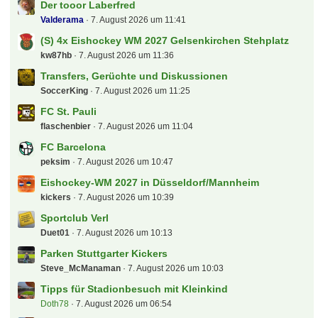
Dolly
7. August 2026 um 13:14
Tour de France, Giro, Vuelta und Profi-Radsport
allgemein
sox13
7. August 2026 um 12:54
Bundesliga - Spieltagsgelaber
sox13
7. August 2026 um 12:44
Sammelsuchfred Darts WM 26/27 - Ally Pally
bahrlotelli93
7. August 2026 um 12:41
[B] 2x Gracie Abrams Amsterdam Steher 07.05.2027
rausmade
7. August 2026 um 12:38
Schweiz - SuperLeague
Konfrontation
7. August 2026 um 11:53
Tickets für die Premier League +++ Fragen und
Antworten Thread !!!
jpf
7. August 2026 um 11:44
Der tooor Laberfred
Valderama
7. August 2026 um 11:41
(S) 4x Eishockey WM 2027 Gelsenkirchen Stehplatz