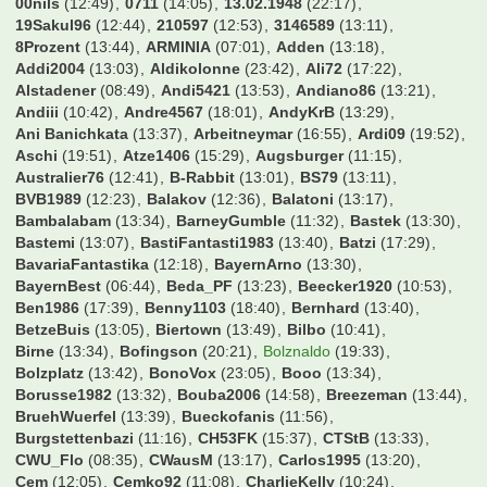
Ohne Karte mit dabei (echt jetzt, Junge!)
6 Antworten, 5.029 Zugriffe, Vor 20 Jahren
Schalke
8 Antworten, 4.838 Zugriffe, Vor 20 Jahren
Jobben im Ticketing-Center
6 Antworten, 4.831 Zugriffe, Vor 20 Jahren
Wie kann ich sonst noch dabei sein??????
3 Antworten, 4.838 Zugriffe, Vor 20 Jahren
Wo seht ihr euch die WM an?
4 Antworten, 3.380 Zugriffe, Vor 20 Jahren
Wer war online?
00nils
(12:49)
0711
(14:05)
13.02.1948
(22:17)
19Sakul96
(12:44)
210597
(12:53)
3146589
(13:11)
8Prozent
(13:44)
ARMINIA
(07:01)
Adden
(13:18)
Addi2004
(13:03)
Aldikolonne
(23:42)
Ali72
(17:22)