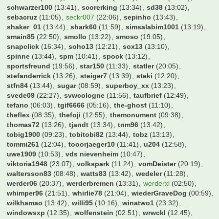
michel
(13:42)
michel66
(11:09)
mig71
(08:37)
mike5476
(13:10)
milano_2001
(12:12)
mkas
(12:21)
mm_aa_ii_kk
(13:35)
mmsteidl
(17:35)
mokkatoni
(12:31)
molokoplus
(13:44)
monte
(13:39)
mops1980
(13:44)
mrmicman2000
(13:05)
mucfan
(11:25)
murmel7
(07:22)
nico5381
(21:48)
niggo6
(13:43)
nili007
(10:02)
nittom
(21:41)
norwegerr
(11:12)
nullneuner
(12:14)
nurderrwe
(13:37)
okocha90
(21:30)
osterbeker
(15:14)
paddy83
(15:37)
patrickcrivitz
(10:56)
pega
(13:29)
peksim
(13:38)
philipp51
(17:39)
podollski92
(13:08)
popo
(12:45)
protom
(16:38)
qpipsge
(13:42)
rainervfb
(18:13)
ralfgamer
(13:43)
rausmade
(13:28)
realmadrid89
(22:08)
redMUC
(11:50)
religius
(09:05)
rest
(13:26)
retes
(14:57)
rich4rd
(09:37)
rob077
(12:13)
robbur
(12:08)
roque
(19:21)
rosch92
(13:41)
roter
(13:00)
rowa
(13:26)
s04-freak
(13:38)
sanja
(18:30)
saschku
(13:19)
schaaki97
(13:17)
schinderhennes
(11:41)
schlottcity
(11:54)
schnichi
(13:43)
schnudi
(11:38)
schraube
(08:06)
schuettepott
(12:21)
schwan
(18:07)
schwarzer100
(13:41)
scorerking
(13:34)
sd38
(13:02)
sebacruz
(11:05)
seckr007
(22:06)
sepinho
(13:43)
shaker_01
(13:44)
shark60
(11:59)
simsalabim1001
(13:19)
smain85
(22:50)
smollo
(13:22)
smoso
(19:05)