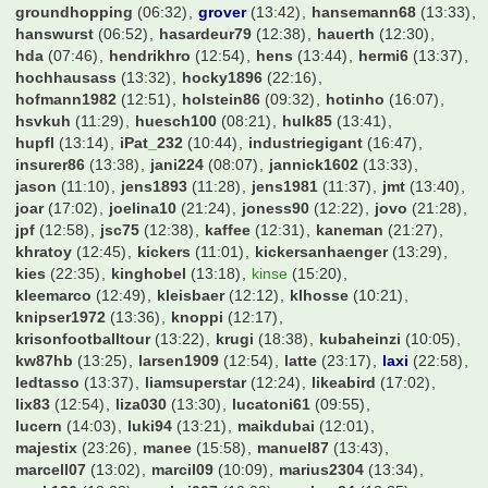
currywurst
(07:48)
danny18
(06:52)
davidw95
(10:45)
der Marten
(12:07)
derbesuch
(13:33)
derhubbe
(13:45)
diegogrande10
(12:06)
dietmar123
(13:25)
dome3107
(13:31)
domme1de
(08:09)
domrum
(13:20)
donaldo2k
(09:58)
drbahn
(17:31)
dreee
(12:04)
dresdner
(08:23)
drharrym
(12:56)
dudelsack
(14:40)
dynamo
(15:01)
e-herd
(00:58)
edde78
(12:03)
effzeh
(13:31)
el-barto71
(07:23)
eltren
(13:44)
erwin
(13:25)
eugen
(13:04)
fabian17
(13:26)
fabs512
(12:33)
fair2you
(10:40)
fcb4ever
(12:25)
fcb777
(13:20)
fcb_fabi
(09:33)
fcbayernnico
(13:32)
fcbmark
(10:54)
fcbschulle
(10:36)
fchtim
(13:37)
fctunnel
(13:23)
feverpitch79
(13:29)
fevon
(13:26)
fischerch
(13:33)
flaschenbier
(12:42)
flitschi
(13:41)
flo200000
(13:34)
flo87
(13:40)
forza_osna
(12:30)
frankfurterjunge
(13:41)
franknaldo
(12:26)
frechmann
(08:43)
froggle56094
(13:27)
fuerstpueckler
(05:27)
galmi
(13:38)
gartenzaun
(13:20)
geraldinho
(13:26)
germ4nhunter
(10:41)
gerrard08LFC
(13:33)
gladbach22
(10:08)
goetzda
(11:43)
groundhopping
(06:32)
grover
(13:42)
hansemann68
(13:33)
hanswurst
(06:52)
hasardeur79
(12:38)
hauerth
(12:30)
hda
(07:46)
hendrikhro
(12:54)
hens
(13:44)
hermi6
(13:37)
hochhausass
(13:32)
hocky1896
(22:16)