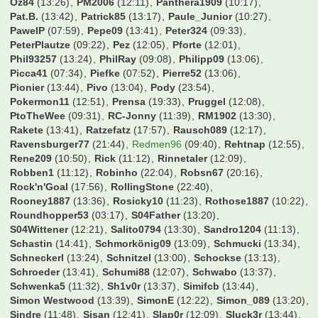
LostandFound
(12:24)
Lothar-1990
(13:40)
Lowry
(08:29)
Macauley
(13:43)
Magic Dirk
(23:55)
Magolwes
(10:26)
Makaai
(09:24)
Malle
(09:56)
Mango1893
(10:33)
Manu17
(01:15)
Manuel_
(09:32)
Marcus2116
(12:02)
Mario17
(13:06)
MarkFC
(13:13)
MarkusG.
(12:46)
Martin85
(12:07)
MasterFrankfurt
(12:10)
Mattgere
(10:52)
Maumau1987
(12:58)
MaxSVW
(11:20)
MaxWilsh
(13:43)
Maximum
(14:34)
Mehlo
(23:28)
Mehmet Scholl
(13:26)
Mel76
(06:35)
MemoKS
(13:22)
Micha-W
(12:24)
Micha1978
(12:51)
Michi91
(10:03)
Mo1909
(13:25)
Moerinho
(13:11)
Mokelele
(13:31)
MonsieuL
(13:02)
Moritz__vb
(11:34)
Mustermann
(08:32)
N-11
(13:37)
N8BAR
(15:29)
Ni7co
(11:27)
Nico1701
(13:31)
NicoO
(21:05)
Nik96
(12:26)
Niklas95
(11:17)
NilS04
(12:52)
Nils_01
(09:46)
Norsinger
(13:03)
Norton51
(13:41)
Obelix1301
(13:41)
Oecher
(13:11)
OhrenKrebs
(13:35)
Ollek63
(18:33)
OlympiC
(09:45)
OnitUr
(21:36)
Onkel
(12:43)
Oole
(12:38)
Otte1997
(14:32)
Owler
(18:43)
Oz84
(13:26)
PM2006
(12:11)
Panthera1909
(10:17)
Pat.B.
(13:42)
Patrick85
(13:17)
Paule_Junior
(10:27)
PawelP
(07:59)
Pepe09
(13:41)
Peter324
(09:33)
PeterPlautze
(09:22)
Pez
(12:05)
Pforte
(12:01)