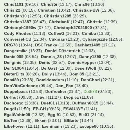
Alstadener
(08:49)
Andi5421
(13:53)
Andiano86
(13:21)
Andiii
(10:42)
Andre4567
(18:01)
AndyKrB
(13:29)
Ani Banichkata
(13:37)
Arbeitneymar
(16:55)
Ardi09
(19:52)
Aschi
(19:51)
Atze1406
(15:29)
Augsburger
(11:15)
Australier76
(12:41)
B-Rabbit
(13:01)
BS79
(13:11)
BVB1989
(12:23)
Balakov
(12:36)
Balatoni
(13:17)
Bambalabam
(13:34)
BarneyGumble
(11:32)
Bastek
(13:30)
Bastemi
(13:07)
BastiFantasti1983
(13:40)
Batzi
(17:29)
BavariaFantastika
(12:18)
BayernArno
(13:30)
BayernBest
(06:44)
Beda_PF
(13:23)
Beecker1920
(10:53)
Ben1986
(17:39)
Benny1103
(18:40)
Bernhard
(13:40)
BetzeBuis
(13:05)
Biertown
(13:49)
Bilbo
(10:41)
Birne
(13:34)
Bofingson
(20:21)
Bolznaldo
(19:33)
Bolzplatz
(13:42)
BonoVox
(23:05)
Booo
(13:34)
Borusse1982
(13:32)
Bouba2006
(14:58)
Breezeman
(13:44)
BruehWuerfel
(13:39)
Bueckofanis
(11:56)
Burgstettenbazi
(11:16)
CH53FK
(15:37)
CTStB
(13:33)
CWU_Flo
(08:35)
CWausM
(13:17)
Carlos1995
(13:20)
Cem
(12:05)
Cemko92
(11:08)
CharlieKelly
(10:24)
Chris1101
(09:10)
Chris35i
(13:17)
Chris96
(13:30)
Chrisl22
(00:15)
Christian
(13:42)
Christian-BW
(12:36)
Christian10
(22:55)
Christian1205
(23:29)
Christian1887
(06:47)
ChristianK
(12:47)
Christie
(12:39)