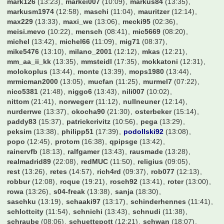
hofmann1982
(12:51)
holstein86
(09:32)
hotinho
(16:07)
hsvkuh
(11:29)
huesch100
(08:21)
hulk85
(13:41)
hupfl
(13:14)
iPat_232
(10:44)
industriegigant
(16:47)
insurer86
(13:38)
jani224
(08:07)
jannick1602
(13:33)
jason
(11:10)
jens1893
(11:28)
jens1981
(11:37)
jmt
(13:40)
joar
(17:02)
joelina10
(21:24)
joness90
(12:22)
jovo
(21:28)
jpf
(12:58)
jsc75
(12:38)
kaffee
(12:31)
kaneman
(21:27)
khratoy
(12:45)
kickers
(11:01)
kickersanhaenger
(13:29)
kies
(22:35)
kinghobel
(13:18)
kinse
(15:20)
kleemarco
(12:49)
kleisbaer
(12:12)
klhosse
(10:21)
knipser1972
(13:36)
knoppi
(12:17)
krisonfootballtour
(13:22)
krugi
(18:38)
kubaheinzi
(10:05)
kw87hb
(13:25)
larsen1909
(12:54)
latte
(23:17)
laxi
(22:58)
ledtasso
(13:37)
liamsuperstar
(12:24)
likeabird
(17:02)
lix83
(12:54)
liza030
(13:30)
lucatoni61
(09:55)
lucern
(14:03)
luki94
(13:21)
maikdubai
(12:01)
majestix
(23:26)
manee
(15:58)
manuel87
(13:43)
marcell07
(13:02)
marcil09
(10:09)
marius2304
(13:34)
mark126
(13:23)
markei007
(10:09)
markus84
(13:35)
markusm1974
(12:58)
maschi
(11:04)
mauritzer
(12:14)
max229
(13:33)
maxi_we
(13:06)
mecki95
(02:36)
meisi.mevo
(10:22)
mensch
(08:41)
mic5669
(08:20)