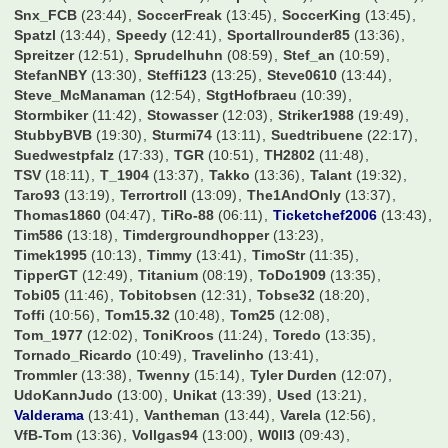
Phil93257
(13:24)
PhilRay
(09:08)
Philipp09
(13:06)
Picca41
(07:34)
Piefke
(07:52)
Pierre52
(13:06)
Pionier
(13:44)
Pivo
(13:04)
Pody
(23:54)
Pokermon11
(12:51)
Prensa
(19:33)
Pruggel
(12:08)
PtoTheWee
(09:31)
RC-Jonny
(11:39)
RM1902
(13:30)
Rakete
(13:41)
Ratzefatz
(17:57)
Rausch089
(12:17)
Ravensburger77
(21:44)
Redmen96
(09:40)
Rehtnap
(12:55)
Rene209
(10:50)
Rick
(11:12)
Rinnetaler
(12:09)
Robben1
(11:12)
Robinho
(22:04)
Robsn67
(20:16)
Rock'n'Goal
(17:56)
RollingStone
(22:40)
Rooney1887
(13:36)
Rosicky10
(11:23)
Rothose1887
(10:22)
Roundhopper53
(03:17)
S04Father
(13:20)
S04Wittener
(12:21)
Salito0794
(13:30)
Sandro1204
(11:13)
Schastin
(14:41)
Schmorkönig09
(13:09)
Schmucki
(13:34)
Schneckerl
(13:24)
Schnitzel
(13:00)
Schockse
(13:13)
Schroeder
(13:41)
Schumi88
(12:07)
Schwabo
(13:37)
Schwenka5
(11:32)
Sh1v0r
(13:37)
Simifcb
(13:44)
Simon Westwood
(13:39)
SimonE
(12:22)
Simon_089
(13:20)
Sindre
(11:48)
Sisan
(12:41)
Slap0r
(12:09)
Sluck3r
(13:44)
Snx_FCB
(23:44)
SoccerFreak
(13:45)
SoccerKing
(13:45)
Spatzl
(13:44)
Speedy
(12:41)
Sportallrounder85
(13:36)
Spreitzer
(12:51)
Sprudelhuhn
(08:59)
Stef_an
(10:59)
StefanNBY
(13:30)
Steffi123
(13:25)
Steve0610
(13:44)