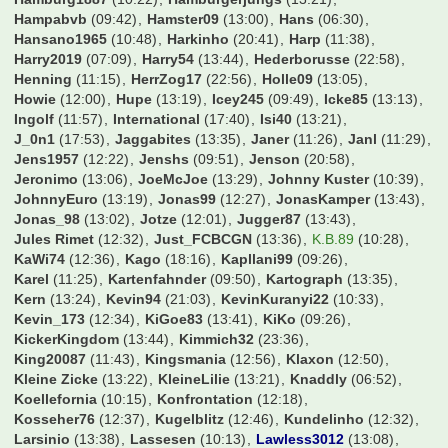
Felix00
(11:48)
Filzius
(13:34)
Finale Oho
(18:00)
Finne123
(10:26)
Fire4Bayern
(13:39)
Firlefanz
(11:25)
FlexoFCB
(12:02)
Flingern1895
(13:35)
FlinkeFlasche
(13:16)
Flo0906
(13:40)
FloArsenal06
(16:00)
Flosse1909
(12:28)
Flummi89
(00:55)
Fohlen83
(12:23)
Folienfuchs
(12:22)
Fossi
(11:32)
Frank
(13:19)
Freakfer
(02:19)
FreiburgerUltra
(20:20)
Fummelkönig
(08:23)
Fussballexperte10
(13:44)
Fußballmaster007
(13:37)
GRis7971
(13:33)
GUMBO
(12:30)
GW1900
(04:56)
Gagsen09
(02:14)
Galasek
(12:52)
GarretHSV
(13:21)
Gaustl
(12:51)
Gazelle
(10:27)
Gegge
(13:43)
Georg1911
(13:26)
Gidde
(13:11)
Giovanni Trappadoni
(11:11)
Gladbachschanki
(19:21)
Golgolgol
(21:49)
Groundchecker
(10:15)
GroundhoppingMalte
(16:04)
Guerrero
(16:03)
Gundi09
(12:25)
Hadern60
(19:03)
Haeaeschdner
(10:10)
Hafenmeister
(11:27)
Hagelkorn
(07:39)
HamBurgerKing
(11:47)
Hamburch
(13:48)
Hamburg1887
(10:22)
Hamburgerjungs
(13:21)
Hampabvb
(09:42)
Hamster09
(13:00)
Hans
(06:30)
Hansano1965
(10:48)
Harkinho
(20:41)
Harp
(11:38)
Harry2019
(07:09)
Harry54
(13:44)
Hederborusse
(22:58)