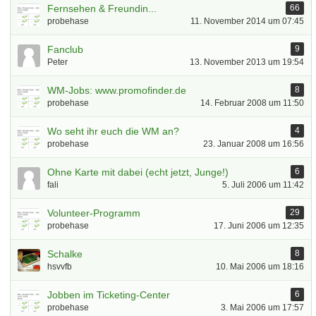
Fernsehen & Freundin...
66
probehase
11. November 2014 um 07:45
Fanclub
9
Peter
13. November 2013 um 19:54
WM-Jobs: www.promofinder.de
8
probehase
14. Februar 2008 um 11:50
Wo seht ihr euch die WM an?
4
probehase
23. Januar 2008 um 16:56
Ohne Karte mit dabei (echt jetzt, Junge!)
6
fali
5. Juli 2006 um 11:42
Volunteer-Programm
29
probehase
17. Juni 2006 um 12:35
Schalke
8
hsvvfb
10. Mai 2006 um 18:16
Jobben im Ticketing-Center
6
probehase
3. Mai 2006 um 17:57