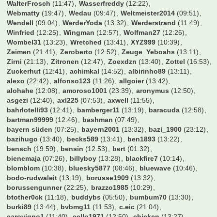
Steve_McManaman
(12:54)
StgtHofbraeu
(10:39)
Stormbiker
(11:42)
Stowasser
(12:03)
Striker1988
(19:49)
StubbyBVB
(19:30)
Sturmi74
(13:11)
Suedtribuene
(22:17)
Suedwestpfalz
(17:33)
TGR
(10:51)
TH2802
(11:48)
TSV
(18:11)
T_1904
(13:37)
Takko
(13:36)
Talant
(19:32)
Taro93
(13:19)
Terrortroll
(13:09)
The1AndOnly
(13:37)
Thomas1860
(04:47)
TiRo-88
(06:11)
Ticketchef2006
(13:43)
Tim586
(13:18)
Timdergroundhopper
(13:23)
Timek1995
(10:13)
Timmy
(13:41)
TimoStr
(11:35)
TipperGT
(12:49)
Titanium
(08:19)
ToDo1909
(13:35)
Tobi05
(11:46)
Tobitobsen
(12:31)
Tobse32
(18:20)
Toffi
(10:56)
Tom15.32
(10:48)
Tom25
(12:08)
Tom_1977
(12:02)
ToniKroos
(11:24)
Toredo
(13:35)
Tornado_Ricardo
(10:49)
Travelinho
(13:41)
Trommler
(13:38)
Twenny
(15:14)
Tyler Durden
(12:07)
UdoKannJudo
(13:00)
Unikat
(13:39)
Used
(13:21)
Valderama
(13:41)
Vantheman
(13:44)
Varela
(12:56)
VfB-Tom
(13:36)
Vollgas94
(13:00)
W0ll3
(09:43)
WalterFrosch
(11:47)
Wasserfreddy
(12:22)
Webmatty
(19:47)
Wedau
(09:47)
Weltmeister2014
(09:51)
Wendell
(09:04)
WerderYoda
(13:32)
Werderstrand
(11:49)
Winfried
(12:25)
Wingman
(12:57)
Wolfman27
(12:26)