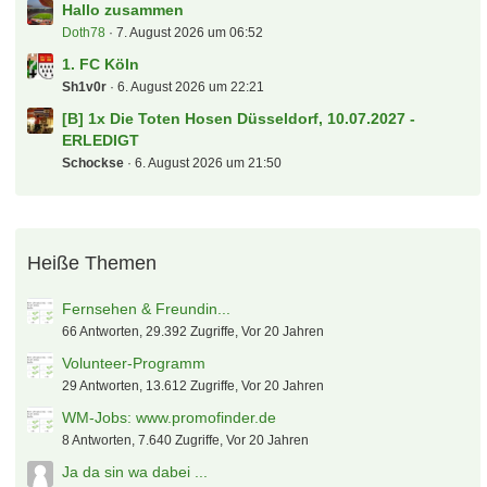
kw87hb
7. August 2026 um 11:36
Transfers, Gerüchte und Diskussionen
SoccerKing
7. August 2026 um 11:25
FC St. Pauli
flaschenbier
7. August 2026 um 11:04
FC Barcelona
peksim
7. August 2026 um 10:47
Eishockey-WM 2027 in Düsseldorf/Mannheim
kickers
7. August 2026 um 10:39
Sportclub Verl
Duet01
7. August 2026 um 10:13
Parken Stuttgarter Kickers
Steve_McManaman
7. August 2026 um 10:03
Tipps für Stadionbesuch mit Kleinkind
Doth78
7. August 2026 um 06:54
Hallo zusammen
Doth78
7. August 2026 um 06:52
1. FC Köln