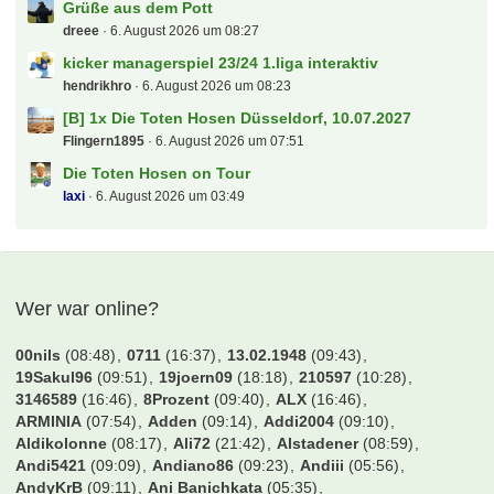
Grüße aus dem Pott
dreee
6. August 2026 um 08:27
kicker managerspiel 23/24 1.liga interaktiv
hendrikhro
6. August 2026 um 08:23
[B] 1x Die Toten Hosen Düsseldorf, 10.07.2027
Flingern1895
6. August 2026 um 07:51
Die Toten Hosen on Tour
laxi
6. August 2026 um 03:49
Wer war online?
00nils
(08:48)
0711
(16:37)
13.02.1948
(09:43)
19Sakul96
(09:51)
19joern09
(18:18)
210597
(10:28)
3146589
(16:46)
8Prozent
(09:40)
ALX
(16:46)
ARMINIA
(07:54)
Adden
(09:14)
Addi2004
(09:10)
Aldikolonne
(08:17)
Ali72
(21:42)
Alstadener
(08:59)
Andi5421
(09:09)
Andiano86
(09:23)
Andiii
(05:56)
AndyKrB
(09:11)
Ani Banichkata
(05:35)