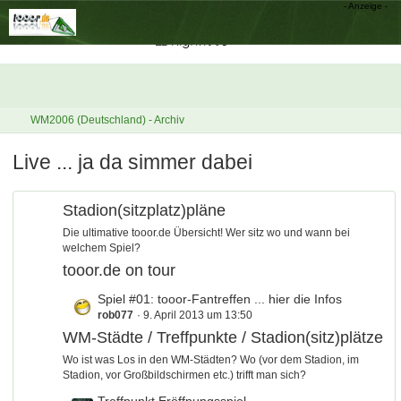
WM2006 (Deutschland) - Archiv
Live ... ja da simmer dabei
Stadion(sitzplatz)pläne
Die ultimative tooor.de Übersicht! Wer sitz wo und wann bei
welchem Spiel?
tooor.de on tour
L
Spiel #01: tooor-Fantreffen ... hier die Infos
rob077
9. April 2013 um 13:50
e
t
WM-Städte / Treffpunkte / Stadion(sitz)plätze
z
Wo ist was Los in den WM-Städten? Wo (vor dem Stadion, im
t
Stadion, vor Großbildschirmen etc.) trifft man sich?
e