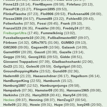
Finne123
(18:14)
Fire4Bayern
(09:58)
Firlefanz
(20:13)
FlexoFCB
(15:27)
Flingern1895
(09:53)
FlinkeFlasche
(07:23)
Flo0906
(09:53)
FloArsenal06
(08:00)
Flosse1909
(04:57)
Flummi89
(23:22)
Fohlen83
(09:43)
Folienfuchs
(07:50)
Fossi
(09:45)
Frank
(09:10)
Franzel123
(06:35)
Freakfer
(08:05)
Freddy24
(07:35)
FreiburgerUltra
(17:45)
Fummelkönig
(13:02)
Fussballexperte10
(00:29)
Fußballmaster007
(09:07)
Förbsen
(14:32)
GRis7971
(01:06)
GUMBO
(09:13)
GW1900
(09:05)
Gagsen09
(10:56)
Galasek
(14:09)
GarretHSV
(20:28)
Gaustl
(20:38)
Gazelle
(19:14)
Gegge
(09:56)
Georg1911
(09:53)
Gidde
(08:51)
Giovanni Trappadoni
(07:39)
Gladbachschanki
(22:06)
Go23
(21:31)
GoleoXI
(09:59)
Golgolgol
(08:02)
GroundhoppingMalte
(23:52)
Gundi09
(02:36)
Hadern60
(21:23)
Haeaeschdner
(06:17)
Hagelkorn
(06:14)
HamBurgerKing
(22:55)
Hamburch
(15:12)
Hamburg1887
(12:52)
Hamburgerjungs
(09:58)
Hampabvb
(07:36)
Hamster09
(00:35)
Hansano1965
(09:08)
Harkinho
(19:25)
Harry2019
(00:41)
Harry54
(09:59)
Heckes
(09:37)
Henning
(08:37)
HerrZog17
(00:54)
Holle09
(22:35)
Howie
(09:31)
Hupe
(09:03)
Icey245
(20:50)