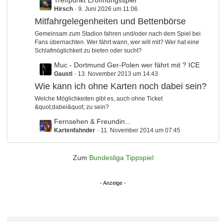
L
Treffpunkt Eröffnungsspiel
B
Hirsch
9. Juni 2026 um 11:06
e
e
t
Mitfahrgelegenheiten und Bettenbörse
i
z
t
Gemeinsam zum Stadion fahren und/oder nach dem Spiel bei
t
Fans übernachten. Wer fährt wann, wer will mit? Wer hat eine
r
e
Schlafmöglichkeit zu bieten oder sucht?
ä
B
g
L
Muc - Dortmund Ger-Polen wer fährt mit ? ICE
e
e
Gaustl
13. November 2013 um 14:43
e
i
t
Wie kann ich ohne Karten noch dabei sein?
t
z
Welche Möglichkeiten gibt es, auch ohne Ticket
r
t
&quot;dabei&quot; zu sein?
ä
e
g
L
Fernsehen & Freundin...
B
e
Kartenfahnder
11. November 2014 um 07:45
e
e
t
i
z
t
Zum
Bundesliga Tippspiel
t
r
e
ä
B
g
e
e
i
t
r