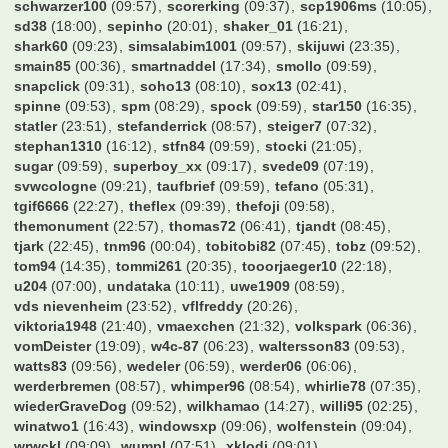
schwarzer100
(09:57)
scorerking
(09:37)
scp1906ms
(10:05)
sd38
(18:00)
sepinho
(20:01)
shaker_01
(16:21)
shark60
(09:23)
simsalabim1001
(09:57)
skijuwi
(23:35)
smain85
(00:36)
smartnaddel
(17:34)
smollo
(09:59)
snapclick
(09:31)
soho13
(08:10)
sox13
(02:41)
spinne
(09:53)
spm
(08:29)
spock
(09:59)
star150
(16:35)
statler
(23:51)
stefanderrick
(08:57)
steiger7
(07:32)
stephan1310
(16:12)
stfn84
(09:59)
stocki
(21:05)
sugar
(09:59)
superboy_xx
(09:17)
svede09
(07:19)
svwcologne
(09:21)
taufbrief
(09:59)
tefano
(05:31)
tgif6666
(22:27)
theflex
(09:39)
thefoji
(09:58)
themonument
(22:57)
thomas72
(06:41)
tjandt
(08:45)
tjark
(22:45)
tnm96
(00:04)
tobitobi82
(07:45)
tobz
(09:52)
tom94
(14:35)
tommi261
(20:35)
tooorjaeger10
(22:18)
u204
(07:00)
undataka
(10:11)
uwe1909
(08:59)
vds nievenheim
(23:52)
vflfreddy
(20:26)
viktoria1948
(21:40)
vmaexchen
(21:32)
volkspark
(06:36)
vomDeister
(19:09)
w4c-87
(06:23)
waltersson83
(09:53)
watts83
(09:56)
wedeler
(06:59)
werder06
(06:06)
werderbremen
(08:57)
whimper96
(08:54)
whirlie78
(07:35)
wiederGraveDog
(09:52)
wilkhamao
(14:27)
willi95
(02:25)
winatwo1
(16:43)
windowsxp
(09:06)
wolfenstein
(09:04)
wrwckl
(09:09)
wumpl
(07:51)
xklodi
(09:01)