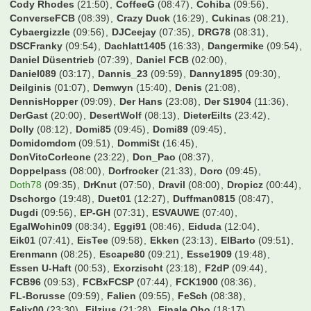
Cody Rhodes
(21:50)
CoffeeG
(08:47)
Cohiba
(09:56)
ConverseFCB
(08:39)
Crazy Duck
(16:29)
Cukinas
(08:21)
Cybaergizzle
(09:56)
DJCeejay
(07:35)
DRG78
(08:31)
DSCFranky
(09:54)
Dachlatt1405
(16:33)
Dangermike
(09:54)
Daniel Düsentrieb
(07:39)
Daniel FCB
(02:00)
Daniel089
(03:17)
Dannis_23
(09:59)
Danny1895
(09:30)
Deilginis
(01:07)
Demwyn
(15:40)
Denis
(21:08)
DennisHopper
(09:09)
Der Hans
(23:08)
Der S1904
(11:36)
DerGast
(20:00)
DesertWolf
(08:13)
DieterEilts
(23:42)
Dolly
(08:12)
Domi85
(09:45)
Domi89
(09:45)
Domidomdom
(09:51)
DommiSt
(16:45)
DonVitoCorleone
(23:22)
Don_Pao
(08:37)
Doppelpass
(08:00)
Dorfrocker
(21:33)
Doro
(09:45)
Doth78
(09:35)
DrKnut
(07:50)
Dravil
(08:00)
Dropicz
(00:44)
Dschorgo
(19:48)
Duet01
(12:27)
Duffman0815
(08:47)
Dugdi
(09:56)
EP-GH
(07:31)
ESVAUWE
(07:40)
EgalWohin09
(08:34)
Eggi91
(08:46)
Eiduda
(12:04)
Eik01
(07:41)
EisTee
(09:58)
Ekken
(23:13)
ElBarto
(09:51)
Erenmann
(08:25)
Escape80
(09:21)
Esse1909
(19:48)
Essen U-Haft
(00:53)
Exorzischt
(23:18)
F2dP
(09:44)
FCB96
(09:53)
FCBxFCSP
(07:44)
FCK1900
(08:36)
FL-Borusse
(09:59)
Falien
(09:55)
FeSch
(08:38)
Felix00
(23:30)
Filzius
(21:28)
Finale Oho
(18:17)