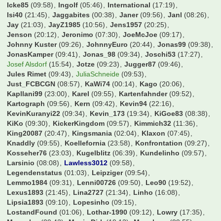
Icke85
(09:58)
Ingolf
(05:46)
International
(17:19)
Isi40
(21:45)
Jaggabites
(00:38)
Janer
(09:56)
Janl
(08:26)
Jay
(21:03)
JayZ1985
(10:56)
Jens1957
(20:25)
Jenson
(20:12)
Jeronimo
(07:30)
JoeMcJoe
(09:17)
Johnny Kuster
(09:26)
JohnnyEuro
(20:44)
Jonas99
(09:38)
JonasKamper
(09:41)
Jonas_98
(09:34)
Joschi53
(17:27)
Josef Alsdorf
(15:54)
Jotze
(09:23)
Jugger87
(09:46)
Jules Rimet
(09:43)
JuliaSchneide
(09:53)
Just_FCBCGN
(08:57)
KaWi74
(00:14)
Kago
(20:06)
Kapllani99
(23:00)
Karel
(09:55)
Kartenfahnder
(09:52)
Kartograph
(09:56)
Kern
(09:42)
Kevin94
(22:16)
KevinKuranyi22
(09:34)
Kevin_173
(19:34)
KiGoe83
(08:38)
KiKo
(09:30)
KickerKingdom
(09:57)
Kimmich32
(11:36)
King20087
(20:47)
Kingsmania
(02:04)
Klaxon
(07:45)
Knaddly
(09:55)
Koellefornia
(23:58)
Konfrontation
(09:27)
Kosseher76
(23:03)
Kugelblitz
(06:39)
Kundelinho
(09:57)
Larsinio
(08:08)
Lawless3012
(09:58)
Legendenstatus
(01:03)
Leipziger
(09:54)
Lemmo1984
(09:31)
Lenni00726
(09:50)
Leo90
(19:52)
Lexus1893
(21:45)
Lina2727
(21:34)
Linho
(16:08)
Lipsia1893
(09:10)
Lopesinho
(09:15)
LostandFound
(01:06)
Lothar-1990
(09:12)
Lowry
(17:35)