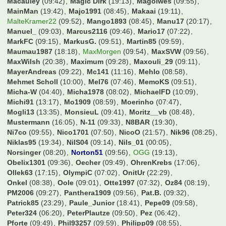
Macauley
(09:42)
Magic Dirk
(19:13)
Magolwes
(09:55)
MainMan
(19:42)
Majo1991
(08:45)
Makaai
(19:11)
MalteKramer22
(09:52)
Mango1893
(08:45)
Manu17
(20:17)
Manuel_
(09:03)
Marcus2116
(09:46)
Mario17
(07:22)
MarkFC
(09:15)
MarkusG.
(09:51)
Martin85
(09:59)
Maumau1987
(18:18)
MaxMorgen
(09:54)
MaxSVW
(09:56)
MaxWilsh
(20:38)
Maximum
(09:28)
Maxouli_29
(09:11)
MayerAndreas
(09:22)
Mc141
(11:16)
Mehlo
(08:58)
Mehmet Scholl
(10:00)
Mel76
(07:46)
MemoKS
(09:51)
Micha-W
(04:40)
Micha1978
(08:02)
MichaelFD
(10:09)
Michi91
(13:17)
Mo1909
(08:59)
Moerinho
(07:47)
Mogli13
(13:35)
MonsieuL
(09:41)
Moritz__vb
(08:48)
Mustermann
(16:05)
N-11
(09:33)
N8BAR
(19:30)
Ni7co
(09:55)
Nico1701
(07:50)
NicoO
(21:57)
Nik96
(08:25)
Niklas95
(19:34)
NilS04
(09:14)
Nils_01
(00:05)
Norsinger
(08:20)
Norton51
(09:56)
OGG
(19:13)
Obelix1301
(09:36)
Oecher
(09:49)
OhrenKrebs
(17:06)
Ollek63
(17:15)
OlympiC
(07:02)
OnitUr
(22:29)
Onkel
(08:38)
Oole
(09:01)
Otte1997
(07:32)
Oz84
(08:19)
PM2006
(09:27)
Panthera1909
(09:56)
Pat.B.
(09:32)
Patrick85
(23:29)
Paule_Junior
(18:41)
Pepe09
(09:58)
Peter324
(06:20)
PeterPlautze
(09:50)
Pez
(06:42)
Pforte
(09:49)
Phil93257
(09:59)
Philipp09
(08:55)