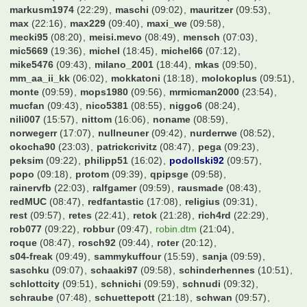
markusm1974
(22:29)
maschi
(09:02)
mauritzer
(09:53)
max
(22:16)
max229
(09:40)
maxi_we
(09:58)
mecki95
(08:20)
meisi.mevo
(08:49)
mensch
(07:03)
mic5669
(19:36)
michel
(18:45)
michel66
(07:12)
mike5476
(09:43)
milano_2001
(18:44)
mkas
(09:50)
mm_aa_ii_kk
(06:02)
mokkatoni
(18:18)
molokoplus
(09:51)
monte
(09:59)
mops1980
(09:56)
mrmicman2000
(23:54)
mucfan
(09:43)
nico5381
(08:55)
niggo6
(08:24)
nili007
(15:57)
nittom
(16:06)
noname
(08:59)
norwegerr
(17:07)
nullneuner
(09:42)
nurderrwe
(08:52)
okocha90
(23:03)
patrickcrivitz
(08:47)
pega
(09:23)
peksim
(09:22)
philipp51
(16:02)
podollski92
(09:57)
popo
(09:18)
protom
(09:39)
qpipsge
(09:58)
rainervfb
(22:03)
ralfgamer
(09:59)
rausmade
(08:43)
redMUC
(08:47)
redfantastic
(17:08)
religius
(09:31)
rest
(09:57)
retes
(22:41)
retok
(21:28)
rich4rd
(22:29)
rob077
(09:22)
robbur
(09:47)
robin.dtm
(21:04)
roque
(08:47)
rosch92
(09:44)
roter
(20:12)
s04-freak
(09:49)
sammykuffour
(15:59)
sanja
(09:59)
saschku
(09:07)
schaaki97
(09:58)
schinderhennes
(10:51)
schlottcity
(09:51)
schnichi
(09:59)
schnudi
(09:32)
schraube
(07:48)
schuettepott
(21:18)
schwan
(09:57)