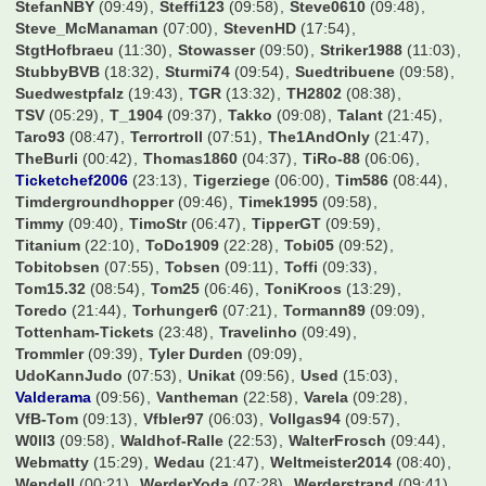
StefanNBY
(09:49)
Steffi123
(09:58)
Steve0610
(09:48)
Steve_McManaman
(07:00)
StevenHD
(17:54)
StgtHofbraeu
(11:30)
Stowasser
(09:50)
Striker1988
(11:03)
StubbyBVB
(18:32)
Sturmi74
(09:54)
Suedtribuene
(09:58)
Suedwestpfalz
(19:43)
TGR
(13:32)
TH2802
(08:38)
TSV
(05:29)
T_1904
(09:37)
Takko
(09:08)
Talant
(21:45)
Taro93
(08:47)
Terrortroll
(07:51)
The1AndOnly
(21:47)
TheBurli
(00:42)
Thomas1860
(04:37)
TiRo-88
(06:06)
Ticketchef2006
(23:13)
Tigerziege
(06:00)
Tim586
(08:44)
Timdergroundhopper
(09:46)
Timek1995
(09:58)
Timmy
(09:40)
TimoStr
(06:47)
TipperGT
(09:59)
Titanium
(22:10)
ToDo1909
(22:28)
Tobi05
(09:52)
Tobitobsen
(07:55)
Tobsen
(09:11)
Toffi
(09:33)
Tom15.32
(08:54)
Tom25
(06:46)
ToniKroos
(13:29)
Toredo
(21:44)
Torhunger6
(07:21)
Tormann89
(09:09)
Tottenham-Tickets
(23:48)
Travelinho
(09:49)
Trommler
(09:39)
Tyler Durden
(09:09)
UdoKannJudo
(07:53)
Unikat
(09:56)
Used
(15:03)
Valderama
(09:56)
Vantheman
(22:58)
Varela
(09:28)
VfB-Tom
(09:13)
Vfbler97
(06:03)
Vollgas94
(09:57)
W0ll3
(09:58)
Waldhof-Ralle
(22:53)
WalterFrosch
(09:44)
Webmatty
(15:29)
Wedau
(21:47)
Weltmeister2014
(08:40)
Wendell
(00:21)
WerderYoda
(07:28)
Werderstrand
(09:41)