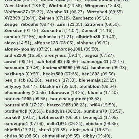
West United
(13:53)
Winfried
(23:58)
Wingman
(13:43)
Wolfman27
(05:32)
Wombel31
(06:27)
Wretched
(09:55)
XYZ999
(19:44)
Zeimen
(07:18)
Zeroberto
(09:18)
Zeuge_Yeboahs
(08:44)
Zirni
(21:35)
Zitronen
(09:50)
Zoexdzn
(01:19)
Zuckerhut
(14:02)
Zumsel
(14:16)
aarauer
(12:55)
achimkal
(21:21)
albirinho89
(09:40)
alexo
(14:51)
alfonso123
(08:05)
alohahe
(09:32)
alonso-mosley
(07:29)
amoroso1001
(09:50)
andre2206
(16:58)
aronymus
(09:14)
asgezi
(07:27)
axwell
(09:15)
bahrlotelli93
(09:46)
bamberger11
(22:17)
baracuda
(09:48)
bartman99999
(09:54)
bashman
(09:33)
bazihugo
(09:53)
becks589
(07:38)
ben1893
(09:56)
benjo_fcb
(02:26)
bensch
(17:33)
bienemaja
(20:19)
billyboy
(09:47)
blackfire7
(09:58)
blomblom
(08:54)
bluemonkey
(20:55)
bluewave
(18:25)
blumio
(17:40)
borusse1909
(09:56)
borussengunner
(08:53)
borussin09
(17:22)
brazzo1985
(08:23)
bri04
(15:59)
btother0ck
(09:50)
buddybs
(08:29)
bumbum70
(09:57)
burki89
(09:57)
bvbhesse87
(06:50)
bvbmg11
(17:05)
carovigno1
(07:08)
cello1971
(06:24)
chicken
(09:35)
chief55
(17:31)
chris1
(09:55)
chris_what
(19:57)
chrissi98
(08:50)
chrmueller
(08:55)
cibby
(09:40)