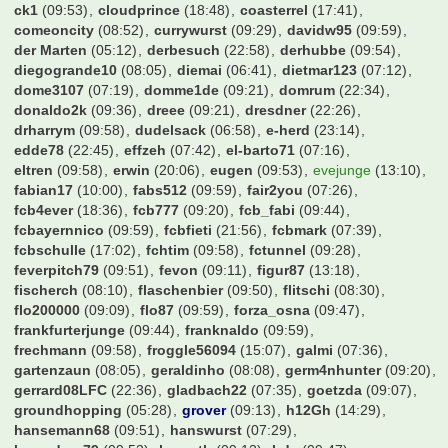
ck1
(09:53)
cloudprince
(18:48)
coasterrel
(17:41)
comeoncity
(08:52)
currywurst
(09:29)
davidw95
(09:59)
der Marten
(05:12)
derbesuch
(22:58)
derhubbe
(09:54)
diegogrande10
(08:05)
diemai
(06:41)
dietmar123
(07:12)
dome3107
(07:19)
domme1de
(09:21)
domrum
(22:34)
donaldo2k
(09:36)
dreee
(09:21)
dresdner
(22:26)
drharrym
(09:58)
dudelsack
(06:58)
e-herd
(23:14)
edde78
(22:45)
effzeh
(07:42)
el-barto71
(07:16)
eltren
(09:58)
erwin
(20:06)
eugen
(09:53)
evejunge
(13:10)
fabian17
(10:00)
fabs512
(09:59)
fair2you
(07:26)
fcb4ever
(18:36)
fcb777
(09:20)
fcb_fabi
(09:44)
fcbayernnico
(09:59)
fcbfieti
(21:56)
fcbmark
(07:39)
fcbschulle
(17:02)
fchtim
(09:58)
fctunnel
(09:28)
feverpitch79
(09:51)
fevon
(09:11)
figur87
(13:18)
fischerch
(08:10)
flaschenbier
(09:50)
flitschi
(08:30)
flo200000
(09:09)
flo87
(09:59)
forza_osna
(09:47)
frankfurterjunge
(09:44)
franknaldo
(09:59)
frechmann
(09:58)
froggle56094
(15:07)
galmi
(07:36)
gartenzaun
(08:05)
geraldinho
(08:08)
germ4nhunter
(09:20)
gerrard08LFC
(22:36)
gladbach22
(07:35)
goetzda
(09:07)
groundhopping
(05:28)
grover
(09:13)
h12Gh
(14:29)
hansemann68
(09:51)
hanswurst
(07:29)