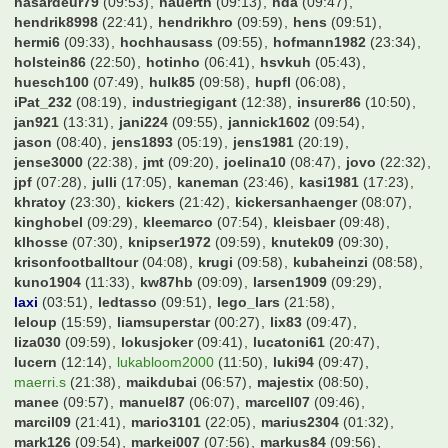
hasardeur79
(09:53)
hauerth
(09:13)
hda
(09:47)
hendrik8998
(22:41)
hendrikhro
(09:59)
hens
(09:51)
hermi6
(09:33)
hochhausass
(09:55)
hofmann1982
(23:34)
holstein86
(22:50)
hotinho
(06:41)
hsvkuh
(05:43)
huesch100
(07:49)
hulk85
(09:58)
hupfl
(06:08)
iPat_232
(08:19)
industriegigant
(12:38)
insurer86
(10:50)
jan921
(13:31)
jani224
(09:55)
jannick1602
(09:54)
jason
(08:40)
jens1893
(05:19)
jens1981
(20:19)
jense3000
(22:38)
jmt
(09:20)
joelina10
(08:47)
jovo
(22:32)
jpf
(07:28)
julli
(17:05)
kaneman
(23:46)
kasi1981
(17:23)
khratoy
(23:30)
kickers
(21:42)
kickersanhaenger
(08:07)
kinghobel
(09:29)
kleemarco
(07:54)
kleisbaer
(09:48)
klhosse
(07:30)
knipser1972
(09:59)
knutek09
(09:30)
krisonfootballtour
(04:08)
krugi
(09:58)
kubaheinzi
(08:58)
kuno1904
(11:33)
kw87hb
(09:09)
larsen1909
(09:29)
laxi
(03:51)
ledtasso
(09:51)
lego_lars
(21:58)
leloup
(15:59)
liamsuperstar
(00:27)
lix83
(09:47)
liza030
(09:59)
lokusjoker
(09:41)
lucatoni61
(20:47)
lucern
(12:14)
lukabloom2000
(11:50)
luki94
(09:47)
maerri.s
(21:38)
maikdubai
(06:57)
majestix
(08:50)
manee
(09:57)
manuel87
(06:07)
marcell07
(09:46)
marcil09
(21:41)
mario3101
(22:05)
marius2304
(01:32)
mark126
(09:54)
markei007
(07:56)
markus84
(09:56)