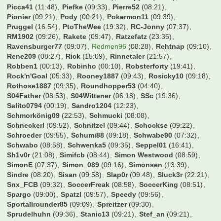
Picca41
(11:48)
Piefke
(09:33)
Pierre52
(08:21)
Pionier
(09:21)
Pody
(00:21)
Pokermon11
(09:39)
Pruggel
(16:54)
PtoTheWee
(19:32)
RC-Jonny
(07:37)
RM1902
(09:26)
Rakete
(09:47)
Ratzefatz
(23:36)
Ravensburger77
(09:07)
Redmen96
(08:28)
Rehtnap
(09:10)
Rene209
(08:27)
Rick
(15:09)
Rinnetaler
(21:57)
Robben1
(00:13)
Robinho
(00:10)
Robsterforty
(19:41)
Rock'n'Goal
(05:33)
Rooney1887
(09:43)
Rosicky10
(09:18)
Rothose1887
(09:35)
Roundhopper53
(04:40)
S04Father
(08:53)
S04Wittener
(06:18)
SSc
(19:36)
Salito0794
(00:19)
Sandro1204
(12:23)
Schmorkönig09
(22:53)
Schmucki
(08:08)
Schneckerl
(09:52)
Schnitzel
(09:44)
Schockse
(09:22)
Schroeder
(09:55)
Schumi88
(09:18)
Schwabe90
(07:32)
Schwabo
(08:58)
Schwenka5
(09:35)
Seppel01
(16:41)
Sh1v0r
(21:08)
Simifcb
(08:44)
Simon Westwood
(08:59)
SimonE
(07:37)
Simon_089
(09:16)
Simonsen
(13:39)
Sindre
(08:20)
Sisan
(09:58)
Slap0r
(09:48)
Sluck3r
(22:21)
Snx_FCB
(09:32)
SoccerFreak
(08:58)
SoccerKing
(08:51)
Spargo
(09:00)
Spatzl
(09:57)
Speedy
(09:56)
Sportallrounder85
(09:09)
Spreitzer
(09:30)
Sprudelhuhn
(09:36)
Stanic13
(09:21)
Stef_an
(09:21)