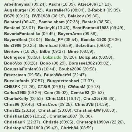
Arbeitneymar
(09:24)
Aschi
(18:39)
Atze1406
(17:13)
Augsburger
(09:02)
Australier76
(08:04)
B-Rabbit
(09:39)
BS79
(09:15)
BVB1989
(08:19)
Balakov
(09:36)
Balatoni
(06:40)
Bambalabam
(07:38)
Bastek
(08:50)
Bastemi
(08:01)
BasteyK
(13:45)
BastiFantasti1983
(09:49)
BavariaFantastika
(09:49)
BayernArno
(09:58)
BayernBest
(18:04)
Beda_PF
(09:54)
Beecker1920
(09:36)
Ben1986
(20:25)
Bernhard
(09:59)
BetzeBuis
(09:08)
Biertown
(18:26)
Bilbo
(09:27)
Birne
(08:59)
Bofingson
(08:50)
Bolznaldo
(06:20)
Bolzplatz
(08:50)
BonoVox
(08:28)
Booo
(08:29)
Borusse1982
(09:02)
BorussiaFohlen93
(16:44)
Bouba2006
(20:58)
Breezeman
(09:58)
BruehWuerfel
(22:47)
Bueckofanis
(07:57)
Burgstettenbazi
(17:37)
CH53FK
(11:26)
CTStB
(09:51)
CWausM
(09:18)
Carlos1995
(09:29)
Cem
(09:02)
Cemko92
(09:53)
CharlieKelly
(00:53)
Chris1101
(16:17)
Chris35i
(09:36)
Chris96
(09:48)
ChrisCros
(09:25)
ChrisSVB
(14:39)
Chrisl22
(23:16)
Christian
(23:00)
Christian-BW
(09:50)
Christian1205
(10:22)
Christian1887
(06:38)
ChristianK
(22:37)
Christie
(09:05)
Christoph1990w
(22:26)
Christoph27021900
(09:43)
Chrizb84
(08:59)