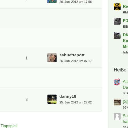
Ki
26. Juni 2012 um 17:56
kl
Oa
Ick
Sa
Al
Kn
[S
schuettepott
Ga
1
26. Juni 2012 um 07:17
En
20
To
Ki
Li
Va
danny18
3
ki
25. Juni 2012 um 22:02
in
Ud
Re
Tippspiel
RM