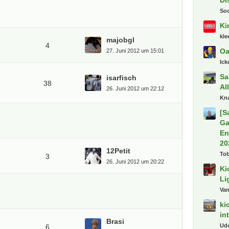
E
Sc
Sp
Ka
majobgl
4
27. Juni 2012 um 15:01
De
Ak
8P
isarfisch
38
Al
26. Juni 2012 um 22:12
N
Ce
De
Ba
Gu
12Petit
3
pod
26. Juni 2012 um 20:22
De
Va
Tr
Di
So
Brasi
6