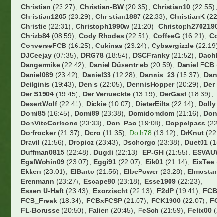
00nils
(22:11)
0711
(14:05)
13.02.1948
(22:17)
19Sakul96
(
210597
(22:18)
3146589
(21:48)
8Prozent
(23:25)
ALX
(11:
ARMINIA
(21:23)
Adden
(23:25)
Addi2004
(22:27)
Aldikol
Alex_BvB
(12:33)
Ali72
(17:22)
Alstadener
(19:36)
Andi54
Andiano86
(21:00)
Andiii
(05:56)
Andre4567
(18:01)
Andy
Ani Banichkata
(22:06)
Arbeitneymar
(16:55)
Ardi09
(19:52
Atze1406
(15:29)
Augsburger
(23:24)
Australier76
(18:16)
B-Rabbit
(21:36)
BS79
(22:19)
BVB1989
(23:37)
Balakov
(
Balatoni
(23:10)
Bambalabam
(19:35)
Bastek
(22:59)
Bast
BastiFantasti1983
(23:36)
Batzi
(17:29)
BavariaFantastika
BayernArno
(20:53)
BayernBest
(19:58)
Beda_PF
(15:15)
Beecker1920
(22:20)
Ben1986
(17:39)
Benny1103
(18:40)
Bernhard
(23:45)
BetzeBuis
(14:51)
Biertown
(13:49)
Bilb
Birne
(18:29)
Bofingson
(20:21)
Bolznaldo
(19:33)
Bolzpla
BonoVox
(23:05)
Booo
(17:37)
Borusse1982
(09:02)
Boub
Breezeman
(23:29)
BruehWuerfel
(23:35)
Bueckofanis
(23:
Burgstettenbazi
(22:32)
CH53FK
(15:37)
CTStB
(23:37)
C
Carlos1995
(18:08)
Cem
(21:20)
Cemko92
(23:18)
CharlieK
Chris35i
(23:23)
Chris96
(21:43)
ChrisCros
(09:25)
Chrisl
Christian
(23:27)
Christian-BW
(20:35)
Christian10
(22:55)
Christian1205
(23:29)
Christian1887
(22:33)
ChristianK
(22