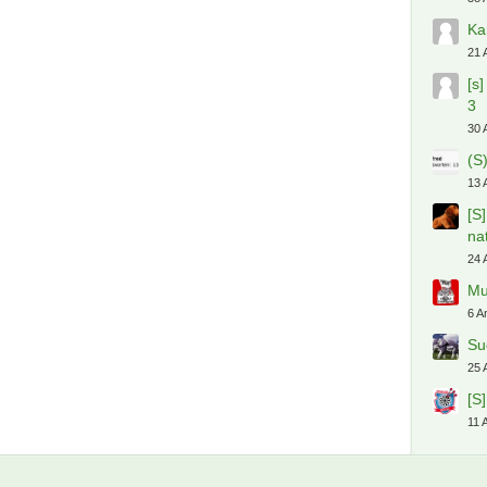
PD
ElB
Dä
Ko
Mi
hd
Heiße
At
Da
86 
[S
66 
Su
ha
38 
Ka