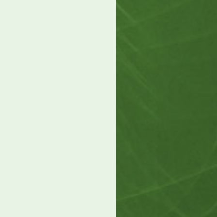
Antworten, 6.282 Zugriffe, Vor 14 Jahren
] 2x Spiel #25 und #26 Kat. 2 oder
Antworten, 5.393 Zugriffe, Vor 14 Jahren
) Portugal-NED
Antworten, 5.861 Zugriffe, Vor 14 Jahren
]: PIN Nummern für die Bestellung
tionales Kontingent
Antworten, 4.671 Zugriffe, Vor 14 Jahren
ster Abtretungserklärung Voucher
ntworten, 5.102 Zugriffe, Vor 14 Jahren
che Tickets Spiel 15
Antworten, 4.255 Zugriffe, Vor 14 Jahren
] Voucher Finale Deutschland
Antworten, 4.184 Zugriffe, Vor 14 Jahren