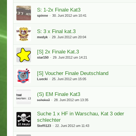
S: 1-2x Finale Kat3
spinne
30. Juni 2012 um 10:41
S: 3 x Final kat.3
medyk
29. Juni 2012 um 20:04
[S] 2x Finale Kat.3
star150
29. Juni 2012 um 14:21
[S] Voucher Finale Deutschland
Luecki
25. Juni 2012 um 15:05
(S) EM Finale Kat3
schoko3
28. Juni 2012 um 13:35
Suche 1 x HF in Warschau, Kat 3 oder
schlechter
Steffi123
22. Juni 2012 um 11:43