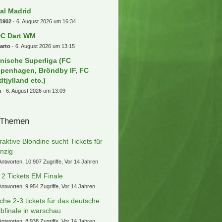
nder im Stadion
eemarco
6. August 2026 um 19:31
sis Tour
e85
6. August 2026 um 19:16
mmelsuchfred Darts WM 26/27 -
ly Pally
addly
6. August 2026 um 18:20
ammelsuchfred] NFL Munich
me 2026 / Detroit Lions - New
gland Patriots am 15. November
26
bse32
6. August 2026 um 18:18
cker Managerspiel 2. Liga & 3.
ga
ntheman
6. August 2026 um 17:40
cker managerspiel 23/24 1.liga
teraktiv
oKannJudo
6. August 2026 um 17:13
al Madrid
1902
6. August 2026 um 16:34