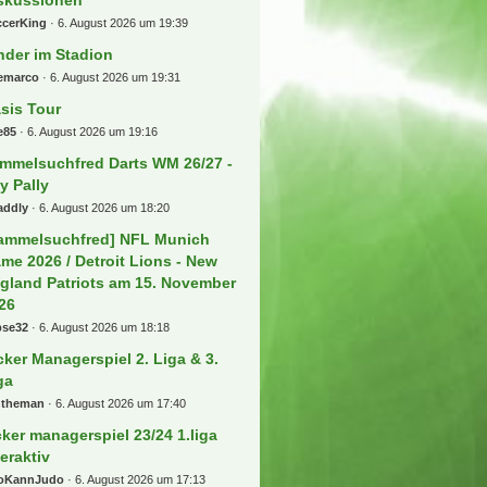
RLEDIGT
hockse
6. August 2026 um 21:50
ortclub Verl
rtograph
6. August 2026 um 21:28
r "Deutsche - Bahn - Sparfred"
tionen und Gutscheine
rozent
6. August 2026 um 21:28
les rund um die Regionalliga
ORD-OST
mko92
6. August 2026 um 21:26
r Biete und Suche "Deutsche -
hn - Sparfred" Aktionen und
tscheine
ollski92
6. August 2026 um 21:09
r tooor Laberfred
lderama
6. August 2026 um 21:00
ansfers, Gerüchte und
skussionen
ccerKing
6. August 2026 um 19:39