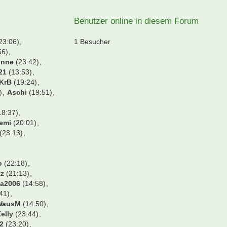
21 
[s
3
30 
(S
13 
[S
na
24 
Mu
6 A
Su
25 
[S
11 
Benutzer online in diesem Forum