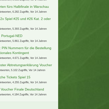
C Dart WM
arto
6. August 2026 um 13:15
nische Superliga (FC
penhagen, Bröndby IF, FC
dtjylland etc.)
a
6. August 2026 um 13:09
 Themen
traktive Blondine sucht Tickets für
nzig
Antworten, 10.907 Zugriffe, Vor 14 Jahren
] 2 Tickets EM Finale
Antworten, 9.954 Zugriffe, Vor 14 Jahren
che 2-3 tickets für das deutsche
lbfinale in warschau
Antworten, 8.938 Zugriffe, Vor 14 Jahren
rten fürs Halbfinale in Warschau