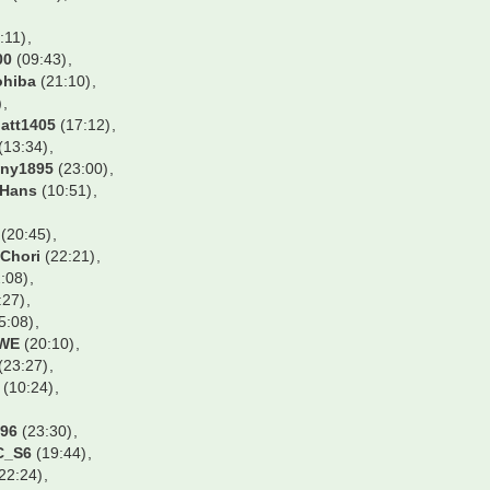
23:06)
1 Besucher
56)
onne
(23:42)
21
(13:53)
KrB
(19:24)
)
Aschi
(19:51)
18:37)
emi
(20:01)
(23:13)
o
(22:18)
tz
(21:13)
a2006
(14:58)
41)
WausM
(14:50)
elly
(23:44)
22
(23:20)
:11)