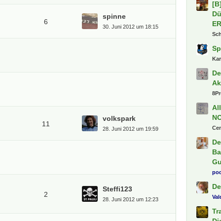
spinne
6
30. Juni 2012 um 18:15
Letzte
Pa
jen
volkspark
Bu
11
28. Juni 2012 um 19:59
Fl
Ti
Fr
fab
1.
Steffi123
Sh
2
28. Juni 2012 um 12:23
[B
Dü