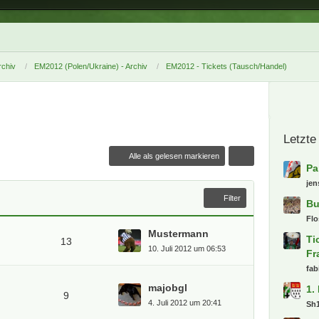
chiv
EM2012 (Polen/Ukraine) - Archiv
EM2012 - Tickets (Tausch/Handel)
Alle als gelesen markieren
Filter
Mustermann
13
10. Juli 2012 um 06:53
majobgl
9
4. Juli 2012 um 20:41