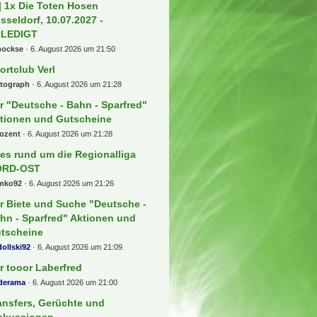
 Beiträge
rken Stuttgarter Kickers
s1893
6. August 2026 um 23:44
ndesliga - Spieltagsgelaber
osse1909
6. August 2026 um 23:36
ckets für die Premier League +++
agen und Antworten Thread !!!
ian17
6. August 2026 um 22:37
 FC Köln
1v0r
6. August 2026 um 22:21
] 1x Die Toten Hosen
sseldorf, 10.07.2027 -