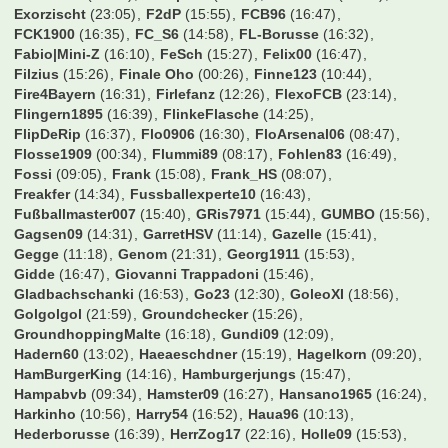
ChrisCros
(10:36)
Chrisl22
(14:21)
Christian
(16:29)
Christian-BW
(14:34)
Christian1205
(01:21)
Christian1887
(16:53)
ChristianK
(09:50)
Christie
(16:49)
Christoph27021900
(15:40)
Chrizb84
(08:29)
Cody Rhodes
(16:17)
CoffeeG
(12:30)
Cohiba
(18:52)
ConverseFCB
(16:43)
Cukinas
(13:39)
Cybaergizzle
(15:52)
DSCFranky
(23:08)
Dachlatt1405
(16:13)
Dangermike
(16:42)
Daniel Düsentrieb
(13:32)
Daniel FCB
(14:22)
Daniel V.
(06:24)
Daniel089
(09:31)
Daniel33
(07:01)
Danny1895
(13:54)
Deilginis
(15:45)
Dennis21
(10:49)
DennisHopper
(16:52)
Der Hans
(21:54)
DerGast
(12:48)
DesertWolf
(15:58)
Dolly
(16:12)
Domi85
(15:23)
Domi89
(02:05)
Domidomdom
(13:44)
Don_Pao
(16:49)
Doppelpass
(15:30)
Dorfrocker
(14:30)
DrKnut
(13:13)
Dravil
(13:34)
Dropicz
(16:50)
Dschorgo
(10:51)
Duffman0815
(16:40)
Dugdi
(12:24)
EP-GH
(16:48)
ESVAUWE
(16:52)
EchteNummer10
(00:16)
EgalWohin09
(16:04)
Eggi91
(15:49)
EisTee
(15:19)
ElBarto
(16:12)
ElbePower
(14:57)
Elmostar
(23:07)
Erenmann
(16:50)
Escape80
(14:51)
Esse1909
(18:22)
Exorzischt
(23:05)
F2dP
(15:55)
FCB96
(16:47)
FCK1900
(16:35)
FC_S6
(14:58)
FL-Borusse
(16:32)