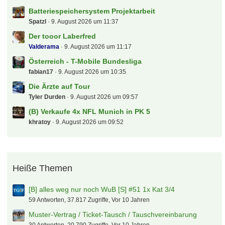
Magenta Sport / NBA League Pass / NFL Game Pass /
Netflix / Spotify usw.
effzeh
9. August 2026 um 15:15
Mitgliedschaften bei Vereinen der Premier League
2026/27
figur87
9. August 2026 um 14:36
Der Biete und Suche "Deutsche - Bahn - Sparfred"
Aktionen und Gutscheine
mig71
9. August 2026 um 13:03
Kaufberatung PKW (Kombi o.ä.)
Zottel
9. August 2026 um 12:51
Tickets Wies'n/ Oktoberfest
blackfire7
9. August 2026 um 12:32
Groundhopper-Touren
kleemarco
9. August 2026 um 12:29
Erledigt - (B) 2x Nina Chuba am Fr, 11.9.26 in Berlin
Rene209
9. August 2026 um 11:37
Batteriespeichersystem Projektarbeit
Spatzl
9. August 2026 um 11:37