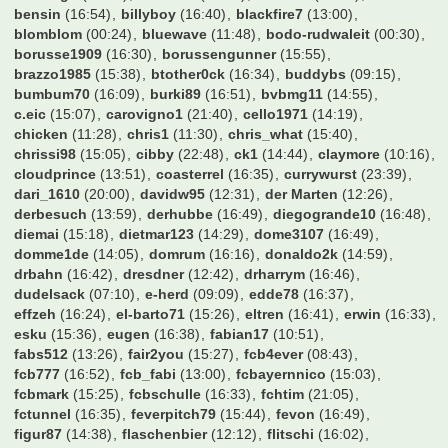
ToniKroos
(02:38)
Toredo
(12:02)
Tormann89
(12:35)
Travelinho
(15:29)
Tyler Durden
(14:55)
UdoKannJudo
(15:26)
Unikat
(14:29)
Valderama
(16:48)
Vantheman
(15:36)
Varela
(13:16)
VfB-Tom
(14:42)
W0ll3
(13:06)
WalterFrosch
(14:54)
Wasserfreddy
(11:56)
Webmatty
(07:57)
Wedau
(10:07)
Weltmeister2014
(16:08)
Wendell
(10:52)
WerderYoda
(11:28)
Werderstrand
(08:36)
Wiedervorlagedatum
(20:52)
Winfried
(15:39)
Wingman
(11:54)
Wolfman27
(06:07)
Wombel31
(15:12)
Wretched
(16:44)
XYZ999
(16:23)
Zaze
(18:57)
Zeimen
(15:02)
Zeroberto
(13:45)
Zeuge_Yeboahs
(16:49)
Zirni
(19:35)
Zitronen
(11:28)
Zoexdzn
(21:45)
Zottel
(13:51)
Zumsel
(14:41)
achimkal
(22:33)
albirinho89
(09:57)
alexo
(20:37)
alfonso123
(16:30)
allgoier
(16:47)
alohahe
(16:39)
alonso-mosley
(11:39)
amoroso1001
(14:02)
arnibanani
(14:42)
arno73
(07:00)
aronymus
(15:54)
asgezi
(14:59)
axwell
(16:50)
bahrlotelli93
(21:24)
bamberger11
(14:35)
baracuda
(14:39)
bartman99999
(16:51)
bashman
(11:15)
bayern süden
(14:35)
bayern2001
(13:33)
bazihugo
(16:52)
ben1893
(12:44)
benemil
(23:39)
bensin
(16:54)
billyboy
(16:40)
blackfire7
(13:00)
blomblom
(00:24)
bluewave
(11:48)
bodo-rudwaleit
(00:30)