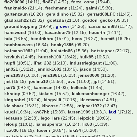
borusse1909
(16:30)
borussengunner
(15:55)
brazzo1985
(15:38)
btother0ck
(16:34)
buddybs
(09:15)
bumbum70
(16:09)
burki89
(16:51)
bvbmg11
(14:55)
c.eic
(15:07)
carovigno1
(21:40)
cello1971
(14:19)
chicken
(11:28)
chris1
(11:30)
chris_what
(15:40)
chrissi98
(15:05)
cibby
(22:48)
ck1
(14:44)
claymore
(10:16)
cloudprince
(13:51)
coasterrel
(16:35)
currywurst
(23:39)
dari_1610
(20:00)
davidw95
(12:31)
der Marten
(12:26)
derbesuch
(13:59)
derhubbe
(16:49)
diegogrande10
(16:48)
diemai
(15:18)
dietmar123
(14:29)
dome3107
(16:49)
domme1de
(14:05)
domrum
(16:16)
donaldo2k
(14:59)
drbahn
(16:42)
dresdner
(12:42)
drharrym
(16:46)
dudelsack
(07:10)
e-herd
(09:09)
edde78
(16:37)
effzeh
(16:24)
el-barto71
(15:26)
eltren
(16:41)
erwin
(16:33)
esku
(15:36)
eugen
(16:38)
fabian17
(10:51)
fabs512
(13:26)
fair2you
(15:27)
fcb4ever
(08:43)
fcb777
(16:52)
fcb_fabi
(13:00)
fcbayernnico
(15:03)
fcbmark
(15:25)
fcbschulle
(16:33)
fchtim
(21:05)
fctunnel
(16:35)
feverpitch79
(15:44)
fevon
(16:49)
figur87
(14:38)
flaschenbier
(12:12)
flitschi
(16:02)
flo200000
(14:11)
flo87
(14:52)
forza_osna
(15:44)
franknaldo
(21:14)
frechmann
(11:24)
galmi
(15:30)