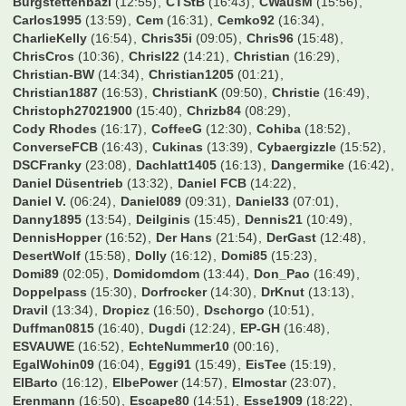
Wer war online?
00nils
(16:20)
19Sakul96
(16:53)
210597
(17:59)
3146589
(14:23)
8Prozent
(13:22)
ARMINIA
(10:17)
Adden
(13:53)
Addi2004
(04:47)
Aldikolonne
(14:09)
Alstadener
(10:59)
Andi5421
(16:12)
Andiano86
(12:30)
Andiii
(16:45)
AndyKrB
(10:11)
Ani Banichkata
(15:38)
Arbeitneymar
(16:45)
Aschi
(10:42)
Augsburger
(16:37)
Australier76
(15:21)
B-Rabbit
(16:17)
BS79
(13:04)
BVB1989
(14:07)
Balakov
(08:34)
Balatoni
(16:51)
Bambalabam
(11:16)
BarneyGumble
(04:50)
Bastek
(16:45)
Bastemi
(16:49)
BastiFantasti1983
(14:12)
Batzi
(18:18)
BavariaFantastika
(16:37)
BayernArno
(16:00)
BayernBest
(14:54)
Beda_PF
(14:01)
Ben1986
(12:35)
Bernhard
(12:52)
Bilbo
(11:03)
Birne
(16:00)
Bolzplatz
(16:29)
Bonaventura
(19:52)
Booo
(08:29)
Borusse1982
(10:59)
Breezeman
(14:14)
BruehWuerfel
(16:25)
Bueckofanis
(00:04)
Burgstettenbazi
(12:55)
CTStB
(16:43)
CWausM
(15:56)
Carlos1995
(13:59)
Cem
(16:31)
Cemko92
(16:34)
CharlieKelly
(16:54)
Chris35i
(09:05)
Chris96
(15:48)