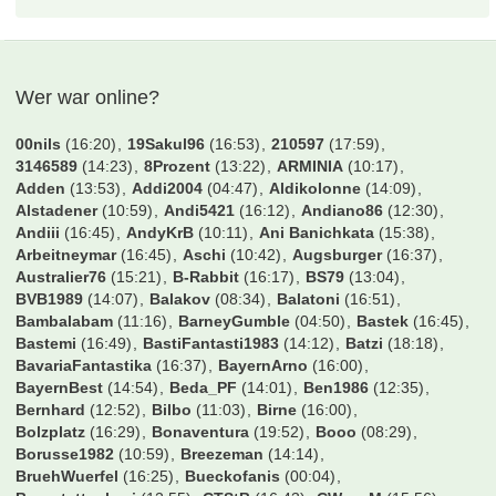
Tags
achtelfinale
AF
Albanien
#9
#18
#24
#49
2016
50
deutschland
EM
Belgien
bordeaux
EM 2016
EM2016 - Tauschbörse
england
euro
EURO 2016
Frankreich
finale
euro2016
halbfinale
Lille
Kroatien
Halbfinale Marseille
irland
Island
Lens
marseille
lyon
Paris
Nordirland
nizza
pokalfinale
polen
portugal
Rumänien
Schweiz
por
russland
tausch
Tausche
Türkei
tauschen
spanien
tickets
VF
Wales
Viertelfinale
Österreich