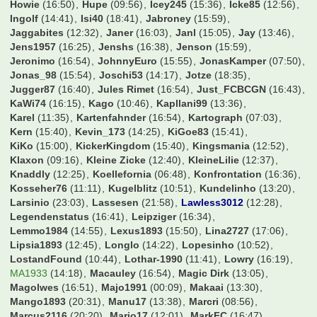
Fabio|Mini-Z
(16:10)
FeSch
(15:27)
Felix00
(16:47)
Filzius
(15:26)
Finale Oho
(00:26)
Finne123
(10:44)
Fire4Bayern
(16:31)
Firlefanz
(12:26)
FlexoFCB
(23:14)
Flingern1895
(16:39)
FlinkeFlasche
(14:25)
FlipDeRip
(16:37)
Flo0906
(16:30)
FloArsenal06
(08:47)
Flosse1909
(00:34)
Flummi89
(08:17)
Fohlen83
(16:49)
Fossi
(09:05)
Frank
(15:08)
Frank_HS
(08:07)
Freakfer
(14:34)
Fussballexperte10
(16:43)
Fußballmaster007
(15:40)
GRis7971
(15:44)
GUMBO
(15:56)
Gagsen09
(14:31)
GarretHSV
(11:14)
Gazelle
(15:41)
Gegge
(11:18)
Genom
(21:31)
Georg1911
(15:53)
Gidde
(16:47)
Giovanni Trappadoni
(15:46)
Gladbachschanki
(16:53)
Go23
(12:30)
GoleoXI
(18:56)
Golgolgol
(21:59)
Groundchecker
(15:26)
GroundhoppingMalte
(16:18)
Gundi09
(12:09)
Hadern60
(13:02)
Haeaeschdner
(15:19)
Hagelkorn
(09:20)
HamBurgerKing
(14:16)
Hamburgerjungs
(15:47)
Hampabvb
(09:34)
Hamster09
(16:27)
Hansano1965
(16:24)
Harkinho
(10:56)
Harry54
(16:52)
Haua96
(10:13)
Hederborusse
(16:39)
HerrZog17
(22:16)
Holle09
(15:53)
Howie
(16:50)
Hupe
(09:56)
Icey245
(15:36)
Icke85
(12:56)
Ingolf
(14:41)
Isi40
(18:41)
Jabroney
(15:59)