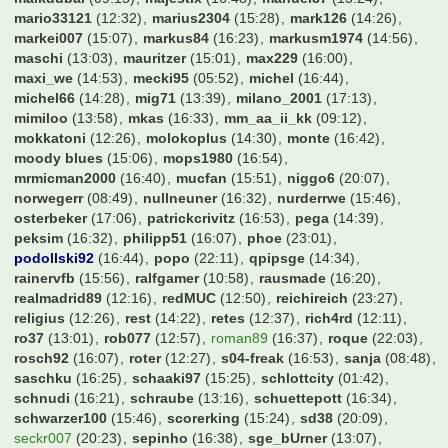
gartenzaun
(16:20)
geraldinho
(15:32)
gerrard08LFC
(11:45)
gladbach22
(23:32)
goetzda
(21:10)
gordon_gecko
(09:33)
groundhopping
(19:49)
grover
(14:26)
hansemann68
(11:47)
hanswurst
(16:00)
hasardeur79
(12:15)
hauerth
(12:14)
hda
(16:55)
hendrikhro
(15:01)
hens
(16:27)
hermi6
(16:25)
hochhausass
(16:34)
hocky1896
(09:20)
hofmann1982
(11:04)
holstein86
(15:36)
hotstepper
(22:17)
hsvkuh
(14:45)
huesch100
(13:42)
hulk85
(16:51)
hupfl
(10:51)
iPat_232
(16:19)
industriegigant
(11:06)
jan921
(19:22)
jannick1602
(13:46)
jason
(14:50)
jens1893
(16:06)
jens1981
(10:23)
jense3000
(11:28)
jmt
(15:19)
joelina10
(15:56)
jovo
(11:00)
jpf
(14:51)
jsc75
(09:24)
kaneman
(14:03)
kellerde
(11:45)
khratoy
(09:52)
kickers
(15:57)
kickersanhaenger
(16:42)
kinghobel
(16:24)
kingwilli
(17:16)
kleemarco
(14:51)
kleisbaer
(16:31)
klhosse
(12:53)
knipser1972
(13:47)
krugi
(16:34)
kw87hb
(15:39)
larsen1909
(13:31)
laxi
(17:12)
ledtasso
(22:38)
lego_lars
(22:45)
leipzick
(10:06)
leloup
(11:01)
liamsuperstar
(16:24)
lix83
(15:39)
liza030
(16:19)
lucern
(20:54)
luki94
(16:20)
maikdubai
(09:15)
majestix
(16:48)
manuel87
(15:24)
mario33121
(12:32)
marius2304
(15:28)
mark126
(14:26)
markei007
(15:07)
markus84
(16:23)
markusm1974
(14:56)