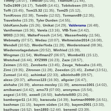
Roundhopper53
(15:39)
S04Father
(14:04)
S04Wittener
(16:33)
Salito0794
(13:25)
Schmorkönig09
(11:19)
Schmucki
(10:55)
Schneckerl
(14:29)
Schnitzel
(11:11)
Schockse
(16:52)
Schroeder
(13:41)
Schumi88
(09:02)
Schwabo
(15:33)
Schwenka5
(10:29)
Seppel01
(15:14)
Sh1v0r
(15:06)
Simifcb
(16:48)
Simon Westwood
(16:49)
SimonE
(15:55)
Simon_089
(14:00)
Sindre
(22:35)
Sisan
(16:19)
Slap0r
(13:32)
Snx_FCB
(16:37)
SoccerFreak
(16:08)
SoccerKing
(15:54)
Spatzl
(16:54)
Speedy
(16:13)
Sportallrounder85
(16:13)
Spreitzer
(10:08)
Sprudelhuhn
(07:54)
Stef_an
(16:44)
StefanNBY
(16:51)
Stefano
(14:02)
Steffi123
(00:19)
Steve_McManaman
(16:11)
StgtHofbraeu
(16:49)
Stormbiker
(18:27)
Stowasser
(14:35)
StubbyBVB
(13:20)
Sturmi74
(22:18)
Suedtribuene
(23:04)
Suedwestpfalz
(13:49)
TGR
(14:36)
TH2802
(08:34)
TSV
(09:52)
T_1904
(13:03)
Takko
(16:47)
Talant
(16:53)
Taro93
(16:38)
Terrortroll
(15:23)
The1AndOnly
(16:54)
Thomas1860
(12:55)
TiRo-88
(09:04)
Ticketchef2006
(11:36)
Tiger
(15:58)
Tim586
(15:41)
Timdergroundhopper
(15:51)
Timmy
(16:07)
TimoStr
(01:05)
Titanium
(21:44)
ToDo1909
(16:17)
Tobi05
(14:41)
Tobitobsen
(09:10)
Toffi
(15:45)
Tom15.32
(11:35)
Tom25
(15:12)