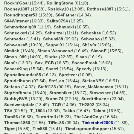
Mehmet Scholl
(15:30)
Mel76
(03:18)
MemoKS
(16:11)
Micha-W
(16:09)
Mini-Birne
(14:36)
Mo1909
(15:23)
Moerinho
(16:43)
Mokelele
(16:35)
MonsieuL
(16:53)
Moritz__vb
(12:57)
N-11
(12:12)
N8BAR
(11:02)
Ni7co
(12:30)
Nico1701
(14:05)
NicoO
(16:19)
Nik96
(19:54)
Niklas95
(23:16)
NilS04
(19:01)
Nils_01
(14:38)
Norsinger
(06:37)
Norton51
(14:40)
NurderHSV
(09:46)
OGG
(18:49)
Obelix1301
(16:15)
Oecher
(12:18)
OlympiC
(07:18)
OnitUr
(09:15)
Onkel
(09:44)
Oole
(11:08)
Otte1997
(16:54)
Owler
(04:03)
Oz84
(16:33)
P4tr1ck
(00:20)
PM2006
(16:41)
Panthera1909
(11:50)
Pat.B.
(14:35)
Patrick85
(11:19)
Paule_Junior
(13:37)
Pete15
(21:38)
Peter324
(07:15)
PeterPlautze
(15:08)
Pez
(15:10)
Pforte
(16:13)
Phil93257
(15:59)
Philipp09
(16:39)
Pierre52
(16:18)
Pionier
(14:34)
Poets90
(22:17)
Pokermon11
(07:58)
Pruggel
(00:13)
PtoTheWee
(08:27)
Quizmeister
(05:12)
RC-Jonny
(11:07)
RM1902
(16:06)
Rakete
(16:04)
Rausch089
(11:53)
Ravensburger77
(22:22)
Rehtnap
(14:30)
Rene209
(13:48)
Rinnetaler
(09:23)
Robben1
(15:22)
Robinho
(00:55)
Robsn67
(04:36)
Rock'n'Goal
(15:44)
RollingStone
(01:10)
Rooney1887
(15:58)
Rosicky10
(13:08)
Rothose1887
(15:51)