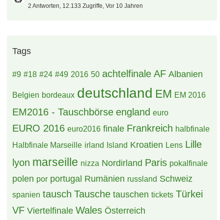
50 Antworten, 15.850 Zugriffe, Vor 10 Jahren
Biete 2 x VF in Lille zum Tausch an (Kategorie 3)
4 Antworten, 14.541 Zugriffe, Vor 10 Jahren
Biete Portugal Wales Suche Deutschland Frankreich oder
Finale
0 Antworten, 13.589 Zugriffe, Vor 10 Jahren
Biete 2 Mal Frankreich - Island Viertelfinale, Kategorie 2
4 Antworten, 12.830 Zugriffe, Vor 10 Jahren
2 x VF-Tickets in Lille zum Tausch (Kategorie 3)
4 Antworten, 12.799 Zugriffe, Vor 10 Jahren
S: Österreich-Ungarn / Ö-P B Österreich-Island
8 Antworten, 12.879 Zugriffe, Vor 10 Jahren
Biete 5x D-Ukraine, 8x D-Polen, 4x D- Nordirland, 2x
Österreich- Island, 2x Albanien - Schweiz, 2x AF Lille,7x
Finale Suche HF Lyon und DFB Pokalfinale!
38 Antworten, 10.565 Zugriffe, Vor 10 Jahren
S #1 Eröffnungsspiel und #5 je 2 Tickets / B #9 und #43 AF
2 Antworten, 12.133 Zugriffe, Vor 10 Jahren