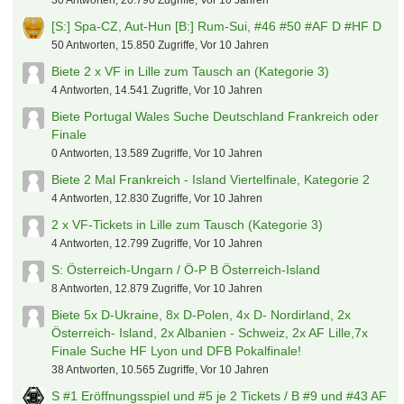
Der tooor Laberfred
Valderama
9. August 2026 um 11:17
Österreich - T-Mobile Bundesliga
fabian17
9. August 2026 um 10:35
Die Ärzte auf Tour
Tyler Durden
9. August 2026 um 09:57
(B) Verkaufe 4x NFL Munich in PK 5
khratoy
9. August 2026 um 09:52
Heiße Themen
[B] alles weg nur noch WuB [S] #51 1x Kat 3/4
59 Antworten, 37.817 Zugriffe, Vor 10 Jahren
Muster-Vertrag / Ticket-Tausch / Tauschvereinbarung
30 Antworten, 20.790 Zugriffe, Vor 10 Jahren
[S:] Spa-CZ, Aut-Hun [B:] Rum-Sui, #46 #50 #AF D #HF D