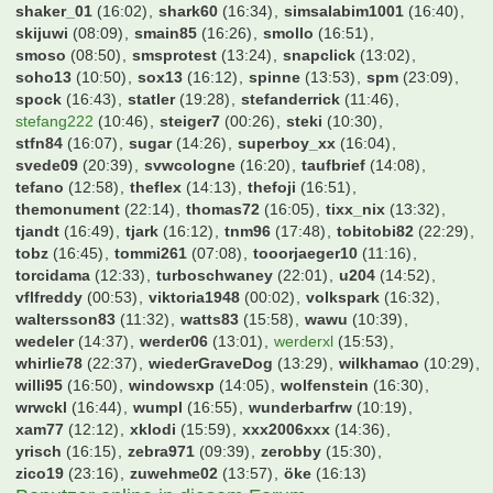
maschi
(13:03)
mauritzer
(15:01)
max229
(16:00)
maxi_we
(14:53)
mecki95
(05:52)
michel
(16:44)
michel66
(14:28)
mig71
(13:39)
milano_2001
(17:13)
mimiloo
(13:58)
mkas
(16:33)
mm_aa_ii_kk
(09:12)
mokkatoni
(12:26)
molokoplus
(14:30)
monte
(16:42)
moody blues
(15:06)
mops1980
(16:54)
mrmicman2000
(16:40)
mucfan
(15:51)
niggo6
(20:07)
norwegerr
(08:49)
nullneuner
(16:32)
nurderrwe
(15:46)
osterbeker
(17:06)
patrickcrivitz
(16:53)
pega
(14:39)
peksim
(16:32)
philipp51
(16:07)
phoe
(23:01)
podollski92
(16:44)
popo
(22:11)
qpipsge
(14:34)
rainervfb
(15:56)
ralfgamer
(10:58)
rausmade
(16:20)
realmadrid89
(12:16)
redMUC
(12:50)
reichireich
(23:27)
religius
(12:26)
rest
(14:22)
retes
(12:37)
rich4rd
(12:11)
ro37
(13:01)
rob077
(12:57)
roman89
(16:37)
roque
(22:03)
rosch92
(16:07)
roter
(12:27)
s04-freak
(16:53)
sanja
(08:48)
saschku
(16:25)
schaaki97
(15:25)
schlottcity
(01:42)
schnudi
(16:21)
schraube
(13:16)
schuettepott
(16:34)
schwarzer100
(15:46)
scorerking
(15:24)
sd38
(20:09)
seckr007
(20:23)
sepinho
(16:38)
sge_bUrner
(13:07)
shaker_01
(16:02)
shark60
(16:34)
simsalabim1001
(16:40)
skijuwi
(08:09)
smain85
(16:26)
smollo
(16:51)