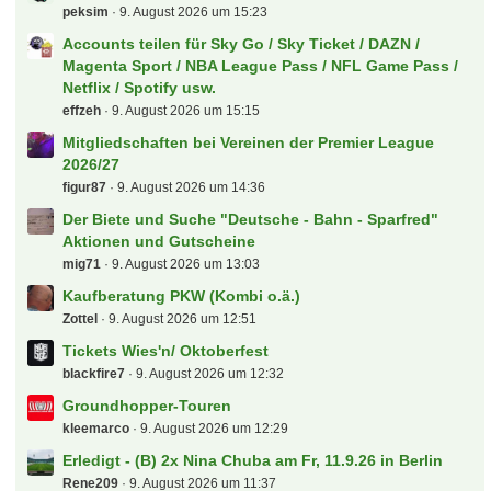
Tour de France, Giro, Vuelta und Profi-Radsport
allgemein
hda
9. August 2026 um 16:57
Alles rund ums Laufen
Kartenfahnder
9. August 2026 um 16:53
Neu in eurer Community
EP-GH
9. August 2026 um 16:48
Der neue...
EP-GH
9. August 2026 um 16:47
Schweiz - SuperLeague
Konfrontation
9. August 2026 um 16:21
Energie Cottbus
spock
9. August 2026 um 15:41
(B) 2 x Finale Herren Hockey WM 30.8.2026
fctunnel
9. August 2026 um 15:38
Kino-Tipp-Fred
peksim
9. August 2026 um 15:23
Accounts teilen für Sky Go / Sky Ticket / DAZN /