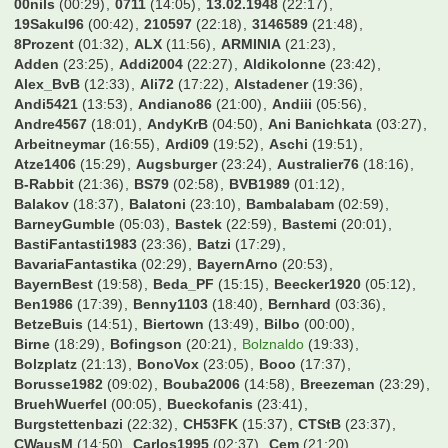
00nils
(00:29)
0711
(14:05)
13.02.1948
(22:17)
19Sakul96
(00:42)
210597
(22:18)
3146589
(21:48)
8Prozent
(01:32)
ALX
(11:56)
ARMINIA
(21:23)
Adden
(23:25)
Addi2004
(22:27)
Aldikolonne
(23:42)
Alex_BvB
(12:33)
Ali72
(17:22)
Alstadener
(19:36)
Andi5421
(13:53)
Andiano86
(21:00)
Andiii
(05:56)
Andre4567
(18:01)
AndyKrB
(04:50)
Ani Banichkata
(03:27)
Arbeitneymar
(16:55)
Ardi09
(19:52)
Aschi
(19:51)
Atze1406
(15:29)
Augsburger
(23:24)
Australier76
(18:16)
B-Rabbit
(21:36)
BS79
(02:58)
BVB1989
(01:12)
Balakov
(18:37)
Balatoni
(23:10)
Bambalabam
(02:59)
BarneyGumble
(05:03)
Bastek
(22:59)
Bastemi
(20:01)
BastiFantasti1983
(23:36)
Batzi
(17:29)
BavariaFantastika
(02:29)
BayernArno
(20:53)
BayernBest
(19:58)
Beda_PF
(15:15)
Beecker1920
(05:12)
Ben1986
(17:39)
Benny1103
(18:40)
Bernhard
(03:36)
BetzeBuis
(14:51)
Biertown
(13:49)
Bilbo
(00:00)
Birne
(18:29)
Bofingson
(20:21)
Bolznaldo
(19:33)
Bolzplatz
(21:13)
BonoVox
(23:05)
Booo
(17:37)
Borusse1982
(09:02)
Bouba2006
(14:58)
Breezeman
(23:29)
BruehWuerfel
(00:05)
Bueckofanis
(23:41)
Burgstettenbazi
(22:32)
CH53FK
(15:37)
CTStB
(23:37)