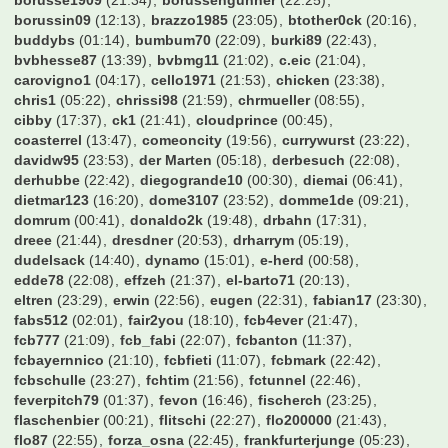
borusse1909
(21:34)
borussengunner
(22:25)
borussin09
(12:13)
brazzo1985
(23:05)
btother0ck
(20:16)
buddybs
(01:14)
bumbum70
(22:09)
burki89
(22:43)
bvbhesse87
(13:39)
bvbmg11
(21:02)
c.eic
(21:04)
carovigno1
(04:17)
cello1971
(21:53)
chicken
(23:38)
chris1
(05:22)
chrissi98
(21:59)
chrmueller
(08:55)
cibby
(17:37)
ck1
(21:41)
cloudprince
(00:45)
coasterrel
(13:47)
comeoncity
(19:56)
currywurst
(23:22)
davidw95
(23:53)
der Marten
(05:18)
derbesuch
(22:08)
derhubbe
(22:42)
diegogrande10
(00:30)
diemai
(06:41)
dietmar123
(16:20)
dome3107
(23:52)
domme1de
(09:21)
domrum
(00:41)
donaldo2k
(19:48)
drbahn
(17:31)
dreee
(21:44)
dresdner
(20:53)
drharrym
(05:19)
dudelsack
(14:40)
dynamo
(15:01)
e-herd
(00:58)
edde78
(22:08)
effzeh
(21:37)
el-barto71
(20:13)
eltren
(23:29)
erwin
(22:56)
eugen
(22:31)
fabian17
(23:30)
fabs512
(02:01)
fair2you
(18:10)
fcb4ever
(21:47)
fcb777
(21:09)
fcb_fabi
(22:07)
fcbanton
(11:37)
fcbayernnico
(21:10)
fcbfieti
(11:07)
fcbmark
(22:42)
fcbschulle
(23:27)
fchtim
(21:56)
fctunnel
(22:46)
feverpitch79
(01:37)
fevon
(16:46)
fischerch
(23:25)
flaschenbier
(00:21)
flitschi
(22:27)
flo200000
(21:43)
flo87
(22:55)
forza_osna
(22:45)
frankfurterjunge
(05:23)