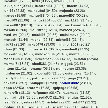
likeabird
(17:02)
lix83
(00:27)
liza030
(05:15)
lokusjoker
(09:41)
lucatoni61
(19:07)
lucern
(14:03)
luki94
(22:38)
maikdubai
(04:50)
majestix
(23:26)
manee
(15:58)
manuel87
(04:58)
marcell07
(00:29)
marcil09
(21:06)
marius2304
(00:05)
mark126
(21:49)
markei007
(00:10)
markus84
(23:04)
markusm1974
(13:04)
maschi
(02:00)
mauritzer
(16:18)
max229
(22:45)
maxi_we
(00:48)
mecki95
(02:36)
meisi.mevo
(20:29)
mensch
(11:44)
michel
(22:31)
michel66
(21:46)
mig71
(23:26)
mike5476
(19:09)
milano_2001
(20:21)
mkas
(01:39)
mm_aa_ii_kk
(06:02)
mmsteidl
(17:35)
mokkatoni
(02:50)
molokoplus
(21:49)
monte
(05:23)
mops1980
(01:36)
mrmicman2000
(14:12)
mucfan
(22:46)
murmel7
(13:24)
nico5381
(21:48)
niggo6
(23:51)
nittom
(21:41)
noname
(08:59)
nullneuner
(23:35)
nurderrwe
(21:02)
okocha90
(21:30)
osterbeker
(15:14)
paddy83
(15:37)
patrickcrivitz
(20:51)
pega
(23:27)
peksim
(23:57)
philipp51
(17:39)
podollski92
(23:09)
popo
(22:53)
protom
(16:38)
qpipsge
(03:58)
rainervfb
(18:13)
ralfgamer
(00:47)
rausmade
(11:22)
realmadrid89
(22:08)
redMUC
(21:34)
religius
(21:52)
rest
(22:23)
retes
(14:57)
rich4rd
(22:09)
rob077
(22:32)