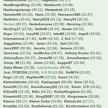
Haeaeschdner
(22:17)
Hagelkorn
(02:17)
HamBurgerKing
(22:48)
Hamburch
(13:48)
Hamburgerjungs
(00:11)
Hampabvb
(23:18)
Hamster09
(15:43)
Hans
(22:28)
Hansano1965
(21:47)
Harkinho
(20:41)
Harry2019
(01:13)
Harry54
(05:12)
Heckes
(09:37)
Hederborusse
(22:58)
Henning
(22:50)
HerrZog17
(22:56)
Holle09
(18:23)
Howie
(00:15)
Hupe
(15:53)
Icey245
(23:07)
Icke85
(23:55)
Ingolf
(19:59)
International
(17:40)
Isi40
(16:32)
J_0n1
(17:53)
Jaggabites
(22:46)
Janer
(20:33)
Janl
(00:33)
Jens1957
(00:36)
Jenshs
(22:06)
Jenson
(20:58)
Jeronimo
(22:23)
JoeMcJoe
(04:07)
Johnny Kuster
(01:01)
JohnnyEuro
(20:27)
Jonas99
(17:25)
JonasKamper
(23:19)
Jonas_98
(21:56)
Jotze
(22:00)
Jugger87
(23:38)
Jules Rimet
(23:38)
JuliaSchneide
(09:53)
Just_FCBCGN
(23:59)
K.B.89
(11:06)
KaWi74
(22:42)
Kago
(18:16)
Kapllani99
(13:22)
Karel
(16:32)
Kartenfahnder
(20:54)
Kartograph
(05:08)
Kern
(20:52)
Kevin94
(21:03)
KevinKuranyi22
(14:24)
Kevin_173
(18:01)
KiGoe83
(22:19)
KiKo
(04:21)
KickerKingdom
(01:05)
Kimmich32
(23:36)
King20087
(20:30)
Kingsmania
(20:58)
Klaxon
(00:17)
Kleine Zicke
(23:40)
KleineLilie
(17:17)
Knaddly
(23:53)
Koellefornia
(01:32)
Konfrontation
(04:35)