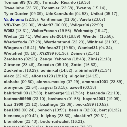
Tormann89
(09:09)
Tornado_Ricardo
(19:36)
Travelinho
(23:59)
Trommler
(22:58)
Twenny
(15:14)
Tyler Durden
(09:09)
UdoKannJudo
(04:53)
Unikat
(05:17)
Valderama
(22:35)
Vantheman
(01:05)
Varela
(23:07)
VfB-Tom
(22:00)
Vfbler97
(06:03)
Vollgas94
(22:59)
W0ll3
(13:31)
WalterFrosch
(19:56)
Webmatty
(19:47)
Wedau
(21:41)
Weltmeister2014
(18:59)
Wendell
(15:58)
WerderYoda
(07:28)
Werderstrand
(22:29)
Winfried
(21:03)
Wingman
(16:41)
Wolfman27
(19:50)
Wombel31
(04:34)
Wretched
(05:16)
XYZ999
(01:36)
Zeimen
(21:41)
Zeroberto
(02:25)
Zeuge_Yeboahs
(18:43)
Zirni
(21:13)
Zitronen
(23:46)
Zoexdzn
(05:10)
Zottel
(16:53)
Zuckerhut
(18:29)
achimkal
(14:52)
albirinho89
(21:34)
alexo
(22:42)
alfonso123
(18:18)
allgoier
(14:15)
alohahe
(00:50)
alonso-mosley
(07:29)
amoroso1001
(23:39)
aronymus
(22:54)
asgezi
(23:15)
axwell
(00:38)
bahrlotelli93
(17:38)
bamberger11
(17:34)
baracuda
(21:19)
bartman99999
(23:10)
bashman
(01:55)
bayern2001
(19:09)
bazi_1900
(23:12)
bazihugo
(22:36)
becks589
(10:52)
ben1893
(00:24)
bensch
(19:59)
bensin
(02:33)
bert
(01:32)
bienemaja
(00:42)
billyboy
(23:50)
blackfire7
(20:31)
blomblom
(21:43)
bodo-rudwaleit
(16:21)