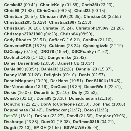
CWausM
(14:50)
Carlos1995
(02:37)
Cem
(21:20)
Cemko92
(00:42)
CharlieKelly
(01:59)
Chris35i
(23:23)
Chris96
(21:43)
ChrisCros
(09:25)
Chrisl22
(00:15)
Christian
(00:57)
Christian-BW
(20:35)
Christian10
(22:55)
Christian1205
(23:29)
Christian1887
(22:33)
ChristianK
(00:10)
Christie
(05:24)
Christoph1990w
(21:20)
Christoph27021900
(04:23)
Chrizb84
(08:59)
Cody Rhodes
(22:51)
CoffeeG
(16:21)
Cohiba
(21:10)
ConverseFCB
(16:25)
Cukinas
(23:24)
Cybaergizzle
(22:19)
DJCeejay
(07:35)
DRG78
(18:54)
DSCFranky
(21:52)
Dachlatt1405
(17:12)
Dangermike
(22:42)
Daniel Düsentrieb
(20:59)
Daniel FCB
(13:34)
Daniel089
(03:54)
Daniel33
(12:28)
Dannis_23
(15:37)
Danny1895
(01:28)
Deilginis
(00:10)
Denis
(02:57)
DennisHopper
(20:29)
Der Hans
(10:51)
Der S1904
(19:45)
Der Verrueckte
(13:19)
DerGast
(18:39)
DesertWolf
(22:41)
Dickie
(10:07)
DieterEilts
(05:10)
Dolly
(23:52)
Domi85
(01:13)
Domi89
(23:38)
Domidomdom
(21:16)
DonChori
(22:21)
DonVitoCorleone
(23:33)
Don_Pao
(19:08)
Doppelpass
(04:42)
Dorfrocker
(21:37)
Doro
(11:35)
Doth78
(13:12)
DrKnut
(22:27)
Dravil
(21:56)
Dropicz
(03:06)
Dschorgo
(23:38)
Duet01
(15:08)
Duffman0815
(04:21)
Dugdi
(22:13)
EP-GH
(21:55)
ESVAUWE
(05:24)