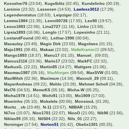
Kosseher76
(23:04)
Kugelblitz
(02:45)
Kundelinho
(00:19)
Larsinio
(23:32)
Lassesen
(14:53)
Lawless3012
(17:29)
Legendenstatus
(18:53)
Leipziger
(02:17)
Lemmo1984
(21:35)
Lenni00726
(17:55)
Leo90
(19:57)
Lexus1893
(22:06)
Lina2727
(11:16)
Linho
(13:58)
Lipsia1893
(16:06)
Longlo
(17:57)
Lopesinho
(21:11)
LostandFound
(00:46)
Lothar-1990
(00:04)
Macauley
(23:49)
Magic Dirk
(23:55)
Magolwes
(01:15)
Majo1991
(08:45)
Makaai
(22:02)
MalteKramer22
(09:52)
Mango1893
(18:37)
Manu17
(01:15)
Manuel_
(09:03)
Marcus2116
(23:36)
Mario17
(23:02)
MarkFC
(22:32)
MarkusG.
(22:22)
Martin85
(14:27)
Mattgere
(21:06)
Maumau1987
(05:16)
MaxMorgen
(09:54)
MaxSVW
(01:00)
MaxWilsh
(02:36)
Maximum
(14:34)
Maxouli_29
(09:11)
MayerAndreas
(09:22)
Mehlo
(23:28)
Mehmet Scholl
(04:26)
Mel76
(04:53)
MemoKS
(05:16)
Micha-W
(05:25)
Micha1978
(14:51)
Michi91
(13:00)
Mo1909
(17:03)
Moerinho
(05:10)
Mokelele
(00:06)
MonsieuL
(01:26)
Moritz__vb
(23:48)
N-11
(23:57)
N8BAR
(15:29)
Ni7co
(15:07)
Nico1701
(22:07)
NicoO
(21:05)
Nik96
(21:56)
Niklas95
(05:15)
NilS04
(22:32)
Nils_01
(22:27)
Norsinger
(17:54)
Norton51
(01:42)
Obelix1301
(00:25)