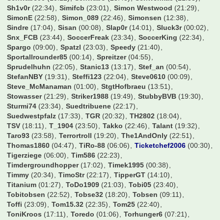
Schwabe90
(10:12)
Schwabo
(23:48)
Schwenka5
(21:55)
Sh1v0r
(22:34)
Simifcb
(23:01)
Simon Westwood
(21:29)
SimonE
(22:58)
Simon_089
(22:46)
Simonsen
(12:38)
Sindre
(17:04)
Sisan
(00:08)
Slap0r
(14:01)
Sluck3r
(00:02)
Snx_FCB
(23:44)
SoccerFreak
(23:34)
SoccerKing
(22:34)
Spargo
(09:00)
Spatzl
(23:03)
Speedy
(21:40)
Sportallrounder85
(00:14)
Spreitzer
(04:55)
Sprudelhuhn
(22:05)
Stanic13
(13:17)
Stef_an
(00:54)
StefanNBY
(19:31)
Steffi123
(22:04)
Steve0610
(00:09)
Steve_McManaman
(01:00)
StgtHofbraeu
(13:51)
Stowasser
(21:29)
Striker1988
(19:49)
StubbyBVB
(19:30)
Sturmi74
(23:34)
Suedtribuene
(22:17)
Suedwestpfalz
(17:33)
TGR
(20:32)
TH2802
(18:04)
TSV
(18:11)
T_1904
(23:50)
Takko
(22:46)
Talant
(19:32)
Taro93
(23:58)
Terrortroll
(19:20)
The1AndOnly
(22:51)
Thomas1860
(04:47)
TiRo-88
(06:06)
Ticketchef2006
(00:30)
Tigerziege
(06:00)
Tim586
(22:23)
Timdergroundhopper
(17:02)
Timek1995
(00:38)
Timmy
(20:34)
TimoStr
(22:17)
TipperGT
(14:10)
Titanium
(01:27)
ToDo1909
(21:03)
Tobi05
(23:40)
Tobitobsen
(22:52)
Tobse32
(18:20)
Tobsen
(09:11)
Toffi
(23:09)
Tom15.32
(22:35)
Tom25
(22:40)
ToniKroos
(17:11)
Toredo
(01:06)
Torhunger6
(07:21)