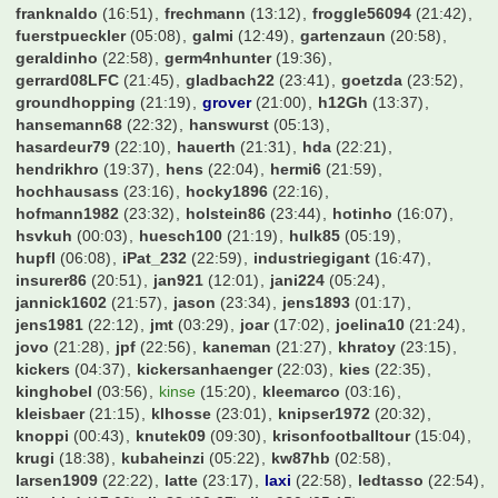
franknaldo
(16:51)
frechmann
(13:12)
froggle56094
(21:42)
fuerstpueckler
(05:08)
galmi
(12:49)
gartenzaun
(20:58)
geraldinho
(22:58)
germ4nhunter
(19:36)
gerrard08LFC
(21:45)
gladbach22
(23:41)
goetzda
(23:52)
groundhopping
(21:19)
grover
(21:00)
h12Gh
(13:37)
hansemann68
(22:32)
hanswurst
(05:13)
hasardeur79
(22:10)
hauerth
(21:31)
hda
(22:21)
hendrikhro
(19:37)
hens
(22:04)
hermi6
(21:59)
hochhausass
(23:16)
hocky1896
(22:16)
hofmann1982
(23:32)
holstein86
(23:44)
hotinho
(16:07)
hsvkuh
(00:03)
huesch100
(21:19)
hulk85
(05:19)
hupfl
(06:08)
iPat_232
(22:59)
industriegigant
(16:47)
insurer86
(20:51)
jan921
(12:01)
jani224
(05:24)
jannick1602
(21:57)
jason
(23:34)
jens1893
(01:17)
jens1981
(22:12)
jmt
(03:29)
joar
(17:02)
joelina10
(21:24)
jovo
(21:28)
jpf
(22:56)
kaneman
(21:27)
khratoy
(23:15)
kickers
(04:37)
kickersanhaenger
(22:03)
kies
(22:35)
kinghobel
(03:56)
kinse
(15:20)
kleemarco
(03:16)
kleisbaer
(21:15)
klhosse
(23:01)
knipser1972
(20:32)
knoppi
(00:43)
knutek09
(09:30)
krisonfootballtour
(15:04)
krugi
(18:38)
kubaheinzi
(05:22)
kw87hb
(02:58)
larsen1909
(22:22)
latte
(23:17)
laxi
(22:58)
ledtasso
(22:54)