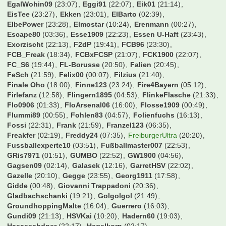
EgalWohin09
(23:07)
Eggi91
(22:07)
Eik01
(21:14)
EisTee
(23:27)
Ekken
(23:01)
ElBarto
(02:39)
ElbePower
(23:28)
Elmostar
(10:24)
Erenmann
(00:27)
Escape80
(03:36)
Esse1909
(22:23)
Essen U-Haft
(23:43)
Exorzischt
(22:13)
F2dP
(19:41)
FCB96
(23:30)
FCB_Freak
(18:34)
FCBxFCSP
(21:07)
FCK1900
(22:07)
FC_S6
(19:44)
FL-Borusse
(20:50)
Falien
(20:45)
FeSch
(21:59)
Felix00
(00:07)
Filzius
(21:40)
Finale Oho
(18:00)
Finne123
(23:24)
Fire4Bayern
(05:12)
Firlefanz
(12:58)
Flingern1895
(04:53)
FlinkeFlasche
(21:33)
Flo0906
(01:33)
FloArsenal06
(16:00)
Flosse1909
(00:49)
Flummi89
(00:55)
Fohlen83
(04:57)
Folienfuchs
(16:13)
Fossi
(22:31)
Frank
(21:59)
Franzel123
(06:35)
Freakfer
(02:19)
Freddy24
(07:35)
FreiburgerUltra
(20:20)
Fussballexperte10
(03:51)
Fußballmaster007
(22:53)
GRis7971
(01:51)
GUMBO
(22:52)
GW1900
(04:56)
Gagsen09
(02:14)
Galasek
(12:16)
GarretHSV
(22:02)
Gazelle
(20:10)
Gegge
(23:55)
Georg1911
(17:58)
Gidde
(00:48)
Giovanni Trappadoni
(20:36)
Gladbachschanki
(19:21)
Golgolgol
(21:49)
GroundhoppingMalte
(16:04)
Guerrero
(16:03)
Gundi09
(21:13)
HSVKai
(10:20)
Hadern60
(19:03)