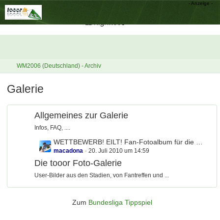
WM2006 (Deutschland) - Archiv
Galerie
Allgemeines zur Galerie
Infos, FAQ, ....
L
WETTBEWERB! EILT! Fan-Fotoalbum für die Deutsche Nationalmannschaft
macadona
20. Juli 2010 um 14:59
e
t
Die tooor Foto-Galerie
z
User-Bilder aus den Stadien, von Fantreffen und ...
t
e
B
Zum
Bundesliga Tippspiel
e