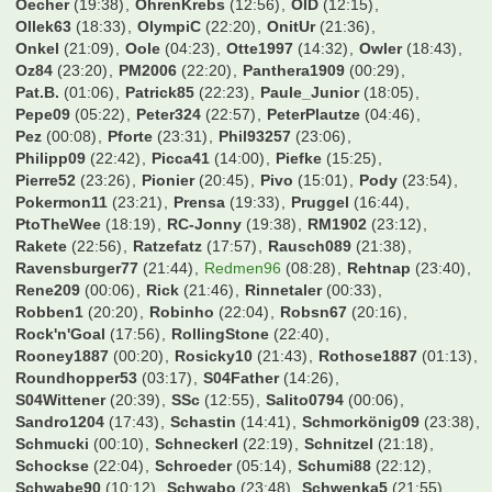
Oecher
(19:38)
OhrenKrebs
(12:56)
OlD
(12:15)
Ollek63
(18:33)
OlympiC
(22:20)
OnitUr
(21:36)
Onkel
(21:09)
Oole
(04:23)
Otte1997
(14:32)
Owler
(18:43)
Oz84
(23:20)
PM2006
(22:20)
Panthera1909
(00:29)
Pat.B.
(01:06)
Patrick85
(22:23)
Paule_Junior
(18:05)
Pepe09
(05:22)
Peter324
(22:57)
PeterPlautze
(04:46)
Pez
(00:08)
Pforte
(23:31)
Phil93257
(23:06)
Philipp09
(22:42)
Picca41
(14:00)
Piefke
(15:25)
Pierre52
(23:26)
Pionier
(20:45)
Pivo
(15:01)
Pody
(23:54)
Pokermon11
(23:21)
Prensa
(19:33)
Pruggel
(16:44)
PtoTheWee
(18:19)
RC-Jonny
(19:38)
RM1902
(23:12)
Rakete
(22:56)
Ratzefatz
(17:57)
Rausch089
(21:38)
Ravensburger77
(21:44)
Redmen96
(08:28)
Rehtnap
(23:40)
Rene209
(00:06)
Rick
(21:46)
Rinnetaler
(00:33)
Robben1
(20:20)
Robinho
(22:04)
Robsn67
(20:16)
Rock'n'Goal
(17:56)
RollingStone
(22:40)
Rooney1887
(00:20)
Rosicky10
(21:43)
Rothose1887
(01:13)
Roundhopper53
(03:17)
S04Father
(14:26)
S04Wittener
(20:39)
SSc
(12:55)
Salito0794
(00:06)
Sandro1204
(17:43)
Schastin
(14:41)
Schmorkönig09
(23:38)
Schmucki
(00:10)
Schneckerl
(22:19)
Schnitzel
(21:18)
Schockse
(22:04)
Schroeder
(05:14)
Schumi88
(22:12)