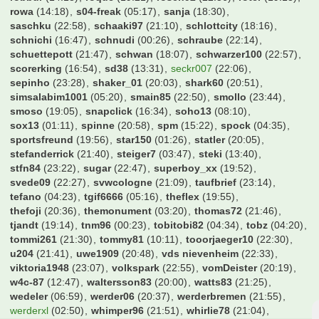
robbur
(14:18)
roque
(19:21)
rosch92
(22:56)
roter
(19:18)
rowa
(14:18)
s04-freak
(05:17)
sanja
(18:30)
saschku
(22:58)
schaaki97
(21:10)
schlottcity
(18:16)
schnichi
(16:47)
schnudi
(00:26)
schraube
(22:14)
schuettepott
(21:47)
schwan
(18:07)
schwarzer100
(22:57)
scorerking
(16:54)
sd38
(13:31)
seckr007
(22:06)
sepinho
(23:28)
shaker_01
(20:03)
shark60
(20:51)
simsalabim1001
(05:20)
smain85
(22:50)
smollo
(23:44)
smoso
(19:05)
snapclick
(16:34)
soho13
(08:10)
sox13
(01:11)
spinne
(20:58)
spm
(15:22)
spock
(04:35)
sportsfreund
(19:56)
star150
(01:26)
statler
(20:05)
stefanderrick
(21:40)
steiger7
(03:47)
steki
(13:40)
stfn84
(23:22)
sugar
(22:47)
superboy_xx
(19:52)
svede09
(22:27)
svwcologne
(21:09)
taufbrief
(23:14)
tefano
(04:23)
tgif6666
(05:16)
theflex
(19:55)
thefoji
(20:36)
themonument
(03:20)
thomas72
(21:46)
tjandt
(19:14)
tnm96
(00:23)
tobitobi82
(04:34)
tobz
(04:20)
tommi261
(21:30)
tommy81
(10:11)
tooorjaeger10
(22:30)
u204
(21:41)
uwe1909
(20:48)
vds nievenheim
(22:33)
viktoria1948
(23:07)
volkspark
(22:55)
vomDeister
(20:19)
w4c-87
(12:47)
waltersson83
(20:00)
watts83
(21:25)
wedeler
(06:59)
werder06
(20:37)
werderbremen
(21:55)
werderxl
(02:50)
whimper96
(21:51)
whirlie78
(21:04)