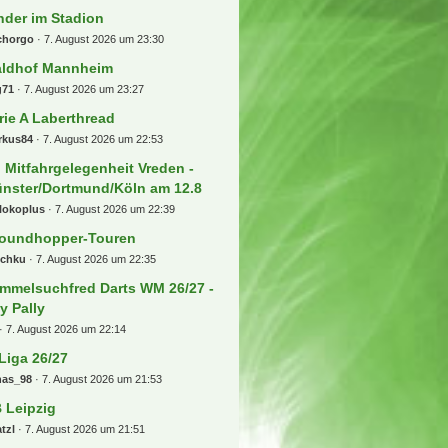
 Beiträge
) 4x Eishockey WM 2027
lsenkirchen Stehplatz
bacruz
8. August 2026 um 00:03
les rund ums gesindel, egal ob
aljo, blatter, elefanti oder
indel
l93257
7. August 2026 um 23:46
ansfers, Gerüchte und
skussionen
osse1909
7. August 2026 um 23:33
nder im Stadion