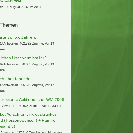
chireich
7. August 2026 um 21:24
 FC Köln
rtman99999
7. August 2026 um 21:18
shockey-WM 2027 in
sseldorf/Mannheim
schku
7. August 2026 um 21:11
) 2 x Finale Herren Hockey WM
.8.2026
gar
7. August 2026 um 21:08
 2-3 x NFL MÜNCHEN
gar
7. August 2026 um 20:58
r tooor Laberfred
nswurst
7. August 2026 um 20:58
L + Fantasy Football
ksim
7. August 2026 um 20:57
r Sky Deutschland Fred
standFound
7. August 2026 um 20:12
C Dart WM
ren
7. August 2026 um 20:05