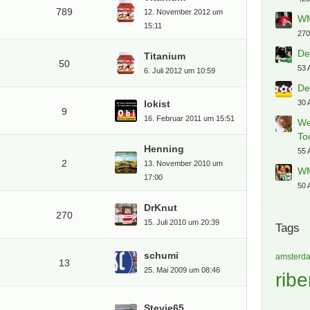
789
12. November 2012 um
15:11
Heiße
Titanium
50
he
6. Juli 2012 um 10:59
1.9
Jah
lokist
9
We
16. Februar 2011 um 15:51
2.5
Jah
Henning
Bu
2
13. November 2010 um
17:00
1.2
Jah
DrKnut
In
270
15. Juli 2010 um 20:39
789
Ti
schumi
Ki
13
25. Mai 2009 um 08:46
(g
428
WM
Stevie65