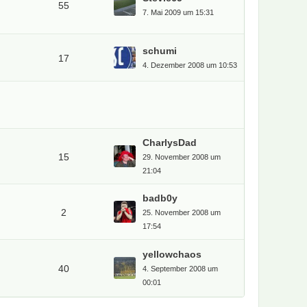
55
270
7. Mai 2009 um 15:31
De
53 
schumi
17
4. Dezember 2008 um 10:53
De
30 
We
To
55 
CharlysDad
WM
15
29. November 2008 um
50 
21:04
badb0y
Tags
2
25. November 2008 um
17:54
amsterd
ribe
yellowchaos
40
4. September 2008 um
00:01