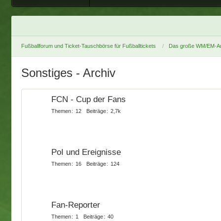
Fußballforum und Ticket-Tauschbörse für Fußballtickets
Das große WM/EM-Ar
Sonstiges - Archiv
FCN - Cup der Fans
Themen
12
Beiträge
2,7k
PoI und Ereignisse
Themen
16
Beiträge
124
Fan-Reporter
Themen
1
Beiträge
40