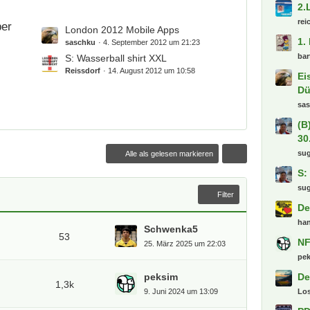
t
Ds
t
r
e
ber
Wa
L
London 2012 Mobile Apps
ä
B
mi
e
saschku
4. September 2012 um 21:23
g
e
t
S: Wasserball shirt XXL
Se
e
i
z
Reissdorf
14. August 2012 um 10:58
ma
t
t
r
[S
e
ä
Mü
B
g
mo
e
e
i
Gr
t
Alle als gelesen markieren
sa
r
Sa
ä
Al
g
Filter
jpf
e
3.
Schwenka5
53
Jo
25. März 2025 um 22:03
RB
peksim
Spa
1,3k
9. Juni 2024 um 13:09
2.