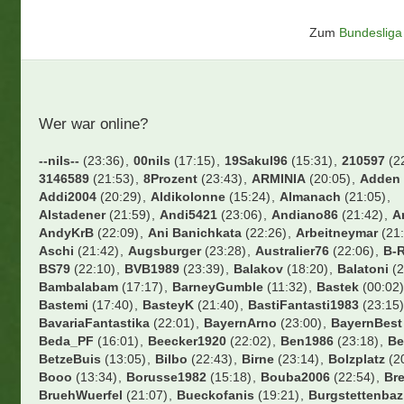
Zum
Bundesliga 
Wer war online?
--nils--
(23:36)
00nils
(17:15)
19Sakul96
(15:31)
210597
(2
3146589
(21:53)
8Prozent
(23:43)
ARMINIA
(20:05)
Adden
Addi2004
(20:29)
Aldikolonne
(15:24)
Almanach
(21:05)
Alstadener
(21:59)
Andi5421
(23:06)
Andiano86
(21:42)
A
AndyKrB
(22:09)
Ani Banichkata
(22:26)
Arbeitneymar
(21:
Aschi
(21:42)
Augsburger
(23:28)
Australier76
(22:06)
B-R
BS79
(22:10)
BVB1989
(23:39)
Balakov
(18:20)
Balatoni
(2
Bambalabam
(17:17)
BarneyGumble
(11:32)
Bastek
(00:02
Bastemi
(17:40)
BasteyK
(21:40)
BastiFantasti1983
(23:15
BavariaFantastika
(22:01)
BayernArno
(23:00)
BayernBest
Beda_PF
(16:01)
Beecker1920
(22:02)
Ben1986
(23:18)
Be
BetzeBuis
(13:05)
Bilbo
(22:43)
Birne
(23:14)
Bolzplatz
(2
Booo
(13:34)
Borusse1982
(15:18)
Bouba2006
(22:54)
Br
BruehWuerfel
(21:07)
Bueckofanis
(19:21)
Burgstettenbaz