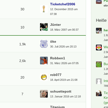
rei
Ticketchef2006
1.
30
12. Dezember 2015 um
ba
07:38
Ei
Dü
Jünter
10
sa
18. März 2007 um 00:37
(B
30
öke
1,9k
su
30. Juli 2026 um 20:13
S:
Robben1
su
2,6k
31. März 2026 um 07:05
De
ha
rob077
NF
20
18. April 2019 um 21:08
pe
De
schuettepott
7
Lo
13. Januar 2016 um 12:18
PD
elt
Titanium