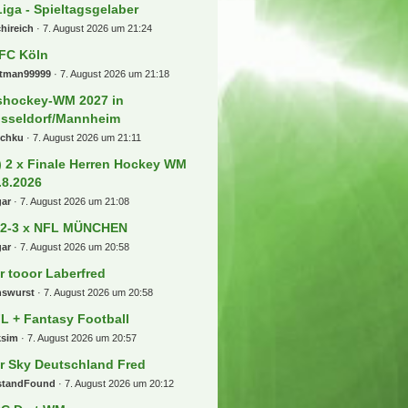
chorgo
7. August 2026 um 23:30
ldhof Mannheim
g71
7. August 2026 um 23:27
rie A Laberthread
rkus84
7. August 2026 um 22:53
] Mitfahrgelegenheit Vreden -
nster/Dortmund/Köln am 12.8
lokoplus
7. August 2026 um 22:39
oundhopper-Touren
schku
7. August 2026 um 22:35
mmelsuchfred Darts WM 26/27 -
ly Pally
7. August 2026 um 22:14
 Liga 26/27
nas_98
7. August 2026 um 21:53
 Leipzig
tzl
7. August 2026 um 21:51
Liga - Spieltagsgelaber