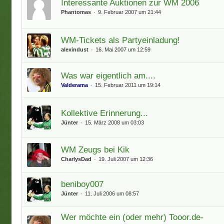
Interessante Auktionen zur WM 2006
Phantomas
9. Februar 2007 um 21:44
WM-Tickets als Partyeinladung!
alexindust
16. Mai 2007 um 12:59
Was war eigentlich am....
Valderama
15. Februar 2011 um 19:14
Kollektive Erinnerung...
Jünter
15. März 2008 um 03:03
WM Zeugs bei Kik
CharlysDad
19. Juli 2007 um 12:36
beniboy007
Jünter
11. Juli 2006 um 08:57
Wer möchte ein (oder mehr) Tooor.de-