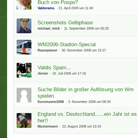
Buch von Pospo?
Valderama
21. April 2009 um 11:40
Screenshots Gelbphase
michael_mick
11. September 2006 um 00:25
WM2006-Stadion-Special
Raumplaner
30. November 2008 um 15:27
Valdis Spam...
Jünter
10. Juli 2006 um 17:16
Suche Bilder in großer Auflösung von Wm
spielen
Euromaster2008
3. November 2006 um 08:34
England vs. Deutschland......ein Jahr ist es
her!!
Mustermann
22. August 2008 um 10:16