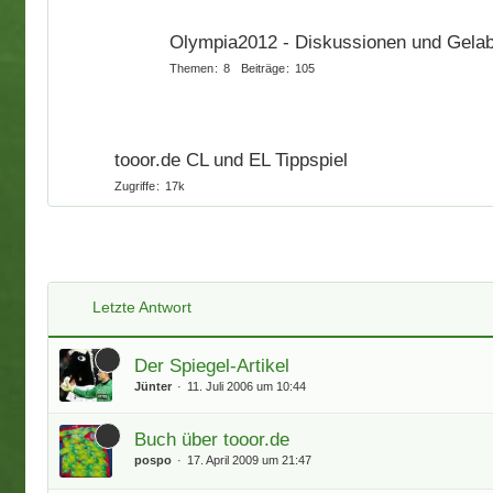
Olympia2012 - Diskussionen und Gela
Themen
8
Beiträge
105
tooor.de CL und EL Tippspiel
Zugriffe
17k
Letzte Antwort
Der Spiegel-Artikel
Jünter
11. Juli 2006 um 10:44
Buch über tooor.de
pospo
17. April 2009 um 21:47