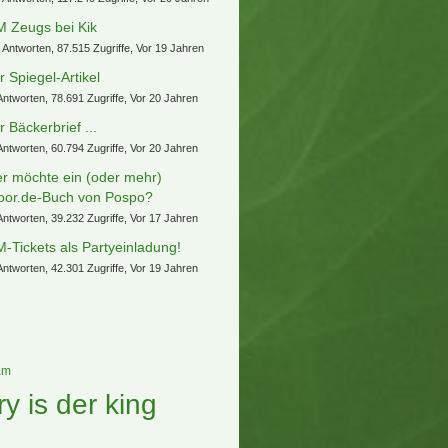
 Themen
ute vor xx Jahren...
23 Antworten, 402.722 Zugriffe, Vor 19
ren
lchen User vermisst Ihr?
64 Antworten, 376.695 Zugriffe, Vor 19
ren
ch über tooor.de
82 Antworten, 295.642 Zugriffe, Vor 17
ren
teressante Auktionen zur WM 2006
 Antworten, 140.538 Zugriffe, Vor 19 Jahren
cket Aufschrei für krebskrankes
nd (Herzenswunsch) + Familie
esamt 3)
 Antworten, 117.240 Zugriffe, Vor 20 Jahren
 Zeugs bei Kik