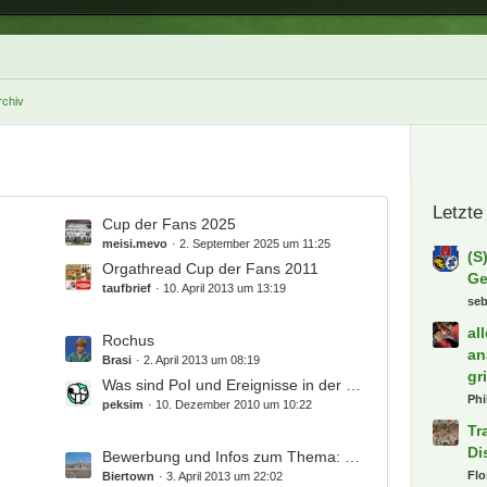
chiv
L
Cup der Fans 2025
e
meisi.mevo
2. September 2025 um 11:25
t
Orgathread Cup der Fans 2011
z
taufbrief
10. April 2013 um 13:19
t
e
L
Rochus
B
e
Brasi
2. April 2013 um 08:19
e
t
Was sind PoI und Ereignisse in der MemberMap?
i
z
peksim
10. Dezember 2010 um 10:22
t
t
r
e
L
Bewerbung und Infos zum Thema: Fan-Reporter
ä
B
e
Biertown
3. April 2013 um 22:02
g