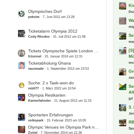
e
t
e
i
z
L
Olympisches Dorf
t
t
e
peksim
7. Juni 2011 um 13:28
r
e
t
ä
B
z
L
Ticketalarm Olympia 2012
g
e
t
e
Cody Rhodes
31. Juli 2012 um 21:08
e
i
e
t
t
B
z
Letzte
L
Tickets Olympische Spiele London 2012
r
e
t
e
fctunnel
15. Januar 2016 um 12:31
ä
i
e
(S
t
Ticketabholung Ghana
g
t
B
Ge
z
rausmade
1. September 2012 um 23:53
e
r
e
se
t
ä
i
e
)
al
L
Suche: 2 x Taek-won-do
g
t
B
an
e
rob077
1. März 2022 um 10:54
e
r
e
gr
t
Olympia Restkarten
ä
i
z
Kartenfahnder
21. August 2012 um 11:15
Phi
g
t
t
e
Tr
r
e
L
Sportarten Erfahrungen
Di
ä
B
e
volkspark
15. Februar 2023 um 10:05
Fl
g
e
t
Olympic Venues im Olympia Park nach den Olympischen Spielen
e
Ki
i
z
Zottel
7. November 2014 um 21:36