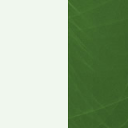
 Antworten, 87.515 Zugriffe, Vor 19 Jahren
r Spiegel-Artikel
Antworten, 78.691 Zugriffe, Vor 20 Jahren
r Bäckerbrief ...
Antworten, 60.794 Zugriffe, Vor 20 Jahren
r möchte ein (oder mehr)
oor.de-Buch von Pospo?
Antworten, 39.232 Zugriffe, Vor 17 Jahren
-Tickets als Partyeinladung!
Antworten, 42.301 Zugriffe, Vor 19 Jahren
am
ry is der king