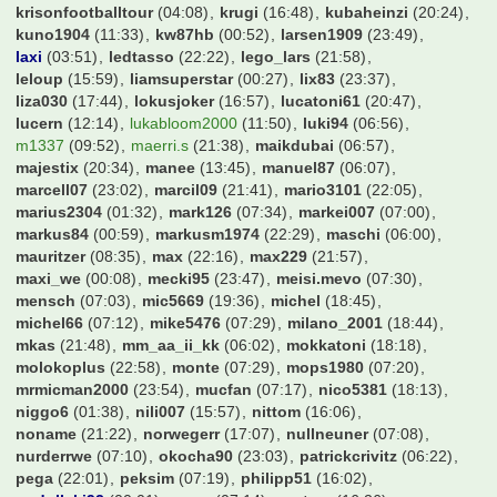
fctunnel
(23:06)
feverpitch79
(07:28)
fevon
(20:55)
figur87
(13:18)
flaschenbier
(07:34)
flitschi
(07:15)
flo200000
(21:28)
flo87
(07:26)
forza_osna
(22:58)
frankfurterjunge
(20:48)
franknaldo
(23:59)
frechmann
(20:36)
froggle56094
(15:07)
galmi
(07:34)
gartenzaun
(21:20)
geraldinho
(21:55)
germ4nhunter
(23:27)
gerrard08LFC
(22:36)
gladbach22
(22:46)
groundhopping
(05:28)
grover
(22:30)
h12Gh
(14:29)
hansemann68
(07:21)
hanswurst
(07:29)
hasardeur79
(06:07)
hauerth
(22:31)
hda
(06:51)
hendrik8998
(22:41)
hendrikhro
(07:00)
hens
(23:00)
hermi6
(07:33)
hochhausass
(06:47)
hocky1896
(08:44)
hofmann1982
(23:34)
holstein86
(22:50)
hotinho
(06:41)
hsvkuh
(05:43)
huesch100
(06:30)
hulk85
(07:33)
hupfl
(06:08)
iPat_232
(06:05)
industriegigant
(12:38)
insurer86
(10:50)
jan921
(13:31)
jannick1602
(07:17)
jason
(07:31)
jens1893
(05:19)
jens1981
(20:19)
jense3000
(22:38)
jmt
(07:05)
joelina10
(20:21)
jovo
(22:32)
jpf
(07:28)
julli
(17:05)
kaneman
(23:46)
kasi1981
(17:23)
khratoy
(23:30)
kickers
(21:42)
kickersanhaenger
(23:27)
kinghobel
(07:14)
kleemarco
(06:51)
kleisbaer
(07:11)
klhosse
(07:30)
knipser1972
(07:32)
knutek09
(20:22)