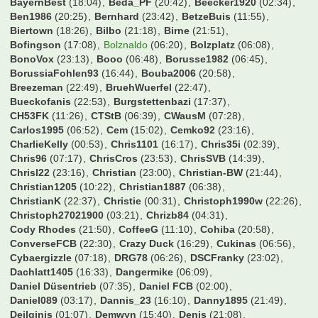
39 Antworten, 27.728 Zugriffe, Vor 18 Jahren
Wer war online?
00nils
(00:27)
0711
(16:37)
19Sakul96
(23:25)
19joern09
(18:18)
210597
(10:28)
3146589
(16:46)
8Prozent
(05:41)
ALX
(16:46)
ARMINIA
(22:59)
Adden
(05:48)
Addi2004
(01:19)
Aldikolonne
(06:36)
Ali72
(21:42)
Alstadener
(17:35)
Andi5421
(23:52)
Andiano86
(07:21)
Andiii
(05:56)
Andre4567
(09:10)
AndyKrB
(07:31)
Ani Banichkata
(05:35)
Arbeitneymar
(19:33)
Aschi
(18:39)
Atze1406
(17:13)
Augsburger
(07:34)
Australier76
(07:14)
B-Rabbit
(01:50)
BS79
(07:10)
BVB1989
(23:54)
Balakov
(06:21)
Balatoni
(06:40)
Bambalabam
(07:35)
BarneyGumble
(07:49)
Bastek
(07:25)
Bastemi
(07:01)
BasteyK
(13:45)
BastiFantasti1983
(07:34)
Batzi
(08:19)
BavariaFantastika
(22:09)
BayernArno
(07:19)
BayernBest
(18:04)
Beda_PF
(20:42)
Beecker1920
(02:34)