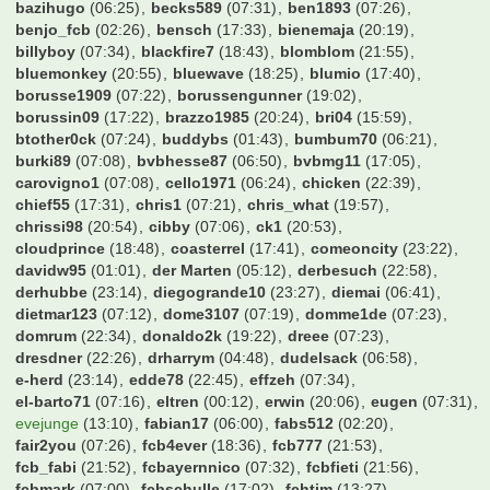
Tobi05
(23:33)
Tobitobsen
(23:38)
Tobse32
(08:43)
Toffi
(07:24)
Tom15.32
(07:34)
Tom25
(06:46)
ToniKroos
(13:29)
Toredo
(21:44)
Torhunger6
(07:21)
Tottenham-Tickets
(23:48)
Travelinho
(07:35)
Trommler
(21:57)
Tyler Durden
(14:31)
UdoKannJudo
(23:31)
Unikat
(07:34)
Used
(15:03)
Valderama
(00:44)
Vantheman
(22:58)
Varela
(06:16)
VfB-Tom
(21:02)
Vfbler97
(06:03)
Vollgas94
(07:33)
W0ll3
(11:38)
Waldhof-Ralle
(22:53)
WalterFrosch
(21:33)
Webmatty
(15:29)
Wedau
(21:47)
Weltmeister2014
(07:33)
Wendell
(00:21)
WerderYoda
(07:28)
Werderstrand
(00:37)
West United
(13:53)
Winfried
(23:58)
Wingman
(13:43)
Wolfman27
(05:32)
Wombel31
(06:27)
Wretched
(06:41)
XYZ999
(19:44)
Zeimen
(07:18)
Zeroberto
(20:14)
Zeuge_Yeboahs
(09:15)
Zirni
(21:35)
Zitronen
(20:50)
Zoexdzn
(01:19)
Zuckerhut
(14:02)
Zumsel
(14:16)
aarauer
(12:55)
achimkal
(21:21)
albirinho89
(20:49)
alexo
(14:51)
alfonso123
(06:53)
alohahe
(07:25)
alonso-mosley
(07:29)
amoroso1001
(22:39)
andre2206
(16:58)
aronymus
(07:23)
asgezi
(07:27)
axwell
(23:38)
bahrlotelli93
(00:35)
bamberger11
(22:17)
baracuda
(22:39)
bartman99999
(07:12)
bashman
(23:00)
bazihugo
(06:25)
becks589
(07:31)
ben1893
(07:26)