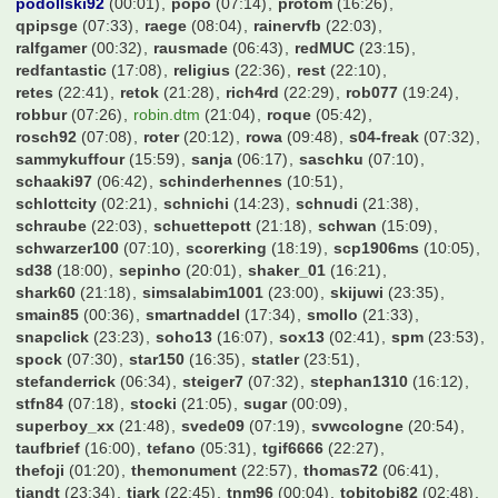
krisonfootballtour
(04:08)
krugi
(16:48)
kubaheinzi
(20:24)
kuno1904
(11:33)
kw87hb
(00:52)
larsen1909
(23:49)
laxi
(03:51)
ledtasso
(22:22)
lego_lars
(21:58)
leloup
(15:59)
liamsuperstar
(00:27)
lix83
(23:37)
liza030
(17:44)
lokusjoker
(16:57)
lucatoni61
(20:47)
lucern
(12:14)
lukabloom2000
(11:50)
luki94
(06:56)
m1337
(09:52)
maerri.s
(21:38)
maikdubai
(06:57)
majestix
(20:34)
manee
(13:45)
manuel87
(06:07)
marcell07
(23:02)
marcil09
(21:41)
mario3101
(22:05)
marius2304
(01:32)
mark126
(07:34)
markei007
(07:00)
markus84
(00:59)
markusm1974
(22:29)
maschi
(06:00)
mauritzer
(08:35)
max
(22:16)
max229
(21:57)
maxi_we
(00:08)
mecki95
(23:47)
meisi.mevo
(07:30)
mensch
(07:03)
mic5669
(19:36)
michel
(18:45)
michel66
(07:12)
mike5476
(07:29)
milano_2001
(18:44)
mkas
(21:48)
mm_aa_ii_kk
(06:02)
mokkatoni
(18:18)
molokoplus
(22:58)
monte
(07:29)
mops1980
(07:20)
mrmicman2000
(23:54)
mucfan
(07:17)
nico5381
(18:13)
niggo6
(01:38)
nili007
(15:57)
nittom
(16:06)
noname
(21:22)
norwegerr
(17:07)
nullneuner
(07:08)
nurderrwe
(07:10)
okocha90
(23:03)
patrickcrivitz
(06:22)
pega
(22:01)
peksim
(07:19)
philipp51
(16:02)
podollski92
(00:01)
popo
(07:14)
protom
(16:26)