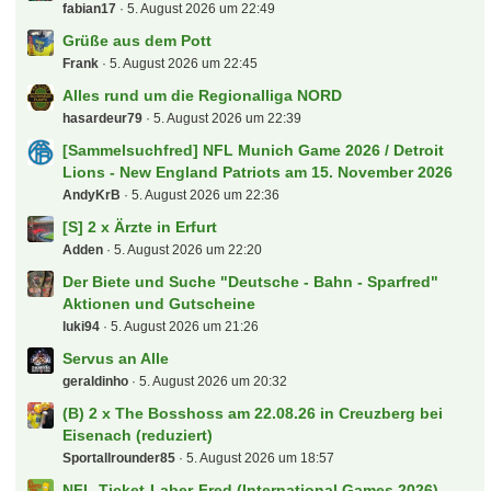
Letzte Beiträge
Kino-Tipp-Fred
peksim
6. August 2026 um 07:19
[B] 1x Die Toten Hosen Düsseldorf, 10.07.2027
Schockse
6. August 2026 um 07:01
Die Toten Hosen on Tour
laxi
6. August 2026 um 03:49
Tickets für die Premier League +++ Fragen und
Antworten Thread !!!
Georg1911
6. August 2026 um 00:16
(B) 2 + 8x Roy Bianco und die Abbrunzati Boys in
Bonn
flo87
5. August 2026 um 23:31
Alles rund um die Regionalliga NORD-OST
fabian17
5. August 2026 um 22:49