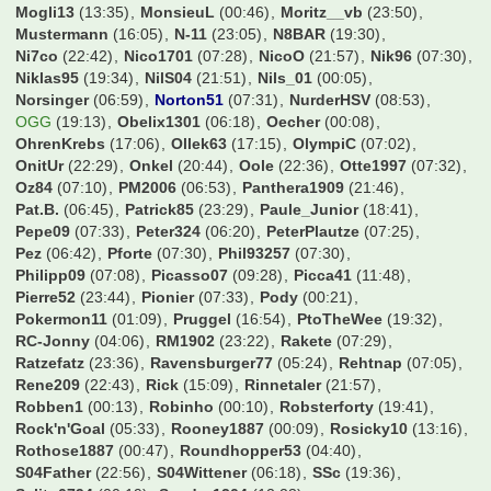
Kartograph
(07:28)
Kern
(23:18)
Kevin94
(22:16)
KevinKuranyi22
(19:54)
Kevin_173
(19:34)
KiGoe83
(07:27)
KiKo
(04:25)
KickerKingdom
(21:34)
Kimmich32
(11:36)
King20087
(20:47)
Kingsmania
(02:04)
Klaxon
(07:34)
Knaddly
(23:13)
Koellefornia
(23:58)
Konfrontation
(01:38)
Kosseher76
(23:03)
Kugelblitz
(06:39)
Kundelinho
(23:45)
Larsinio
(16:21)
Lawless3012
(07:32)
Legendenstatus
(01:03)
Leipziger
(07:10)
Lemmo1984
(07:30)
Lenni00726
(14:21)
Leo90
(19:52)
Lexus1893
(21:45)
Lina2727
(21:34)
Linho
(16:08)
Lipsia1893
(07:11)
Lopesinho
(21:56)
LostandFound
(01:06)
Lothar-1990
(23:28)
Lowry
(17:35)
Macauley
(07:24)
Magic Dirk
(19:13)
Magolwes
(05:08)
MainMan
(19:42)
Makaai
(19:11)
Mango1893
(07:30)
Manu17
(20:17)
Manuel_
(23:06)
Marcus2116
(07:19)
Mario17
(07:22)
MarkFC
(06:33)
MarkusG.
(06:20)
Martin85
(22:27)
Mattgere
(08:27)
Maumau1987
(18:18)
MaxSVW
(07:25)
MaxWilsh
(20:38)
Maximum
(07:34)
Maxouli_29
(11:35)
Mc141
(11:16)
Mehlo
(00:22)
Mehmet Scholl
(05:06)
Mel76
(22:09)
MemoKS
(07:00)
Micha-W
(04:40)
MichaelFD
(10:09)
Michi91
(13:17)
Miix
(09:49)
Mo1909
(06:50)
Moerinho
(00:05)