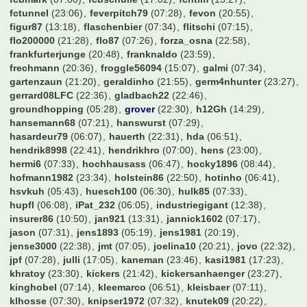
benjo_fcb
(02:26)
bensch
(17:33)
bienemaja
(20:19)
billyboy
(07:34)
blackfire7
(18:43)
blomblom
(21:55)
bluemonkey
(20:55)
bluewave
(18:25)
blumio
(17:40)
borusse1909
(07:22)
borussengunner
(19:02)
borussin09
(17:22)
brazzo1985
(20:24)
bri04
(15:59)
btother0ck
(07:24)
buddybs
(01:43)
bumbum70
(06:21)
burki89
(07:08)
bvbhesse87
(06:50)
bvbmg11
(17:05)
carovigno1
(07:08)
cello1971
(06:24)
chicken
(22:39)
chief55
(17:31)
chris1
(07:21)
chris_what
(19:57)
chrissi98
(20:54)
cibby
(07:06)
ck1
(20:53)
cloudprince
(18:48)
coasterrel
(17:41)
comeoncity
(23:22)
davidw95
(01:01)
der Marten
(05:12)
derbesuch
(22:58)
derhubbe
(23:14)
diegogrande10
(23:27)
diemai
(06:41)
dietmar123
(07:12)
dome3107
(07:19)
domme1de
(07:23)
domrum
(22:34)
donaldo2k
(19:22)
dreee
(07:23)
dresdner
(22:26)
drharrym
(04:48)
dudelsack
(06:58)
e-herd
(23:14)
edde78
(22:45)
effzeh
(07:34)
el-barto71
(07:16)
eltren
(00:12)
erwin
(20:06)
eugen
(07:31)
evejunge
(13:10)
fabian17
(06:00)
fabs512
(02:20)
fair2you
(07:26)
fcb4ever
(18:36)
fcb777
(21:53)
fcb_fabi
(21:52)
fcbayernnico
(07:32)
fcbfieti
(21:56)
fcbmark
(07:00)
fcbschulle
(17:02)
fchtim
(13:27)