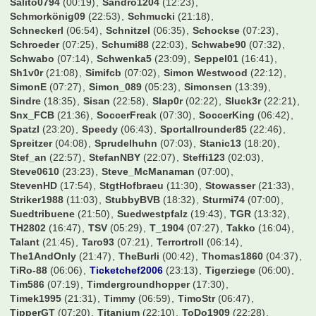
Mogli13
(13:35)
MonsieuL
(00:46)
Moritz__vb
(23:50)
Mustermann
(16:05)
N-11
(23:05)
N8BAR
(19:30)
Ni7co
(22:42)
Nico1701
(07:28)
NicoO
(21:57)
Nik96
(07:30)
Niklas95
(19:34)
NilS04
(21:51)
Nils_01
(00:05)
Norsinger
(06:59)
Norton51
(07:31)
NurderHSV
(08:53)
OGG
(19:13)
Obelix1301
(06:18)
Oecher
(00:08)
OhrenKrebs
(17:06)
Ollek63
(17:15)
OlympiC
(07:02)
OnitUr
(22:29)
Onkel
(20:44)
Oole
(22:36)
Otte1997
(07:32)
Oz84
(07:10)
PM2006
(06:53)
Panthera1909
(21:46)
Pat.B.
(06:45)
Patrick85
(23:29)
Paule_Junior
(18:41)
Pepe09
(07:33)
Peter324
(06:20)
PeterPlautze
(07:25)
Pez
(06:42)
Pforte
(07:30)
Phil93257
(07:30)
Philipp09
(07:08)
Picasso07
(09:28)
Picca41
(11:48)
Pierre52
(23:44)
Pionier
(07:33)
Pody
(00:21)
Pokermon11
(01:09)
Pruggel
(16:54)
PtoTheWee
(19:32)
RC-Jonny
(04:06)
RM1902
(23:22)
Rakete
(07:29)
Ratzefatz
(23:36)
Ravensburger77
(05:24)
Rehtnap
(07:05)
Rene209
(22:43)
Rick
(15:09)
Rinnetaler
(21:57)
Robben1
(00:13)
Robinho
(00:10)
Robsterforty
(19:41)
Rock'n'Goal
(05:33)
Rooney1887
(00:09)
Rosicky10
(13:16)
Rothose1887
(00:47)
Roundhopper53
(04:40)
S04Father
(22:56)
S04Wittener
(06:18)
SSc
(19:36)
Salito0794
(00:19)
Sandro1204
(12:23)