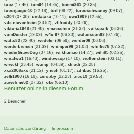
qpipsge
(07:33)
raege
(08:04)
rainervfb
(22:03)
ralfgamer
(00:32)
rausmade
(06:43)
redMUC
(23:15)
redfantastic
(17:08)
religius
(22:36)
rest
(22:10)
retes
(22:41)
retok
(21:28)
rich4rd
(22:29)
rob077
(19:24)
robbur
(07:26)
robin.dtm
(21:04)
roque
(05:42)
rosch92
(07:08)
roter
(20:12)
rowa
(09:48)
s04-freak
(07:32)
sammykuffour
(15:59)
sanja
(06:17)
saschku
(07:10)
schaaki97
(06:42)
schinderhennes
(10:51)
schlottcity
(02:21)
schnichi
(14:23)
schnudi
(21:38)
schraube
(22:03)
schuettepott
(21:18)
schwan
(15:09)
schwarzer100
(07:10)
scorerking
(18:19)
scp1906ms
(10:05)
sd38
(18:00)
sepinho
(20:01)
shaker_01
(16:21)
shark60
(21:18)
simsalabim1001
(23:00)
skijuwi
(23:35)
smain85
(00:36)
smartnaddel
(17:34)
smollo
(21:33)
snapclick
(23:23)
soho13
(16:07)
sox13
(02:41)
spm
(23:53)
spock
(07:30)
star150
(16:35)
statler
(23:51)
stefanderrick
(06:34)
steiger7
(07:32)
stephan1310
(16:12)
stfn84
(07:18)
stocki
(21:05)
sugar
(00:09)
superboy_xx
(21:48)
svede09
(07:19)
svwcologne
(20:54)
taufbrief
(16:00)
tefano
(05:31)
tgif6666
(22:27)
thefoji
(01:20)
themonument
(22:57)
thomas72
(06:41)
tjandt
(23:34)
tjark
(22:45)
tnm96
(00:04)
tobitobi82
(02:48)