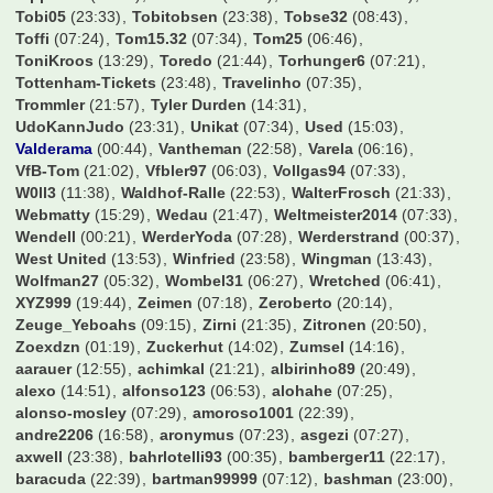
Schmorkönig09
(22:53)
Schmucki
(21:18)
Schneckerl
(06:54)
Schnitzel
(06:35)
Schockse
(07:23)
Schroeder
(07:25)
Schumi88
(22:03)
Schwabe90
(07:32)
Schwabo
(07:14)
Schwenka5
(23:09)
Seppel01
(16:41)
Sh1v0r
(21:08)
Simifcb
(07:02)
Simon Westwood
(22:12)
SimonE
(07:27)
Simon_089
(05:23)
Simonsen
(13:39)
Sindre
(18:35)
Sisan
(22:58)
Slap0r
(02:22)
Sluck3r
(22:21)
Snx_FCB
(21:36)
SoccerFreak
(07:30)
SoccerKing
(06:42)
Spatzl
(23:20)
Speedy
(06:43)
Sportallrounder85
(22:46)
Spreitzer
(04:08)
Sprudelhuhn
(07:03)
Stanic13
(18:20)
Stef_an
(22:57)
StefanNBY
(22:07)
Steffi123
(02:03)
Steve0610
(23:23)
Steve_McManaman
(07:00)
StevenHD
(17:54)
StgtHofbraeu
(11:30)
Stowasser
(21:33)
Striker1988
(11:03)
StubbyBVB
(18:32)
Sturmi74
(07:00)
Suedtribuene
(21:50)
Suedwestpfalz
(19:43)
TGR
(13:32)
TH2802
(16:47)
TSV
(05:29)
T_1904
(07:27)
Takko
(16:04)
Talant
(21:45)
Taro93
(07:21)
Terrortroll
(06:14)
The1AndOnly
(21:47)
TheBurli
(00:42)
Thomas1860
(04:37)
TiRo-88
(06:06)
Ticketchef2006
(23:13)
Tigerziege
(06:00)
Tim586
(07:19)
Timdergroundhopper
(17:30)
Timek1995
(21:31)
Timmy
(06:59)
TimoStr
(06:47)
TipperGT
(07:20)
Titanium
(22:10)
ToDo1909
(22:28)