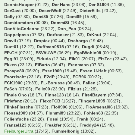
Ben1986
(20:25)
Bernhard
(23:42)
BetzeBuis
(11:55)
Biertown
(18:26)
Bilbo
(21:18)
Birne
(21:51)
Bofingson
(17:08)
Bolznaldo
(06:20)
Bolzplatz
(06:08)
BonoVox
(23:13)
Booo
(06:48)
Borusse1982
(06:45)
BorussiaFohlen93
(16:44)
Bouba2006
(20:58)
Breezeman
(22:49)
BruehWuerfel
(22:47)
Bueckofanis
(22:53)
Burgstettenbazi
(17:37)
CH53FK
(11:26)
CTStB
(06:39)
CWausM
(07:28)
Carlos1995
(06:52)
Cem
(15:02)
Cemko92
(23:16)
CharlieKelly
(00:53)
Chris1101
(16:17)
Chris35i
(02:39)
Chris96
(07:17)
ChrisCros
(23:53)
ChrisSVB
(14:39)
Chrisl22
(23:16)
Christian
(23:00)
Christian-BW
(21:44)
Christian1205
(10:22)
Christian1887
(06:38)
ChristianK
(22:37)
Christie
(00:31)
Christoph1990w
(22:26)
Christoph27021900
(03:21)
Chrizb84
(04:31)
Cody Rhodes
(21:50)
CoffeeG
(11:10)
Cohiba
(20:58)
ConverseFCB
(22:30)
Crazy Duck
(16:29)
Cukinas
(06:56)
Cybaergizzle
(07:18)
DRG78
(06:26)
DSCFranky
(23:02)
Dachlatt1405
(16:33)
Dangermike
(06:09)
Daniel Düsentrieb
(07:35)
Daniel FCB
(02:00)
Daniel089
(03:17)
Dannis_23
(16:10)
Danny1895
(21:49)
Deilginis
(01:07)
Demwyn
(15:40)
Denis
(21:08)