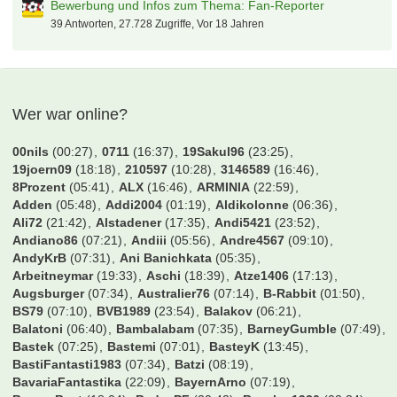
el-barto71
5. August 2026 um 16:51
Der tooor Laberfred
Valderama
5. August 2026 um 16:01
PDC Dart WM
jpf
5. August 2026 um 15:47
Sammelsuchfred Darts WM 26/27 - Ally Pally
jpf
5. August 2026 um 15:46
kicker managerspiel 23/24 1.liga interaktiv
Booo
5. August 2026 um 15:21
Champions League 26-27
Pierre52
5. August 2026 um 14:58
Borussia Dortmund
Bouba2006
5. August 2026 um 13:56
Heiße Themen
Bewerbung und Infos zum Thema: Fan-Reporter