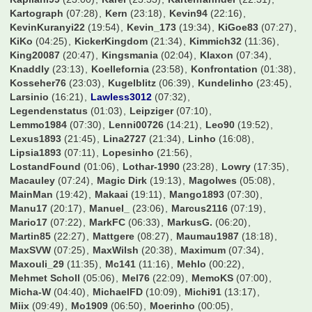
Förbsen
(14:32)
GRis7971
(01:06)
GUMBO
(07:23)
GW1900
(20:49)
Gagsen09
(10:56)
Galasek
(14:09)
GarretHSV
(20:28)
Gaustl
(20:38)
Gazelle
(19:14)
Gegge
(07:15)
Georg1911
(01:23)
Gidde
(22:39)
Gladbachschanki
(22:06)
Go23
(21:31)
GoleoXI
(09:59)
Golgolgol
(21:31)
GroundhoppingMalte
(23:52)
Gundi09
(02:36)
Hadern60
(21:23)
Haeaeschdner
(06:17)
Hagelkorn
(06:14)
HamBurgerKing
(22:55)
Hamburch
(15:12)
Hamburg1887
(12:52)
Hamburgerjungs
(07:34)
Hampabvb
(23:49)
Hamster09
(00:35)
Hansano1965
(07:16)
Harkinho
(19:25)
Harry2019
(00:41)
Harry54
(21:57)
Henning
(22:06)
HerrZog17
(00:54)
Holle09
(22:35)
Howie
(23:20)
Hupe
(07:11)
Icey245
(20:50)
Icke85
(02:28)
Ingolf
(05:46)
International
(17:19)
Isi40
(21:45)
Jaggabites
(00:38)
Janer
(22:10)
Janl
(23:38)
Jay
(21:03)
JayZ1985
(10:56)
Jens1957
(20:25)
Jenson
(20:12)
Jeronimo
(07:30)
JoeMcJoe
(21:56)
Johnny Kuster
(18:38)
JohnnyEuro
(20:44)
Jonas99
(07:32)
JonasKamper
(16:52)
Jonas_98
(07:24)
Joschi53
(17:27)
Josef Alsdorf
(15:54)
Jotze
(07:12)
Jugger87
(00:11)
Jules Rimet
(23:11)
Just_FCBCGN
(22:19)
KaWi74
(00:14)
Kago
(20:06)
Kapllani99
(23:00)
Karel
(23:33)
Kartenfahnder
(22:31)