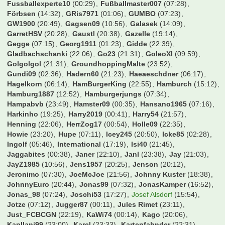
DennisHopper
(01:22)
Der Hans
(23:08)
Der S1904
(11:36)
DerGast
(20:00)
DesertWolf
(22:49)
DieterEilts
(23:42)
Dolly
(07:30)
Domi85
(07:26)
Domi89
(15:59)
Domidomdom
(00:08)
DommiSt
(16:45)
DonVitoCorleone
(23:22)
Don_Pao
(06:24)
Doppelpass
(07:33)
Dorfrocker
(21:33)
DrKnut
(22:04)
Dravil
(07:19)
Dropicz
(00:44)
Dschorgo
(19:48)
Duet01
(12:27)
Duffman0815
(07:16)
Dugdi
(06:46)
EP-GH
(07:31)
ESVAUWE
(06:29)
EgalWohin09
(00:19)
Eggi91
(23:09)
Eiduda
(12:04)
Eik01
(20:07)
EisTee
(23:42)
Ekken
(23:13)
ElBarto
(06:47)
Erenmann
(07:32)
Escape80
(06:20)
Esse1909
(19:48)
Essen U-Haft
(00:53)
Exorzischt
(23:18)
F2dP
(20:49)
FCB96
(00:22)
FCK1900
(23:33)
FL-Borusse
(06:49)
Falien
(23:04)
FeSch
(07:05)
Felix00
(23:30)
Filzius
(21:28)
Finale Oho
(18:17)
Finne123
(18:14)
Fire4Bayern
(07:34)
Firlefanz
(20:13)
FlexoFCB
(15:27)
Flingern1895
(06:27)
FlinkeFlasche
(07:23)
Flo0906
(01:06)
FloArsenal06
(19:32)
Flosse1909
(04:57)
Flummi89
(23:22)
Fohlen83
(22:35)
Folienfuchs
(23:28)
Fossi
(19:54)
Frank
(00:24)
Franzel123
(06:35)
Freakfer
(06:31)
Freddy24
(15:48)
FreiburgerUltra
(17:45)
Fummelkönig
(13:02)
Fussballexperte10
(00:29)
Fußballmaster007
(07:28)