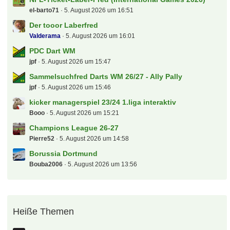
Grüße aus dem Pott
Frank
5. August 2026 um 22:45
Alles rund um die Regionalliga NORD
hasardeur79
5. August 2026 um 22:39
[Sammelsuchfred] NFL Munich Game 2026 / Detroit
Lions - New England Patriots am 15. November 2026
AndyKrB
5. August 2026 um 22:36
[S] 2 x Ärzte in Erfurt
Adden
5. August 2026 um 22:20
Der Biete und Suche "Deutsche - Bahn - Sparfred"
Aktionen und Gutscheine
luki94
5. August 2026 um 21:26
Servus an Alle
geraldinho
5. August 2026 um 20:32
(B) 2 x The Bosshoss am 22.08.26 in Creuzberg bei
Eisenach (reduziert)
Sportallrounder85
5. August 2026 um 18:57
NFL-Ticket-Laber-Fred (International Games 2026)