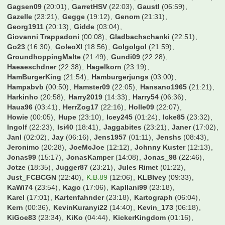
DennisHopper
(02:04)
Der Hans
(21:54)
DesertWolf
(23:52)
Dickie
(09:12)
Dolly
(21:57)
Domi85
(19:23)
Domi89
(02:05)
Domidomdom
(22:00)
DonChori
(09:50)
DonVitoCorleone
(15:29)
Don_Pao
(21:51)
Doppelpass
(04:38)
Dorfrocker
(21:52)
Doth78
(13:47)
DrKnut
(17:14)
Dravil
(22:26)
Dropicz
(03:43)
Dschorgo
(23:26)
Duffman0815
(19:23)
Dugdi
(21:28)
EP-GH
(21:31)
ESVAUWE
(09:15)
EchteNummer10
(00:16)
EgalWohin09
(17:35)
Eggi91
(22:12)
EisTee
(22:52)
Ekken
(12:55)
ElBarto
(22:11)
Elmostar
(23:07)
Erenmann
(15:25)
Escape80
(06:33)
Esse1909
(18:22)
Essen U-Haft
(09:06)
Excalibur
(09:47)
Exorzischt
(23:05)
F2dP
(19:58)
FCB96
(23:48)
FCK1900
(19:15)
FC_S6
(23:34)
FL-Borusse
(23:24)
Falien
(14:34)
FeSch
(23:05)
Felix00
(23:56)
Finale Oho
(00:26)
Finne123
(23:11)
Fire4Bayern
(02:55)
FlexoFCB
(23:14)
Flingern1895
(06:00)
FlinkeFlasche
(21:38)
FlipDeRip
(22:55)
Flo0906
(22:48)
FloArsenal06
(23:44)
Flosse1909
(00:34)
Flummi89
(21:39)
Fohlen83
(03:25)
Fossi
(18:54)
Frank
(00:08)
Freakfer
(21:03)
Fussballexperte10
(00:40)
Fußballmaster007
(18:46)
GRis7971
(21:50)
GUMBO
(02:58)
Gagsen09
(20:01)
GarretHSV
(22:03)
Gaustl
(06:59)
Gazelle
(23:21)
Gegge
(19:12)
Genom
(21:31)