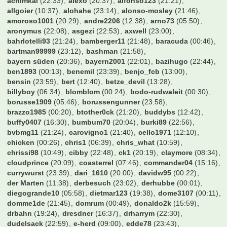
StubbyBVB
(14:11)
Sturmi74
(22:18)
Suedtribuene
(23:04)
TGR
(19:41)
TH2802
(20:25)
TSV
(14:39)
T_1904
(18:03)
Takko
(23:04)
Talant
(23:06)
Taro93
(10:24)
Terrortroll
(05:09)
The1AndOnly
(20:38)
Thomas1860
(01:14)
TiRo-88
(06:40)
Ticketchef2006
(22:32)
Tiger
(11:39)
Tim586
(07:51)
Timmy
(23:18)
TimoStr
(01:05)
Titanium
(21:44)
ToDo1909
(20:03)
Tobi05
(19:53)
Tobitobsen
(23:16)
Toffi
(01:04)
Tom15.32
(23:02)
Tom25
(22:06)
Tom_1977
(10:28)
ToniKroos
(02:38)
Toredo
(23:53)
Torhunger6
(16:39)
Travelinho
(01:55)
Trommler
(10:57)
UdoKannJudo
(07:01)
Unikat
(19:59)
Valderama
(22:29)
Vantheman
(00:26)
Varela
(01:40)
VfB-Tom
(03:17)
W0ll3
(09:55)
WalterFrosch
(18:11)
Webmatty
(08:05)
Wedau
(18:28)
Weltmeister2014
(18:15)
Wendell
(23:34)
WerderYoda
(23:22)
Werderstrand
(22:08)
Wiedervorlagedatum
(20:52)
Winfried
(15:22)
Wingman
(23:33)
Wolfman27
(06:07)
Wombel31
(06:19)
Wretched
(23:57)
XYZ999
(06:38)
Zaze
(18:57)
Zeimen
(00:56)
Zeroberto
(04:21)
Zeuge_Yeboahs
(08:13)
Zirni
(19:35)
Zitronen
(00:19)
Zoexdzn
(21:45)
Zottel
(21:27)
achimkal
(22:33)
alexo
(20:37)
alfonso123
(21:21)
allgoier
(10:37)
alohahe
(23:14)
alonso-mosley
(21:46)