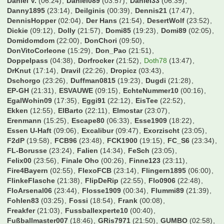
BVB1989
(19:53)
Balakov
(02:00)
Balatoni
(23:19)
Bambalabam
(05:53)
BarneyGumble
(04:50)
Bastek
(11:21)
Bastemi
(13:40)
BastiFantasti1983
(00:07)
Batzi
(18:18)
BavariaFantastika
(00:39)
BayernArno
(22:59)
BayernBest
(20:35)
Beda_PF
(17:10)
Beecker1920
(06:44)
Ben1986
(00:07)
Bernhard
(22:47)
Bilbo
(22:41)
Birne
(02:02)
Bolzplatz
(21:32)
Bonaventura
(19:52)
Borusse1982
(12:26)
Breezeman
(00:07)
BruehWuerfel
(16:31)
Bueckofanis
(00:04)
Burgstettenbazi
(17:20)
CTStB
(04:03)
CWausM
(22:57)
Carlos1995
(13:02)
Cem
(17:50)
Cemko92
(01:30)
CharlieKelly
(23:47)
Chris35i
(23:28)
Chris96
(20:37)
ChrisCros
(01:57)
Chrisl22
(02:21)
Christian
(23:32)
Christian1205
(01:21)
Christian1887
(22:27)
ChristianK
(17:42)
Christie
(19:00)
Christoph1990w
(15:27)
Christoph27021900
(07:24)
Chrizb84
(21:34)
Cody Rhodes
(23:03)
CoffeeG
(20:59)
Cohiba
(18:52)
Cukinas
(21:48)
Cybaergizzle
(00:29)
DRG78
(13:53)
DSCFranky
(23:08)
Dangermike
(01:22)
Daniel Düsentrieb
(22:22)
Daniel FCB
(18:35)
Daniel V.
(06:24)
Daniel089
(03:57)
Daniel33
(06:39)
Danny1895
(23:14)
Deilginis
(00:39)
Dennis21
(17:47)