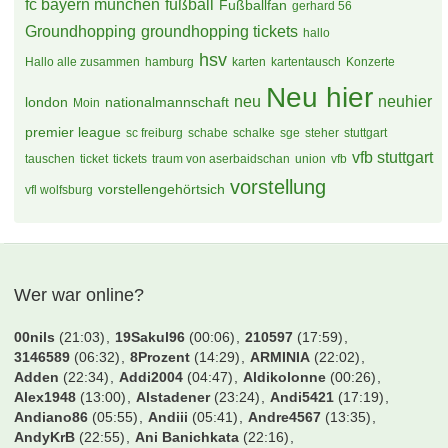
Servus an Alle
28 Antworten, 1.204 Zugriffe, Vor einer Woche
Moin aus dem Norden , Max stellt sich vor
41 Antworten, 1.663 Zugriffe, Vor 2 Wochen
Hallo
34 Antworten, 1.769 Zugriffe, Vor 2 Wochen
Vorstellung
28 Antworten, 1.387 Zugriffe, Vor 2 Wochen
Tags
bvb
bayern
Borussia Dortmund
bundesliga
DFB
BVB Borussia Dortmund
champions league
DFB Pokal
eintracht frankfurt
fc bayern
fcb
effzeh
EM 2024
england
fc bayern münchen
fußball
Fußballfan
gerhard 56
Groundhopping
groundhopping tickets
hallo