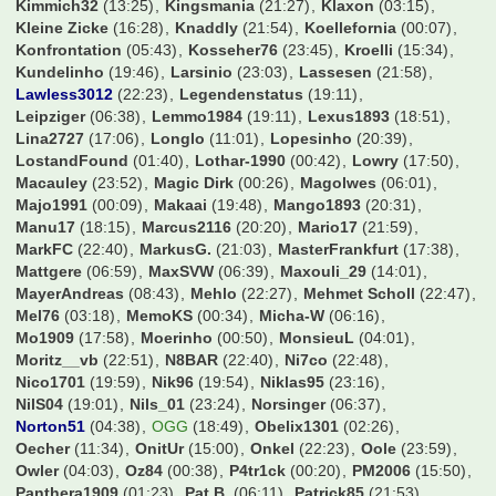
Georg1911
(20:13)
Gidde
(03:04)
Giovanni Trappadoni
(00:08)
Gladbachschanki
(22:51)
Go23
(16:30)
GoleoXI
(18:56)
Golgolgol
(21:59)
GroundhoppingMalte
(21:49)
Gundi09
(22:28)
Haeaeschdner
(22:38)
Hagelkorn
(23:19)
HamBurgerKing
(21:54)
Hamburgerjungs
(03:00)
Hampabvb
(00:50)
Hamster09
(22:05)
Hansano1965
(21:21)
Harkinho
(20:58)
Harry2019
(14:33)
Harry54
(06:36)
Haua96
(03:41)
HerrZog17
(22:16)
Holle09
(22:07)
Howie
(00:05)
Hupe
(23:10)
Icey245
(01:24)
Icke85
(23:32)
Ingolf
(22:23)
Isi40
(18:41)
Jaggabites
(23:21)
Janer
(17:02)
Janl
(02:02)
Jay
(06:16)
Jens1957
(01:11)
Jenshs
(08:43)
Jeronimo
(20:28)
JoeMcJoe
(12:12)
Johnny Kuster
(12:13)
Jonas99
(15:17)
JonasKamper
(14:08)
Jonas_98
(22:46)
Jotze
(18:35)
Jugger87
(23:21)
Jules Rimet
(01:22)
Just_FCBCGN
(22:40)
K.B.89
(12:06)
KLBIvey
(09:33)
KaWi74
(23:54)
Kago
(17:06)
Kapllani99
(23:18)
Karel
(17:01)
Kartenfahnder
(23:18)
Kartograph
(06:04)
Kern
(00:36)
KevinKuranyi22
(14:40)
Kevin_173
(06:18)
KiGoe83
(23:34)
KiKo
(04:44)
KickerKingdom
(01:16)
Kimmich32
(13:25)
Kingsmania
(21:27)
Klaxon
(03:15)
Kleine Zicke
(16:28)
Knaddly
(21:54)
Koellefornia
(00:07)