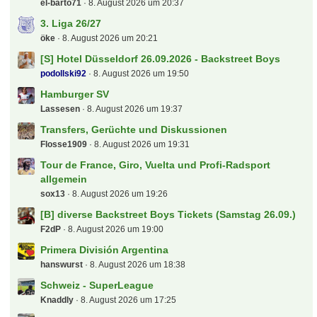
1. FC Köln
rob077
9. August 2026 um 00:56
Der tooor Laberfred
Howie
9. August 2026 um 00:05
2.Liga - Spieltagsgelaber
sugar
8. August 2026 um 22:31
Österreich - T-Mobile Bundesliga
fabian17
8. August 2026 um 22:09
MSV Duisburg
FlinkeFlasche
8. August 2026 um 21:37
Der Biete und Suche "Deutsche - Bahn - Sparfred"
Aktionen und Gutscheine
eltren
8. August 2026 um 21:34
S: 2-3 x NFL MÜNCHEN
khratoy
8. August 2026 um 21:03
Der "Deutsche - Bahn - Sparfred" Aktionen und
Gutscheine
el-barto71
8. August 2026 um 20:37
3. Liga 26/27