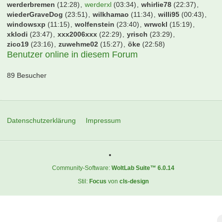
reichireich
(23:27)
rest
(23:16)
retes
(09:17)
rob077
(06:16)
robbur
(07:31)
roque
(22:03)
rosch92
(23:41)
roter
(12:01)
s04-freak
(06:37)
sanja
(01:25)
saschku
(00:26)
schaaki97
(23:02)
schlottcity
(01:42)
schnudi
(00:37)
schraube
(18:37)
schuettepott
(22:31)
schwarzer100
(06:39)
scorerking
(17:43)
sd38
(20:09)
sebacruz
(12:28)
seckr007
(20:23)
sepinho
(03:58)
shaker_01
(17:45)
shark60
(21:36)
simsalabim1001
(00:54)
skijuwi
(23:47)
smain85
(06:29)
smollo
(00:27)
smsprotest
(19:57)
snapclick
(10:31)
soho13
(20:01)
sox13
(19:27)
spinne
(17:31)
spm
(23:09)
spock
(22:41)
sportsfreund
(13:20)
statler
(19:28)
stefanderrick
(22:06)
steiger7
(00:26)
stfn84
(21:24)
sugar
(22:35)
superboy_xx
(23:14)
svede09
(20:39)
svwcologne
(06:18)
taufbrief
(18:50)
thefoji
(06:15)
themonument
(22:14)
thomas72
(07:00)
tjandt
(06:01)
tnm96
(17:48)
tobitobi82
(22:29)
tobz
(23:18)
tommi261
(06:16)
tooorjaeger10
(21:18)
torf
(12:06)
turboschwaney
(22:01)
u204
(23:20)
vds nievenheim
(11:39)
vflfreddy
(00:53)
viktoria1948
(00:02)
volkspark
(06:33)
waltersson83
(23:07)
watts83
(11:07)
wedeler
(07:47)
werder06
(22:36)
werderbremen
(12:28)
werderxl
(03:34)
whirlie78
(22:37)
wiederGraveDog
(23:51)
wilkhamao
(11:34)
willi95
(00:43)