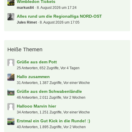
öke
8. August 2026 um 20:21
[S] Hotel Düsseldorf 26.09.2026 - Backstreet Boys
podollski92
8. August 2026 um 19:50
Hamburger SV
Lassesen
8. August 2026 um 19:37
Transfers, Gerüchte und Diskussionen
Flosse1909
8. August 2026 um 19:31
Tour de France, Giro, Vuelta und Profi-Radsport
allgemein
sox13
8. August 2026 um 19:26
[B] diverse Backstreet Boys Tickets (Samstag 26.09.)
F2dP
8. August 2026 um 19:00
Primera División Argentina
hanswurst
8. August 2026 um 18:38
Schweiz - SuperLeague
Knaddly
8. August 2026 um 17:25
Wimbledon Tickets
markus84
8. August 2026 um 17:24