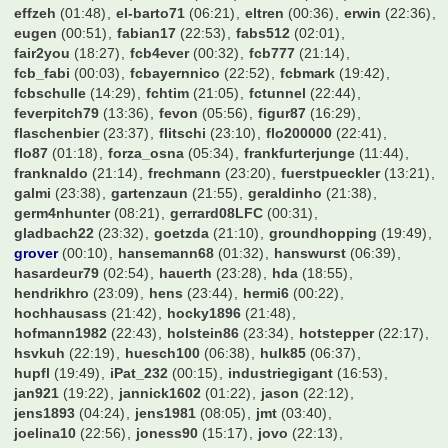
amoroso1001
(20:29)
andre2206
(12:38)
arno73
(05:50)
aronymus
(22:08)
asgezi
(22:53)
axwell
(23:00)
bahrlotelli93
(21:24)
bamberger11
(21:48)
baracuda
(00:46)
bartman99999
(23:12)
bashman
(21:58)
bayern süden
(20:36)
bayern2001
(22:01)
bazihugo
(22:44)
ben1893
(00:13)
benemil
(23:39)
benjo_fcb
(13:00)
bensin
(23:59)
bert
(12:40)
betze_devil
(13:28)
billyboy
(06:34)
blomblom
(00:24)
bodo-rudwaleit
(00:30)
borusse1909
(05:46)
borussengunner
(23:58)
brazzo1985
(00:20)
btother0ck
(21:20)
buddybs
(12:42)
buffy0407
(16:30)
bumbum70
(20:04)
burki89
(22:56)
bvbmg11
(21:24)
carovigno1
(21:40)
cello1971
(12:10)
chicken
(00:26)
chris1
(06:39)
chris_what
(10:59)
chrissi98
(10:49)
cibby
(22:48)
ck1
(20:19)
claymore
(08:34)
cloudprince
(20:09)
coasterrel
(07:46)
commander04
(15:16)
currywurst
(23:39)
dari_1610
(20:00)
davidw95
(00:22)
der Marten
(11:38)
derbesuch
(23:02)
derhubbe
(00:01)
diegogrande10
(05:58)
dietmar123
(19:38)
dome3107
(00:11)
domme1de
(21:45)
domrum
(00:49)
donaldo2k
(15:59)
drbahn
(19:24)
dresdner
(16:37)
drharrym
(22:30)
dudelsack
(22:59)
e-herd
(09:00)
edde78
(23:43)
effzeh
(01:48)
el-barto71
(06:21)
eltren
(00:36)
erwin
(22:36)
eugen
(00:51)
fabian17
(22:53)
fabs512
(02:01)