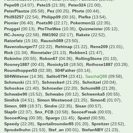
Konfrontation
(05:43)
Kosseher76
(23:45)
Kroelli
(15:34)
Kundelinho
(19:46)
Larsinio
(23:03)
Lassesen
(21:58)
Lawless3012
(22:23)
Legendenstatus
(19:11)
Leipziger
(06:38)
Lemmo1984
(19:11)
Lexus1893
(18:51)
Lina2727
(17:06)
Longlo
(11:01)
Lopesinho
(20:39)
LostandFound
(01:40)
Lothar-1990
(00:42)
Lowry
(17:50)
Macauley
(23:52)
Magic Dirk
(00:26)
Magolwes
(06:01)
Majo1991
(00:09)
Makaai
(19:48)
Mango1893
(20:31)
Manu17
(18:15)
Marcus2116
(20:20)
Mario17
(21:59)
MarkFC
(22:40)
MarkusG.
(21:03)
MasterFrankfurt
(17:38)
Mattgere
(06:59)
MaxSVW
(06:39)
Maxouli_29
(14:01)
MayerAndreas
(08:43)
Mehlo
(22:27)
Mehmet Scholl
(22:47)
Mel76
(03:18)
MemoKS
(00:34)
Micha-W
(06:16)
Mo1909
(17:58)
Moerinho
(00:50)
MonsieuL
(04:01)
Moritz__vb
(22:51)
N8BAR
(22:40)
Ni7co
(22:48)
Nico1701
(19:59)
Nik96
(19:54)
Niklas95
(23:16)
NilS04
(19:01)
Nils_01
(23:24)
Norsinger
(06:37)
Norton51
(04:38)
OGG
(18:49)
Obelix1301
(02:26)
Oecher
(11:34)
OnitUr
(15:00)
Onkel
(22:23)
Oole
(23:59)
Owler
(04:03)
Oz84
(00:38)
P4tr1ck
(00:20)
PM2006
(15:50)
Panthera1909
(01:23)
Pat.B.
(06:11)
Patrick85
(21:53)
Pepe09
(14:07)
Pete15
(21:38)
Peter324
(21:00)