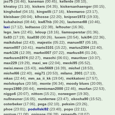
fair2you
(18:27)
fcb4ever
(00:32)
fcb777
(21:14)
fcb_fabi
(00:03)
fcbayernnico
(22:52)
fcbmark
(19:42)
fcbschulle
(14:29)
fchtim
(21:05)
fctunnel
(22:44)
feverpitch79
(13:36)
fevon
(05:56)
figur87
(16:29)
flaschenbier
(23:37)
flitschi
(23:10)
flo200000
(22:41)
flo87
(01:18)
forza_osna
(05:34)
frankfurterjunge
(11:44)
franknaldo
(21:14)
frechmann
(23:20)
fuerstpueckler
(13:21)
galmi
(23:38)
gartenzaun
(21:55)
geraldinho
(21:38)
germ4nhunter
(08:21)
gerrard08LFC
(00:31)
gladbach22
(23:32)
goetzda
(21:10)
groundhopping
(19:49)
grover
(00:10)
hansemann68
(01:32)
hanswurst
(06:39)
hasardeur79
(02:54)
hauerth
(23:28)
hda
(18:55)
hendrikhro
(23:09)
hens
(23:44)
hermi6
(00:22)
hochhausass
(21:42)
hocky1896
(21:48)
hofmann1982
(22:43)
holstein86
(23:34)
hotstepper
(22:17)
hsvkuh
(22:19)
huesch100
(06:38)
hulk85
(06:37)
hupfl
(19:49)
iPat_232
(00:15)
industriegigant
(16:53)
jan921
(19:22)
jannick1602
(01:22)
jason
(22:12)
jens1893
(04:24)
jens1981
(08:05)
jmt
(03:40)
joelina10
(22:56)
joness90
(15:17)
jovo
(22:13)
jsc75
(16:46)
kaneman
(00:45)
kellerde
(08:10)
khratoy
(21:16)
kickers
(04:35)
kickersanhaenger
(00:15)