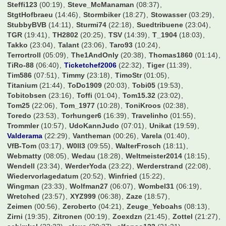
PeterPlautze
(05:58)
Pez
(00:25)
Pforte
(00:44)
Phil93257
(22:54)
Philipp09
(00:16)
Piefke
(13:54)
Pionier
(06:40)
Poets90
(22:17)
Pokermon11
(22:35)
Pruggel
(00:13)
PtoTheWee
(10:35)
Quizmeister
(05:12)
RC-Jonny
(22:58)
RM1902
(02:17)
Rakete
(22:52)
Ratzefatz
(15:16)
Rausch089
(23:50)
Ravensburger77
(22:22)
Rehtnap
(21:22)
Rene209
(21:01)
Rick
(11:34)
Rinnetaler
(21:13)
Robben1
(21:47)
Robinho
(00:55)
Robsn67
(04:36)
RollingStone
(01:10)
Rooney1887
(00:43)
Rosicky10
(18:50)
Rothose1887
(03:28)
Roundhopper53
(02:38)
S04Father
(03:14)
S04Wittener
(14:38)
Salito0794
(23:41)
SaschaQ88
(09:58)
Schmucki
(21:37)
Schneckerl
(21:25)
Schnitzel
(20:04)
Schockse
(21:40)
Schroeder
(22:20)
Schumi88
(21:28)
Schwabe90
(15:52)
Schwabo
(00:12)
Schwenka5
(00:55)
Simifcb
(04:51)
Simon Westwood
(21:25)
SimonE
(01:07)
Simon_089
(18:37)
Sindre
(22:35)
Sisan
(00:57)
Slap0r
(22:37)
Snx_FCB
(10:58)
SoccerFreak
(00:03)
SoccerKing
(00:38)
Spargo
(11:45)
Spatzl
(00:59)
Speedy
(22:28)
Sportallrounder85
(01:20)
Spreitzer
(23:52)
Sprudelhuhn
(21:53)
Stef_an
(00:01)
StefanNBY
(21:23)
Steffi123
(00:19)
Steve_McManaman
(08:37)
StgtHofbraeu
(14:46)
Stormbiker
(18:27)
Stowasser
(03:29)