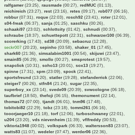
kinghobel
(04:15)
kingwilli
(17:16)
kleemarco
(23:17)
kleisbaer
(00:04)
klhosse
(22:20)
knipser1972
(19:33)
kubaheinzi
(08:44)
kw87hb
(00:26)
lauterner88
(10:46)
laxi
(17:12)
ledtasso
(22:38)
leftouter
(16:36)
lego_lars
(22:45)
leloup
(18:16)
liamsuperstar
(01:36)
lix83
(17:19)
liza030
(00:26)
lucern
(20:54)
luki94
(22:36)
maikdubai
(22:43)
majestix
(05:22)
manuel87
(05:18)
marcell07
(10:41)
mario3101
(15:22)
marius2304
(22:40)
mark126
(12:39)
markei007
(07:22)
markus84
(01:24)
markusm1974
(02:27)
maschi
(06:01)
mauritzer
(10:37)
max229
(19:29)
maxi_we
(22:04)
mecki95
(05:52)
meisi.mevo
(15:43)
mic5669
(16:39)
michel
(18:53)
michel66
(22:40)
mig71
(20:53)
milano_2001
(17:13)
mkas
(22:44)
mm_aa_ii_kk
(19:04)
mokkatoni
(17:57)
molokoplus
(20:58)
monte
(06:34)
moody blues
(20:09)
mops1980
(00:44)
mrmicman2000
(22:46)
mucfan
(22:53)
niggo6
(20:07)
nittom
(15:21)
norwegerr
(19:30)
nullneuner
(16:05)
nurderrwe
(23:47)
okocha90
(15:52)
osterbeker
(17:06)
pega
(02:10)
peksim
(23:26)
phoe
(23:01)
podollski92
(23:40)
popo
(22:11)
protom
(11:08)
qpipsge
(06:28)
rainervfb
(18:07)
ralfgamer
(23:25)
rausmade
(00:27)
redMUC
(01:13)