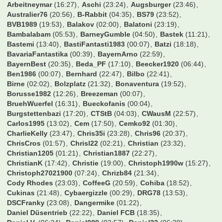
hsv
Hallo alle zusammen
hamburg
karten
kartentausch
Konzerte
Neu hier
neu
neuhier
london
nationalmannschaft
Moin
premier league
sc freiburg
schabe
schalke
sge
steher
stuttgart
vfb stuttgart
tauschen
ticket
tickets
traum von aserbaidschan
union
vfb
vorstellung
vorstellengehörtsich
vfl wolfsburg
Wer war online?
00nils
(21:03)
19Sakul96
(00:06)
210597
(17:59)
3146589
(06:32)
8Prozent
(14:29)
ARMINIA
(22:02)
Adden
(22:34)
Addi2004
(04:47)
Aldikolonne
(00:26)
Alex1948
(13:00)
Alstadener
(23:24)
Andi5421
(17:19)
Andiano86
(05:55)
Andiii
(05:41)
Andre4567
(13:35)
AndyKrB
(22:55)
Ani Banichkata
(22:16)
Arbeitneymar
(16:27)
Aschi
(23:24)
Augsburger
(23:46)
Australier76
(20:56)
B-Rabbit
(04:35)
BS79
(23:52)