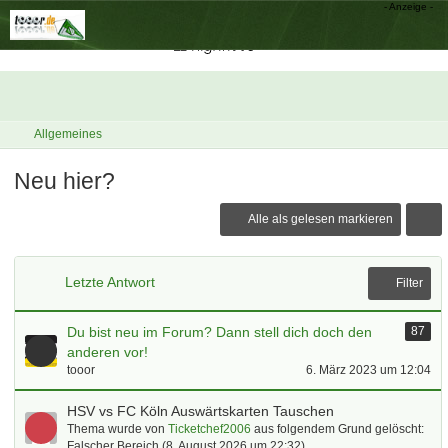
Allgemeines
Neu hier?
Alle als gelesen markieren
Letzte Antwort
Filter
Du bist neu im Forum? Dann stell dich doch den
87
anderen vor!
tooor
6. März 2023 um 12:04
HSV vs FC Köln Auswärtskarten Tauschen
Thema wurde von
Ticketchef2006
aus folgendem Grund gelöscht:
Falscher Bereich (
8. August 2026 um 22:32
)