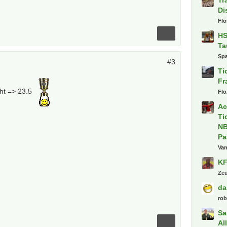
Di
Fl
HS
Ta
Spa
#3
Ti
Fr
ht => 23.5
Flo
Ac
Ti
NB
Pa
Va
KF
Ze
da
ro
Sa
Al