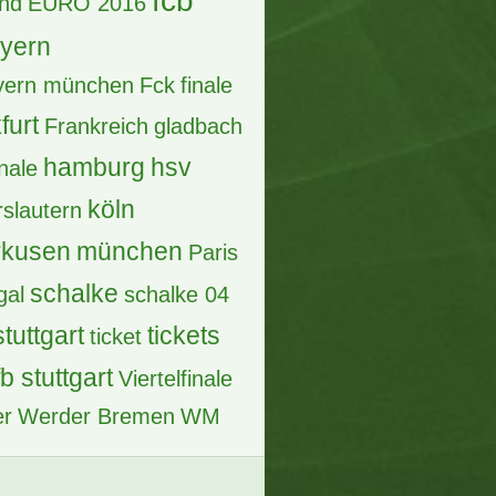
fcb
and
EURO 2016
ayern
ayern münchen
Fck
finale
furt
Frankreich
gladbach
hamburg
hsv
inale
köln
rslautern
rkusen
münchen
Paris
schalke
gal
schalke 04
stuttgart
tickets
ticket
fb stuttgart
Viertelfinale
er
Werder Bremen
WM