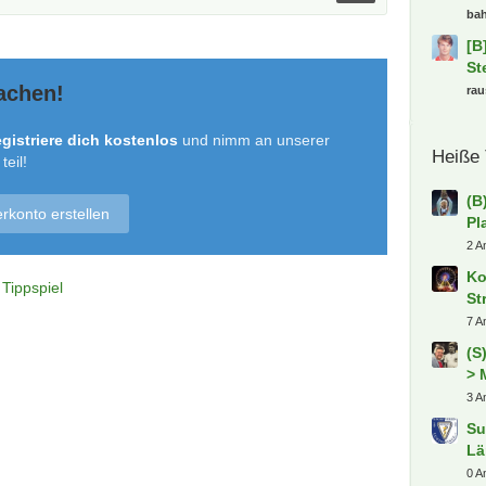
bah
[B
St
achen!
ra
gistriere dich kostenlos
und nimm an unserer
Heiße
eil!
(B
rkonto erstellen
Pl
2 A
Ko
Tippspiel
St
7 A
(S
> 
3 A
Su
Lä
0 A