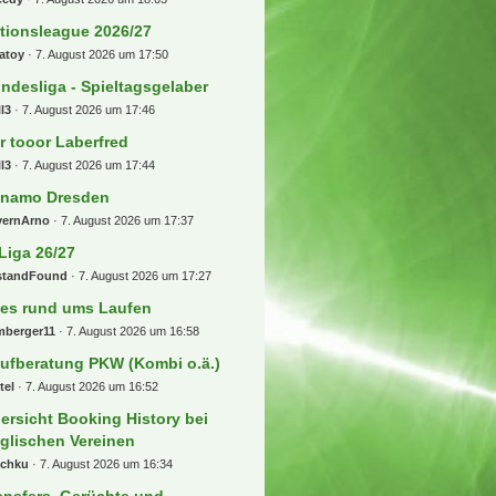
tionsleague 2026/27
atoy
7. August 2026 um 17:50
ndesliga - Spieltagsgelaber
l3
7. August 2026 um 17:46
r tooor Laberfred
l3
7. August 2026 um 17:44
namo Dresden
yernArno
7. August 2026 um 17:37
 Liga 26/27
standFound
7. August 2026 um 17:27
les rund ums Laufen
mberger11
7. August 2026 um 16:58
ufberatung PKW (Kombi o.ä.)
tel
7. August 2026 um 16:52
ersicht Booking History bei
glischen Vereinen
schku
7. August 2026 um 16:34
ansfers, Gerüchte und