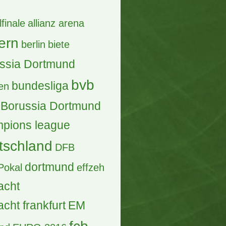
lfinale
allianz arena
ern
berlin
biete
ssia Dortmund
bvb
bundesliga
en
Borussia Dortmund
pions league
tschland
DFB
dortmund
Pokal
effzeh
acht
acht frankfurt
EM