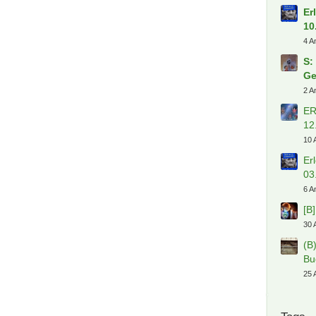
Er
10
4 A
S:
Ge
2 A
ER
12
10 
Er
03
6 A
[B
30 
(B
Bu
25 