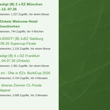
ledigt (B) 2 x EZ München
.-12.-07.26
ntworten, 1.237 Zugriffe, Vor einem Monat
 Onkelz Welcome Hotel
lsenkirchen
ntworten, 744 Zugriffe, Vor 4 Wochen
LEDIGT! (B) 1xEZ Salzburg
.08.26 Supercup-Finale
Antworten, 1.216 Zugriffe, Vor einem Monat
ledigt (B) 4 x DZ Frankfurt
.-04.07.26 (Onkelz)
ntworten, 1.381 Zugriffe, Vor einem Monat
] erl - ÜNs in EZs: BurkiCup 2026
Antworten, 5.704 Zugriffe, Vor 4 Monaten
) diverse Zimmer CL-Finale
dapest
Antworten, 3.668 Zugriffe, Vor 3 Monaten