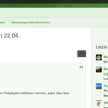
dabei
Mitfahrgelegenheiten/Bettenbörse
n 22.04.
Letzte
Se
EP
#1
Ki
Li
Lo
To
Pr
um Pokalspiel mitfahren könnte, wäre dies fein.
We
18
Sp