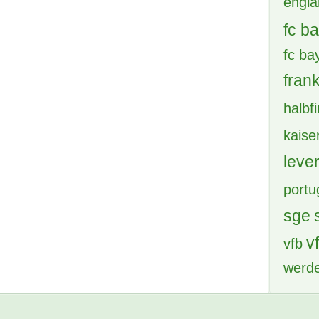
engl
fc b
fc b
frank
halbf
kaise
leve
portu
sge
v
vfb
werd