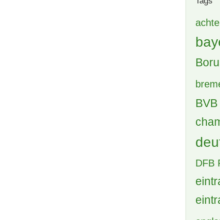
Tags
achte
bay
Boru
brem
BVB 
cham
deu
DFB 
eintr
eintr