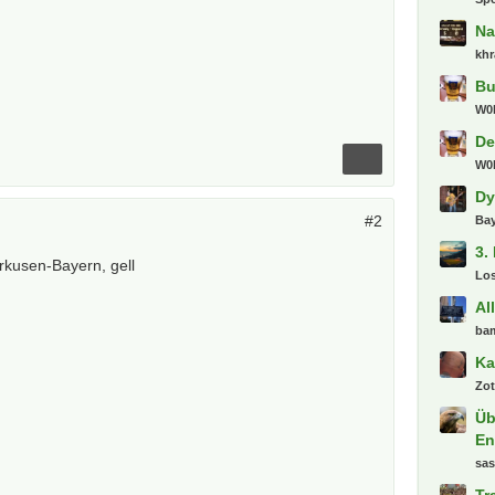
Na
khr
Bu
W0l
De
W0l
Dy
#2
Ba
3.
kusen-Bayern, gell
Lo
Al
ba
Ka
Zot
Üb
En
sa
Tr