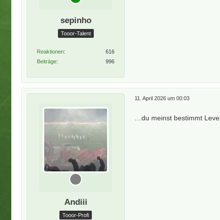
sepinho
Tooor-Talent
Reaktionen
616
Beiträge
996
11. April 2026 um 00:03
…du meinst bestimmt Lever
Andiii
Tooor-Profi