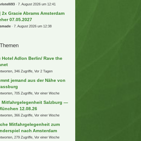
rlotelli93
7. August 2026 um 12:41
] 2x Gracie Abrams Amsterdam
eher 07.05.2027
usmade
7. August 2026 um 12:38
 Themen
) Hotel Adlon Berlin/ Rave the
anet
ntworten, 346 Zugriffe, Vor 2 Tagen
mmt jemand aus der Nähe von
rassburg
ntworten, 705 Zugriffe, Vor einer Woche
) Mitfahrgelegenheit Salzburg —
München 12.08.26
ntworten, 366 Zugriffe, Vor einer Woche
che Mitfahrgelegenheit zum
nderspiel nach Amsterdam
ntworten, 279 Zugriffe, Vor einer Woche