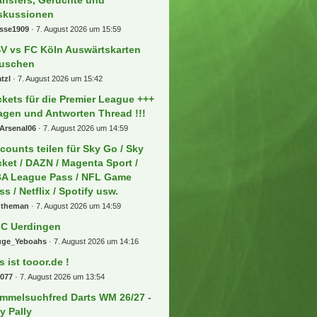
skussionen
osse1909
7. August 2026 um 15:59
V vs FC Köln Auswärtskarten
uschen
tzl
7. August 2026 um 15:42
ckets für die Premier League +++
agen und Antworten Thread !!!
Arsenal06
7. August 2026 um 14:59
counts teilen für Sky Go / Sky
cket / DAZN / Magenta Sport /
A League Pass / NFL Game
ss / Netflix / Spotify usw.
ntheman
7. August 2026 um 14:59
C Uerdingen
uge_Yeboahs
7. August 2026 um 14:16
s ist tooor.de !
b077
7. August 2026 um 13:54
mmelsuchfred Darts WM 26/27 -
ly Pally