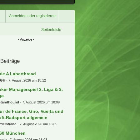
Anmelden oder registrieren
Seitenleiste
 Beiträge
rie A Laberthread
-GH
7. August 2026 um 18:12
cker Managerspiel 2. Liga & 3.
ga
standFound
7. August 2026 um 18:09
ur de France, Giro, Vuelta und
ofi-Radsport allgemein
rderstrand
7. August 2026 um 18:05
60 München
eedy
7. August 2026 um 18:03