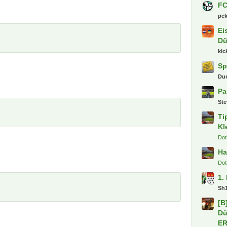
FC
pe
Ei
Dü
kic
Sp
Du
Pa
St
Ti
Kl
Dot
Ha
Dot
1.
Sh
[B
Dü
E