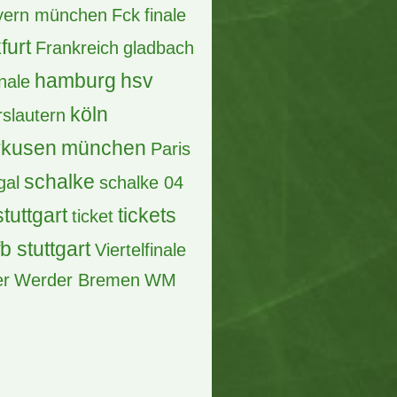
ayern münchen
Fck
finale
furt
Frankreich
gladbach
hamburg
hsv
inale
köln
rslautern
rkusen
münchen
Paris
schalke
gal
schalke 04
stuttgart
tickets
ticket
fb stuttgart
Viertelfinale
er
Werder Bremen
WM