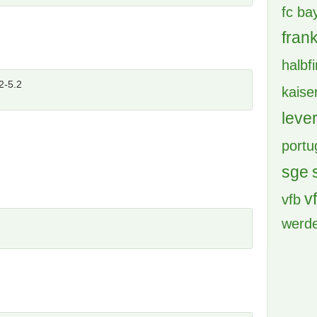
fc b
frank
halbf
2-5.2
kaise
leve
portu
sge
v
vfb
werd