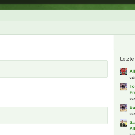
Letzte
Al
gal
To
Pr
so
Bu
so
Sa
Al
bah