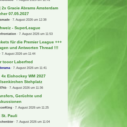
] 2x Gracie Abrams Amsterdam
eher 07.05.2027
usmade
7. August 2026 um 12:38
hweiz - SuperLeague
frontation
7. August 2026 um 11:53
ckets für die Premier League +++
agen und Antworten Thread !!!
7. August 2026 um 11:44
r tooor Laberfred
lderama
7. August 2026 um 11:41
) 4x Eishockey WM 2027
lsenkirchen Stehplatz
87hb
7. August 2026 um 11:36
ansfers, Gerüchte und
skussionen
ccerKing
7. August 2026 um 11:25
 St. Pauli
schenbier
7. August 2026 um 11:04