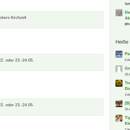
Sc
De
kers Kirchzell
Ak
8P
Heiße
Pa
22. oder 23.-24.05.
6 A
Gr
25 
Tr
Di
3 A
[B
22. oder 23.-24.05.
35 
Ti
Kl
7 A