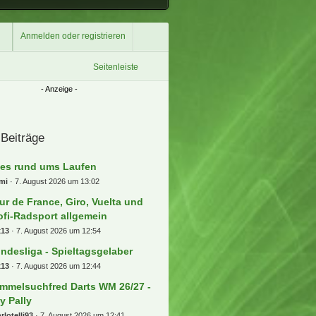
Anmelden oder registrieren
Seitenleiste
 Beiträge
les rund ums Laufen
mi
7. August 2026 um 13:02
ur de France, Giro, Vuelta und
ofi-Radsport allgemein
x13
7. August 2026 um 12:54
ndesliga - Spieltagsgelaber
x13
7. August 2026 um 12:44
mmelsuchfred Darts WM 26/27 -
ly Pally
rlotelli93
7. August 2026 um 12:41