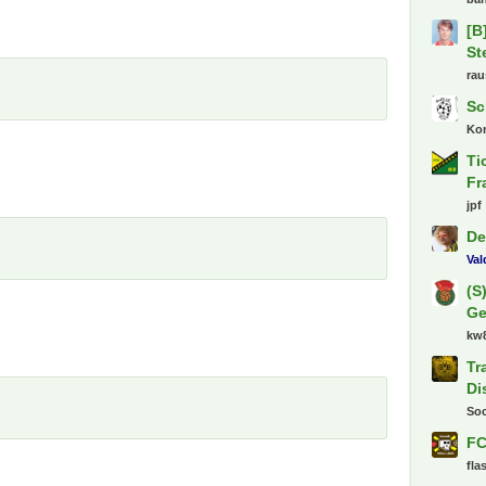
[B
St
ra
Sc
Kon
Ti
Fr
jpf
De
Va
(S
Ge
kw
Tr
Di
So
FC
fla