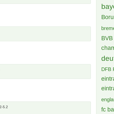
bay
Boru
brem
BVB 
cham
deu
DFB 
5
eintr
eintr
engl
2-5.2
fc b