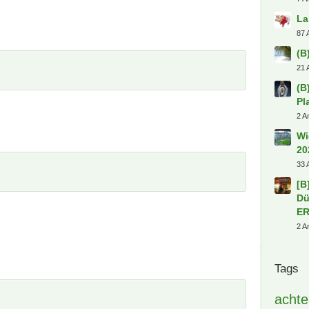
La
87 
(B
21 
(B
Pl
2 A
Wi
20
33 
[B
Dü
E
2 A
Tags
achte