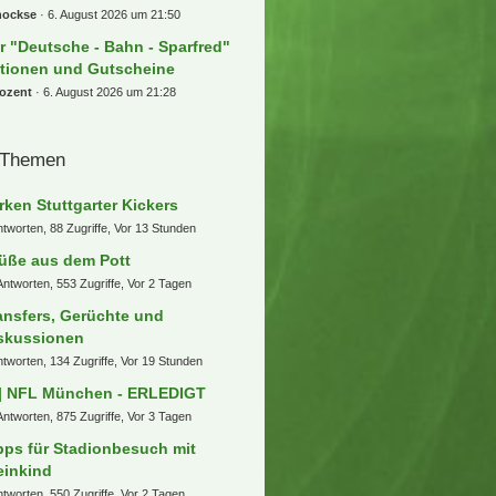
hockse
6. August 2026 um 21:50
r "Deutsche - Bahn - Sparfred"
tionen und Gutscheine
rozent
6. August 2026 um 21:28
 Themen
rken Stuttgarter Kickers
ntworten, 88 Zugriffe, Vor 13 Stunden
üße aus dem Pott
Antworten, 553 Zugriffe, Vor 2 Tagen
ansfers, Gerüchte und
skussionen
ntworten, 134 Zugriffe, Vor 19 Stunden
] NFL München - ERLEDIGT
Antworten, 875 Zugriffe, Vor 3 Tagen
pps für Stadionbesuch mit
einkind
ntworten, 550 Zugriffe, Vor 2 Tagen