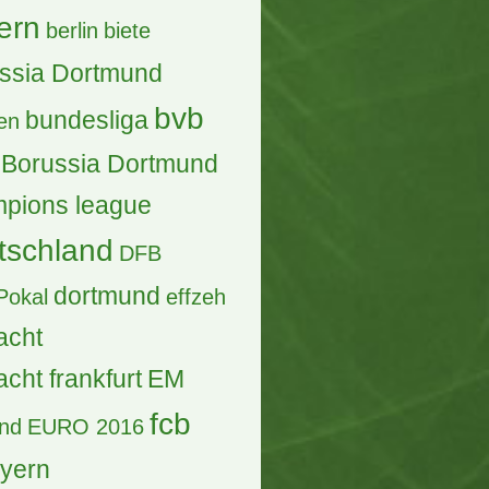
ern
berlin
biete
ssia Dortmund
bvb
bundesliga
en
Borussia Dortmund
pions league
tschland
DFB
dortmund
Pokal
effzeh
acht
acht frankfurt
EM
fcb
and
EURO 2016
ayern