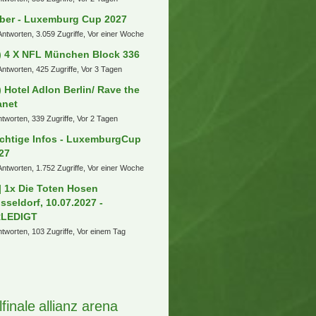
ber - Luxemburg Cup 2027
Antworten, 3.059 Zugriffe, Vor einer Woche
) 4 X NFL München Block 336
Antworten, 425 Zugriffe, Vor 3 Tagen
) Hotel Adlon Berlin/ Rave the
anet
ntworten, 339 Zugriffe, Vor 2 Tagen
chtige Infos - LuxemburgCup
27
Antworten, 1.752 Zugriffe, Vor einer Woche
] 1x Die Toten Hosen
sseldorf, 10.07.2027 -
RLEDIGT
ntworten, 103 Zugriffe, Vor einem Tag
lfinale
allianz arena