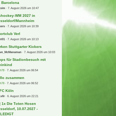
 Barcelona
ksim
7. August 2026 um 10:47
shockey-WM 2027 in
sseldorf/Mannheim
kers
7. August 2026 um 10:39
ortclub Verl
et01
7. August 2026 um 10:13
rken Stuttgarter Kickers
eve_McManaman
7. August 2026 um 10:03
pps für Stadionbesuch mit
einkind
h78
7. August 2026 um 06:54
llo zusammen
h78
7. August 2026 um 06:52
 FC Köln
1v0r
6. August 2026 um 22:21
] 1x Die Toten Hosen
sseldorf, 10.07.2027 -
RLEDIGT