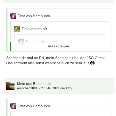
Zitat von Hamburch
Zitat von tim.o9
Zitat von Hamburch
Alles anzeigen
Zitat von tim.o9
Schreibe dir mal ne PN, mein Sohn spielt bei der JSG Geest.
Alles anzeigen
Das schweift hier sonst wahrscheinlich zu sehr aus
Zitat von amoroso1001
Mannschaft meines Sohnes duelliert sich da (Mulsum,
Alles anzeigen
Kutenholz, Deinste und Co.) seit Jahren mit der JSG Geest.
Zitat von Hamburch
Ich dachte immer, wir wohnen ländlich… bis ich erstmals
Exakt, damals allerdings mitm TUSV Bützfleth
Moin aus Buxtehude
dort war.
amoroso1001
27. Mai 2024 um 13:58
Zitat von amoroso1001
Moin Tim, Gruss aus Kutenholz
Zitat von Hamburch