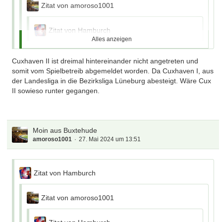
Zitat von amoroso1001
Mu/Ku
Zitat von Hamburch
Alles anzeigen
Gestern Klassenerhalt in
Buxtehude/Immenbeck gesichert
Zitat von amoroso1001
Cuxhaven II ist dreimal hintereinander nicht angetreten und
somit vom Spielbetreib abgemeldet worden. Da Cuxhaven I, aus
Gratulation, habe früher immer gerne auf
Zitat von Hamburch
der Landesliga in die Bezirksliga Lüneburg abesteigt. Wäre Cux
eurem Platz gekickt
II sowieso runter gegangen.
Zitat von amoroso1001
Moin Tim, Gruss aus Kutenholz
Moin aus Buxtehude
amoroso1001
27. Mai 2024 um 13:51
Mu/Ku
Zitat von Hamburch
Gestern Klassenerhalt in
Buxtehude/Immenbeck gesichert
Zitat von amoroso1001
Ja, 4:2, gesehen… aber habt ihr nicht nur 2 Punkte