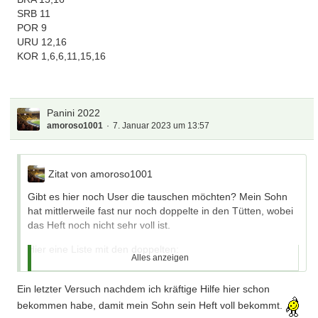
SRB 11
POR 9
URU 12,16
KOR 1,6,6,11,15,16
Panini 2022
amoroso1001
7. Januar 2023 um 13:57
Zitat von amoroso1001
Gibt es hier noch User die tauschen möchten? Mein Sohn
hat mittlerweile fast nur noch doppelte in den Tütten, wobei
das Heft noch nicht sehr voll ist.
Hier eine Liste mit den doppelten:
Alles anzeigen
FWC 11,13
QAT 13
Ein letzter Versuch nachdem ich kräftige Hilfe hier schon
ECU
bekommen habe, damit mein Sohn sein Heft voll bekommt.
SEN