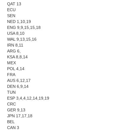
CMR 6,15
QAT 13
POR 9,18,18
ECU
URU 16
SEN
KOR 1,6,6,16
NED 1,10,19
ENG 9,9,15,15,18
Werden noch gesucht:
USA 8,10
WAL 9,13,15,16
FWC 7,10,12,25
IRN 8,11
QAT 8
ARG 6,
ECU 5
KSA 8,8,14
NED 3
MEX
ENG 1,17
POL 4,14
USA 9,20
FRA
WAL 10
AUS 6,12,17
IRN 4,7
DEN 6,9,14
ARG 7,13,14
TUN
KSA 20
ESP 3,4,4,12,14,19,19
MEX 8,16
CRC
POL 1,9,10,11
GER 9,13
FRA 1,14,15,19
JPN 17,17,18
AUS 11
BEL
TUN 11
CAN 3
CRC 5,6,11,16,19