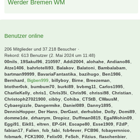
Werder Bremen
WM
Benutzer online
206 Mitglieder und 37.218 Besucher
Rekord: 613 Benutzer (
2. Mai 2024 um 11:48
)
00nils
19Sakul96
210597
Addi2004
alohahe
Andiano86
Atze1406
bahrlotelli93
Balakov
Balatoni
Bambalabam
bartman99999
BavariaFantastika
bazihugo
Ben1986
Bernhard
Bigben999
billyboy
Birne
Breezeman
btother0ck
bumbum70
burki89
bvbmg11
Carlos1995
CharlieKelly
chris1
Chris35i
Chris96
chrissi98
Christian
Christoph27021900
cibby
Cohiba
CTStB
CWausM
Cybaergizzle
Dangermike
Daniel089
Danny1895
DennisHopper
Der Hans
DerGast
derhubbe
Dolly
Domi89
domme1de
drharrym
Dropicz
Duffman0815
EgalWohin09
Eggi91
Eik01
eltren
EP-GH
Escape80
Esse1909
F2dP
fabian17
Falien
fcb_fabi
fcb4ever
FCB96
fcbayernnico
fcbmark
FCK1900
Felix00
FeSch
Filzius
flaschenbier