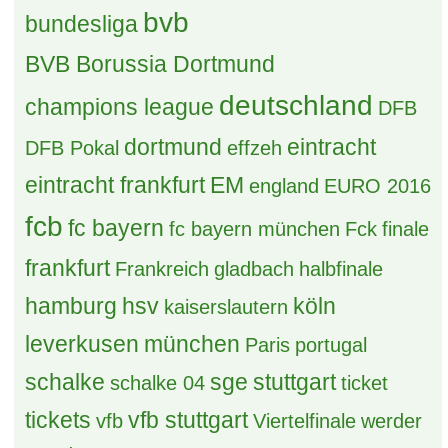
bvb
bundesliga
BVB Borussia Dortmund
deutschland
champions league
DFB
dortmund
eintracht
DFB Pokal
effzeh
eintracht frankfurt
EM
england
EURO 2016
fcb
fc bayern
fc bayern münchen
Fck
finale
frankfurt
Frankreich
gladbach
halbfinale
hamburg
hsv
köln
kaiserslautern
leverkusen
münchen
Paris
portugal
schalke
sge
stuttgart
schalke 04
ticket
tickets
vfb stuttgart
vfb
Viertelfinale
werder