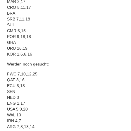
MAR 2,17,
GER 1,8
CRO 5,11,17
JPN 1,15
BRA
BEL 13,16
SRB 7,11,18
CAN 2,19
SUI
MAR 9,18
CMR 6,15
CRO 4,7,14,19
POR 9,18,18
BRA 3,9,14,19
GHA
SRB 2,9,17,19
URU 16,19
CMR 7,18
KOR 1,6,6,16
POR 1,3,17
GHA 3
Werden noch gesucht:
FWC 7,10,12,25
QAT 8,16
ECU 5,13
SEN
NED 3
ENG 1,17
USA 5,9,20
WAL 10
IRN 4,7
ARG 7,8,13,14