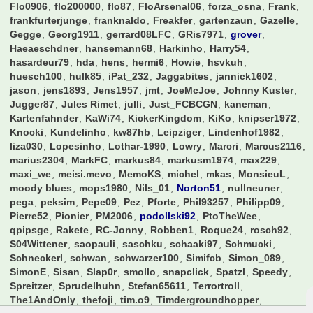
Flo0906
flo200000
flo87
FloArsenal06
forza_osna
Frank
frankfurterjunge
franknaldo
Freakfer
gartenzaun
Gazelle
Gegge
Georg1911
gerrard08LFC
GRis7971
grover
Haeaeschdner
hansemann68
Harkinho
Harry54
hasardeur79
hda
hens
hermi6
Howie
hsvkuh
huesch100
hulk85
iPat_232
Jaggabites
jannick1602
jason
jens1893
Jens1957
jmt
JoeMcJoe
Johnny Kuster
Jugger87
Jules Rimet
julli
Just_FCBCGN
kaneman
Kartenfahnder
KaWi74
KickerKingdom
KiKo
knipser1972
Knocki
Kundelinho
kw87hb
Leipziger
Lindenhof1982
liza030
Lopesinho
Lothar-1990
Lowry
Marcri
Marcus2116
marius2304
MarkFC
markus84
markusm1974
max229
maxi_we
meisi.mevo
MemoKS
michel
mkas
MonsieuL
moody blues
mops1980
Nils_01
Norton51
nullneuner
pega
peksim
Pepe09
Pez
Pforte
Phil93257
Philipp09
Pierre52
Pionier
PM2006
podollski92
PtoTheWee
qpipsge
Rakete
RC-Jonny
Robben1
Roque24
rosch92
S04Wittener
saopauli
saschku
schaaki97
Schmucki
Schneckerl
schwan
schwarzer100
Simifcb
Simon_089
SimonE
Sisan
Slap0r
smollo
snapclick
Spatzl
Speedy
Spreitzer
Sprudelhuhn
Stefan65611
Terrortroll
The1AndOnly
thefoji
tim.o9
Timdergroundhopper