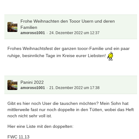
NED 1,19
ENG 9,15,15
USA 10
Frohe Weihnachten den Tooor Usern und deren
WAL 15
Familien
IRN 8,11
amoroso1001
24. Dezember 2022 um 12:37
ARG 6,
KSA 8,8,14
Frohes Weihnachtsfest der ganzen tooor-Familie und ein paar
MEX
POL 4,14
ruhige, besinnliche Tage im Kreise eurer Liebsten!
FRA
AUS 6,12,17
DEN 6,9,14
TUN
Panini 2022
ESP 3,4,14,19,19
amoroso1001
21. Dezember 2022 um 17:38
CRC
GER 9
Gibt es hier noch User die tauschen möchten? Mein Sohn hat
JPN 17,17
mittlerweile fast nur noch doppelte in den Tütten, wobei das Heft
BEL
noch nicht sehr voll ist.
CAN 3
MAR 2,17,
Hier eine Liste mit den doppelten:
CRO 5,11,17
SRB 11
FWC 11,13