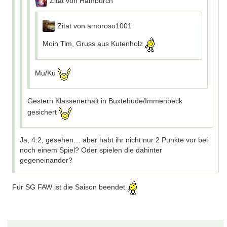
Zitat von Hamburch
vor bei noch einem Spiel? Oder spielen die dahinter
gegeneinander?
Zitat von amoroso1001
Für SG FAW ist die Saison beendet
Moin Tim, Gruss aus Kutenholz
Da, nä?
Ach… weil Cuxhaven II zurückgezogen hat, ungerade
Mu/Ku
Anzahl Teams…?
Expertenwissen
Gestern Klassenerhalt in Buxtehude/Immenbeck
gesichert
Ja, 4:2, gesehen… aber habt ihr nicht nur 2 Punkte vor bei
noch einem Spiel? Oder spielen die dahinter
gegeneinander?
Für SG FAW ist die Saison beendet