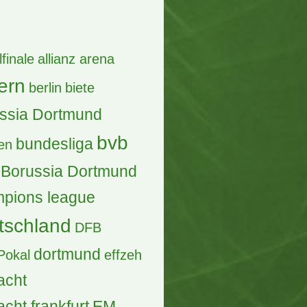
ntworten, 451 Zugriffe, Vor einem Tag
ber - Luxemburg Cup 2027
Antworten, 3.058 Zugriffe, Vor einer Woche
] 1x Die Toten Hosen
sseldorf, 10.07.2027 -
RLEDIGT
ntworten, 96 Zugriffe, Vor 18 Stunden
) 4 X NFL München Block 336
Antworten, 425 Zugriffe, Vor 3 Tagen
) Hotel Adlon Berlin/ Rave the
anet
ntworten, 323 Zugriffe, Vor einem Tag
chtige Infos - LuxemburgCup
27
Antworten, 1.745 Zugriffe, Vor einer Woche