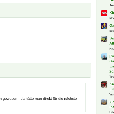
Sp
Ka
De
Ak
8P
Al
N
Ce
De
Ba
Gu
pod
De
Va
Tr
Di
n gewesen - da hätte man direkt für die nächste
So
Ki
kl