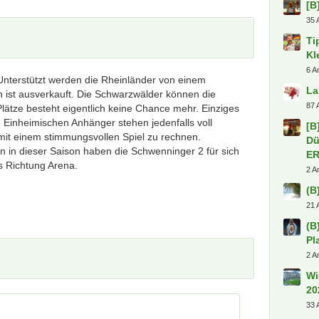
ElB
Dä
Ko
Mi
hd
Unterstützt werden die Rheinländer von einem
 ist ausverkauft. Die Schwarzwälder können die
Plätze besteht eigentlich keine Chance mehr. Einziges
Heiße
e Einheimischen Anhänger stehen jedenfalls voll
 mit einem stimmungsvollen Spiel zu rechnen.
Pa
hen in dieser Saison haben die Schwenninger 2 für sich
3 A
s Richtung Arena.
Tr
Di
1 A
Gr
25 
[B
35 
Ti
Kl