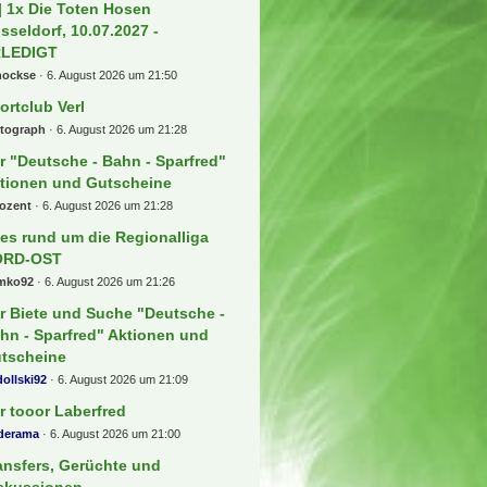
 Beiträge
ndesliga - Spieltagsgelaber
ckerKingdom
7. August 2026 um 00:50
rken Stuttgarter Kickers
Sakul96
7. August 2026 um 00:37
ckets für die Premier League +++
agen und Antworten Thread !!!
ian17
6. August 2026 um 22:37
 FC Köln
1v0r
6. August 2026 um 22:21
] 1x Die Toten Hosen
sseldorf, 10.07.2027 -
RLEDIGT
hockse
6. August 2026 um 21:50