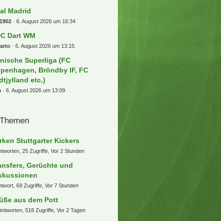
sis Tour
e85
6. August 2026 um 19:16
mmelsuchfred Darts WM 26/27 -
ly Pally
addly
6. August 2026 um 18:20
ammelsuchfred] NFL Munich
me 2026 / Detroit Lions - New
gland Patriots am 15. November
26
bse32
6. August 2026 um 18:18
cker Managerspiel 2. Liga & 3.
ga
ntheman
6. August 2026 um 17:40
cker managerspiel 23/24 1.liga
teraktiv
oKannJudo
6. August 2026 um 17:13
al Madrid
1902
6. August 2026 um 16:34
C Dart WM