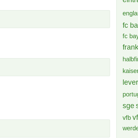
achte
bay
Boru
brem
BVB 
cham
deu
DFB 
eintr
eintr
engl