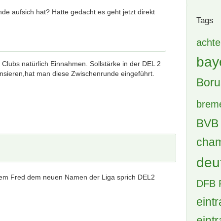
6 A
e aufsich hat? Hatte gedacht es geht jetzt direkt
La
87 
[B
Dü
 Clubs natürlich Einnahmen. Sollstärke in der DEL 2
E
nsieren,hat man diese Zwischenrunde eingeführt.
2 A
(B
21 
(B
Pl
2 A
Wi
20
33 
iesem Fred dem neuen Namen der Liga sprich DEL2
Tags