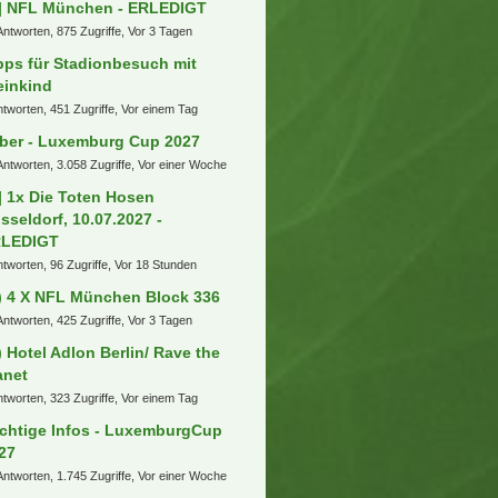
arto
6. August 2026 um 13:15
nische Superliga (FC
penhagen, Bröndby IF, FC
dtjylland etc.)
a
6. August 2026 um 13:09
 Themen
rken Stuttgarter Kickers
ntworten, 25 Zugriffe, Vor 2 Stunden
ansfers, Gerüchte und
skussionen
ntwort, 69 Zugriffe, Vor 7 Stunden
üße aus dem Pott
Antworten, 518 Zugriffe, Vor 2 Tagen
] NFL München - ERLEDIGT
Antworten, 875 Zugriffe, Vor 3 Tagen
pps für Stadionbesuch mit
einkind