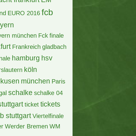
lfinale
allianz arena
ern
berlin
biete
ssia Dortmund
bvb
bundesliga
en
Borussia Dortmund
pions league
tschland
DFB
dortmund
Pokal
effzeh
acht
acht frankfurt
EM
fcb
and
EURO 2016