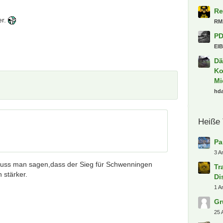
Oa
er.
Ick
Sa
Al
Kn
[S
Ga
En
20
To
Ki
Li
Va
ki
muss man sagen,dass der Sieg für Schwenningen
in
 stärker.
Ud
Re
RM
PD