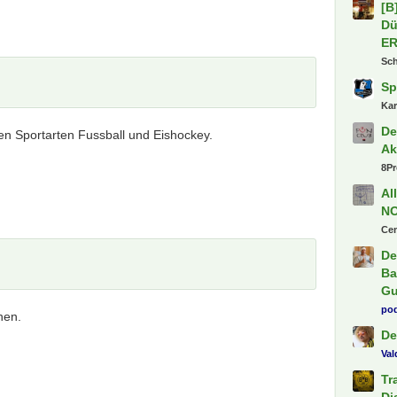
Letzte
 den Sportarten Fussball und Eishockey.
Bu
Ki
Pa
19
Ti
Fr
fab
1.
Sh
hen.
[B
Dü
E
Sc