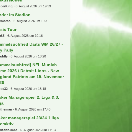
ortclub Verl
rtograph
6. August 2026 um 21:28
r "Deutsche - Bahn - Sparfred"
tionen und Gutscheine
rozent
6. August 2026 um 21:28
les rund um die Regionalliga
ORD-OST
mko92
6. August 2026 um 21:26
r Biete und Suche "Deutsche -
hn - Sparfred" Aktionen und
tscheine
ollski92
6. August 2026 um 21:09
r tooor Laberfred
lderama
6. August 2026 um 21:00
ansfers, Gerüchte und
skussionen
ccerKing
6. August 2026 um 19:39
nder im Stadion
eemarco
6. August 2026 um 19:31