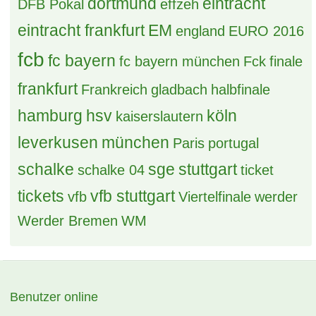
dortmund
eintracht
DFB Pokal
effzeh
eintracht frankfurt
EM
england
EURO 2016
fcb
fc bayern
fc bayern münchen
Fck
finale
frankfurt
Frankreich
gladbach
halbfinale
hamburg
hsv
köln
kaiserslautern
leverkusen
münchen
Paris
portugal
schalke
sge
stuttgart
schalke 04
ticket
tickets
vfb stuttgart
vfb
Viertelfinale
werder
Werder Bremen
WM
Benutzer online