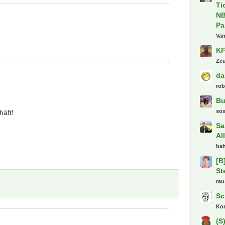
Zot
18
Pa
Üb
En
sa
Tr
Di
Fl
HS
äft!
Ta
Spa
Ti
Fr
Flo
Ac
Ti
NB
Pa
Va