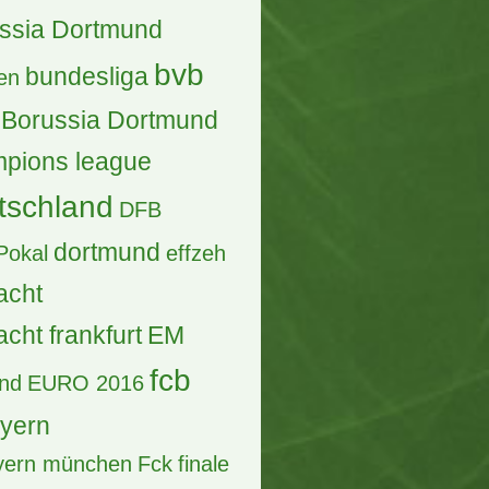
Antworten, 3.059 Zugriffe, Vor einer Woche
pps für Stadionbesuch mit
einkind
ntworten, 573 Zugriffe, Vor 2 Tagen
) 4 X NFL München Block 336
Antworten, 425 Zugriffe, Vor 4 Tagen
chtige Infos - LuxemburgCup
27
Antworten, 1.759 Zugriffe, Vor einer Woche
lfinale
allianz arena
ern
berlin
biete
ssia Dortmund
bvb
bundesliga
en