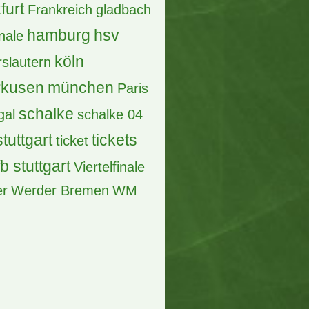
Borussia Dortmund
pions league
tschland
DFB
dortmund
Pokal
effzeh
acht
acht frankfurt
EM
fcb
and
EURO 2016
ayern
ayern münchen
Fck
finale
furt
Frankreich
gladbach
hamburg
hsv
inale