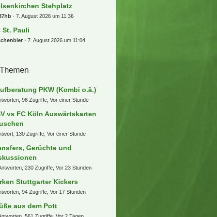
C Uerdingen
uge_Yeboahs
7. August 2026 um 14:16
s ist tooor.de !
b077
7. August 2026 um 13:54
ndesliga - Spieltagsgelaber
x13
7. August 2026 um 12:44
mmelsuchfred Darts WM 26/27 -
ly Pally
rlotelli93
7. August 2026 um 12:41
] 2x Gracie Abrams Amsterdam
eher 07.05.2027
usmade
7. August 2026 um 12:38
hweiz - SuperLeague
frontation
7. August 2026 um 11:53
) 4x Eishockey WM 2027
lsenkirchen Stehplatz
87hb
7. August 2026 um 11:36
 St. Pauli