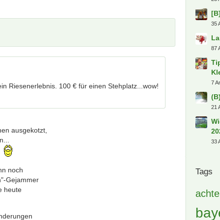
fla
Heiße
Ka
2 A
HS
n Riesenerlebnis. 100 € für einen Stehplatz...wow!
Ta
1 A
Tr
Di
en ausgekotzt,
10 
n...
Pa
.
6 A
ann noch
Gr
en"-Gejammer
25 
e heute
[B
35 
inderungen
La