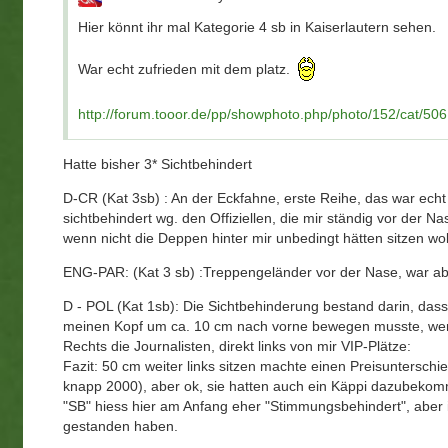
Hier könnt ihr mal Kategorie 4 sb in Kaiserlautern sehen.
War echt zufrieden mit dem platz.
http://forum.tooor.de/pp/showphoto.php/photo/152/cat/506
Hatte bisher 3* Sichtbehindert
D-CR (Kat 3sb) : An der Eckfahne, erste Reihe, das war echt
sichtbehindert wg. den Offiziellen, die mir ständig vor der
wenn nicht die Deppen hinter mir unbedingt hätten sitzen wol
ENG-PAR: (Kat 3 sb) :Treppengeländer vor der Nase, war ab
D - POL (Kat 1sb): Die Sichtbehinderung bestand darin, das
meinen Kopf um ca. 10 cm nach vorne bewegen musste, wen
Rechts die Journalisten, direkt links von mir VIP-Plätze:
Fazit: 50 cm weiter links sitzen machte einen Preisuntersch
knapp 2000), aber ok, sie hatten auch ein Käppi dazubekom
"SB" hiess hier am Anfang eher "Stimmungsbehindert", aber 
gestanden haben.