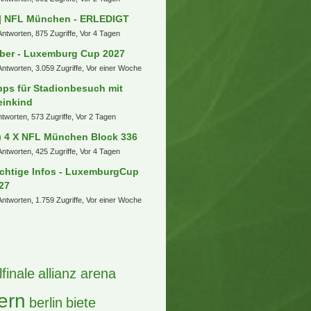
schenbier
7. August 2026 um 11:04
 Themen
ufberatung PKW (Kombi o.ä.)
ntworten, 98 Zugriffe, Vor einer Stunde
V vs FC Köln Auswärtskarten
uschen
ntwort, 130 Zugriffe, Vor einer Stunde
ansfers, Gerüchte und
skussionen
Antworten, 230 Zugriffe, Vor 23 Stunden
rken Stuttgarter Kickers
ntworten, 94 Zugriffe, Vor 17 Stunden
üße aus dem Pott
Antworten, 561 Zugriffe, Vor 2 Tagen
] NFL München - ERLEDIGT
Antworten, 875 Zugriffe, Vor 4 Tagen
ber - Luxemburg Cup 2027