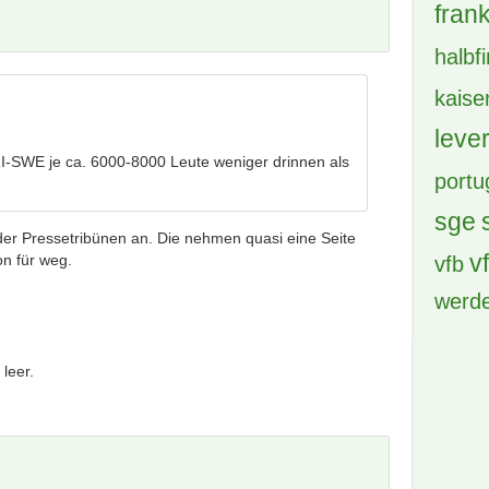
BVB 
cham
deu
I-SWE je ca. 6000-8000 Leute weniger drinnen als
DFB 
eintr
 der Pressetribünen an. Die nehmen quasi eine Seite
eintr
on für weg.
engl
fc b
leer.
fc b
frank
halbf