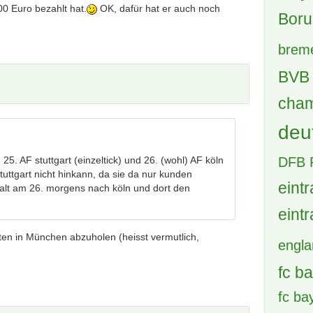
00 Euro bezahlt hat.
OK, dafür hat er auch noch
87 
Ti
Kl
7 A
(B
21 
Wi
20
33 
25. AF stuttgart (einzeltick) und 26. (wohl) AF köln
uttgart nicht hinkann, da sie da nur kunden
halt am 26. morgens nach köln und dort den
Tags
achte
ten in München abzuholen (heisst vermutlich,
bay
Boru
brem