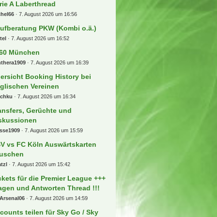
 Beiträge
ur de France, Giro, Vuelta und
ofi-Radsport allgemein
ckerKingdom
7. August 2026 um 17:11
r tooor Laberfred
b077
7. August 2026 um 17:04
namo Dresden
esdner
7. August 2026 um 17:00
les rund ums Laufen
mberger11
7. August 2026 um 16:58
rie A Laberthread
chel66
7. August 2026 um 16:56
ufberatung PKW (Kombi o.ä.)