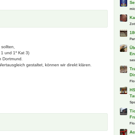
Letzte
sollten,
To
 1 und 1* Kat 3)
Pr
in Dortmund.
Ki
tausgleich gestaltet, können wir direkt klären.
De
ro
Dy
dr
Al
ba
Se
mi
Ka