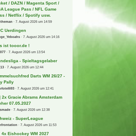
tel
7. August 2026 um 16:52
60 München
nthera1909
7. August 2026 um 16:39
ersicht Booking History bei
glischen Vereinen
schku
7. August 2026 um 16:34
ansfers, Gerüchte und
skussionen
osse1909
7. August 2026 um 15:59
V vs FC Köln Auswärtskarten
uschen
tzl
7. August 2026 um 15:42
ckets für die Premier League +++
agen und Antworten Thread !!!
Arsenal06
7. August 2026 um 14:59
counts teilen für Sky Go / Sky
cket / DAZN / Magenta Sport /
A League Pass / NFL Game
ss / Netflix / Spotify usw.
ntheman
7. August 2026 um 14:59