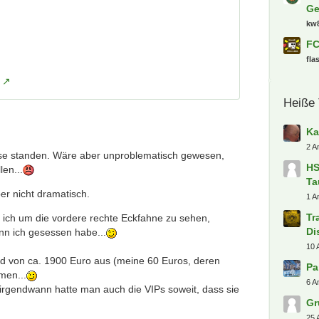
KF
Ze
da
ro
Bu
so
Sa
Al
bah
 Nase standen. Wäre aber unproblematisch gewesen,
len...
[B
St
er nicht dramatisch.
ra
s ich um die vordere rechte Eckfahne zu sehen,
Sc
n ich gesessen habe...
Kon
(S
ied von ca. 1900 Euro aus (meine 60 Euros, deren
Ge
men...
kw
irgendwann hatte man auch die VIPs soweit, dass sie
FC