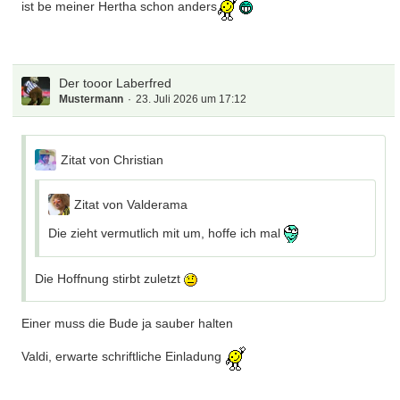
ist be meiner Hertha schon anders
Wir haben einen Bayern Ticket Alarmfred
und super sinnvoll ist es auch wenn man
die freds richtig nutzt und unter "neu hier"
sich vorstellt und nicht nur fragen hat
Der tooor Laberfred
Mustermann
23. Juli 2026 um 17:12
Fragen stellen natürlich bevorzugt immer im
Bayern-Ticketalarm
Zitat von Christian
tooor.de/forum/thread/20030/
Zitat von Valderama
Am besten nachts
Die zieht vermutlich mit um, hoffe ich mal
Du siehst die Welt wohl gern brennen.
Die Hoffnung stirbt zuletzt
Einer muss die Bude ja sauber halten
So sind die Tennisexperten halt
Valdi, erwarte schriftliche Einladung