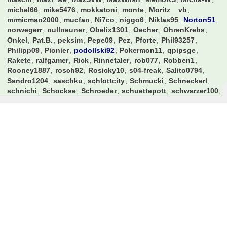
michel66
mike5476
mokkatoni
monte
Moritz__vb
mrmicman2000
mucfan
Ni7co
niggo6
Niklas95
Norton51
norwegerr
nullneuner
Obelix1301
Oecher
OhrenKrebs
Onkel
Pat.B.
peksim
Pepe09
Pez
Pforte
Phil93257
Philipp09
Pionier
podollski92
Pokermon11
qpipsge
Rakete
ralfgamer
Rick
Rinnetaler
rob077
Robben1
Rooney1887
rosch92
Rosicky10
s04-freak
Salito0794
Sandro1204
saschku
schlottcity
Schmucki
Schneckerl
schnichi
Schockse
Schroeder
schuettepott
schwarzer100
Schwenka5
scorerking
sebacruz
shaker_01
Simifcb
simsalabim1001
Sisan
Slap0r
Sluck3r
smollo
SoccerFreak
SoccerKing
sox13
Spatzl
spock
Spreitzer
Stef_an
Steffi123
Steve_McManaman
Steve0610
stfn84
Stormbiker
Stowasser
T_1904
Takko
Terrortroll
the-ghost
thefoji
Ticketchef2006
Timmy
TimoStr
TipperGT
tjandt
tobitobi82
Tobitobsen
ToniKroos
Travelinho
Unikat
Valderama
volkspark
Vollgas94
watts83
WerderYoda
Winfried
Wingman
Wombel31
xklodi
yrisch
zelli1900
Zeroberto
Zitronen
Zoexdzn