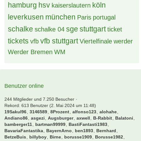
hamburg
hsv
köln
kaiserslautern
leverkusen
münchen
Paris
portugal
schalke
sge
stuttgart
schalke 04
ticket
tickets
vfb stuttgart
vfb
Viertelfinale
werder
Werder Bremen
WM
Benutzer online
244 Mitglieder und 7.250 Besucher
Rekord: 613 Benutzer (
2. Mai 2024 um 11:48
)
19Sakul96
3146589
8Prozent
alfonso123
alohahe
Andiano86
asgezi
Augsburger
axwell
B-Rabbit
Balatoni
bamberger11
bartman99999
BastiFantasti1983
BavariaFantastika
BayernArno
ben1893
Bernhard
BetzeBuis
billyboy
Birne
borusse1909
Borusse1982