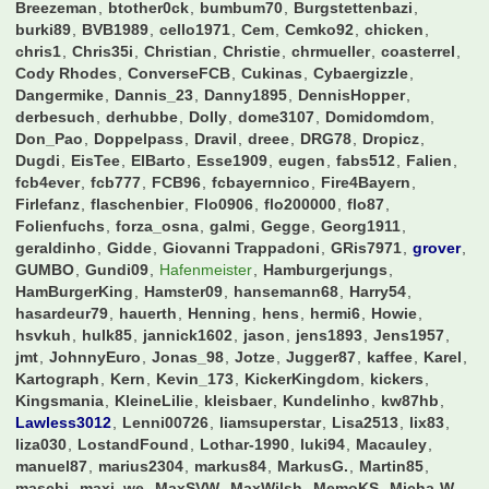
Breezeman
btother0ck
bumbum70
Burgstettenbazi
burki89
BVB1989
cello1971
Cem
Cemko92
chicken
chris1
Chris35i
Christian
Christie
chrmueller
coasterrel
Cody Rhodes
ConverseFCB
Cukinas
Cybaergizzle
Dangermike
Dannis_23
Danny1895
DennisHopper
derbesuch
derhubbe
Dolly
dome3107
Domidomdom
Don_Pao
Doppelpass
Dravil
dreee
DRG78
Dropicz
Dugdi
EisTee
ElBarto
Esse1909
eugen
fabs512
Falien
fcb4ever
fcb777
FCB96
fcbayernnico
Fire4Bayern
Firlefanz
flaschenbier
Flo0906
flo200000
flo87
Folienfuchs
forza_osna
galmi
Gegge
Georg1911
geraldinho
Gidde
Giovanni Trappadoni
GRis7971
grover
GUMBO
Gundi09
Hafenmeister
Hamburgerjungs
HamBurgerKing
Hamster09
hansemann68
Harry54
hasardeur79
hauerth
Henning
hens
hermi6
Howie
hsvkuh
hulk85
jannick1602
jason
jens1893
Jens1957
jmt
JohnnyEuro
Jonas_98
Jotze
Jugger87
kaffee
Karel
Kartograph
Kern
Kevin_173
KickerKingdom
kickers
Kingsmania
KleineLilie
kleisbaer
Kundelinho
kw87hb
Lawless3012
Lenni00726
liamsuperstar
Lisa2513
lix83
liza030
LostandFound
Lothar-1990
luki94
Macauley
manuel87
marius2304
markus84
MarkusG.
Martin85
maschi
maxi_we
MaxSVW
MaxWilsh
MemoKS
Micha-W