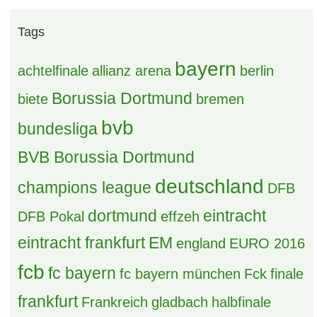
Tags
bayern
achtelfinale
allianz arena
berlin
Borussia Dortmund
biete
bremen
bvb
bundesliga
BVB Borussia Dortmund
deutschland
champions league
DFB
dortmund
eintracht
DFB Pokal
effzeh
eintracht frankfurt
EM
england
EURO 2016
fcb
fc bayern
fc bayern münchen
Fck
finale
frankfurt
Frankreich
gladbach
halbfinale