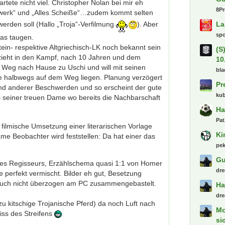
tete nicht viel. Christopher Nolan bei mir eh
rwerk“ und „Alles Scheiße“…zudem kommt selten
werden soll (Hallo „Troja“-Verfilmung
). Aber
was taugen.
ein- respektive Altgriechisch-LK noch bekannt sein
 zieht in den Kampf, nach 10 Jahren und dem
Letzte
n Weg nach Hause zu Uschi und will mit seinen
ie halbwegs auf dem Weg liegen. Planung verzögert
1.
nd anderer Beschwerden und so erscheint der gute
tau
 seiner treuen Dame wo bereits die Nachbarschaft
Ti
Fr
filmische Umsetzung einer literarischen Vorlage
Kn
me Beobachter wird feststellen: Da hat einer das
De
fab
ines Regisseurs, Erzählschema quasi 1:1 von Homer
De
perfekt vermischt. Bilder eh gut, Besetzung
Ba
n auch nicht überzogen am PC zusammengebastelt.
Gu
8P
zu kitschige Trojanische Pferd) da noch Luft nach
La
iss des Streifens
sp