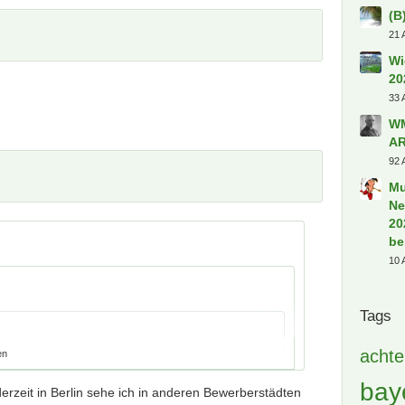
[B
Dü
1 A
Gr
25 
Ti
Kl
5 A
[B
35 
(B
Pl
2 A
La
87 
(B
en
 sicher sogar Olympia 2028 ausrichten könnte ,
21 
erzeit in Berlin sehe ich in anderen Bewerberstädten
Wi