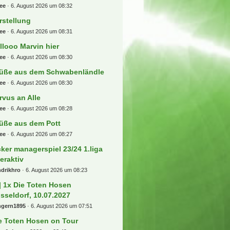
) 2 x Shakira Madrid 03.10. oder
.10 Sitzplatz
ckfire7
6. August 2026 um 09:03
eussen Münster
aheinzi
6. August 2026 um 08:55
llo zusammen
.B.
6. August 2026 um 08:47
no-Tipp-Fred
ksim
6. August 2026 um 08:44
ten Tag
ee
6. August 2026 um 08:34
llo
ee
6. August 2026 um 08:33
in aus dem Norden , Max stellt
ch vor
ee
6. August 2026 um 08:32
rstellung
ee
6. August 2026 um 08:31