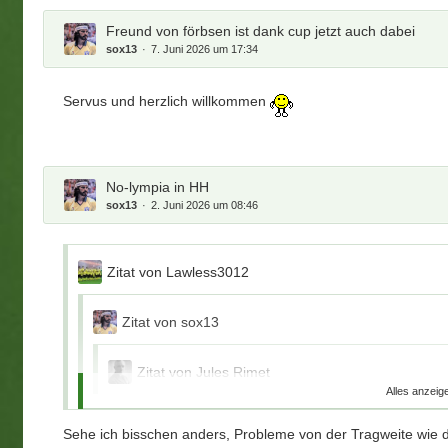
Freund von förbsen ist dank cup jetzt auch dabei
sox13
7. Juni 2026 um 17:34
Servus und herzlich willkommen
No-lympia in HH
sox13
2. Juni 2026 um 08:46
Zitat von Lawless3012
Zitat von sox13
Zitat von Jules Rimet
Alles anzeig
Wird in Berlin nicht anders aussehen , obwohl man da
da fast alles vorhanden ist .
Sehe ich bisschen anders, Probleme von der Tragweite wie d