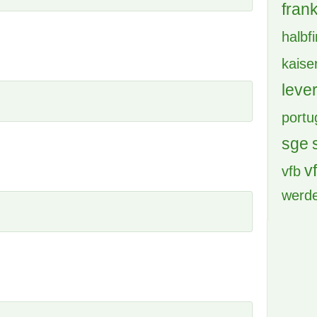
BVB 
cham
deu
DFB 
eintr
eintr
engl
fc b
fc b
frank
halbf
6