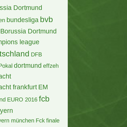
27
Antworten, 1.729 Zugriffe, Vor 6 Tagen
 2030 in Spanien/ MAR/POR/
RG/URU/PAR
Antworten, 6.200 Zugriffe, Vor 2 Wochen
sical "Ich war noch niemals in
w York" Semperoper Dresden
27 aktuell Tickets für ca. 18,00 €
i Eventim
Antworten, 197 Zugriffe, Vor 2 Tagen
lfinale
allianz arena
ern
berlin
biete
ssia Dortmund
bvb
bundesliga
en