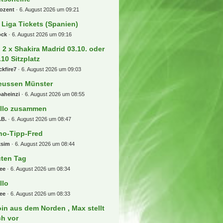
 Beiträge
 FC Köln
fbrief
6. August 2026 um 09:51
ckets für die Premier League +++
agen und Antworten Thread !!!
addly
6. August 2026 um 09:41
r tooor Laberfred
ian17
6. August 2026 um 09:38
r Biete und Suche "Deutsche -
hn - Sparfred" Aktionen und
tscheine
rozent
6. August 2026 um 09:21
 Liga Tickets (Spanien)
ock
6. August 2026 um 09:16