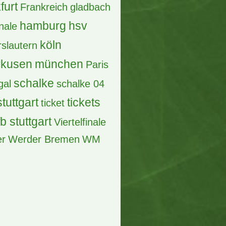
Borussia Dortmund
pions league
tschland
DFB
dortmund
Pokal
effzeh
acht
acht frankfurt
EM
fcb
and
EURO 2016
ayern
ayern münchen
Fck
finale
furt
Frankreich
gladbach
hamburg
hsv
inale