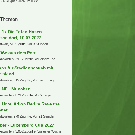
llooo Marvin hier
ee
6. August 2026 um 08:30
üße aus dem Schwabenländle
ee
6. August 2026 um 08:30
rvus an Alle
ee
6. August 2026 um 08:28
üße aus dem Pott
ee
6. August 2026 um 08:27
cker managerspiel 23/24 1.liga
teraktiv
drikhro
6. August 2026 um 08:23
] 1x Die Toten Hosen
sseldorf, 10.07.2027
ngern1895
6. August 2026 um 07:51
e Toten Hosen on Tour
i
6. August 2026 um 03:49
 Themen