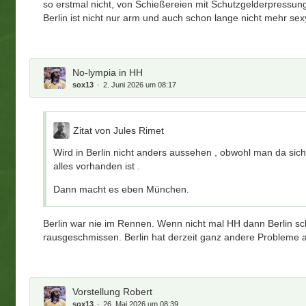
so erstmal nicht, von Schießereien mit Schutzgelderpressun
Dann macht es eben München.
Berlin ist nicht nur arm und auch schon lange nicht mehr sex
Berlin war nie im Rennen. Wenn nicht mal HH dann Berli
Bewerbung ist rausgeschmissen.
Berlin hat derzeit g
No-lympia in HH
sox13
2. Juni 2026 um 08:17
Da magst Du Recht haben. Und einen besseren Einblick, Be
Zitat von Jules Rimet
Wird in Berlin nicht anders aussehen , obwohl man da sich
Aber das mit den "anderen Problemen" klingt dennoch wie 
alles vorhanden ist .
Großveranstaltung und vermutlich auch auf so ziemlich je
Dann macht es eben München.
Berlin war nie im Rennen. Wenn nicht mal HH dann Berlin sch
rausgeschmissen. Berlin hat derzeit ganz andere Probleme a
Vorstellung Robert
sox13
26. Mai 2026 um 08:39