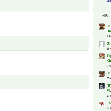
Ha
dre
Gr
dre
Se
dre
Gr
dre
ki
in
hen
[B
Dü
Fli
Di
lax
Heiße