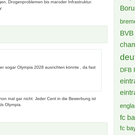
gen, Drogenproblemen bis maroder Infrastruktur.
20
y.
33 
WM
n schon mal gar nicht. Jeder Cent in die
A
anz andere Probleme als Olympia.
92 
Mu
Ne
rlin betreffend, dürftest Du ohnehin haben.
20
be
10 
er sogar Olympia 2028 ausrichten könnte , da fast
ein Totschlagargument, dass auf jegliche
de andere Bewerberstadt zutreffen dürfte.
Tags
achte
on mal gar nicht. Jeder Cent in die Bewerbung ist
ls Olympia.
bay
Boru
brem