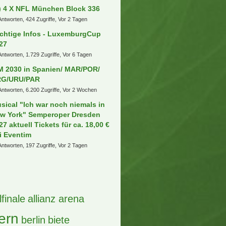
] 1x Die Toten Hosen
sseldorf, 10.07.2027
ntwort, 51 Zugriffe, Vor 3 Stunden
üße aus dem Pott
Antworten, 391 Zugriffe, Vor einem Tag
pps für Stadionbesuch mit
einkind
ntworten, 315 Zugriffe, Vor einem Tag
] NFL München
Antworten, 873 Zugriffe, Vor 2 Tagen
) Hotel Adlon Berlin/ Rave the
anet
ntworten, 270 Zugriffe, Vor 21 Stunden
ber - Luxemburg Cup 2027
Antworten, 3.052 Zugriffe, Vor einer Woche
) 4 X NFL München Block 336
Antworten, 424 Zugriffe, Vor 2 Tagen
chtige Infos - LuxemburgCup