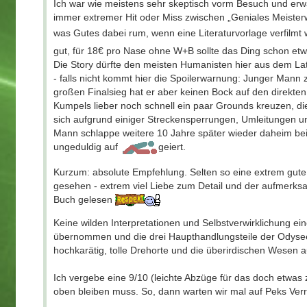
Ich war wie meistens sehr skeptisch vorm Besuch und erwar
immer extremer Hit oder Miss zwischen „Geniales Meiste
was Gutes dabei rum, wenn eine Literaturvorlage verfilmt 
gut, für 18€ pro Nase ohne W+B sollte das Ding schon et
Die Story dürfte den meisten Humanisten hier aus dem Lat
- falls nicht kommt hier die Spoilerwarnung: Junger Mann
großen Finalsieg hat er aber keinen Bock auf den direkte
Kumpels lieber noch schnell ein paar Grounds kreuzen, d
sich aufgrund einiger Streckensperrungen, Umleitungen u
Mann schlappe weitere 10 Jahre später wieder daheim bei
ungeduldig auf
geiert.
Kurzum: absolute Empfehlung. Selten so eine extrem gute 
gesehen - extrem viel Liebe zum Detail und der aufmerksa
Buch gelesen
Keine wilden Interpretationen und Selbstverwirklichung e
übernommen und die drei Haupthandlungsteile der Odysee 
hochkarätig, tolle Drehorte und die überirdischen Wese
Ich vergebe eine 9/10 (leichte Abzüge für das doch etwas 
oben bleiben muss. So, dann warten wir mal auf Peks Verr