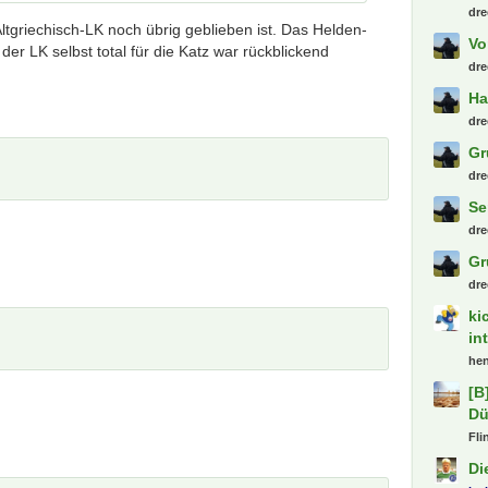
(S
griechisch-LK noch übrig geblieben ist. Das Helden-
10
er LK selbst total für die Katz war rückblickend
bla
Pr
kub
Ha
Pat
Ki
pe
Gu
dre
Ha
dre
Mo
si
dre
Vo
dre