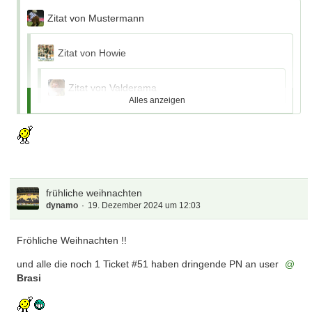
Zitat von Mustermann
Zitat von Howie
Zitat von Valderama
Alles anzeigen
Zitat von Henning
Alles anzeigen
https://www.spiegel.de/panorama/bildu…ref=re-
xx-cp-sh
wehe wenn nicht
frühliche weihnachten
dynamo
wäre diese Jahrzehnte alte Streitfrage auch
19. Dezember 2024 um 12:03
endlich geklärt
Fröhliche Weihnachten !!
Deswegen ist Jünsen bestimmt nach Valencia
und alle die noch 1 Ticket #51 haben dringende PN an user
Brasi
Dort nur Wodka-O.