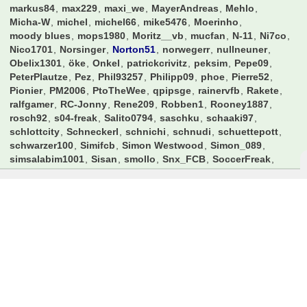
Kleine Zicke
KleineLilie
kleisbaer
Knaddly
knipser1972
Konfrontation
Kundelinho
kw87hb
Larsinio
Lawless3012
laxi
Leipziger
leloup
liamsuperstar
Lipsia1893
lix83
liza030
Lopesinho
Lothar-1990
luki94
Makaai
manee
manuel87
marcil09
Marcus2116
marius2304
mark126
markus84
max229
maxi_we
MayerAndreas
Mehlo
Micha-W
michel
michel66
mike5476
Moerinho
moody blues
mops1980
Moritz__vb
mucfan
N-11
Ni7co
Nico1701
Norsinger
Norton51
norwegerr
nullneuner
Obelix1301
öke
Onkel
patrickcrivitz
peksim
Pepe09
PeterPlautze
Pez
Phil93257
Philipp09
phoe
Pierre52
Pionier
PM2006
PtoTheWee
qpipsge
rainervfb
Rakete
ralfgamer
RC-Jonny
Rene209
Robben1
Rooney1887
rosch92
s04-freak
Salito0794
saschku
schaaki97
schlottcity
Schneckerl
schnichi
schnudi
schuettepott
schwarzer100
Simifcb
Simon Westwood
Simon_089
simsalabim1001
Sisan
smollo
Snx_FCB
SoccerFreak
Spatzl
spinne
spm
spock
Sprudelhuhn
Stef_an
Steffi123
steiger7
Steve0610
stocki
Sturmi74
Suedtribuene
svwcologne
thefoji
tim.o9
Timmy
TimoStr
TipperGT
Titanium
tjandt
tobig1900
tobitobi82
TSV
Valderama
Varela
VfB-Tom
Vfbler97
W0ll3
WalterFrosch