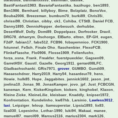
232 Mitglieder und 33.424 Besucher
Rekord: 613 Benutzer (
2. Mai 2024 um 11:48
)
8Prozent
achimkal
alfonso123
Atze1406
Balatoni
baracuda
bartman99999
bashman
Bastek
BastiFantasti1983
BavariaFantastika
bazihugo
ben1893
Ben1986
Bernhard
billyboy
Birne
Bolzplatz
BonoVox
Bouba2006
Breezeman
bumbum70
burki89
Chris35i
chrissi98
Christian
cibby
ck1
Cohiba
CTStB
Daniel FCB
Danny1895
DennisHopper
derbesuch
derhubbe
DesertWolf
Dolly
Domi89
Doppelpass
Dorfrocker
Dravil
DRG78
drharrym
Dschorgo
ElBarto
eltren
EP-GH
eugen
F2dP
fabian17
fabs512
FCB96
fcbayernnico
FCK1900
fctunnel
FeSch
Finale Oho
flaschenbier
FlexoFCB
FlinkeFlasche
Flo0906
Flosse1909
Folienfuchs
forza_osna
Frank
Freakfer
fuerstpueckler
Gagsen09
GarretHSV
Gaustl
Gazelle
Georg1911
gerrard08LFC
Gladbachschanki
GRis7971
grover
GUMBO
Gundi09
Haeaeschdner
Harry2019
Harry54
hasardeur79
hens
Howie
hulk85
Hupe
Jaggabites
jannick1602
jason
jmt
joelina10
Jonas_98
JonasKamper
jovo
jpf
Just_FCBCGN
kaneman
Kern
KickerKingdom
kickers
kinghobel
Klaxon