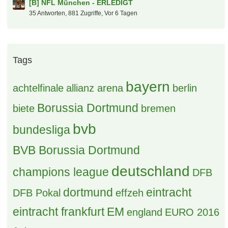
Laber - Luxemburg Cup 2027
87 Antworten, 3.066 Zugriffe, Vor einer Woche
Grüße aus dem Pott
25 Antworten, 715 Zugriffe, Vor 5 Tagen
[B] NFL München - ERLEDIGT
35 Antworten, 881 Zugriffe, Vor 6 Tagen
Tags
bayern
achtelfinale
allianz arena
berlin
Borussia Dortmund
biete
bremen
bvb
bundesliga
BVB Borussia Dortmund
deutschland
champions league
DFB