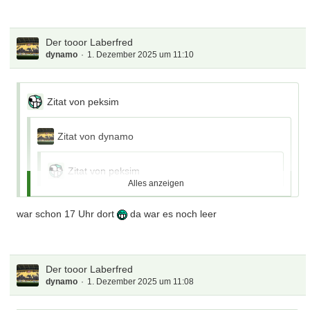
Der tooor Laberfred
dynamo
1. Dezember 2025 um 11:10
Zitat von peksim
Zitat von dynamo
Zitat von peksim
Alles anzeigen
also allzuschlimm kann es nicht gewesen sein ...
mich hast erkannt
war schon 17 Uhr dort
da war es noch leer
p..s und wenn du jemanden nicht erkennst isses
auch einfach, is entweder kartenfahnder oder
Der tooor Laberfred
kickerkingdom
dynamo
1. Dezember 2025 um 11:08