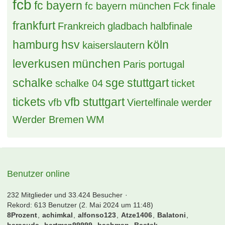
dortmund
eintracht
DFB Pokal
effzeh
eintracht frankfurt
EM
england
EURO 2016
fcb
fc bayern
fc bayern münchen
Fck
finale
frankfurt
Frankreich
gladbach
halbfinale
hamburg
hsv
köln
kaiserslautern
leverkusen
münchen
Paris
portugal
schalke
sge
stuttgart
schalke 04
ticket
tickets
vfb stuttgart
vfb
Viertelfinale
werder
Werder Bremen
WM
Benutzer online