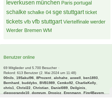
leverkusen
münchen
Paris
portugal
schalke
sge
stuttgart
schalke 04
ticket
tickets
vfb stuttgart
vfb
Viertelfinale
werder
Werder Bremen
WM
Benutzer online
69 Mitglieder und 5.700 Besucher
Rekord: 613 Benutzer (
2. Mai 2024 um 11:48
)
00nils
19Sakul96
8Prozent
alohahe
axwell
ben1893
Bernhard
buddybs
BVB1989
Cemko92
CharlieKelly
chris1
Chrisl22
Christian
Daniel089
Deilginis
diegogrande10
domrum
Dropicz
Erenmann
Fire4Bayern
flaschenbier
Flosse1909
Hagelkorn
Hamburgerjungs
Harry54
Howie
hulk85
Janl
jens1893
Jens1957
Kartograph
KickerKingdom
Klaxon
knoppi
kubaheinzi