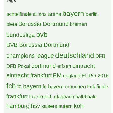
Tags
bayern
achtelfinale
allianz arena
berlin
Borussia Dortmund
biete
bremen
bvb
bundesliga
BVB Borussia Dortmund
deutschland
champions league
DFB
dortmund
eintracht
DFB Pokal
effzeh
eintracht frankfurt
EM
england
EURO 2016
fcb
fc bayern
fc bayern münchen
Fck
finale
frankfurt
Frankreich
gladbach
halbfinale
hamburg
hsv
köln
kaiserslautern