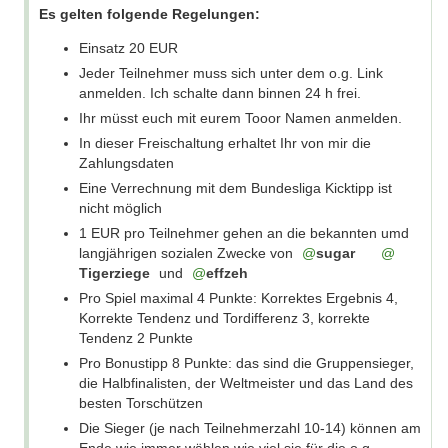
Es gelten folgende Regelungen:
1 EUR pro Teilnehmer gehen an die
bekannten umd langjährigen sozialen Zwecke
Einsatz 20 EUR
von
sugar
Tigerziege
und
Jeder Teilnehmer muss sich unter dem o.g. Link
effzeh
anmelden. Ich schalte dann binnen 24 h frei.
Pro Spiel maximal 4 Punkte: Korrektes
Ihr müsst euch mit eurem Tooor Namen anmelden.
Ergebnis 4, Korrekte Tendenz und
In dieser Freischaltung erhaltet Ihr von mir die
Tordifferenz 3, korrekte Tendenz 2 Punkte
Zahlungsdaten
Pro Bonustipp 8 Punkte: das sind die
Eine Verrechnung mit dem Bundesliga Kicktipp ist
Gruppensieger, die Halbfinalisten, der
nicht möglich
Weltmeister und das Land des besten
Torschützen
1 EUR pro Teilnehmer gehen an die bekannten umd
langjährigen sozialen Zwecke von
Die Sieger (je nach Teilnehmerzahl 10-14)
sugar
Tigerziege
können am Ende wie immer wählen wie viel
und
effzeh
sie für die o.g. sozialen Projekte von ihrem
Pro Spiel maximal 4 Punkte: Korrektes Ergebnis 4,
Gewinn geben möchten und wie viel sie
Korrekte Tendenz und Tordifferenz 3, korrekte
ausgezahlt bekommen möchten
Tendenz 2 Punkte
Die Auszahlung erfolgt bis Anfang August
Pro Bonustipp 8 Punkte: das sind die Gruppensieger,
die Halbfinalisten, der Weltmeister und das Land des
besten Torschützen
Viel Spaß allen Tippern und bei Fragen, fragen!
Die Sieger (je nach Teilnehmerzahl 10-14) können am