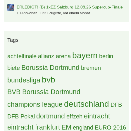
ERLEDIGT! (B) 1xEZ Salzburg 12.08.26 Supercup-Finale
10 Antworten, 1.221 Zugriffe, Vor einem Monat
Tags
bayern
achtelfinale
allianz arena
berlin
Borussia Dortmund
biete
bremen
bvb
bundesliga
BVB Borussia Dortmund
deutschland
champions league
DFB
dortmund
eintracht
DFB Pokal
effzeh
eintracht frankfurt
EM
england
EURO 2016