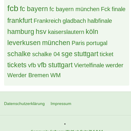
fcb
fc bayern
fc bayern münchen
Fck
finale
frankfurt
Frankreich
gladbach
halbfinale
hamburg
hsv
köln
kaiserslautern
leverkusen
münchen
Paris
portugal
schalke
sge
stuttgart
schalke 04
ticket
tickets
vfb stuttgart
vfb
Viertelfinale
werder
Werder Bremen
WM
Datenschutzerklärung
Impressum