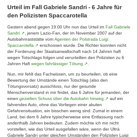
Urteil im Fall Gabriele Sandri - 6 Jahre für
den Polizisten Spaccarotella
Gestern abend gegen 19.00 Uhr nun das Urteil im
Fall Gabriele
Sandri
, jenem Lazio-Fan, der im November 2007 auf der
Autobahnraststätte vom
Agenten der Polstrada Luigi
Spaccarotella
erschossen wurde. Die Richter konnten nicht
der Forderung der Staatsanwaltschaft nach 14 Jahren haft
wegen Totschlags folgen und verurteilten den Polizisten zu 6
Jahren Haft
wegen fahrlässiger Tötung
.
Nun, mir fehlt das Fachwissen, um zu beurteilen, ob eine
Bewertung der Umstände einen Totschlag (also den
Tötungsvorsatz) ausschloss, nur der gesunde
Menschenverstand in mir findet, das 6 Jahre für jemanden, der
einen
gezielten Schuss über die Autobahn hinweg
auf ein
fahrendes Auto, ohne das Vorliegen einer akuten
Gefahrensituation, ein bisschen wenig sind. Zumal in einem
Land, bei dem 6 Jahre typischerweise eine Entlassung nach
anderthalb Jahren bedeuten. Zudem möchte ich mir nicht
vorstellen, wie das Urteil ausgefallen wäre, wenn der Ultrà
Gabriele Sandri unter gleichen Umständen den Polizisten Luigi