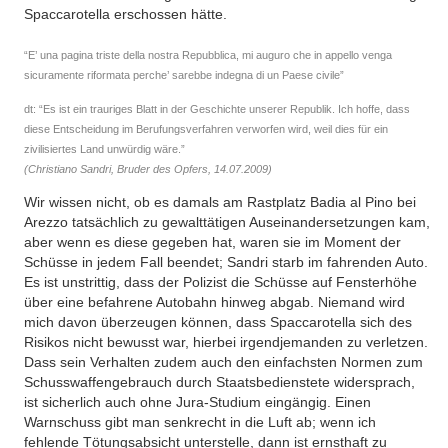
Spaccarotella erschossen hätte.
“E’ una pagina triste della nostra Repubblica, mi auguro che in appello venga
sicuramente riformata perche’ sarebbe indegna di un Paese civile”
dt: “Es ist ein trauriges Blatt in der Geschichte unserer Republik. Ich hoffe, dass
diese Entscheidung im Berufungsverfahren verworfen wird, weil dies für ein
zivilisiertes Land unwürdig wäre.”
(Christiano Sandri, Bruder des Opfers, 14.07.2009)
Wir wissen nicht, ob es damals am Rastplatz Badia al Pino bei
Arezzo tatsächlich zu gewalttätigen Auseinandersetzungen kam,
aber wenn es diese gegeben hat, waren sie im Moment der
Schüsse in jedem Fall beendet; Sandri starb im fahrenden Auto.
Es ist unstrittig, dass der Polizist die Schüsse auf Fensterhöhe
über eine befahrene Autobahn hinweg abgab. Niemand wird
mich davon überzeugen können, dass Spaccarotella sich des
Risikos nicht bewusst war, hierbei irgendjemanden zu verletzen.
Dass sein Verhalten zudem auch den einfachsten Normen zum
Schusswaffengebrauch durch Staatsbedienstete widersprach,
ist sicherlich auch ohne Jura-Studium eingängig. Einen
Warnschuss gibt man senkrecht in die Luft ab; wenn ich
fehlende Tötungsabsicht unterstelle, dann ist ernsthaft zu