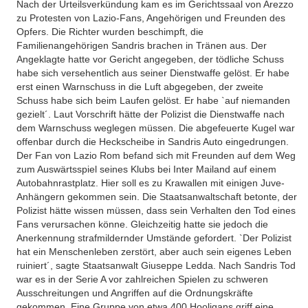
Nach der Urteilsverkündung kam es im Gerichtssaal von Arezzo
zu Protesten von Lazio-Fans, Angehörigen und Freunden des
Opfers. Die Richter wurden beschimpft, die
Familienangehörigen Sandris brachen in Tränen aus. Der
Angeklagte hatte vor Gericht angegeben, der tödliche Schuss
habe sich versehentlich aus seiner Dienstwaffe gelöst. Er habe
erst einen Warnschuss in die Luft abgegeben, der zweite
Schuss habe sich beim Laufen gelöst. Er habe `auf niemanden
gezielt´. Laut Vorschrift hätte der Polizist die Dienstwaffe nach
dem Warnschuss weglegen müssen. Die abgefeuerte Kugel war
offenbar durch die Heckscheibe in Sandris Auto eingedrungen.
Der Fan von Lazio Rom befand sich mit Freunden auf dem Weg
zum Auswärtsspiel seines Klubs bei Inter Mailand auf einem
Autobahnrastplatz. Hier soll es zu Krawallen mit einigen Juve-
Anhängern gekommen sein. Die Staatsanwaltschaft betonte, der
Polizist hätte wissen müssen, dass sein Verhalten den Tod eines
Fans verursachen könne. Gleichzeitig hatte sie jedoch die
Anerkennung strafmildernder Umstände gefordert. `Der Polizist
hat ein Menschenleben zerstört, aber auch sein eigenes Leben
ruiniert´, sagte Staatsanwalt Giuseppe Ledda. Nach Sandris Tod
war es in der Serie A vor zahlreichen Spielen zu schweren
Ausschreitungen und Angriffen auf die Ordnungskräfte
gekommen. Eine Gruppe von etwa 400 Hooligans griff eine