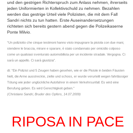
und den gestrigen Richterspruch zum Anlass nehmen, ihrerseits
jeden Uniformierten in Kollektivschuld zu nehmen. Bezahlen
werden das gestrige Urteil viele Polizisten, die mit dem Fall
Sandri nichts zu tun hatten. Erste Auseinandersetzungen
richteten sich bereits gestern abend gegen die Polizeikaserne
Ponte Milvio.
“Un poliziotto che cinque testimoni hanno visto impugnare la pistola con due mani,
stendere le braccia, mirare e sparare, è stato condannato per omicidio colposo
come un qualsiasi sventurato automobilista per un incidente stradale. Vergogna. Ci
sarà un appello. Ci sarà giustizia”.
dt: “Ein Polizist und 5 Zeugen haben gesehen, wie er die Pistole in beiden Fäusten
hielt, die Arme ausstreckte, zielte und schoss, er wurde verurteilt wegen fahrlässiger
Tötung wie jeder unglückliche Autofahrer in einem Verkehrsunfall. Es wird eine
Berufung geben. Es wird Gerechtigkeit geben.”
(Christiano Sandri, Bruder des Opfers, 14.07.2009)
RIPOSA IN PACE