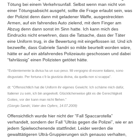
Tötung bei einem Verkehrsunfall. Selbst wenn man nicht von
einer Tötungsabsicht ausgeht, sollte die Frage erlaubt sein, was
der Polizist denn dann mit geladener Waffe, ausgestreckten
Armen, auf ein fahrendes Auto zielend, mit dem Finger am
Abzug denn dann sonst im Sinn hatte. Ich kann mich des
Eindrucks nicht erwehren, dass die Tatsache, dass der Täter
eine Uniform trug, in die Bewertung mit eingeflossen ist. Und ich
bezweifle, dass Gabriele Sandri so milde beurteilt worden wäre,
hätte er auf ein abfahrendes Polizeiauto geschossen und dabei
“fahrlässig” einen Polizisten getötet hätte.
“Evidentemente la divisa ha un suo peso. Mi vergogno di essere italiano, sono
disgustato. Per fortuna c’è la giustizia divina, da quella non si scappa”.
dt: “Offensichtlich hat die Uniform ihr eigenes Gewicht. Ich schäme mich dafür,
Italiener zu sein, ich bin angeekelt. Glücklicherweise gibt es die Gerechtigkeit
Gottes, vor der kann man nicht fliehen.”
(Giorgio Sandri, Vater des Opfers, 14.07.2009)
Offensichtlich wurde hier nicht der “Fall Spaccarotella”
verhandelt, sondern der Fall “Ultràs gegen die Polizei”, wie er an
jedem Spielwochenende stattfindet. Leider werden die
gewalttätigeren Ultrà-Gruppierungen sich genauso verhalten,