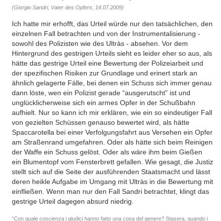
(Giorgio Sandri, Vater des Opfers, 14.07.2009)
Ich hatte mir erhofft, das Urteil würde nur den tatsächlichen, den
einzelnen Fall betrachten und von der Instrumentalisierung -
sowohl des Polizisten wie des Ultràs - absehen. Vor dem
Hintergrund des gestrigen Urteils sieht es leider eher so aus, als
hätte das gestrige Urteil eine Bewertung der Polizeiarbeit und
der spezifischen Risiken zur Grundlage und erinert stark an
ähnlich gelagerte Fälle, bei denen ein Schuss sich immer genau
dann löste, wen ein Polizist gerade “ausgerutscht” ist und
unglücklicherweise sich ein armes Opfer in der Schußbahn
aufhielt. Nur so kann ich mir erklären, wie ein so eindeutiger Fall
von gezielten Schüssen genauso bewertet wird, als hätte
Spaccarotella bei einer Verfolgungsfahrt aus Versehen ein Opfer
am Straßenrand umgefahren. Oder als hätte sich beim Reinigen
der Waffe ein Schuss gelöst. Oder als wäre ihm beim Gießen
ein Blumentopf vom Fensterbrett gefallen. Wie gesagt, die Justiz
stellt sich auf die Seite der ausführenden Staatsmacht und lässt
deren heikle Aufgabe im Umgang mit Ultràs in die Bewertung mit
einfließen. Wenn man nur den Fall Sandri betrachtet, klingt das
gestrige Urteil dagegen absurd niedrig.
“Con quale coscienza i giudici hanno fatto una cosa del genere? Stasera, quando i