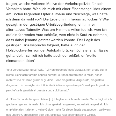
fragen, welche weiteren Motive der Verkehrspolizist für sein
Verhalten hatte. Wen ich mich mit einer Eisenstange über einem
am Boden liegenden Opfer aufbaue und zuschlage, was hatte
ich denn da wohl vor? Die Erde um ihn herum auflockern? Wie
gesagt, in der gestrigen Urteilsbegründung fehlt mir ein
alternatives Tatmotiv. Was um Himmels willen tue ich, wen ich
auf ein fahrendes Auto schieße, wen nicht in Kauf zu nehmen,
dass dabei jemand getötet werden könnte. Der Logik des
gestrigen Urteilsspruchs folgend, hätte auch der
Holzblockwerfer von der Autobahnbrücke höchstens fahrlässig
gehandelt - schließlich hatte auch der erklärt, er “wollte
niemanden töten”.
“una vergogna per tutta l’Italia. [...] Non credo piu’ nella giustizia, non credo piu’ in
niente. Senz’altro faremo appello perche’ io Spaccarotella non lo mollo, non lo
mollero’ fino all’ultimo grado di giudizio. Sono disgustato, disgustato, disgustato,
disgustato. Io consiglierei a tutti i cittadini di non spendere piu’ i soldi per la giustizia
perche’ se la giustizia e’ questa sono soldi buttati.”
dt: “Eine Schande für ganz Italien. [...] Ich glaube nicht mehr an die Gerechtigkeit, ich
glaube an gar nichts mehr. Ich bin angeekelt, angeekelt, angeekelt, angeekelt. Ich
empfehle allen Italienern, keine Gelder mehr für diese Justiz auszugeben, weil wenn
das unsere Gerechtigkeit sein soll, sind das rausgeschmissene Gelder.