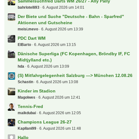
Sammelsuchfred Darts WM 26/27 - Ally Pally
bahrlotelli93
6. August 2026 um 14:01
Der Biete und Suche "Deutsche - Bahn - Sparfred"
Aktionen und Gutscheine
meisi.mevo
6. August 2026 um 13:39
PDC Dart WM
ElBarto
6. August 2026 um 13:15
Dänische Superliga (FC Kopenhagen, Bröndby IF, FC
Midtjylland etc.)
hda
6. August 2026 um 13:09
(S) Mitfahrgelegenheit Salzburg —> München 12.08.26
Schastin
6. August 2026 um 13:08
Kinder im Stadion
Magolwes
6. August 2026 um 12:41
Tennis-Fred
maikdubai
6. August 2026 um 12:05
Champions League 26-27
Kapllani99
6. August 2026 um 11:48
Hallo