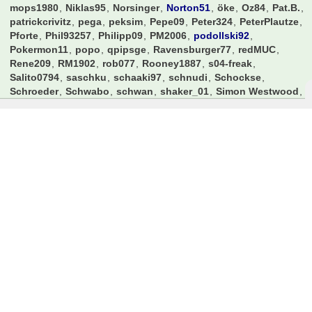
mops1980
Niklas95
Norsinger
Norton51
öke
Oz84
Pat.B.
patrickcrivitz
pega
peksim
Pepe09
Peter324
PeterPlautze
Pforte
Phil93257
Philipp09
PM2006
podollski92
Pokermon11
popo
qpipsge
Ravensburger77
redMUC
Rene209
RM1902
rob077
Rooney1887
s04-freak
Salito0794
saschku
schaaki97
schnudi
Schockse
Schroeder
Schwabo
schwan
shaker_01
Simon Westwood
SimonE
simsalabim1001
Sindre
Sluck3r
smollo
SoccerFreak
SoccerKing
Spatzl
Speedy
spock
StefanNBY
stfn84
Sturmi74
Suedwestpfalz
sugar
T_1904
taufbrief
The1AndOnly
theflex
thefoji
Ticketchef2006
Timdergroundhopper
ToDo1909
Toffi
tommi261
ToniKroos
Travelinho
u204
UdoKannJudo
Unikat
vds nievenheim
VfB-Tom
watts83
werderbremen
Werderstrand
Winfried
wolfenstein
xklodi
yrisch
zdribac
Zeimen
Zeroberto
Zoexdzn
Datenschutzerklärung
Impressum