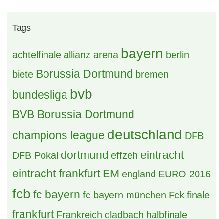
Tags
bayern
achtelfinale
allianz arena
berlin
Borussia Dortmund
biete
bremen
bvb
bundesliga
BVB Borussia Dortmund
deutschland
champions league
DFB
dortmund
eintracht
DFB Pokal
effzeh
eintracht frankfurt
EM
england
EURO 2016
fcb
fc bayern
fc bayern münchen
Fck
finale
frankfurt
Frankreich
gladbach
halbfinale