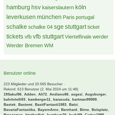
hamburg
hsv
köln
kaiserslautern
leverkusen
münchen
Paris
portugal
schalke
sge
stuttgart
schalke 04
ticket
tickets
vfb stuttgart
vfb
Viertelfinale
werder
Werder Bremen
WM
Benutzer online
223 Mitglieder und 20.565 Besucher
Rekord: 613 Benutzer (
2. Mai 2024 um 11:48
)
19Sakul96
Adden
Ali72
Andiano86
asgezi
Augsburger
bahrlotelli93
bamberger11
baracuda
bartman99999
Bastek
Bastemi
BastiFantasti1983
Batzi
BavariaFantastika
BayernArno
Bernhard
Birne
Bolzplatz
Breezeman
btother0ck
bumbum70
burki89
Carlos1995