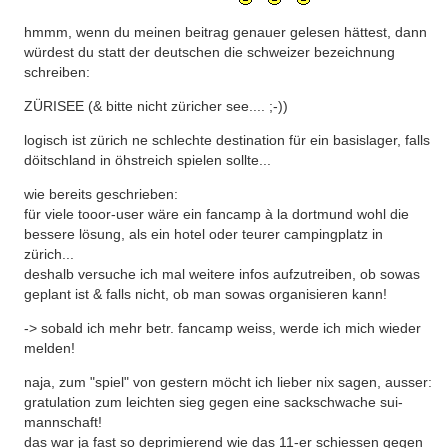
hmmm, wenn du meinen beitrag genauer gelesen hättest, dann
würdest du statt der deutschen die schweizer bezeichnung
schreiben:
ZÜRISEE (& bitte nicht züricher see.... ;-))
logisch ist zürich ne schlechte destination für ein basislager, falls
döitschland in öhstreich spielen sollte...
wie bereits geschrieben:
für viele tooor-user wäre ein fancamp à la dortmund wohl die
bessere lösung, als ein hotel oder teurer campingplatz in
zürich...
deshalb versuche ich mal weitere infos aufzutreiben, ob sowas
geplant ist & falls nicht, ob man sowas organisieren kann!
-> sobald ich mehr betr. fancamp weiss, werde ich mich wieder
melden!
naja, zum "spiel" von gestern möcht ich lieber nix sagen, ausser:
gratulation zum leichten sieg gegen eine sackschwache sui-
mannschaft!
das war ja fast so deprimierend wie das 11-er schiessen gegen