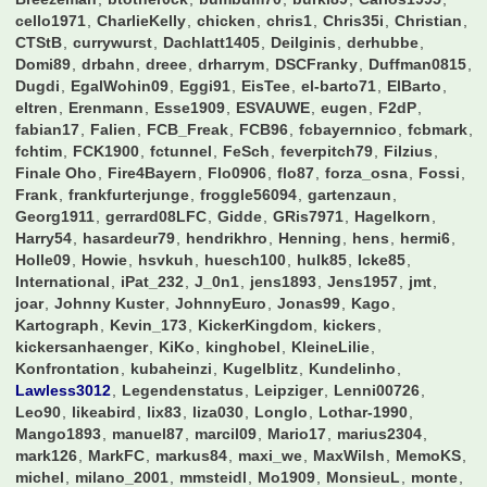
cello1971
CharlieKelly
chicken
chris1
Chris35i
Christian
CTStB
currywurst
Dachlatt1405
Deilginis
derhubbe
Domi89
drbahn
dreee
drharrym
DSCFranky
Duffman0815
Dugdi
EgalWohin09
Eggi91
EisTee
el-barto71
ElBarto
eltren
Erenmann
Esse1909
ESVAUWE
eugen
F2dP
fabian17
Falien
FCB_Freak
FCB96
fcbayernnico
fcbmark
fchtim
FCK1900
fctunnel
FeSch
feverpitch79
Filzius
Finale Oho
Fire4Bayern
Flo0906
flo87
forza_osna
Fossi
Frank
frankfurterjunge
froggle56094
gartenzaun
Georg1911
gerrard08LFC
Gidde
GRis7971
Hagelkorn
Harry54
hasardeur79
hendrikhro
Henning
hens
hermi6
Holle09
Howie
hsvkuh
huesch100
hulk85
Icke85
International
iPat_232
J_0n1
jens1893
Jens1957
jmt
joar
Johnny Kuster
JohnnyEuro
Jonas99
Kago
Kartograph
Kevin_173
KickerKingdom
kickers
kickersanhaenger
KiKo
kinghobel
KleineLilie
Konfrontation
kubaheinzi
Kugelblitz
Kundelinho
Lawless3012
Legendenstatus
Leipziger
Lenni00726
Leo90
likeabird
lix83
liza030
Longlo
Lothar-1990
Mango1893
manuel87
marcil09
Mario17
marius2304
mark126
MarkFC
markus84
maxi_we
MaxWilsh
MemoKS
michel
milano_2001
mmsteidl
Mo1909
MonsieuL
monte