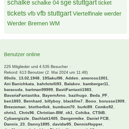
schalke
sge
stuttgart
schalke 04
ticket
tickets
vfb stuttgart
vfb
Viertelfinale
werder
Werder Bremen
WM
Benutzer online
225 Mitglieder und 4.535 Besucher
Rekord: 613 Benutzer (
2. Mai 2024 um 11:48
)
00nils
13.02.1948
19Sakul96
Adden
amoroso1001
Ani Banichkata
bahrlotelli93
Balakov
bamberger11
baracuda
bartman99999
BastiFantasti1983
BavariaFantastika
BayernArno
bazihugo
Beda_PF
ben1893
Bernhard
billyboy
blackfire7
Booo
borusse1909
Breezeman
btother0ck
bumbum70
burki89
Cemko92
chris1
Chris96
Christian-BW
ck1
Cohiba
CTStB
Cybaergizzle
Dachlatt1405
Dangermike
Daniel FCB
Dannis_23
Danny1895
davidw95
DennisHopper