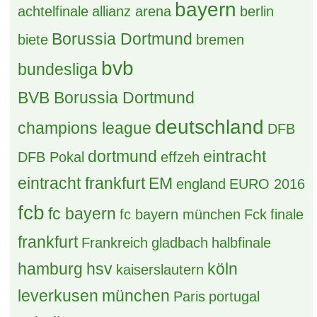
bayern
achtelfinale
allianz arena
berlin
Borussia Dortmund
biete
bremen
bvb
bundesliga
BVB Borussia Dortmund
deutschland
champions league
DFB
dortmund
eintracht
DFB Pokal
effzeh
eintracht frankfurt
EM
england
EURO 2016
fcb
fc bayern
fc bayern münchen
Fck
finale
frankfurt
Frankreich
gladbach
halbfinale
hamburg
hsv
köln
kaiserslautern
leverkusen
münchen
Paris
portugal