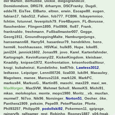
der Marten
derhubbe
Dickie
diegogrande10
Domidomdom
DRG78
drharrym
DSCFranky
Dugdi
edde78
EisTee
ElBarto
eltren
erwin
Escape80
eugen
fabian17
fabs512
Falien
fcb777
FCB96
fcbayernnico
fchtim
fctunnel
feverpitch79
Fire4Bayern
FL-Borusse
flaschenbier
Flingern1895
Flo0906
flo87
Frank
franknaldo
frechmann
Fußballmaster007
Gegge
Georg1911
GroundhoppingMalte
Hamburgerjungs
hansemann68
Harry54
hasardeur79
hendrikhro
hens
hermi6
hochhausass
HSVKai
hulk85
Hupe
Icke85
jani224
jannick1602
Jonas99
jovo
Karel
Kartenfahnder
Kartograph
KevinKuranyi22
KickerKingdom
kleisbaer
Knaddly
knipser1972
Konfrontation
krisonfootballtour
krugi
kubaheinzi
Kundelinho
kw87hb
Lawless3012
ledtasso
Leipziger
Lenni00726
liza030
luki94
Macauley
Magolwes
manee
Marcus2116
mark126
MarkFC
markus84
MarkusG.
Martin85
maschi
max229
maxi_we
MaxMorgen
MaxSVW
Mehmet Scholl
MemoKS
Michi91
mkas
molokoplus
monte
mops1980
Moritz__vb
mucfan
murmel7
Ni7co
Nik96
Norsinger
Norton51
Oecher
öke
Panthera1909
peksim
Pepe09
PeterPlautze
Pforte
Phil93257
Philipp09
podollski92
Pokermon11
qpipsge
rainervfb
ralfgamer
rest
Robinho
Rooney1887
s04-freak