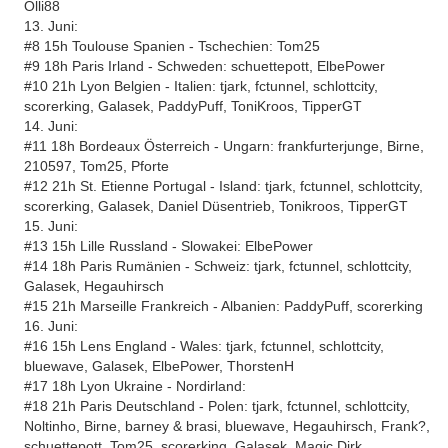
Olli88
13. Juni:
#8 15h Toulouse Spanien - Tschechien: Tom25
#9 18h Paris Irland - Schweden: schuettepott, ElbePower
#10 21h Lyon Belgien - Italien: tjark, fctunnel, schlottcity,
scorerking, Galasek, PaddyPuff, ToniKroos, TipperGT
14. Juni:
#11 18h Bordeaux Österreich - Ungarn: frankfurterjunge, Birne,
210597, Tom25, Pforte
#12 21h St. Etienne Portugal - Island: tjark, fctunnel, schlottcity,
scorerking, Galasek, Daniel Düsentrieb, Tonikroos, TipperGT
15. Juni:
#13 15h Lille Russland - Slowakei: ElbePower
#14 18h Paris Rumänien - Schweiz: tjark, fctunnel, schlottcity,
Galasek, Hegauhirsch
#15 21h Marseille Frankreich - Albanien: PaddyPuff, scorerking
16. Juni:
#16 15h Lens England - Wales: tjark, fctunnel, schlottcity,
bluewave, Galasek, ElbePower, ThorstenH
#17 18h Lyon Ukraine - Nordirland:
#18 21h Paris Deutschland - Polen: tjark, fctunnel, schlottcity,
Noltinho, Birne, barney & brasi, bluewave, Hegauhirsch, Frank?,
schuettepott, Tom25, scorerking, Galasek, Magic Dirk,