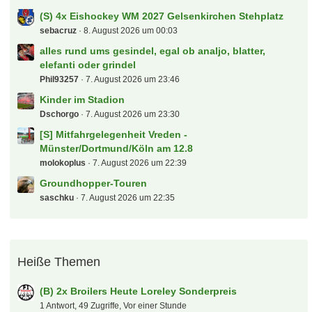
Dynamo Dresden
themonument
8. August 2026 um 07:35
3. Liga 26/27
fabian17
8. August 2026 um 00:10
(S) 4x Eishockey WM 2027 Gelsenkirchen Stehplatz
sebacruz
8. August 2026 um 00:03
alles rund ums gesindel, egal ob analjo, blatter,
elefanti oder grindel
Phil93257
7. August 2026 um 23:46
Kinder im Stadion
Dschorgo
7. August 2026 um 23:30
[S] Mitfahrgelegenheit Vreden -
Münster/Dortmund/Köln am 12.8
molokoplus
7. August 2026 um 22:39
Groundhopper-Touren
saschku
7. August 2026 um 22:35