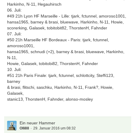
Harkinho, N-11, Hegauhirsch
06. Juli:
#49 21h Lyon HF Marseille - Lille: tjark, fctunnel, amoroso1001,
hansa1965, barney & brasi, bluewave, Harkinho, N-11, Howie,
scorerking, Galasek, tobitobit82, ThorstenH, Fahnder
07. Juli:
#50 21h Marseille HF Bordeaux - Paris: tjark, fctunnel,
amoroso1001,
hansa1965, schnudi (+2), barney & brasi, bluewave, Harkinho,
N-11,
Howie, Galasek, tobitobi82, ThorstenH, Fahnder
10. Juli:
#51 21h Paris Finale: tjark, fctunnel, schlottcity, Steffi123,
barney
& brasi, flitschi, saschku, Harkinho, N-11, Frank?, Howie,
Galasek,
stanic13, ThorstenH, Fahnder, alonso-mosley
Ein neuer Hammer
Olli88
29. Januar 2016 um 08:32