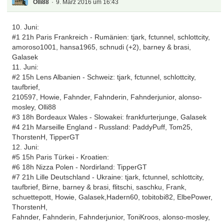
Olli88
9. März 2016 um 16:43
10. Juni:
#1 21h Paris Frankreich - Rumänien: tjark, fctunnel, schlottcity,
amoroso1001, hansa1965, schnudi (+2), barney & brasi,
Galasek
11. Juni:
#2 15h Lens Albanien - Schweiz: tjark, fctunnel, schlottcity,
taufbrief,
210597, Howie, Fahnder, Fahnderin, Fahnderjunior, alonso-
mosley, Olli88
#3 18h Bordeaux Wales - Slowakei: frankfurterjunge, Galasek
#4 21h Marseille England - Russland: PaddyPuff, Tom25,
ThorstenH, TipperGT
12. Juni:
#5 15h Paris Türkei - Kroatien:
#6 18h Nizza Polen - Nordirland: TipperGT
#7 21h Lille Deutschland - Ukraine: tjark, fctunnel, schlottcity,
taufbrief, Birne, barney & brasi, flitschi, saschku, Frank,
schuettepott, Howie, Galasek,Hadern60, tobitobi82, ElbePower,
ThorstenH,
Fahnder, Fahnderin, Fahnderjunior, ToniKroos, alonso-mosley,