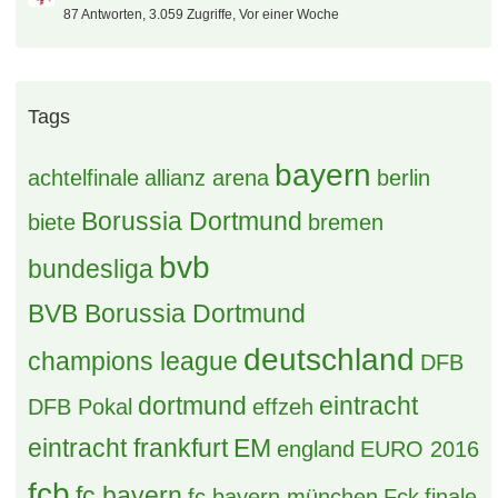
0 Antworten, 97 Zugriffe, Vor 12 Stunden
Grüße aus dem Pott
25 Antworten, 589 Zugriffe, Vor 3 Tagen
Laber - Luxemburg Cup 2027
87 Antworten, 3.059 Zugriffe, Vor einer Woche
Tags
bayern
achtelfinale
allianz arena
berlin
Borussia Dortmund
biete
bremen
bvb
bundesliga
BVB Borussia Dortmund
deutschland
champions league
DFB