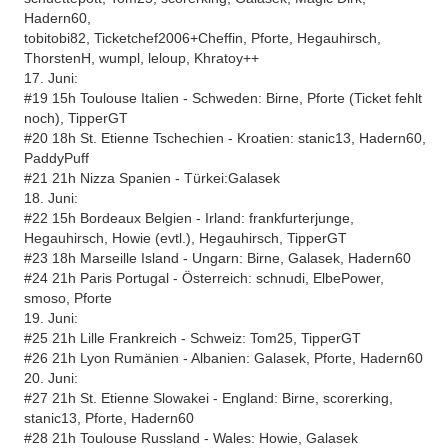
Hadern60,
tobitobi82, Ticketchef2006+Cheffin, Pforte, Hegauhirsch,
ThorstenH, wumpl, leloup, Khratoy++
17. Juni:
#19 15h Toulouse Italien - Schweden: Birne, Pforte (Ticket fehlt
noch), TipperGT
#20 18h St. Etienne Tschechien - Kroatien: stanic13, Hadern60,
PaddyPuff
#21 21h Nizza Spanien - Türkei:Galasek
18. Juni:
#22 15h Bordeaux Belgien - Irland: frankfurterjunge,
Hegauhirsch, Howie (evtl.), Hegauhirsch, TipperGT
#23 18h Marseille Island - Ungarn: Birne, Galasek, Hadern60
#24 21h Paris Portugal - Österreich: schnudi, ElbePower,
smoso, Pforte
19. Juni:
#25 21h Lille Frankreich - Schweiz: Tom25, TipperGT
#26 21h Lyon Rumänien - Albanien: Galasek, Pforte, Hadern60
20. Juni:
#27 21h St. Etienne Slowakei - England: Birne, scorerking,
stanic13, Pforte, Hadern60
#28 21h Toulouse Russland - Wales: Howie, Galasek