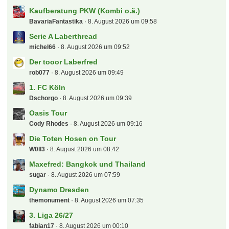
(B) 2x Broilers Heute Loreley Sonderpreis
Duffman0815
8. August 2026 um 10:47
Waldhof Mannheim
fabian17
8. August 2026 um 10:18
Kaufberatung PKW (Kombi o.ä.)
BavariaFantastika
8. August 2026 um 09:58
Serie A Laberthread
michel66
8. August 2026 um 09:52
Der tooor Laberfred
rob077
8. August 2026 um 09:49
1. FC Köln
Dschorgo
8. August 2026 um 09:39
Oasis Tour
Cody Rhodes
8. August 2026 um 09:16
Die Toten Hosen on Tour
W0ll3
8. August 2026 um 08:42
Maxefred: Bangkok und Thailand
sugar
8. August 2026 um 07:59