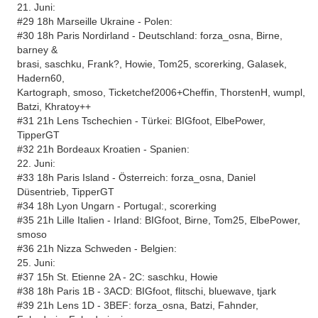
21. Juni:
#29 18h Marseille Ukraine - Polen:
#30 18h Paris Nordirland - Deutschland: forza_osna, Birne,
barney &
brasi, saschku, Frank?, Howie, Tom25, scorerking, Galasek,
Hadern60,
Kartograph, smoso, Ticketchef2006+Cheffin, ThorstenH, wumpl,
Batzi, Khratoy++
#31 21h Lens Tschechien - Türkei: BIGfoot, ElbePower,
TipperGT
#32 21h Bordeaux Kroatien - Spanien:
22. Juni:
#33 18h Paris Island - Österreich: forza_osna, Daniel
Düsentrieb, TipperGT
#34 18h Lyon Ungarn - Portugal:, scorerking
#35 21h Lille Italien - Irland: BIGfoot, Birne, Tom25, ElbePower,
smoso
#36 21h Nizza Schweden - Belgien:
25. Juni:
#37 15h St. Etienne 2A - 2C: saschku, Howie
#38 18h Paris 1B - 3ACD: BIGfoot, flitschi, bluewave, tjark
#39 21h Lens 1D - 3BEF: forza_osna, Batzi, Fahnder,