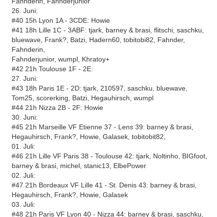
Fahnderin, Fahnderjunior
26. Juni:
#40 15h Lyon 1A - 3CDE: Howie
#41 18h Lille 1C - 3ABF: tjark, barney & brasi, flitschi, saschku,
bluewave, Frank?, Batzi, Hadern60, tobitobi82, Fahnder,
Fahnderin,
Fahnderjunior, wumpl, Khratoy+
#42 21h Toulouse 1F - 2E:
27. Juni:
#43 18h Paris 1E - 2D: tjark, 210597, saschku, bluewave,
Tom25, scorerking, Batzi, Hegauhirsch, wumpl
#44 21h Nizza 2B - 2F: Howie
30. Juni:
#45 21h Marseille VF Etienne 37 - Lens 39: barney & brasi,
Hegauhirsch, Frank?, Howie, Galasek, tobitobit82,
01. Juli:
#46 21h Lille VF Paris 38 - Toulouse 42: tjark, Noltinho, BIGfoot,
barney & brasi, michel, stanic13, ElbePower
02. Juli:
#47 21h Bordeaux VF Lille 41 - St. Denis 43: barney & brasi,
Hegauhirsch, Frank?, Howie, Galasek
03. Juli:
#48 21h Paris VF Lyon 40 - Nizza 44: barney & brasi, saschku,