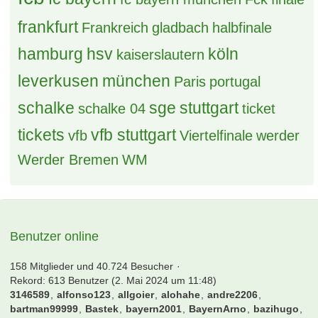
dortmund
eintracht
DFB Pokal
effzeh
eintracht frankfurt
EM
england
EURO 2016
fcb
fc bayern
fc bayern münchen
Fck
finale
frankfurt
Frankreich
gladbach
halbfinale
hamburg
hsv
köln
kaiserslautern
leverkusen
münchen
Paris
portugal
schalke
sge
stuttgart
schalke 04
ticket
tickets
vfb stuttgart
vfb
Viertelfinale
werder
Werder Bremen
WM
Benutzer online