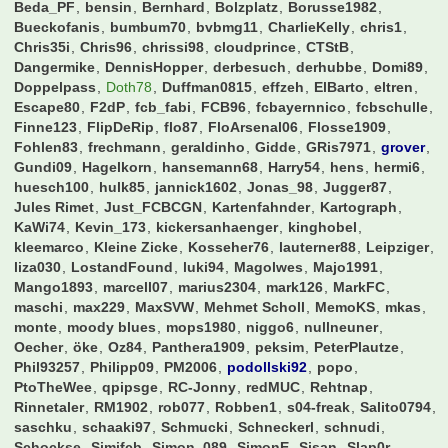
158 Mitglieder und 40.724 Besucher
Rekord: 613 Benutzer (
2. Mai 2024 um 11:48
)
3146589
alfonso123
allgoier
alohahe
andre2206
bartman99999
Bastek
bayern2001
BayernArno
bazihugo
Beda_PF
bensin
Bernhard
Bolzplatz
Borusse1982
Bueckofanis
bumbum70
bvbmg11
CharlieKelly
chris1
Chris35i
Chris96
chrissi98
cloudprince
CTStB
Dangermike
DennisHopper
derbesuch
derhubbe
Domi89
Doppelpass
Doth78
Duffman0815
effzeh
ElBarto
eltren
Escape80
F2dP
fcb_fabi
FCB96
fcbayernnico
fcbschulle
Finne123
FlipDeRip
flo87
FloArsenal06
Flosse1909
Fohlen83
frechmann
geraldinho
Gidde
GRis7971
grover
Gundi09
Hagelkorn
hansemann68
Harry54
hens
hermi6
huesch100
hulk85
jannick1602
Jonas_98
Jugger87
Jules Rimet
Just_FCBCGN
Kartenfahnder
Kartograph
KaWi74
Kevin_173
kickersanhaenger
kinghobel
kleemarco
Kleine Zicke
Kosseher76
lauterner88
Leipziger
liza030
LostandFound
luki94
Magolwes
Majo1991
Mango1893
marcell07
marius2304
mark126
MarkFC
maschi
max229
MaxSVW
Mehmet Scholl
MemoKS
mkas
monte
moody blues
mops1980
niggo6
nullneuner
Oecher
öke
Oz84
Panthera1909
peksim
PeterPlautze