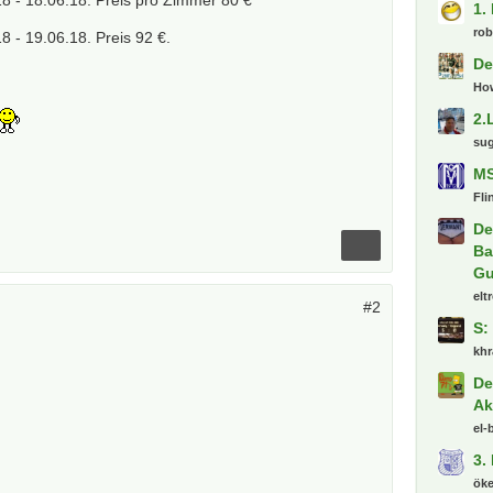
1.
ro
 - 19.06.18. Preis 92 €.
De
Ho
2.
su
MS
Fli
De
Ba
Gu
elt
#2
S:
khr
De
Ak
el-
3.
ök