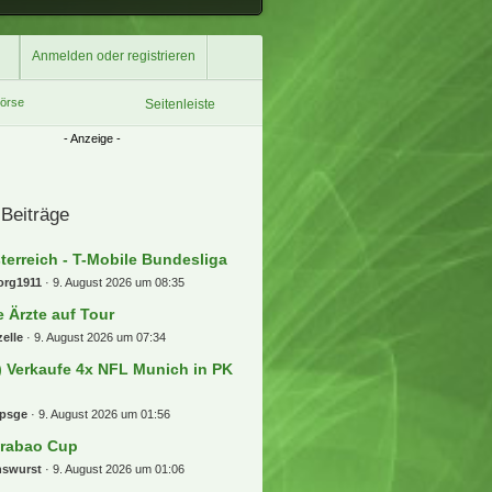
Anmelden oder registrieren
börse
Seitenleiste
 Beiträge
terreich - T-Mobile Bundesliga
org1911
9. August 2026 um 08:35
e Ärzte auf Tour
elle
9. August 2026 um 07:34
) Verkaufe 4x NFL Munich in PK
ipsge
9. August 2026 um 01:56
rabao Cup
nswurst
9. August 2026 um 01:06