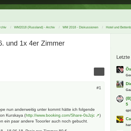
chiv
WM2018 (Russland) - Archiv
WM 2018 - Diskussionen
Hotel und Betten
6. und 1x 4er Zimmer
Letzte
Ös
Ge
Di
#1
Gaz
(B
5
e nun anderweitig unter kommt hätte ich folgende
qp
 on Kurskaya (
http://www.booking.com/Share-0sJzjc
)
Ca
n ein paar andere Tooorler auch noch gebucht.
ha
8 - 18.06.18. Preis pro Zimmer 80 €