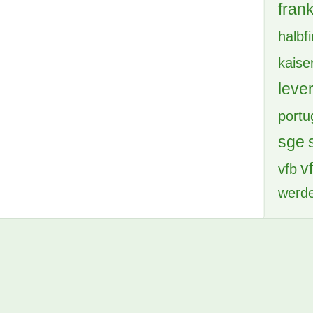
frank
halbf
kaise
leve
portu
sge
v
vfb
werd