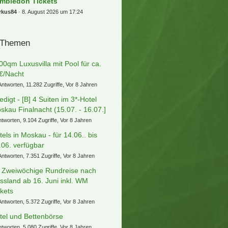
mbledon Tickets
rkus84
8. August 2026 um 17:24
 Themen
00qm Luxusvilla mit Pool für ca.
€/Nacht
Antworten, 11.282 Zugriffe, Vor 8 Jahren
ledigt - [B] 4 Suiten im 3*-Hotel
skau Finalnacht (15.07. - 16.07.]
ntworten, 9.104 Zugriffe, Vor 8 Jahren
tels in Moskau - für 14.06.. bis
.06. verfügbar
Antworten, 7.351 Zugriffe, Vor 8 Jahren
] Zweiwöchige Rundreise nach
ssland ab 16. Juni inkl. WM
ckets
Antworten, 5.372 Zugriffe, Vor 8 Jahren
tel und Bettenbörse
ntworten, 5.080 Zugriffe, Vor 8 Jahren