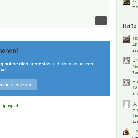
Wi
ma
Heiße
10
40
achen!
41 
Er
gistriere dich kostenlos
und nimm an unserer
Mo
eil!
7 A
Ho
rkonto erstellen
18
13 
[B
Tippspiel
Ru
Ti
14 
Ho
0 A