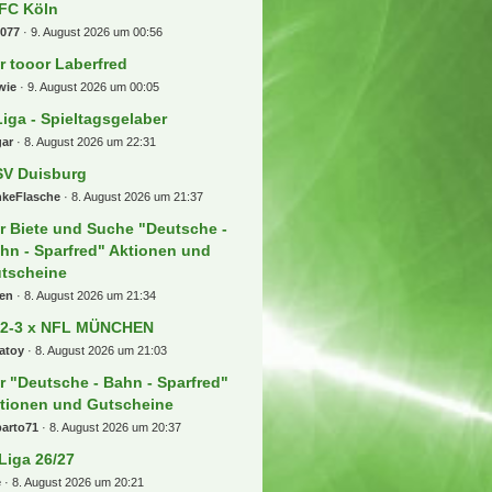
 FC Köln
b077
9. August 2026 um 00:56
r tooor Laberfred
wie
9. August 2026 um 00:05
Liga - Spieltagsgelaber
gar
8. August 2026 um 22:31
V Duisburg
nkeFlasche
8. August 2026 um 21:37
r Biete und Suche "Deutsche -
hn - Sparfred" Aktionen und
tscheine
ren
8. August 2026 um 21:34
 2-3 x NFL MÜNCHEN
atoy
8. August 2026 um 21:03
r "Deutsche - Bahn - Sparfred"
tionen und Gutscheine
barto71
8. August 2026 um 20:37
 Liga 26/27
e
8. August 2026 um 20:21