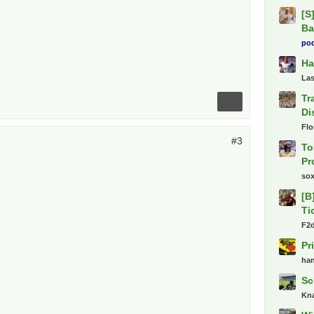
[S
Ba
pod
Ha
La
Tr
Di
Fl
#3
To
Pr
so
[B
Ti
F2
Pr
ha
Sc
Kn