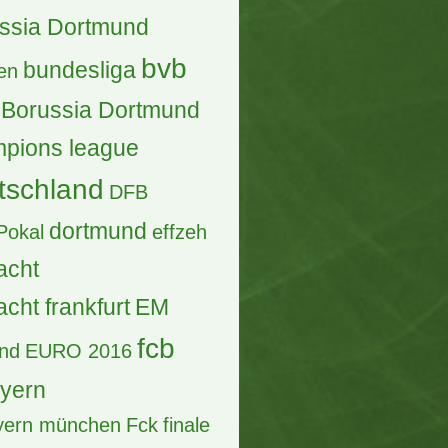
ssia Dortmund
bvb
bundesliga
en
Borussia Dortmund
pions league
tschland
DFB
dortmund
Pokal
effzeh
acht
acht frankfurt
EM
fcb
and
EURO 2016
ayern
ayern münchen
Fck
finale