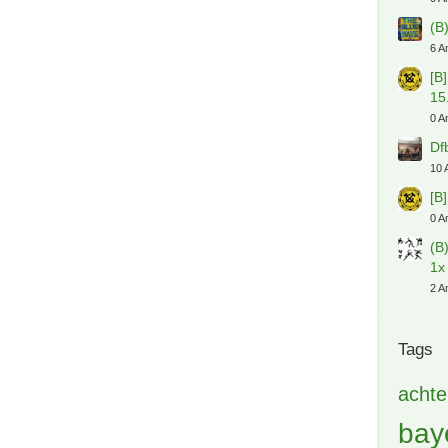
(B
6 A
[B
15
0 A
Df
10 
[B
0 A
(B
1x
2 A
Tags
achte
bay