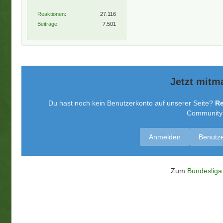
Reaktionen
27.116
Beiträge
7.501
Jetzt mitm
Du hast noch kein Benutzerkonto auf unserer Seite?
Re
Community t
Anmelden
Benutze
Zum
Bundesliga 