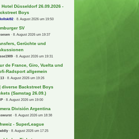
] Hotel Düsseldorf 26.09.2026 -
ckstreet Boys
ollski92
8. August 2026 um 19:50
mburger SV
ssesen
8. August 2026 um 19:37
ansfers, Gerüchte und
skussionen
osse1909
8. August 2026 um 19:31
ur de France, Giro, Vuelta und
ofi-Radsport allgemein
x13
8. August 2026 um 19:26
] diverse Backstreet Boys
ckets (Samstag 26.09.)
dP
8. August 2026 um 19:00
imera División Argentina
nswurst
8. August 2026 um 18:38
hweiz - SuperLeague
addly
8. August 2026 um 17:25