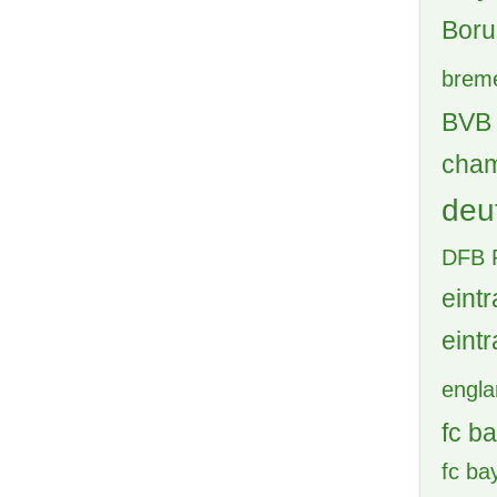
Boru
brem
BVB 
cham
deu
DFB 
eintr
eintr
engl
fc b
fc b