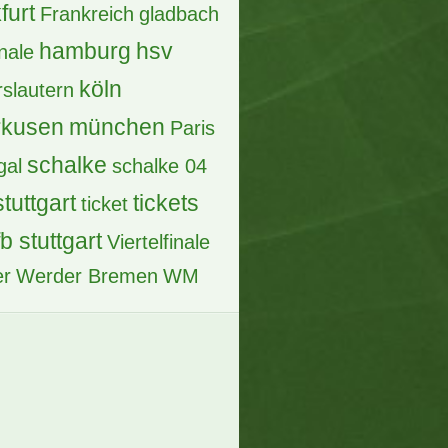
furt
Frankreich
gladbach
hamburg
hsv
inale
köln
rslautern
rkusen
münchen
Paris
schalke
gal
schalke 04
stuttgart
tickets
ticket
fb stuttgart
Viertelfinale
er
Werder Bremen
WM