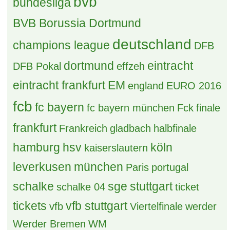
bvb
bundesliga
BVB Borussia Dortmund
deutschland
champions league
DFB
dortmund
eintracht
DFB Pokal
effzeh
eintracht frankfurt
EM
england
EURO 2016
fcb
fc bayern
fc bayern münchen
Fck
finale
frankfurt
Frankreich
gladbach
halbfinale
hamburg
hsv
köln
kaiserslautern
leverkusen
münchen
Paris
portugal
schalke
sge
stuttgart
schalke 04
ticket
tickets
vfb stuttgart
vfb
Viertelfinale
werder
Werder Bremen
WM