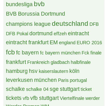
bvb
bundesliga
BVB Borussia Dortmund
deutschland
champions league
DFB
dortmund
eintracht
DFB Pokal
effzeh
eintracht frankfurt
EM
england
EURO 2016
fcb
fc bayern
fc bayern münchen
Fck
finale
frankfurt
Frankreich
gladbach
halbfinale
hamburg
hsv
köln
kaiserslautern
leverkusen
münchen
Paris
portugal
schalke
sge
stuttgart
schalke 04
ticket
tickets
vfb stuttgart
vfb
Viertelfinale
werder