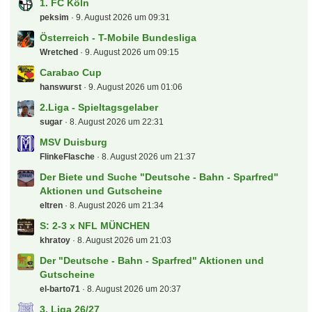
Letzte Beiträge
Der tooor Laberfred
Augsburger
9. August 2026 um 09:59
Die Ärzte auf Tour
Tyler Durden
9. August 2026 um 09:57
(B) Verkaufe 4x NFL Munich in PK 5
khratoy
9. August 2026 um 09:52
Schweiz - SuperLeague
Dolly
9. August 2026 um 09:34
1. FC Köln