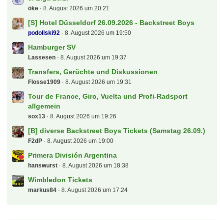
peksim
9. August 2026 um 09:31
Österreich - T-Mobile Bundesliga
Wretched
9. August 2026 um 09:15
Carabao Cup
hanswurst
9. August 2026 um 01:06
2.Liga - Spieltagsgelaber
sugar
8. August 2026 um 22:31
MSV Duisburg
FlinkeFlasche
8. August 2026 um 21:37
Der Biete und Suche "Deutsche - Bahn - Sparfred"
Aktionen und Gutscheine
eltren
8. August 2026 um 21:34
S: 2-3 x NFL MÜNCHEN
khratoy
8. August 2026 um 21:03
Der "Deutsche - Bahn - Sparfred" Aktionen und
Gutscheine
el-barto71
8. August 2026 um 20:37
3. Liga 26/27