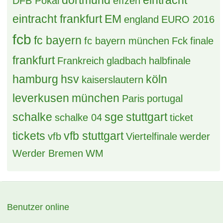
(B) 2x Broilers Heute Loreley Sonderpreis
1 Antwort, 84 Zugriffe, Vor einem Tag
Tipps für Stadionbesuch mit Kleinkind
7 Antworten, 732 Zugriffe, Vor 3 Tagen
Tags
bayern
achtelfinale
allianz arena
berlin
Borussia Dortmund
biete
bremen
bvb
bundesliga
BVB Borussia Dortmund
deutschland
champions league
DFB
dortmund
eintracht
DFB Pokal
effzeh