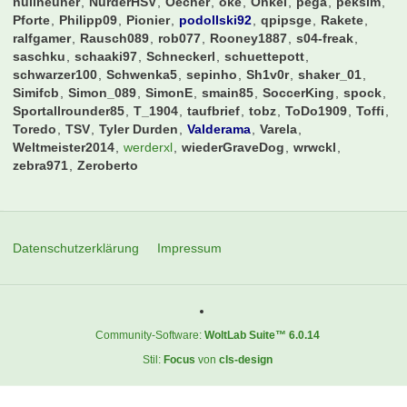
Rekord: 613 Benutzer (
2. Mai 2024 um 11:48
)
00nils
19Sakul96
8Prozent
albirinho89
Andiano86
aronymus
Augsburger
axwell
Balatoni
Bambalabam
bartman99999
bashman
Bastek
Bastemi
BavariaFantastika
BayernArno
bazihugo
Ben1986
Bilbo
billyboy
Birne
blackfire7
bluewave
borusse1909
bumbum70
burki89
Cem
CharlieKelly
chris1
Chris96
Christian
ChristianK
Christoph27021900
CoffeeG
CTStB
CWausM
Cybaergizzle
Daniel089
DennisHopper
derhubbe
Dolly
Domi85
drharrym
Duffman0815
el-barto71
ElBarto
eltren
Erenmann
fcb_fabi
fcb777
FCB96
fcbayernnico
fcbmark
fcbschulle
fctunnel
feverpitch79
FlipDeRip
flitschi
Fussballexperte10
Fußballmaster007
galmi
gartenzaun
gerrard08LFC
Gidde
Gladbachschanki
gordon_gecko
GRis7971
Hamburgerjungs
Hampabvb
Harry54
Haua96
hauerth
hermi6
hulk85
Hupe
jannick1602
Jens1957
Jonas_98
jpf
Jugger87
Jules Rimet
Kartenfahnder
KaWi74
khratoy
kickersanhaenger
Kleine Zicke
kleisbaer
knipser1972
Kundelinho
leipzick
Lothar-1990
luki94
manuel87
MarkFC
MaxSVW
Moerinho
monte
Nico1701
Nils_01
nullneuner
NurderHSV
Oecher
öke
Onkel
pega
peksim