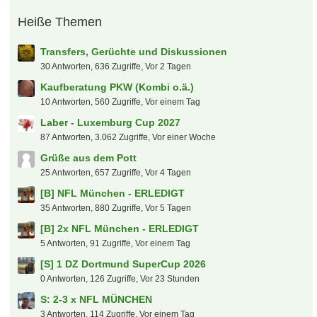
öke
8. August 2026 um 20:21
[S] Hotel Düsseldorf 26.09.2026 - Backstreet Boys
podollski92
8. August 2026 um 19:50
Hamburger SV
Lassesen
8. August 2026 um 19:37
Transfers, Gerüchte und Diskussionen
Flosse1909
8. August 2026 um 19:31
Tour de France, Giro, Vuelta und Profi-Radsport
allgemein
sox13
8. August 2026 um 19:26
[B] diverse Backstreet Boys Tickets (Samstag 26.09.)
F2dP
8. August 2026 um 19:00
Primera División Argentina
hanswurst
8. August 2026 um 18:38
Wimbledon Tickets
markus84
8. August 2026 um 17:24