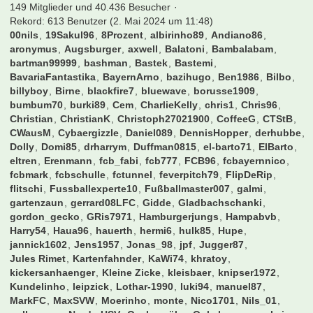
eintracht frankfurt
EM
england
EURO 2016
fcb
fc bayern
fc bayern münchen
Fck
finale
frankfurt
Frankreich
gladbach
halbfinale
hamburg
hsv
köln
kaiserslautern
leverkusen
münchen
Paris
portugal
schalke
sge
stuttgart
schalke 04
ticket
tickets
vfb stuttgart
vfb
Viertelfinale
werder
Werder Bremen
WM
Benutzer online
149 Mitglieder und 40.436 Besucher