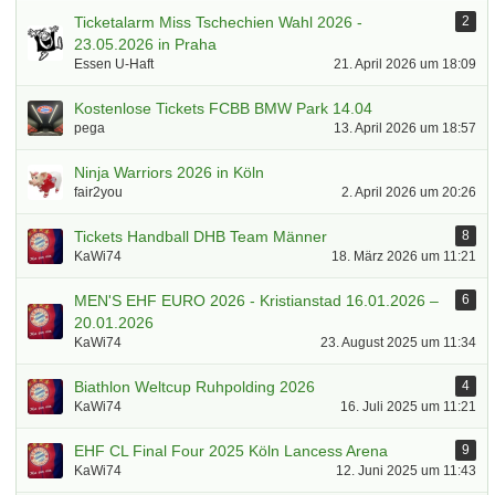
Ticketalarm Miss Tschechien Wahl 2026 -
2
23.05.2026 in Praha
Essen U-Haft
21. April 2026 um 18:09
Kostenlose Tickets FCBB BMW Park 14.04
pega
13. April 2026 um 18:57
Ninja Warriors 2026 in Köln
fair2you
2. April 2026 um 20:26
Tickets Handball DHB Team Männer
8
KaWi74
18. März 2026 um 11:21
MEN'S EHF EURO 2026 - Kristianstad 16.01.2026 –
6
20.01.2026
KaWi74
23. August 2025 um 11:34
Biathlon Weltcup Ruhpolding 2026
4
KaWi74
16. Juli 2025 um 11:21
EHF CL Final Four 2025 Köln Lancess Arena
9
KaWi74
12. Juni 2025 um 11:43