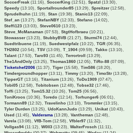
SoccerFreak
(11:16)
SoccerKing
(12:51)
Spatzl
(13:30)
Speedy
(13:10)
Sportallrounder85
(13:29)
Spreitzer
(12:58)
Sprudelhuhn
(11:19)
Stan
(19:38)
Stanic13
(22:09)
Stef_an
(13:27)
StefanNBY
(12:33)
Stefano
(14:02)
Steffi123
(13:03)
Steve0610
(13:23)
Steve_McManaman
(07:53)
StgtHofbraeu
(10:21)
Stowasser
(13:23)
StubbyBVB
(21:27)
Sturmi74
(12:44)
Suedtribuene
(11:19)
Suedwestpfalz
(10:22)
TGR
(06:35)
TH2802
(10:54)
TSV
(13:09)
T_1904
(09:59)
Takko
(13:10)
Talant
(17:53)
Taro93
(11:45)
Terrortroll
(13:29)
The1AndOnly
(13:25)
Thomas1860
(12:05)
TiRo-88
(07:09)
Ticketchef2006
(11:37)
Tiger
(15:58)
Tim586
(18:20)
Timdergroundhopper
(13:11)
Timmy
(13:20)
TimoStr
(13:28)
TipperGT
(13:16)
Titanium
(13:26)
ToDo1909
(07:47)
Tobi05
(12:58)
Tobitobsen
(12:48)
Tobse32
(17:46)
Toffi
(13:25)
Tom15.32
(10:26)
Tom25
(06:56)
ToniKroos
(10:36)
Toredo
(12:14)
Torhunger6
(06:01)
Tormann89
(12:32)
Travelinho
(13:10)
Trommler
(13:15)
Tyler Durden
(13:25)
UdoKannJudo
(13:29)
Unikat
(10:43)
Used
(11:45)
Valderama
(13:28)
Vantheman
(12:48)
Varela
(13:08)
VfB-Tom
(12:58)
Vfbler97
(11:32)
Vollgas94
(11:12)
W0ll3
(13:23)
WalterFrosch
(11:11)