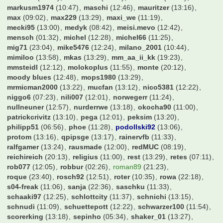
mark126
(11:34)
markei007
(15:07)
markus84
(13:14)
markusm1974
(10:47)
maschi
(12:46)
mauritzer
(13:16)
max
(09:02)
max229
(13:29)
maxi_we
(11:19)
mecki95
(13:00)
medyk
(08:42)
meisi.mevo
(12:42)
mensch
(01:32)
michel
(12:28)
michel66
(11:25)
mig71
(23:04)
mike5476
(12:24)
milano_2001
(10:44)
mimiloo
(13:58)
mkas
(13:29)
mm_aa_ii_kk
(19:23)
mmsteidl
(12:12)
molokoplus
(11:55)
monte
(20:12)
moody blues
(12:48)
mops1980
(13:29)
mrmicman2000
(13:22)
mucfan
(13:12)
nico5381
(12:22)
niggo6
(07:23)
nili007
(12:01)
norwegerr
(11:24)
nullneuner
(12:57)
nurderrwe
(13:18)
okocha90
(11:00)
patrickcrivitz
(13:10)
pega
(12:01)
peksim
(13:20)
philipp51
(06:56)
phoe
(11:28)
podollski92
(13:06)
protom
(13:16)
qpipsge
(13:17)
rainervfb
(11:33)
ralfgamer
(13:24)
rausmade
(12:00)
redMUC
(08:19)
reichireich
(20:13)
religius
(11:00)
rest
(13:29)
retes
(07:11)
rob077
(12:05)
robbur
(02:26)
roman89
(21:23)
roque
(23:40)
rosch92
(12:51)
roter
(10:35)
rowa
(22:18)
s04-freak
(11:06)
sanja
(22:36)
saschku
(11:33)
schaaki97
(12:25)
schlottcity
(11:37)
schnichi
(13:15)
schnudi
(11:09)
schuettepott
(12:22)
schwarzer100
(11:54)
scorerking
(13:18)
sepinho
(05:34)
shaker_01
(13:27)