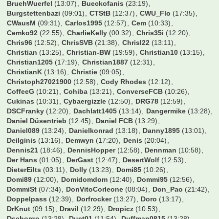
BruehWuerfel
(13:07)
Bueckofanis
(23:19)
Burgstettenbazi
(09:01)
CTStB
(12:37)
CWU_Flo
(17:35)
CWausM
(09:31)
Carlos1995
(12:57)
Cem
(10:33)
Cemko92
(22:55)
CharlieKelly
(00:32)
Chris35i
(12:20)
Chris96
(12:52)
ChrisSVB
(21:38)
Chrisl22
(13:11)
Christian
(13:25)
Christian-BW
(19:59)
Christian10
(13:15)
Christian1205
(17:19)
Christian1887
(12:31)
ChristianK
(13:16)
Christie
(09:05)
Christoph27021900
(12:58)
Cody Rhodes
(12:12)
CoffeeG
(10:21)
Cohiba
(13:21)
ConverseFCB
(10:26)
Cukinas
(10:31)
Cybaergizzle
(12:50)
DRG78
(12:59)
DSCFranky
(12:20)
Dachlatt1405
(13:14)
Dangermike
(13:28)
Daniel Düsentrieb
(12:45)
Daniel FCB
(13:29)
Daniel089
(13:24)
Danielkonrad
(13:18)
Danny1895
(13:01)
Deilginis
(13:16)
Demwyn
(17:20)
Denis
(20:04)
Dennis21
(18:46)
DennisHopper
(12:58)
Dennman
(10:58)
Der Hans
(01:05)
DerGast
(12:47)
DesertWolf
(12:53)
DieterEilts
(03:11)
Dolly
(13:23)
Domi85
(10:26)
Domi89
(12:00)
Domidomdom
(12:40)
Dommi95
(12:56)
DommiSt
(07:34)
DonVitoCorleone
(08:04)
Don_Pao
(21:42)
Doppelpass
(12:39)
Dorfrocker
(13:27)
Doro
(13:17)
DrKnut
(09:15)
Dravil
(12:29)
Dropicz
(10:53)