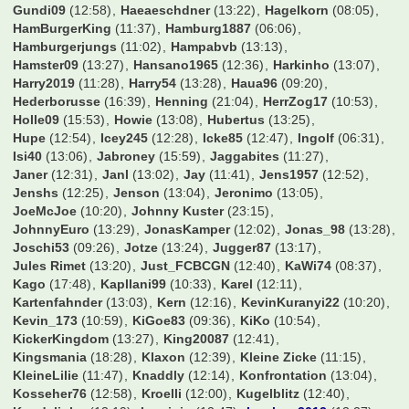
Gundi09
(12:58)
Haeaeschdner
(13:22)
Hagelkorn
(08:05)
HamBurgerKing
(11:37)
Hamburg1887
(06:06)
Hamburgerjungs
(11:02)
Hampabvb
(13:13)
Hamster09
(13:27)
Hansano1965
(12:36)
Harkinho
(13:07)
Harry2019
(11:28)
Harry54
(13:28)
Haua96
(09:20)
Hederborusse
(16:39)
Henning
(21:04)
HerrZog17
(10:53)
Holle09
(15:53)
Howie
(13:08)
Hubertus
(13:25)
Hupe
(12:54)
Icey245
(12:28)
Icke85
(12:47)
Ingolf
(06:31)
Isi40
(13:06)
Jabroney
(15:59)
Jaggabites
(11:27)
Janer
(12:31)
Janl
(13:02)
Jay
(11:41)
Jens1957
(12:52)
Jenshs
(12:25)
Jenson
(13:04)
Jeronimo
(13:05)
JoeMcJoe
(10:20)
Johnny Kuster
(23:15)
JohnnyEuro
(13:29)
JonasKamper
(12:02)
Jonas_98
(13:28)
Joschi53
(09:26)
Jotze
(13:24)
Jugger87
(13:17)
Jules Rimet
(13:20)
Just_FCBCGN
(12:40)
KaWi74
(08:37)
Kago
(17:48)
Kapllani99
(10:33)
Karel
(12:11)
Kartenfahnder
(13:03)
Kern
(12:16)
KevinKuranyi22
(10:20)
Kevin_173
(10:59)
KiGoe83
(09:36)
KiKo
(10:54)
KickerKingdom
(13:27)
King20087
(12:41)
Kingsmania
(18:28)
Klaxon
(12:39)
Kleine Zicke
(11:15)
KleineLilie
(11:47)
Knaddly
(12:14)
Konfrontation
(13:04)
Kosseher76
(12:58)
Kroelli
(12:00)
Kugelblitz
(12:40)