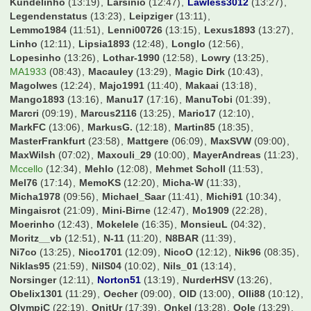
Kundelinho
(13:19)
Larsinio
(12:47)
Lawless3012
(13:27)
Legendenstatus
(13:23)
Leipziger
(13:11)
Lemmo1984
(11:51)
Lenni00726
(13:15)
Lexus1893
(13:27)
Linho
(12:11)
Lipsia1893
(12:48)
Longlo
(12:56)
Lopesinho
(13:26)
Lothar-1990
(12:58)
Lowry
(13:25)
MA1933
(08:43)
Macauley
(13:29)
Magic Dirk
(10:43)
Magolwes
(12:24)
Majo1991
(11:40)
Makaai
(13:18)
Mango1893
(13:16)
Manu17
(17:16)
ManuTobi
(01:39)
Marcri
(09:19)
Marcus2116
(13:25)
Mario17
(12:10)
MarkFC
(13:06)
MarkusG.
(12:18)
Martin85
(18:35)
MasterFrankfurt
(23:58)
Mattgere
(06:09)
MaxSVW
(09:00)
MaxWilsh
(07:02)
Maxouli_29
(10:00)
MayerAndreas
(11:23)
Mccello
(12:34)
Mehlo
(12:08)
Mehmet Scholl
(11:53)
Mel76
(17:14)
MemoKS
(12:20)
Micha-W
(11:33)
Micha1978
(09:56)
Michael_Saar
(11:41)
Michi91
(10:34)
Mingaisrot
(21:09)
Mini-Birne
(12:47)
Mo1909
(22:28)
Moerinho
(12:43)
Mokelele
(16:35)
MonsieuL
(04:32)
Moritz__vb
(12:51)
N-11
(11:20)
N8BAR
(11:39)
Ni7co
(13:25)
Nico1701
(12:09)
NicoO
(12:12)
Nik96
(08:35)
Niklas95
(21:59)
NilS04
(10:02)
Nils_01
(13:14)
Norsinger
(12:11)
Norton51
(13:19)
NurderHSV
(13:26)
Obelix1301
(11:29)
Oecher
(09:00)
OlD
(13:00)
Olli88
(10:12)