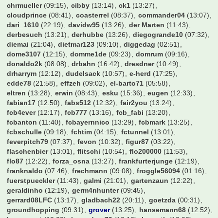
chrmueller
(09:15)
cibby
(13:14)
ck1
(13:27)
cloudprince
(08:41)
coasterrel
(08:37)
commander04
(13:07)
dari_1610
(22:19)
davidw95
(13:26)
der Marten
(11:43)
derbesuch
(13:21)
derhubbe
(13:26)
diegogrande10
(07:32)
diemai
(21:04)
dietmar123
(09:10)
diggedag
(02:51)
dome3107
(12:15)
domme1de
(09:23)
domrum
(09:16)
donaldo2k
(08:08)
drbahn
(16:42)
dresdner
(10:49)
drharrym
(12:12)
dudelsack
(10:57)
e-herd
(17:25)
edde78
(21:58)
effzeh
(09:02)
el-barto71
(05:58)
eltren
(13:28)
erwin
(08:43)
esku
(15:36)
eugen
(12:33)
fabian17
(12:50)
fabs512
(12:32)
fair2you
(13:24)
fcb4ever
(12:17)
fcb777
(13:16)
fcb_fabi
(13:20)
fcbanton
(11:40)
fcbayernnico
(13:29)
fcbmark
(13:25)
fcbschulle
(09:18)
fchtim
(04:15)
fctunnel
(13:01)
feverpitch79
(07:37)
fevon
(10:32)
figur87
(03:22)
flaschenbier
(13:01)
flitschi
(10:54)
flo200000
(11:53)
flo87
(12:22)
forza_osna
(13:27)
frankfurterjunge
(12:19)
franknaldo
(07:46)
frechmann
(09:08)
froggle56094
(01:16)
fuerstpueckler
(11:43)
galmi
(21:01)
gartenzaun
(12:22)
geraldinho
(12:19)
germ4nhunter
(09:45)
gerrard08LFC
(13:17)
gladbach22
(20:11)
goetzda
(00:31)
groundhopping
(09:31)
grover
(13:25)
hansemann68
(12:52)