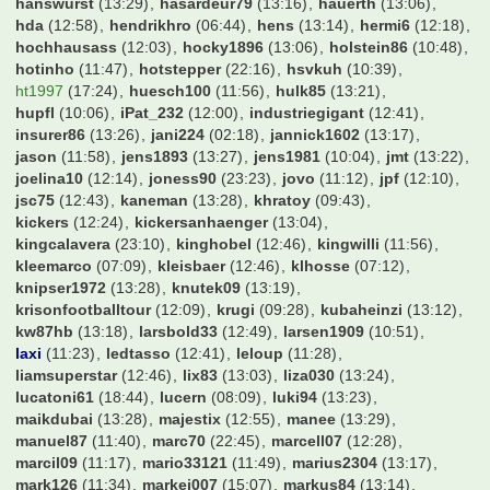
hanswurst
(13:29)
hasardeur79
(13:16)
hauerth
(13:06)
hda
(12:58)
hendrikhro
(06:44)
hens
(13:14)
hermi6
(12:18)
hochhausass
(12:03)
hocky1896
(13:06)
holstein86
(10:48)
hotinho
(11:47)
hotstepper
(22:16)
hsvkuh
(10:39)
ht1997
(17:24)
huesch100
(11:56)
hulk85
(13:21)
hupfl
(10:06)
iPat_232
(12:00)
industriegigant
(12:41)
insurer86
(13:26)
jani224
(02:18)
jannick1602
(13:17)
jason
(11:58)
jens1893
(13:27)
jens1981
(10:04)
jmt
(13:22)
joelina10
(12:14)
joness90
(23:23)
jovo
(11:12)
jpf
(12:10)
jsc75
(12:43)
kaneman
(13:28)
khratoy
(09:43)
kickers
(12:24)
kickersanhaenger
(13:04)
kingcalavera
(23:10)
kinghobel
(12:46)
kingwilli
(11:56)
kleemarco
(07:09)
kleisbaer
(12:46)
klhosse
(07:12)
knipser1972
(13:28)
knutek09
(13:19)
krisonfootballtour
(12:09)
krugi
(09:28)
kubaheinzi
(13:12)
kw87hb
(13:18)
larsbold33
(12:49)
larsen1909
(10:51)
laxi
(11:23)
ledtasso
(12:41)
leloup
(11:28)
liamsuperstar
(12:46)
lix83
(13:03)
liza030
(13:24)
lucatoni61
(18:44)
lucern
(08:09)
luki94
(13:23)
maikdubai
(13:28)
majestix
(12:55)
manee
(13:29)
manuel87
(11:40)
marc70
(22:45)
marcell07
(12:28)
marcil09
(11:17)
mario33121
(11:49)
marius2304
(13:17)