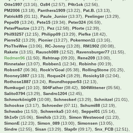
OlympiC
(22:19)
OnitUr
(17:39)
Onkel
(13:28)
Oole
(13:29)
Otte1997
(13:16)
Oz84
(12:57)
P4tr1ck
(12:56)
PM2006
(13:18)
Panthera1909
(13:22)
Pat.B.
(13:13)
Patrick85
(01:11)
Paule_Junior
(13:37)
Peelinger
(13:29)
Pepe09
(13:24)
Pete15
(19:34)
Peter324
(06:59)
PeterPlautze
(13:27)
Pez
(12:58)
Pforte
(12:39)
Phil93257
(12:15)
Philipp09
(13:29)
Piefke
(18:42)
Pierre52
(13:29)
Pionier
(13:27)
Pokermon11
(13:16)
PtoTheWee
(13:06)
RC-Jonny
(13:28)
RM1902
(00:08)
Rakete
(13:15)
Rausch089
(12:52)
Ravensburger77
(11:55)
Redmen96
(11:50)
Rehtnap
(09:20)
Rene209
(13:00)
Rinnetaler
(13:07)
Robben1
(12:34)
Robinho
(00:19)
Robsn67
(06:36)
Rock'n'Goal
(05:38)
RollingStone
(01:25)
Rooney1887
(13:13)
Roque24
(18:29)
Rosicky10
(12:04)
Rothose1887
(13:24)
Roundhopper53
(12:13)
Rumkugel
(10:10)
S04Father
(08:42)
S04Wittener
(05:56)
Salito0794
(13:29)
Sandro1204
(12:45)
Schmorkönig09
(10:08)
Schneckerl
(13:29)
Schnitzel
(21:01)
Schockse
(13:17)
Schroeder
(07:11)
Schumi88
(12:19)
Schwabo
(11:53)
Schwenka5
(10:44)
Seppel01
(15:14)
Sh1v0r
(15:06)
Simifcb
(13:23)
Simon Westwood
(11:23)
SimonE
(12:23)
Simon_089
(13:00)
Simonsen
(13:05)
Sindre
(12:55)
Sisan
(13:29)
Slap0r
(09:17)
Snx_FCB
(12:51)