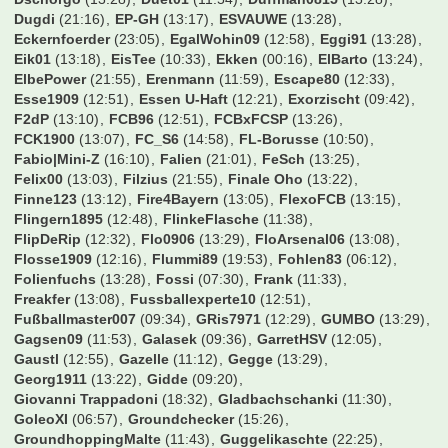
Dschorgo
(13:28)
Duet01
(11:54)
Duffman0815
(13:28)
Dugdi
(21:16)
EP-GH
(13:17)
ESVAUWE
(13:28)
Eckernfoerder
(23:05)
EgalWohin09
(12:58)
Eggi91
(13:28)
Eik01
(13:18)
EisTee
(10:33)
Ekken
(00:16)
ElBarto
(13:24)
ElbePower
(21:55)
Erenmann
(11:59)
Escape80
(12:33)
Esse1909
(12:51)
Essen U-Haft
(12:21)
Exorzischt
(09:42)
F2dP
(13:10)
FCB96
(12:51)
FCBxFCSP
(13:26)
FCK1900
(13:07)
FC_S6
(14:58)
FL-Borusse
(10:50)
Fabio|Mini-Z
(16:10)
Falien
(21:01)
FeSch
(13:25)
Felix00
(13:03)
Filzius
(21:55)
Finale Oho
(13:22)
Finne123
(13:12)
Fire4Bayern
(13:05)
FlexoFCB
(13:15)
Flingern1895
(12:48)
FlinkeFlasche
(11:38)
FlipDeRip
(12:32)
Flo0906
(13:29)
FloArsenal06
(13:08)
Flosse1909
(12:16)
Flummi89
(19:53)
Fohlen83
(06:12)
Folienfuchs
(13:28)
Fossi
(07:30)
Frank
(11:33)
Freakfer
(13:08)
Fussballexperte10
(12:51)
Fußballmaster007
(09:34)
GRis7971
(12:29)
GUMBO
(13:29)
Gagsen09
(11:53)
Galasek
(09:36)
GarretHSV
(12:05)
Gaustl
(12:55)
Gazelle
(11:12)
Gegge
(13:29)
Georg1911
(13:22)
Gidde
(09:20)
Giovanni Trappadoni
(18:32)
Gladbachschanki
(11:30)
GoleoXI
(06:57)
Groundchecker
(15:26)
GroundhoppingMalte
(11:43)
Guggelikaschte
(22:25)