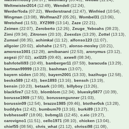
Wasserfreddy
(00:37)
Webmatty
(09:45)
Wedau
(11:24)
Weltmeister2014
(12:49)
Wendell
(12:24)
WerderYoda
(07:22)
Werderstrand
(12:47)
Winfried
(10:54)
Wingman
(13:08)
Wolfman27
(05:26)
Wombel31
(13:06)
Wretched
(11:53)
XYZ999
(13:14)
Zaze
(22:21)
Zeimen
(22:07)
Zeroberto
(12:26)
Zeuge_Yeboahs
(08:23)
Zirni
(09:34)
Zitronen
(20:10)
Zoexdzn
(13:29)
Zottel
(13:13)
Zumsel
(08:35)
achimkal
(11:12)
alfonso123
(11:07)
allgoier
(20:02)
alohahe
(12:57)
alonso-mosley
(10:21)
amoroso1001
(12:28)
arnibanani
(22:53)
aronymus
(23:12)
asgezi
(07:02)
axl225
(09:40)
axwell
(08:34)
bahrlotelli93
(10:49)
bamberger11
(07:59)
baracuda
(13:29)
bartman99999
(13:23)
bashman
(13:07)
bayern süden
(10:35)
bayern2001
(13:33)
bazihugo
(12:58)
becks589
(12:43)
ben1893
(13:16)
bensch
(13:19)
bensin
(10:23)
betaark
(10:08)
billyboy
(13:26)
blackfire7
(12:53)
blomblom
(12:34)
bluesky5877
(10:39)
borusse1909
(17:55)
borussengunner
(21:03)
borussin09
(12:54)
brazzo1985
(09:46)
btother0ck
(13:28)
buddybs
(12:42)
bumbum70
(13:16)
burki89
(13:27)
bvbhesse87
(18:06)
bvbmg11
(12:45)
c.eic
(19:27)
carovigno1
(11:51)
cello1971
(08:10)
chicken
(13:04)
chief55
(08:56)
chris_what
(21:12)
chrissi98
(11:08)