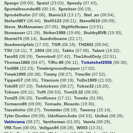
Schwabo
(07:02)
Schwenka5
(07:52)
Sh1v0r
(22:34)
Simifcb
(08:27)
Simon Westwood
(21:29)
SimonE
(06:30)
Simon_089
(07:23)
Simonsen
(12:38)
Sindre
(17:04)
Sisan
(00:08)
Slap0r
(08:27)
Sluck3r
(00:02)
Snx_FCB
(23:44)
SoccerFreak
(07:51)
SoccerKing
(08:00)
Spargo
(09:00)
Spatzl
(23:03)
Speedy
(07:43)
Sportallrounder85
(00:14)
Spreitzer
(06:19)
Sprudelhuhn
(07:06)
Stanic13
(13:17)
Stef_an
(00:54)
StefanNBY
(06:44)
Steffi123
(08:21)
Steve0610
(00:09)
Steve_McManaman
(07:05)
StgtHofbraeu
(13:51)
Stowasser
(21:29)
Striker1988
(19:49)
StubbyBVB
(19:30)
Sturmi74
(08:14)
Suedtribuene
(22:17)
Suedwestpfalz
(17:33)
TGR
(06:18)
TH2802
(08:04)
TSV
(18:11)
T_1904
(08:15)
Takko
(07:08)
Talant
(19:32)
Taro93
(08:29)
Terrortroll
(07:42)
The1AndOnly
(22:51)
Thomas1860
(04:47)
TiRo-88
(06:11)
Ticketchef2006
(00:30)
Tim586
(22:23)
Timdergroundhopper
(17:02)
Timek1995
(00:38)
Timmy
(08:27)
TimoStr
(07:52)
TipperGT
(08:05)
Titanium
(08:19)
ToDo1909
(21:03)
Tobi05
(07:23)
Tobitobsen
(08:27)
Tobse32
(18:20)
Tobsen
(09:11)
Toffi
(06:53)
Tom15.32
(08:28)
Tom25
(06:20)
ToniKroos
(17:11)
Toredo
(01:06)