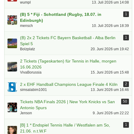
wumpl
13. Juli 2026 um 14:08
(B) 5 * Fiji - Schottland (Rugby, 18.07. in
1
Edinburgh)
mensch
10. Juli 2026 um 18:39
(B) 2x 2 Tickets FC Bayern Basketball - Alba Berlin
1
Spiel 5
Bolzplatz
20. Juni 2026 um 19:42
2 Tickets (Tageskarten) für Tennis in Halle, morgen
16.06.2026
VivaBorussia
15. Juni 2026 um 15:48
2 x EHF Handball Champions League Finale 4 Köln
2
simsalabim1001
13. Juni 2026 um 16:46
Tickets NBA Finals 2026 | New York Knicks vs San
50
Antonio Spurs
Jenson
9. Juni 2026 um 22:22
[B] 1 * Endspiel Tennis Halle / Westfalen am So,
1
21.06. n.t.W.F