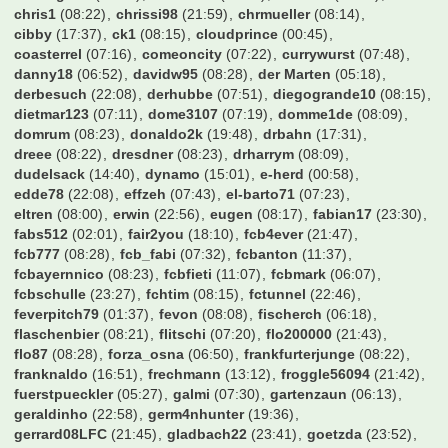
borusse1909
(07:50)
borussengunner
(22:25)
borussin09
(12:13)
brazzo1985
(23:05)
btother0ck
(08:28)
buddybs
(05:50)
bumbum70
(08:28)
burki89
(22:43)
bvbhesse87
(13:39)
bvbmg11
(21:02)
c.eic
(21:04)
carovigno1
(07:16)
cello1971
(07:43)
chicken
(06:55)
chris1
(08:22)
chrissi98
(21:59)
chrmueller
(08:14)
cibby
(17:37)
ck1
(08:15)
cloudprince
(00:45)
coasterrel
(07:16)
comeoncity
(07:22)
currywurst
(07:48)
danny18
(06:52)
davidw95
(08:28)
der Marten
(05:18)
derbesuch
(22:08)
derhubbe
(07:51)
diegogrande10
(08:15)
dietmar123
(07:11)
dome3107
(07:19)
domme1de
(08:09)
domrum
(08:23)
donaldo2k
(19:48)
drbahn
(17:31)
dreee
(08:22)
dresdner
(08:23)
drharrym
(08:09)
dudelsack
(14:40)
dynamo
(15:01)
e-herd
(00:58)
edde78
(22:08)
effzeh
(07:43)
el-barto71
(07:23)
eltren
(08:00)
erwin
(22:56)
eugen
(08:17)
fabian17
(23:30)
fabs512
(02:01)
fair2you
(18:10)
fcb4ever
(21:47)
fcb777
(08:28)
fcb_fabi
(07:32)
fcbanton
(11:37)
fcbayernnico
(08:23)
fcbfieti
(11:07)
fcbmark
(06:07)
fcbschulle
(23:27)
fchtim
(08:15)
fctunnel
(22:46)
feverpitch79
(01:37)
fevon
(08:08)
fischerch
(06:18)
flaschenbier
(08:21)
flitschi
(07:20)
flo200000
(21:43)