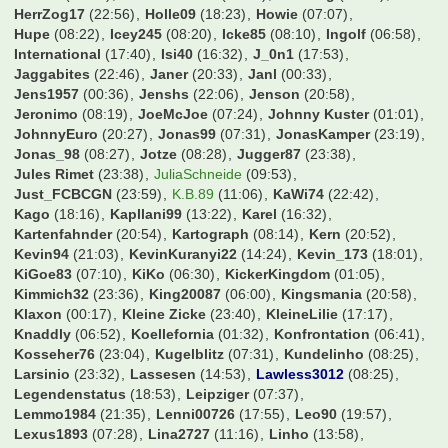
HamBurgerKing
(22:48)
Hamburch
(13:48)
Hamburgerjungs
(08:20)
Hampabvb
(23:18)
Hamster09
(15:43)
Hans
(06:30)
Hansano1965
(06:57)
Harkinho
(20:41)
Harry2019
(07:09)
Harry54
(08:27)
Heckes
(09:37)
Hederborusse
(22:58)
Henning
(22:50)
HerrZog17
(22:56)
Holle09
(18:23)
Howie
(07:07)
Hupe
(08:22)
Icey245
(08:20)
Icke85
(08:10)
Ingolf
(06:58)
International
(17:40)
Isi40
(16:32)
J_0n1
(17:53)
Jaggabites
(22:46)
Janer
(20:33)
Janl
(00:33)
Jens1957
(00:36)
Jenshs
(22:06)
Jenson
(20:58)
Jeronimo
(08:19)
JoeMcJoe
(07:24)
Johnny Kuster
(01:01)
JohnnyEuro
(20:27)
Jonas99
(07:31)
JonasKamper
(23:19)
Jonas_98
(08:27)
Jotze
(08:28)
Jugger87
(23:38)
Jules Rimet
(23:38)
JuliaSchneide
(09:53)
Just_FCBCGN
(23:59)
K.B.89
(11:06)
KaWi74
(22:42)
Kago
(18:16)
Kapllani99
(13:22)
Karel
(16:32)
Kartenfahnder
(20:54)
Kartograph
(08:14)
Kern
(20:52)
Kevin94
(21:03)
KevinKuranyi22
(14:24)
Kevin_173
(18:01)
KiGoe83
(07:10)
KiKo
(06:30)
KickerKingdom
(01:05)
Kimmich32
(23:36)
King20087
(06:00)
Kingsmania
(20:58)
Klaxon
(00:17)
Kleine Zicke
(23:40)
KleineLilie
(17:17)
Knaddly
(06:52)
Koellefornia
(01:32)
Konfrontation
(06:41)