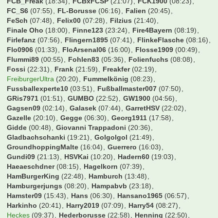
EgalWohin09
(23:07)
Eggi91
(22:07)
Eik01
(21:14)
EisTee
(07:52)
Ekken
(23:01)
ElBarto
(08:29)
ElbePower
(23:28)
Elmostar
(10:24)
Erenmann
(08:18)
Escape80
(06:13)
Esse1909
(22:23)
Essen U-Haft
(23:43)
Exorzischt
(22:13)
F2dP
(08:05)
FCB96
(08:19)
FCB_Freak
(18:34)
FCBxFCSP
(21:07)
FCK1900
(08:23)
FC_S6
(07:55)
FL-Borusse
(06:16)
Falien
(20:45)
FeSch
(07:48)
Felix00
(07:28)
Filzius
(21:40)
Finale Oho
(18:00)
Finne123
(23:24)
Fire4Bayern
(08:19)
Firlefanz
(07:56)
Flingern1895
(07:41)
FlinkeFlasche
(08:16)
Flo0906
(01:33)
FloArsenal06
(16:00)
Flosse1909
(00:49)
Flummi89
(00:55)
Fohlen83
(05:36)
Folienfuchs
(08:08)
Fossi
(22:31)
Frank
(21:59)
Freakfer
(02:19)
FreiburgerUltra
(20:20)
Fummelkönig
(08:23)
Fussballexperte10
(03:51)
Fußballmaster007
(07:50)
GRis7971
(01:51)
GUMBO
(22:52)
GW1900
(04:56)
Gagsen09
(02:14)
Galasek
(07:44)
GarretHSV
(22:02)
Gazelle
(20:10)
Gegge
(06:30)
Georg1911
(17:58)
Gidde
(00:48)
Giovanni Trappadoni
(20:36)
Gladbachschanki
(19:21)
Golgolgol
(21:49)
GroundhoppingMalte
(16:04)
Guerrero
(16:03)
Gundi09
(21:13)
HSVKai
(10:20)
Hadern60
(19:03)
Haeaeschdner
(08:15)
Hagelkorn
(07:39)