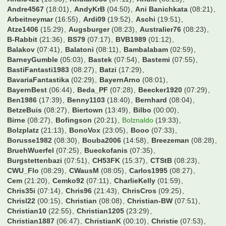
19Sakul96
(00:42)
210597
(22:18)
3146589
(07:30)
8Prozent
(08:26)
ALX
(11:56)
ARMINIA
(07:01)
Adden
(23:25)
Addi2004
(22:27)
Aldikolonne
(23:42)
Alex_BvB
(12:33)
Ali72
(17:22)
Alstadener
(19:36)
Andi5421
(13:53)
Andiano86
(07:11)
Andiii
(08:25)
Andre4567
(18:01)
AndyKrB
(04:50)
Ani Banichkata
(08:21)
Arbeitneymar
(16:55)
Ardi09
(19:52)
Aschi
(19:51)
Atze1406
(15:29)
Augsburger
(08:23)
Australier76
(08:23)
B-Rabbit
(21:36)
BS79
(07:17)
BVB1989
(01:12)
Balakov
(07:41)
Balatoni
(08:11)
Bambalabam
(02:59)
BarneyGumble
(05:03)
Bastek
(07:54)
Bastemi
(07:55)
BastiFantasti1983
(08:27)
Batzi
(17:29)
BavariaFantastika
(02:29)
BayernArno
(08:01)
BayernBest
(06:44)
Beda_PF
(07:28)
Beecker1920
(07:29)
Ben1986
(17:39)
Benny1103
(18:40)
Bernhard
(08:04)
BetzeBuis
(08:27)
Biertown
(13:49)
Bilbo
(00:00)
Birne
(08:27)
Bofingson
(20:21)
Bolznaldo
(19:33)
Bolzplatz
(21:13)
BonoVox
(23:05)
Booo
(07:33)
Borusse1982
(08:30)
Bouba2006
(14:58)
Breezeman
(08:28)
BruehWuerfel
(07:25)
Bueckofanis
(07:35)
Burgstettenbazi
(07:51)
CH53FK
(15:37)
CTStB
(08:23)
CWU_Flo
(08:29)
CWausM
(08:05)
Carlos1995
(08:27)