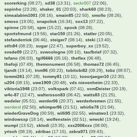
rob077
(08:28)
robbur
(14:18)
roque
(19:21)
rosch92
(07:46)
roter
(07:11)
rowa
(14:18)
s04-freak
(08:17)
sanja
(18:30)
saschku
(08:24)
schaaki97
(07:53)
schlottcity
(18:16)
schnichi
(16:47)
schnudi
(07:52)
schraube
(08:06)
schuettepott
(07:59)
schwan
(18:07)
schwarzer100
(08:26)
scorerking
(08:27)
sd38
(13:31)
seckr007
(22:06)
sepinho
(23:28)
shaker_01
(20:03)
shark60
(08:23)
simsalabim1001
(08:16)
smain85
(22:50)
smollo
(08:26)
smoso
(19:05)
snapclick
(16:34)
sox13
(07:22)
spinne
(20:58)
spm
(15:22)
spock
(08:28)
sportsfreund
(19:56)
star150
(01:26)
statler
(20:05)
stefanderrick
(06:46)
steiger7
(08:14)
steki
(13:40)
stfn84
(08:23)
sugar
(22:47)
superboy_xx
(19:52)
svede09
(22:27)
svwcologne
(08:10)
taufbrief
(07:32)
tefano
(06:03)
tgif6666
(05:16)
theflex
(06:48)
thefoji
(07:49)
themonument
(06:58)
thomas72
(06:45)
tjandt
(19:14)
tnm96
(00:23)
tobitobi82
(08:29)
tobz
(08:07)
tommi261
(07:28)
tommy81
(10:11)
tooorjaeger10
(22:30)
u204
(08:15)
uwe1909
(20:48)
vds nievenheim
(22:33)
viktoria1948
(23:07)
volkspark
(07:41)
vomDeister
(20:19)
w4c-87
(12:47)
waltersson83
(06:42)
watts83
(21:25)
wedeler
(05:51)
werder06
(20:37)
werderbremen
(21:55)