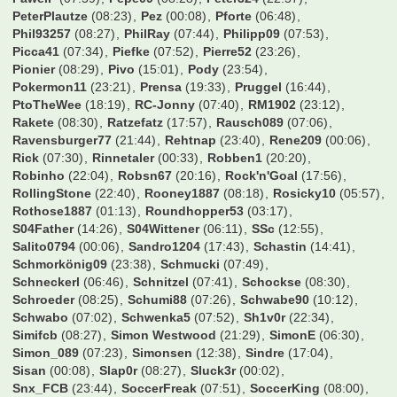
OlD
(12:15)
Ollek63
(18:33)
OlympiC
(22:20)
OnitUr
(21:36)
Onkel
(21:09)
Oole
(08:26)
Otte1997
(14:32)
Owler
(18:43)
Oz84
(06:22)
PM2006
(08:00)
Panthera1909
(07:32)
Pat.B.
(07:55)
Patrick85
(22:23)
Paule_Junior
(18:05)
PawelP
(07:59)
Pepe09
(08:28)
Peter324
(22:57)
PeterPlautze
(08:23)
Pez
(00:08)
Pforte
(06:48)
Phil93257
(08:27)
PhilRay
(07:44)
Philipp09
(07:53)
Picca41
(07:34)
Piefke
(07:52)
Pierre52
(23:26)
Pionier
(08:29)
Pivo
(15:01)
Pody
(23:54)
Pokermon11
(23:21)
Prensa
(19:33)
Pruggel
(16:44)
PtoTheWee
(18:19)
RC-Jonny
(07:40)
RM1902
(23:12)
Rakete
(08:30)
Ratzefatz
(17:57)
Rausch089
(07:06)
Ravensburger77
(21:44)
Rehtnap
(23:40)
Rene209
(00:06)
Rick
(07:30)
Rinnetaler
(00:33)
Robben1
(20:20)
Robinho
(22:04)
Robsn67
(20:16)
Rock'n'Goal
(17:56)
RollingStone
(22:40)
Rooney1887
(08:18)
Rosicky10
(05:57)
Rothose1887
(01:13)
Roundhopper53
(03:17)
S04Father
(14:26)
S04Wittener
(06:11)
SSc
(12:55)
Salito0794
(00:06)
Sandro1204
(17:43)
Schastin
(14:41)
Schmorkönig09
(23:38)
Schmucki
(07:49)
Schneckerl
(06:46)
Schnitzel
(07:41)
Schockse
(08:30)
Schroeder
(08:25)
Schumi88
(07:26)
Schwabe90
(10:12)