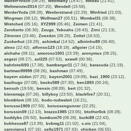
Tormann89
(09:09)
Tornado_Ricardo
(19:36)
Travelinho
(08:27)
Trommler
(08:19)
Twenny
(15:14)
Tyler Durden
(09:09)
UdoKannJudo
(04:53)
Unikat
(08:28)
Valderama
(08:27)
Vantheman
(01:05)
Varela
(08:29)
VfB-Tom
(08:05)
Vollgas94
(08:28)
W0ll3
(13:31)
WalterFrosch
(08:29)
Webmatty
(19:47)
Wedau
(21:41)
Weltmeister2014
(07:20)
Wendell
(15:58)
WerderYoda
(08:28)
Werderstrand
(22:29)
Winfried
(21:03)
Wingman
(08:12)
Wolfman27
(05:51)
Wombel31
(06:38)
Wretched
(05:16)
XYZ999
(05:46)
Zeimen
(21:41)
Zeroberto
(06:30)
Zeuge_Yeboahs
(18:43)
Zirni
(21:13)
Zitronen
(23:46)
Zoexdzn
(08:25)
Zottel
(16:53)
Zuckerhut
(18:29)
achimkal
(14:52)
albirinho89
(06:40)
alexo
(22:42)
alfonso123
(18:18)
allgoier
(14:15)
alohahe
(08:11)
amoroso1001
(23:39)
aronymus
(08:25)
asgezi
(08:27)
axl225
(07:53)
axwell
(00:38)
bahrlotelli93
(17:38)
bamberger11
(17:34)
baracuda
(21:19)
bartman99999
(08:26)
bashman
(07:49)
bayern süden
(07:25)
bayern2001
(19:09)
bazi_1900
(23:12)
bazihugo
(07:08)
becks589
(07:30)
ben1893
(00:24)
bensch
(19:59)
bensin
(08:09)
bert
(01:32)
bienemaja
(07:26)
billyboy
(23:50)
blackfire7
(20:31)
blomblom
(08:15)
bodo-rudwaleit
(16:21)