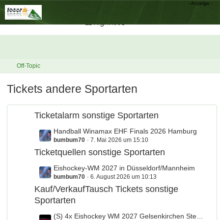
Off-Topic
Tickets andere Sportarten
Ticketalarm sonstige Sportarten
L
Handball Winamax EHF Finals 2026 Hamburg
bumbum70
7. Mai 2026 um 15:10
e
t
Ticketquellen sonstige Sportarten
z
L
Eishockey-WM 2027 in Düsseldorf/Mannheim
t
bumbum70
6. August 2026 um 10:13
e
e
t
Kauf/VerkaufTausch Tickets sonstige
B
z
Sportarten
e
t
i
L
(S) 4x Eishockey WM 2027 Gelsenkirchen Stehplatz
e
t