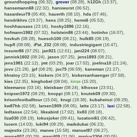
flo87
(08:28)
forza_osna
(06:50)
frankfurterjunge
(08:22)
franknaldo
(16:51)
frechmann
(13:12)
froggle56094
(21:42)
fuerstpueckler
(05:27)
galmi
(07:30)
gartenzaun
(06:13)
geraldinho
(22:58)
germ4nhunter
(19:36)
gerrard08LFC
(21:45)
gladbach22
(23:41)
goetzda
(23:52)
groundhopping
(06:32)
grover
(08:28)
h12Gh
(13:37)
hansemann68
(22:32)
hanswurst
(06:52)
hasardeur79
(05:40)
hauerth
(08:10)
hda
(07:46)
hendrikhro
(19:37)
hens
(08:25)
hermi6
(05:53)
hochhausass
(23:16)
hocky1896
(22:16)
hofmann1982
(07:32)
holstein86
(23:44)
hotinho
(16:07)
hsvkuh
(08:28)
huesch100
(08:21)
hulk85
(08:19)
hupfl
(08:08)
iPat_232
(08:08)
industriegigant
(16:47)
insurer86
(07:25)
jan921
(12:01)
jani224
(08:07)
jannick1602
(08:24)
jason
(07:25)
jens1893
(08:21)
jens1981
(22:12)
jmt
(03:29)
joar
(17:02)
joelina10
(21:24)
jovo
(21:28)
jpf
(08:29)
jsc75
(06:59)
kaneman
(21:27)
khratoy
(23:15)
kickers
(04:37)
kickersanhaenger
(07:58)
kies
(22:35)
kinghobel
(08:04)
kinse
(15:20)
kleemarco
(03:16)
kleisbaer
(08:24)
klhosse
(23:01)
knipser1972
(08:29)
knoppi
(08:17)
knutek09
(09:30)
krisonfootballtour
(15:04)
krugi
(18:38)
kubaheinzi
(08:29)
kw87hb
(02:58)
larsen1909
(08:05)
latte
(23:17)
laxi
(22:58)