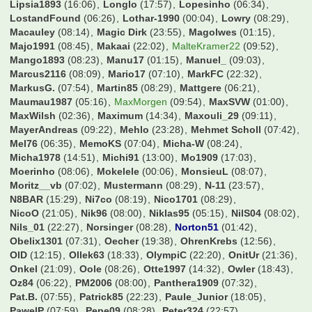
Kosseher76
(23:04)
Kugelblitz
(07:31)
Kundelinho
(08:25)
Larsinio
(23:32)
Lassesen
(14:53)
Lawless3012
(08:25)
Legendenstatus
(18:53)
Leipziger
(07:37)
Lemmo1984
(21:35)
Lenni00726
(17:55)
Leo90
(19:57)
Lexus1893
(07:28)
Lina2727
(11:16)
Linho
(13:58)
Lipsia1893
(16:06)
Longlo
(17:57)
Lopesinho
(06:34)
LostandFound
(06:26)
Lothar-1990
(00:04)
Lowry
(08:29)
Macauley
(08:14)
Magic Dirk
(23:55)
Magolwes
(01:15)
Majo1991
(08:45)
Makaai
(22:02)
MalteKramer22
(09:52)
Mango1893
(08:23)
Manu17
(01:15)
Manuel_
(09:03)
Marcus2116
(08:09)
Mario17
(07:10)
MarkFC
(22:32)
MarkusG.
(07:54)
Martin85
(08:29)
Mattgere
(06:21)
Maumau1987
(05:16)
MaxMorgen
(09:54)
MaxSVW
(01:00)
MaxWilsh
(02:36)
Maximum
(14:34)
Maxouli_29
(09:11)
MayerAndreas
(09:22)
Mehlo
(23:28)
Mehmet Scholl
(07:42)
Mel76
(06:35)
MemoKS
(07:04)
Micha-W
(08:24)
Micha1978
(14:51)
Michi91
(13:00)
Mo1909
(17:03)
Moerinho
(08:06)
Mokelele
(00:06)
MonsieuL
(08:07)
Moritz__vb
(07:02)
Mustermann
(08:29)
N-11
(23:57)
N8BAR
(15:29)
Ni7co
(08:19)
Nico1701
(08:29)
NicoO
(21:05)
Nik96
(08:00)
Niklas95
(05:15)
NilS04
(08:02)
Nils_01
(22:27)
Norsinger
(08:28)
Norton51
(01:42)
Obelix1301
(07:31)
Oecher
(19:38)
OhrenKrebs
(12:56)