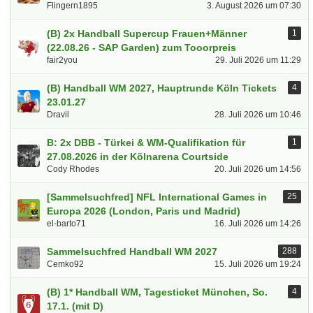
Flingern1895
3. August 2026 um 07:30
(B) 2x Handball Supercup Frauen+Männer
1
(22.08.26 - SAP Garden) zum Tooorpreis
fair2you
29. Juli 2026 um 11:29
(B) Handball WM 2027, Hauptrunde Köln Tickets
4
23.01.27
Dravil
28. Juli 2026 um 10:46
B: 2x DBB - Türkei & WM-Qualifikation für
1
27.08.2026 in der Kölnarena Courtside
Cody Rhodes
20. Juli 2026 um 14:56
[Sammelsuchfred] NFL International Games in
25
Europa 2026 (London, Paris und Madrid)
el-barto71
16. Juli 2026 um 14:26
Sammelsuchfred Handball WM 2027
288
Cemko92
15. Juli 2026 um 19:24
(B) 1* Handball WM, Tagesticket München, So.
4
17.1. (mit D)