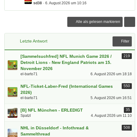
sd38
6. August 2026 um 10:16
e
B
r
t
e
ä
z
i
g
t
Alle als gelesen markieren
t
e
e
r
B
ä
e
Letzte Antwort
g
Filter
i
e
t
[Sammelsuchfred] NFL Munich Game 2026 /
219
r
Detroit Lions - New England Patriots am 15.
ä
November 2026
g
el-barto71
6. August 2026 um 18:18
e
NFL-Ticket-Laber-Fred (International Games
550
2026)
el-barto71
5. August 2026 um 16:51
[B] NFL München - ERLEDIGT
35
Spatzl
4. August 2026 um 11:10
NHL in Düsseldorf - Infothread &
508
Sammelthread