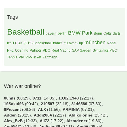
[Sammelsuchfred] NFL International Games in Europa
2026 (London, Paris und Madrid)
25 Antworten, 860 Zugriffe, Vor 2 Monaten
Tags
Basketball
BMW Park
bayern
berlin
Bonn
Colts
darts
münchen
fcb
FCBB
FCBB Baseketball
frankfurt
Laver Cup
Nadal
NFL
Opening
Patriots
PDC
Real Madrid
SAP Garden
Syntainics MBC
Tennis
VIP
VIP-Ticket
Zartmann
Wer war online?
00nils
(00:29)
0711
(14:05)
13.02.1948
(22:17)