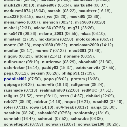
ledtasso
(22:54)
likeabird
(17:02)
lix83
(08:18)
liza030
(08:19)
lokusjoker
(09:41)
lucatoni61
(06:42)
lucern
(14:03)
luki94
(08:29)
maikdubai
(06:23)
majestix
(23:26)
manee
(15:58)
manuel87
(06:27)
marcell07
(00:29)
marcil09
(21:06)
marius2304
(00:05)
mark126
(08:10)
markei007
(05:34)
markus84
(08:07)
markusm1974
(13:04)
maschi
(08:22)
mauritzer
(16:18)
max229
(08:15)
maxi_we
(08:29)
mecki95
(02:36)
meisi.mevo
(08:07)
mensch
(08:24)
mic5669
(08:20)
michel
(22:31)
michel66
(07:55)
mig71
(23:26)
mike5476
(08:26)
milano_2001
(06:55)
mkas
(08:10)
mmsteidl
(17:35)
mokkatoni
(02:50)
molokoplus
(06:57)
monte
(08:23)
mops1980
(08:22)
mrmicman2000
(14:12)
mucfan
(08:17)
murmel7
(07:22)
nico5381
(21:48)
niggo6
(08:23)
nittom
(21:41)
noname
(08:59)
nullneuner
(08:19)
nurderrwe
(08:29)
okocha90
(21:30)
osterbeker
(15:14)
paddy83
(15:37)
patrickcrivitz
(07:55)
pega
(08:12)
peksim
(08:26)
philipp51
(17:39)
podollski92
(07:50)
popo
(08:02)
protom
(16:38)
qpipsge
(08:28)
rainervfb
(18:13)
ralfgamer
(08:24)
rausmade
(07:13)
realmadrid89
(22:08)
redMUC
(07:51)
religius
(21:52)
rest
(08:11)
retes
(14:57)
rich4rd
(22:09)