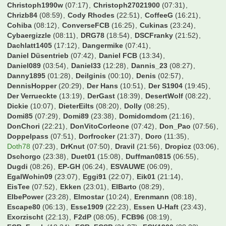
Cem
(21:20)
Cemko92
(07:11)
CharlieKelly
(01:59)
Chris35i
(07:14)
Chris96
(21:43)
ChrisCros
(09:25)
Chrisl22
(00:15)
Christian
(08:08)
Christian-BW
(07:51)
Christian10
(22:55)
Christian1205
(23:29)
Christian1887
(06:47)
ChristianK
(00:10)
Christie
(07:53)
Christoph1990w
(07:17)
Christoph27021900
(07:31)
Chrizb84
(08:59)
Cody Rhodes
(22:51)
CoffeeG
(16:21)
Cohiba
(08:12)
ConverseFCB
(16:25)
Cukinas
(23:24)
Cybaergizzle
(08:11)
DRG78
(18:54)
DSCFranky
(21:52)
Dachlatt1405
(17:12)
Dangermike
(07:41)
Daniel Düsentrieb
(07:42)
Daniel FCB
(13:34)
Daniel089
(03:54)
Daniel33
(12:28)
Dannis_23
(08:27)
Danny1895
(01:28)
Deilginis
(00:10)
Denis
(02:57)
DennisHopper
(20:29)
Der Hans
(10:51)
Der S1904
(19:45)
Der Verrueckte
(13:19)
DerGast
(18:39)
DesertWolf
(08:22)
Dickie
(10:07)
DieterEilts
(08:20)
Dolly
(08:25)
Domi85
(07:29)
Domi89
(23:38)
Domidomdom
(21:16)
DonChori
(22:21)
DonVitoCorleone
(07:42)
Don_Pao
(07:56)
Doppelpass
(07:51)
Dorfrocker
(21:37)
Doro
(11:35)
Doth78
(07:23)
DrKnut
(07:50)
Dravil
(21:56)
Dropicz
(03:06)
Dschorgo
(23:38)
Duet01
(15:08)
Duffman0815
(06:55)
Dugdi
(08:26)
EP-GH
(06:24)
ESVAUWE
(06:09)