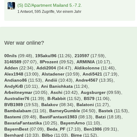
(S) DZ/Apartment Mailand 5.-7.2.
1 Antwort, 595 Zugriffe, Vor einem Jahr
Wer war online?
00nils
(09:48)
19Sakul96
(11:26)
210597
(17:59)
3146589
(07:07)
8Prozent
(09:52)
ARMINIA
(10:17)
Adden
(22:34)
Addi2004
(04:47)
Aldikolonne
(11:46)
Alex1948
(13:00)
Alstadener
(10:59)
Andi5421
(17:19)
Andiano86
(11:53)
Andiii
(10:43)
Andre4567
(13:35)
AndyKrB
(10:11)
Ani Banichkata
(11:24)
Arbeitneymar
(10:05)
Aschi
(10:42)
Augsburger
(09:59)
Australier76
(11:39)
B-Rabbit
(11:52)
BS79
(11:06)
BVB1989
(19:53)
Balakov
(08:34)
Balatoni
(11:27)
Bambalabam
(11:16)
BarneyGumble
(04:50)
Bastek
(11:53)
Bastemi
(09:48)
BastiFantasti1983
(08:13)
Batzi
(18:18)
BavariaFantastika
(10:25)
BayernArno
(11:10)
BayernBest
(07:09)
Beda_PF
(17:10)
Ben1986
(09:31)
Bernhard
(10:33)
Bilbo
(11:03)
Birne
(11:52)