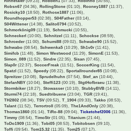
Rinnetaler
(09:23)
Robben1
(07:33)
Robinho
(00:55)
Robsn67
(04:36)
RollingStone
(01:10)
Rooney1887
(11:37)
Rosicky10
(18:50)
Rothose1887
(11:06)
Roundhopper53
(02:38)
S04Father
(03:14)
S04Wittener
(14:38)
Salito0794
(10:52)
Schmorkönig09
(11:19)
Schmucki
(10:55)
Schneckerl
(10:00)
Schnitzel
(11:11)
Schockse
(08:59)
Schroeder
(11:00)
Schumi88
(09:02)
Schwabe90
(15:52)
Schwabo
(08:54)
Schwenka5
(10:29)
Sh1v0r
(11:41)
Simifcb
(11:48)
Simon Westwood
(11:29)
SimonE
(11:53)
Simon_089
(11:52)
Sindre
(22:35)
Sisan
(07:45)
Slap0r
(22:37)
SoccerFreak
(11:51)
SoccerKing
(11:54)
Spatzl
(11:52)
Speedy
(08:22)
Sportallrounder85
(10:08)
Spreitzer
(10:08)
Sprudelhuhn
(07:54)
Stef_an
(10:44)
StefanNBY
(10:04)
Steffi123
(00:19)
StgtHofbraeu
(11:38)
Stormbiker
(18:27)
Stowasser
(10:10)
StubbyBVB
(14:11)
Sturmi74
(22:18)
Suedtribuene
(23:04)
TGR
(19:41)
TH2802
(08:34)
TSV
(09:52)
T_1904
(09:33)
Takko
(08:53)
Talant
(11:52)
Terrortroll
(05:09)
The1AndOnly
(20:38)
Thomas1860
(01:14)
TiRo-88
(09:04)
Ticketchef2006
(11:36)
Timmy
(08:54)
TimoStr
(01:05)
Titanium
(21:44)
ToDo1909
(11:36)
Tobi05
(08:53)
Tobitobsen
(09:10)
Toffi
(09:54)
Tom15.32
(11:35)
Tom25
(07:17)