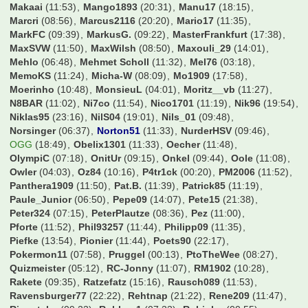
Makaai
(11:53)
Mango1893
(20:31)
Manu17
(18:15)
Marcri
(08:56)
Marcus2116
(20:20)
Mario17
(11:35)
MarkFC
(09:39)
MarkusG.
(09:22)
MasterFrankfurt
(17:38)
MaxSVW
(11:50)
MaxWilsh
(08:50)
Maxouli_29
(14:01)
Mehlo
(06:48)
Mehmet Scholl
(11:32)
Mel76
(03:18)
MemoKS
(11:24)
Micha-W
(08:09)
Mo1909
(17:58)
Moerinho
(10:48)
MonsieuL
(04:01)
Moritz__vb
(11:27)
N8BAR
(11:02)
Ni7co
(11:54)
Nico1701
(11:19)
Nik96
(19:54)
Niklas95
(23:16)
NilS04
(19:01)
Nils_01
(09:48)
Norsinger
(06:37)
Norton51
(11:33)
NurderHSV
(09:46)
OGG
(18:49)
Obelix1301
(11:33)
Oecher
(11:48)
OlympiC
(07:18)
OnitUr
(09:15)
Onkel
(09:44)
Oole
(11:08)
Owler
(04:03)
Oz84
(10:16)
P4tr1ck
(00:20)
PM2006
(11:52)
Panthera1909
(11:50)
Pat.B.
(11:39)
Patrick85
(11:19)
Paule_Junior
(06:50)
Pepe09
(14:07)
Pete15
(21:38)
Peter324
(07:15)
PeterPlautze
(08:36)
Pez
(11:00)
Pforte
(11:52)
Phil93257
(11:44)
Philipp09
(11:35)
Piefke
(13:54)
Pionier
(11:44)
Poets90
(22:17)
Pokermon11
(07:58)
Pruggel
(00:13)
PtoTheWee
(08:27)
Quizmeister
(05:12)
RC-Jonny
(11:07)
RM1902
(10:28)
Rakete
(09:35)
Ratzefatz
(15:16)
Rausch089
(11:53)
Ravensburger77
(22:22)
Rehtnap
(21:22)
Rene209
(11:47)