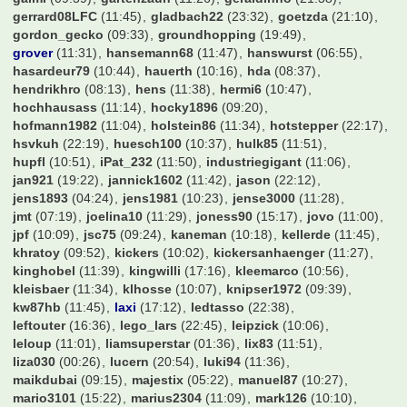
gerrard08LFC
(11:45)
gladbach22
(23:32)
goetzda
(21:10)
gordon_gecko
(09:33)
groundhopping
(19:49)
grover
(11:31)
hansemann68
(11:47)
hanswurst
(06:55)
hasardeur79
(10:44)
hauerth
(10:16)
hda
(08:37)
hendrikhro
(08:13)
hens
(11:38)
hermi6
(10:47)
hochhausass
(11:14)
hocky1896
(09:20)
hofmann1982
(11:04)
holstein86
(11:34)
hotstepper
(22:17)
hsvkuh
(22:19)
huesch100
(10:37)
hulk85
(11:51)
hupfl
(10:51)
iPat_232
(11:50)
industriegigant
(11:06)
jan921
(19:22)
jannick1602
(11:42)
jason
(22:12)
jens1893
(04:24)
jens1981
(10:23)
jense3000
(11:28)
jmt
(07:19)
joelina10
(11:29)
joness90
(15:17)
jovo
(11:00)
jpf
(10:09)
jsc75
(09:24)
kaneman
(10:18)
kellerde
(11:45)
khratoy
(09:52)
kickers
(10:02)
kickersanhaenger
(11:27)
kinghobel
(11:39)
kingwilli
(17:16)
kleemarco
(10:56)
kleisbaer
(11:34)
klhosse
(10:07)
knipser1972
(09:39)
kw87hb
(11:45)
laxi
(17:12)
ledtasso
(22:38)
leftouter
(16:36)
lego_lars
(22:45)
leipzick
(10:06)
leloup
(11:01)
liamsuperstar
(01:36)
lix83
(11:51)
liza030
(00:26)
lucern
(20:54)
luki94
(11:36)
maikdubai
(09:15)
majestix
(05:22)
manuel87
(10:27)
mario3101
(15:22)
marius2304
(11:09)
mark126
(10:10)