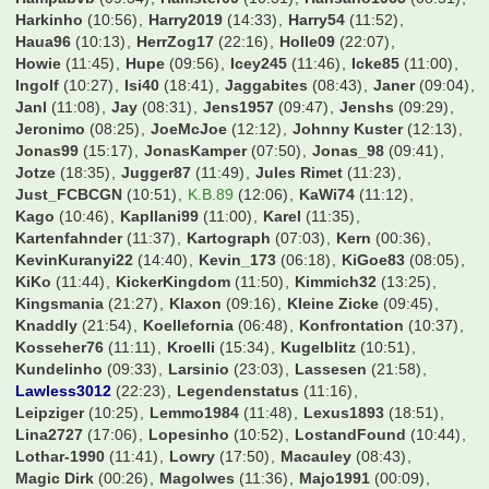
Harkinho
(10:56)
Harry2019
(14:33)
Harry54
(11:52)
Haua96
(10:13)
HerrZog17
(22:16)
Holle09
(22:07)
Howie
(11:45)
Hupe
(09:56)
Icey245
(11:46)
Icke85
(11:00)
Ingolf
(10:27)
Isi40
(18:41)
Jaggabites
(08:43)
Janer
(09:04)
Janl
(11:08)
Jay
(08:31)
Jens1957
(09:47)
Jenshs
(09:29)
Jeronimo
(08:25)
JoeMcJoe
(12:12)
Johnny Kuster
(12:13)
Jonas99
(15:17)
JonasKamper
(07:50)
Jonas_98
(09:41)
Jotze
(18:35)
Jugger87
(11:49)
Jules Rimet
(11:23)
Just_FCBCGN
(10:51)
K.B.89
(12:06)
KaWi74
(11:12)
Kago
(10:46)
Kapllani99
(11:00)
Karel
(11:35)
Kartenfahnder
(11:37)
Kartograph
(07:03)
Kern
(00:36)
KevinKuranyi22
(14:40)
Kevin_173
(06:18)
KiGoe83
(08:05)
KiKo
(11:44)
KickerKingdom
(11:50)
Kimmich32
(13:25)
Kingsmania
(21:27)
Klaxon
(09:16)
Kleine Zicke
(09:45)
Knaddly
(21:54)
Koellefornia
(06:48)
Konfrontation
(10:37)
Kosseher76
(11:11)
Kroelli
(15:34)
Kugelblitz
(10:51)
Kundelinho
(09:33)
Larsinio
(23:03)
Lassesen
(21:58)
Lawless3012
(22:23)
Legendenstatus
(11:16)
Leipziger
(10:25)
Lemmo1984
(11:48)
Lexus1893
(18:51)
Lina2727
(17:06)
Lopesinho
(10:52)
LostandFound
(10:44)
Lothar-1990
(11:41)
Lowry
(17:50)
Macauley
(08:43)
Magic Dirk
(00:26)
Magolwes
(11:36)
Majo1991
(00:09)