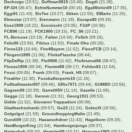
Dschorgo
(10:51)
Duffman0815
(10:40)
Dugdi
(21:28)
EP-GH
(06:47)
EchteNummer10
(00:16)
EgalWohin09
(17:35)
Eggi91
(11:43)
EisTee
(10:27)
Ekken
(12:55)
ElBarto
(11:25)
Elmostar
(23:07)
Erenmann
(11:18)
Escape80
(09:26)
Esse1909
(18:22)
Exorzischt
(23:05)
F2dP
(10:36)
FCB96
(11:19)
FCK1900
(19:15)
FC_S6
(10:21)
FL-Borusse
(10:19)
Falien
(14:34)
FeSch
(09:16)
Felix00
(23:56)
Filzius
(11:53)
Finale Oho
(00:26)
Finne123
(10:44)
Fire4Bayern
(11:52)
FlexoFCB
(23:14)
Flingern1895
(11:06)
FlinkeFlasche
(08:44)
FlipDeRip
(11:38)
Flo0906
(11:42)
FloArsenal06
(08:47)
Flosse1909
(00:34)
Flummi89
(08:17)
Fohlen83
(11:54)
Fossi
(09:05)
Frank
(09:03)
Frank_HS
(08:07)
Freakfer
(11:30)
Fussballexperte10
(11:16)
Fußballmaster007
(09:46)
GRis7971
(09:44)
GUMBO
(10:56)
Gagsen09
(10:39)
GarretHSV
(11:14)
Gazelle
(11:06)
Gegge
(11:18)
Genom
(21:31)
Georg1911
(08:53)
Gidde
(11:52)
Giovanni Trappadoni
(00:08)
Gladbachschanki
(09:57)
Go23
(11:24)
GoleoXI
(18:56)
Golgolgol
(21:59)
GroundhoppingMalte
(21:49)
Gundi09
(10:22)
Haeaeschdner
(11:43)
Hagelkorn
(09:20)
HamBurgerKing
(21:54)
Hamburgerjungs
(09:37)
Hampabvb
(09:34)
Hamster09
(10:31)
Hansano1965
(08:51)