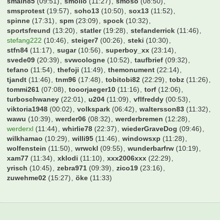
smain85
(09:51)
smollo
(11:27)
smoso
(08:50)
smsprotest
(19:57)
soho13
(10:50)
sox13
(11:52)
spinne
(17:31)
spm
(23:09)
spock
(10:32)
sportsfreund
(13:20)
statler
(19:28)
stefanderrick
(11:46)
stefang222
(10:46)
steiger7
(00:26)
steki
(10:30)
stfn84
(11:17)
sugar
(10:56)
superboy_xx
(23:14)
svede09
(20:39)
svwcologne
(10:52)
taufbrief
(09:32)
tefano
(11:54)
thefoji
(11:49)
themonument
(22:14)
tjandt
(11:46)
tnm96
(17:48)
tobitobi82
(22:29)
tobz
(11:26)
tommi261
(07:08)
tooorjaeger10
(11:16)
torf
(12:06)
turboschwaney
(22:01)
u204
(11:09)
vflfreddy
(00:53)
viktoria1948
(00:02)
volkspark
(06:42)
waltersson83
(11:32)
wawu
(10:39)
werder06
(08:32)
werderbremen
(12:28)
werderxl
(11:44)
whirlie78
(22:37)
wiederGraveDog
(09:46)
wilkhamao
(10:29)
willi95
(11:46)
windowsxp
(11:28)
wolfenstein
(11:50)
wrwckl
(09:55)
wunderbarfrw
(10:19)
xam77
(11:34)
xklodi
(11:10)
xxx2006xxx
(22:29)
yrisch
(10:45)
zebra971
(09:39)
zico19
(23:16)
zuwehme02
(15:27)
öke
(11:33)