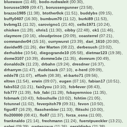
bluewave
(11:48)
bodo-rudwaleit
(00:30)
borusse1909
(09:47)
borussengunner
(23:58)
brazzo1985
(11:38)
btother0ck
(11:51)
buddybs
(09:15)
buffy0407
(16:30)
bumbum70
(11:12)
burki89
(11:53)
bvbmg11
(11:32)
carovigno1
(21:40)
cello1971
(10:24)
chicken
(11:28)
chris1
(11:30)
cibby
(22:48)
ck1
(11:46)
claymore
(10:16)
cloudprince
(20:09)
coasterrel
(07:21)
commander04
(15:16)
currywurst
(23:39)
dari_1610
(20:00)
davidw95
(11:26)
der Marten
(08:22)
derbesuch
(23:02)
derhubbe
(10:54)
diegogrande10
(05:58)
dietmar123
(19:38)
dome3107
(10:39)
domme1de
(11:35)
domrum
(00:49)
donaldo2k
(11:23)
drbahn
(19:24)
dresdner
(16:37)
drharrym
(11:47)
dudelsack
(07:10)
e-herd
(09:09)
edde78
(11:07)
effzeh
(08:38)
el-barto71
(09:56)
eltren
(11:54)
erwin
(09:07)
eugen
(07:16)
fabian17
(10:51)
fabs512
(11:21)
fair2you
(10:10)
fcb4ever
(08:43)
fcb777
(11:39)
fcb_fabi
(11:28)
fcbayernnico
(11:35)
fcbmark
(10:43)
fcbschulle
(10:02)
fchtim
(21:05)
fctunnel
(11:02)
feverpitch79
(09:31)
fevon
(10:50)
figur87
(16:29)
flaschenbier
(11:33)
flitschi
(10:00)
flo200000
(08:41)
flo87
(11:37)
forza_osna
(11:00)
franknaldo
(21:14)
frechmann
(11:24)
fuerstpueckler
(13:21)
galmi
(09:39)
gartenzaun
(11:26)
geraldinho
(21:38)