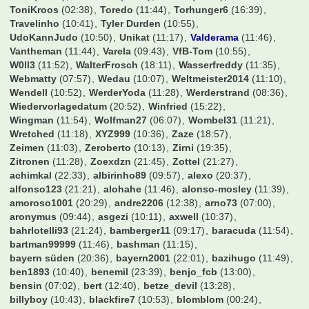
ToniKroos
(02:38)
Toredo
(11:44)
Torhunger6
(16:39)
Travelinho
(10:41)
Tyler Durden
(10:55)
UdoKannJudo
(10:50)
Unikat
(11:17)
Valderama
(11:46)
Vantheman
(11:44)
Varela
(09:43)
VfB-Tom
(10:55)
W0ll3
(11:52)
WalterFrosch
(18:11)
Wasserfreddy
(11:35)
Webmatty
(07:57)
Wedau
(10:07)
Weltmeister2014
(11:10)
Wendell
(10:52)
WerderYoda
(11:28)
Werderstrand
(08:36)
Wiedervorlagedatum
(20:52)
Winfried
(15:22)
Wingman
(11:54)
Wolfman27
(06:07)
Wombel31
(11:21)
Wretched
(11:18)
XYZ999
(10:36)
Zaze
(18:57)
Zeimen
(11:03)
Zeroberto
(10:13)
Zirni
(19:35)
Zitronen
(11:28)
Zoexdzn
(21:45)
Zottel
(21:27)
achimkal
(22:33)
albirinho89
(09:57)
alexo
(20:37)
alfonso123
(21:21)
alohahe
(11:46)
alonso-mosley
(11:39)
amoroso1001
(20:29)
andre2206
(12:38)
arno73
(07:00)
aronymus
(09:44)
asgezi
(10:11)
axwell
(10:37)
bahrlotelli93
(21:24)
bamberger11
(09:17)
baracuda
(11:54)
bartman99999
(11:46)
bashman
(11:15)
bayern süden
(20:36)
bayern2001
(22:01)
bazihugo
(11:49)
ben1893
(10:40)
benemil
(23:39)
benjo_fcb
(13:00)
bensin
(07:02)
bert
(12:40)
betze_devil
(13:28)
billyboy
(10:43)
blackfire7
(10:53)
blomblom
(00:24)