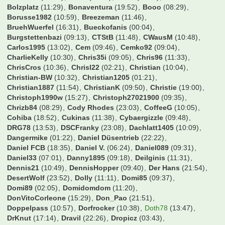
Bolzplatz
(11:29)
Bonaventura
(19:52)
Booo
(08:29)
Borusse1982
(10:59)
Breezeman
(11:46)
BruehWuerfel
(16:31)
Bueckofanis
(00:04)
Burgstettenbazi
(09:13)
CTStB
(11:48)
CWausM
(10:48)
Carlos1995
(13:02)
Cem
(09:46)
Cemko92
(09:04)
CharlieKelly
(10:30)
Chris35i
(09:05)
Chris96
(11:33)
ChrisCros
(10:36)
Chrisl22
(02:21)
Christian
(10:04)
Christian-BW
(10:32)
Christian1205
(01:21)
Christian1887
(11:54)
ChristianK
(09:50)
Christie
(19:00)
Christoph1990w
(15:27)
Christoph27021900
(09:35)
Chrizb84
(08:29)
Cody Rhodes
(23:03)
CoffeeG
(10:05)
Cohiba
(18:52)
Cukinas
(11:38)
Cybaergizzle
(09:48)
DRG78
(13:53)
DSCFranky
(23:08)
Dachlatt1405
(10:09)
Dangermike
(01:22)
Daniel Düsentrieb
(22:22)
Daniel FCB
(18:35)
Daniel V.
(06:24)
Daniel089
(09:31)
Daniel33
(07:01)
Danny1895
(09:18)
Deilginis
(11:31)
Dennis21
(10:49)
DennisHopper
(09:40)
Der Hans
(21:54)
DesertWolf
(23:52)
Dolly
(11:11)
Domi85
(09:37)
Domi89
(02:05)
Domidomdom
(11:20)
DonVitoCorleone
(15:29)
Don_Pao
(21:51)
Doppelpass
(10:57)
Dorfrocker
(10:38)
Doth78
(13:47)
DrKnut
(17:14)
Dravil
(22:26)
Dropicz
(03:43)