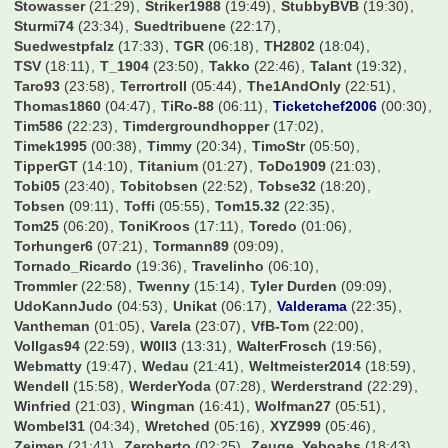
Stowasser
(21:29)
Striker1988
(19:49)
StubbyBVB
(19:30)
Sturmi74
(23:34)
Suedtribuene
(22:17)
Suedwestpfalz
(17:33)
TGR
(06:18)
TH2802
(18:04)
TSV
(18:11)
T_1904
(23:50)
Takko
(22:46)
Talant
(19:32)
Taro93
(23:58)
Terrortroll
(05:44)
The1AndOnly
(22:51)
Thomas1860
(04:47)
TiRo-88
(06:11)
Ticketchef2006
(00:30)
Tim586
(22:23)
Timdergroundhopper
(17:02)
Timek1995
(00:38)
Timmy
(20:34)
TimoStr
(05:50)
TipperGT
(14:10)
Titanium
(01:27)
ToDo1909
(21:03)
Tobi05
(23:40)
Tobitobsen
(22:52)
Tobse32
(18:20)
Tobsen
(09:11)
Toffi
(05:55)
Tom15.32
(22:35)
Tom25
(06:20)
ToniKroos
(17:11)
Toredo
(01:06)
Torhunger6
(07:21)
Tormann89
(09:09)
Tornado_Ricardo
(19:36)
Travelinho
(06:10)
Trommler
(22:58)
Twenny
(15:14)
Tyler Durden
(09:09)
UdoKannJudo
(04:53)
Unikat
(06:17)
Valderama
(22:35)
Vantheman
(01:05)
Varela
(23:07)
VfB-Tom
(22:00)
Vollgas94
(22:59)
W0ll3
(13:31)
WalterFrosch
(19:56)
Webmatty
(19:47)
Wedau
(21:41)
Weltmeister2014
(18:59)
Wendell
(15:58)
WerderYoda
(07:28)
Werderstrand
(22:29)
Winfried
(21:03)
Wingman
(16:41)
Wolfman27
(05:51)
Wombel31
(04:34)
Wretched
(05:16)
XYZ999
(05:46)
Zeimen
(21:41)
Zeroberto
(02:25)
Zeuge_Yeboahs
(18:43)