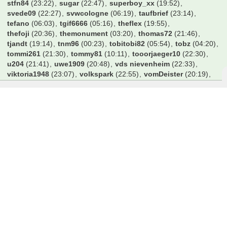
stfn84
(23:22)
sugar
(22:47)
superboy_xx
(19:52)
svede09
(22:27)
svwcologne
(06:19)
taufbrief
(23:14)
tefano
(06:03)
tgif6666
(05:16)
theflex
(19:55)
thefoji
(20:36)
themonument
(03:20)
thomas72
(21:46)
tjandt
(19:14)
tnm96
(00:23)
tobitobi82
(05:54)
tobz
(04:20)
tommi261
(21:30)
tommy81
(10:11)
tooorjaeger10
(22:30)
u204
(21:41)
uwe1909
(20:48)
vds nievenheim
(22:33)
viktoria1948
(23:07)
volkspark
(22:55)
vomDeister
(20:19)
w4c-87
(12:47)
waltersson83
(20:00)
watts83
(21:25)
wedeler
(05:51)
werder06
(20:37)
werderbremen
(21:55)
werderxl
(02:50)
whimper96
(21:51)
whirlie78
(21:04)
wiederGraveDog
(00:59)
willi95
(02:55)
winatwo1
(23:32)
windowsxp
(18:14)
wolfenstein
(02:51)
wrwckl
(19:24)
wumpl
(13:52)
xklodi
(23:35)
xxx2006xxx
(14:07)
yrisch
(22:04)
zdribac
(17:15)
zebra971
(09:43)
zerobby
(22:41)
zico19
(16:22)
zuwehme02
(16:18)
öke
(06:08)
Benutzer online in diesem Forum
16 Besucher