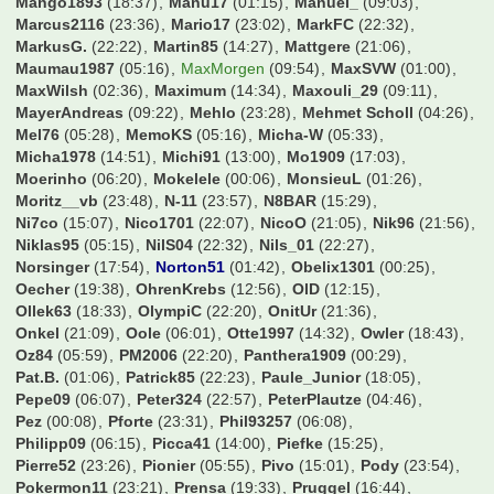
Mango1893
(18:37)
Manu17
(01:15)
Manuel_
(09:03)
Marcus2116
(23:36)
Mario17
(23:02)
MarkFC
(22:32)
MarkusG.
(22:22)
Martin85
(14:27)
Mattgere
(21:06)
Maumau1987
(05:16)
MaxMorgen
(09:54)
MaxSVW
(01:00)
MaxWilsh
(02:36)
Maximum
(14:34)
Maxouli_29
(09:11)
MayerAndreas
(09:22)
Mehlo
(23:28)
Mehmet Scholl
(04:26)
Mel76
(05:28)
MemoKS
(05:16)
Micha-W
(05:33)
Micha1978
(14:51)
Michi91
(13:00)
Mo1909
(17:03)
Moerinho
(06:20)
Mokelele
(00:06)
MonsieuL
(01:26)
Moritz__vb
(23:48)
N-11
(23:57)
N8BAR
(15:29)
Ni7co
(15:07)
Nico1701
(22:07)
NicoO
(21:05)
Nik96
(21:56)
Niklas95
(05:15)
NilS04
(22:32)
Nils_01
(22:27)
Norsinger
(17:54)
Norton51
(01:42)
Obelix1301
(00:25)
Oecher
(19:38)
OhrenKrebs
(12:56)
OlD
(12:15)
Ollek63
(18:33)
OlympiC
(22:20)
OnitUr
(21:36)
Onkel
(21:09)
Oole
(06:01)
Otte1997
(14:32)
Owler
(18:43)
Oz84
(05:59)
PM2006
(22:20)
Panthera1909
(00:29)
Pat.B.
(01:06)
Patrick85
(22:23)
Paule_Junior
(18:05)
Pepe09
(06:07)
Peter324
(22:57)
PeterPlautze
(04:46)
Pez
(00:08)
Pforte
(23:31)
Phil93257
(06:08)
Philipp09
(06:15)
Picca41
(14:00)
Piefke
(15:25)
Pierre52
(23:26)
Pionier
(05:55)
Pivo
(15:01)
Pody
(23:54)
Pokermon11
(23:21)
Prensa
(19:33)
Pruggel
(16:44)