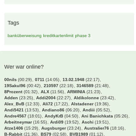
Tags
banküberweisung
kreditkartenlimit
phase 3
Wer war online?
00nils
(00:29)
0711
(14:05)
13.02.1948
(22:17)
19Sakul96
(00:42)
210597
(22:18)
3146589
(21:48)
8Prozent
(01:32)
ALX
(11:56)
ARMINIA
(21:23)
Adden
(23:25)
Addi2004
(22:27)
Aldikolonne
(23:42)
Alex_BvB
(12:33)
Ali72
(17:22)
Alstadener
(19:36)
Andi5421
(13:53)
Andiano86
(06:20)
Andiii
(05:52)
Andre4567
(18:01)
AndyKrB
(04:50)
Ani Banichkata
(05:26)
Arbeitneymar
(16:55)
Ardi09
(19:52)
Aschi
(19:51)
Atze1406
(15:29)
Augsburger
(23:24)
Australier76
(18:16)
B-Rabbit
(21:36)
BS79
(02:58)
BVB1989
(01:12)