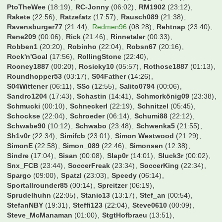
PtoTheWee
(18:19)
RC-Jonny
(06:02)
RM1902
(23:12)
Rakete
(22:56)
Ratzefatz
(17:57)
Rausch089
(21:38)
Ravensburger77
(21:44)
Redmen96
(08:28)
Rehtnap
(23:40)
Rene209
(00:06)
Rick
(21:46)
Rinnetaler
(00:33)
Robben1
(20:20)
Robinho
(22:04)
Robsn67
(20:16)
Rock'n'Goal
(17:56)
RollingStone
(22:40)
Rooney1887
(00:20)
Rosicky10
(05:57)
Rothose1887
(01:13)
Roundhopper53
(03:17)
S04Father
(14:26)
S04Wittener
(06:11)
SSc
(12:55)
Salito0794
(00:06)
Sandro1204
(17:43)
Schastin
(14:41)
Schmorkönig09
(23:38)
Schmucki
(00:10)
Schneckerl
(22:19)
Schnitzel
(05:45)
Schockse
(22:04)
Schroeder
(06:14)
Schumi88
(22:12)
Schwabe90
(10:12)
Schwabo
(23:48)
Schwenka5
(21:55)
Sh1v0r
(22:34)
Simifcb
(23:01)
Simon Westwood
(21:29)
SimonE
(22:58)
Simon_089
(22:46)
Simonsen
(12:38)
Sindre
(17:04)
Sisan
(00:08)
Slap0r
(14:01)
Sluck3r
(00:02)
Snx_FCB
(23:44)
SoccerFreak
(23:34)
SoccerKing
(22:34)
Spargo
(09:00)
Spatzl
(23:03)
Speedy
(06:14)
Sportallrounder85
(00:14)
Spreitzer
(06:19)
Sprudelhuhn
(22:05)
Stanic13
(13:17)
Stef_an
(00:54)
StefanNBY
(19:31)
Steffi123
(22:04)
Steve0610
(00:09)
Steve_McManaman
(01:00)
StgtHofbraeu
(13:51)