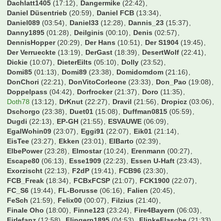
Dachlatt1405
(17:12)
Dangermike
(22:42)
Daniel Düsentrieb
(20:59)
Daniel FCB
(13:34)
Daniel089
(03:54)
Daniel33
(12:28)
Dannis_23
(15:37)
Danny1895
(01:28)
Deilginis
(00:10)
Denis
(02:57)
DennisHopper
(20:29)
Der Hans
(10:51)
Der S1904
(19:45)
Der Verrueckte
(13:19)
DerGast
(18:39)
DesertWolf
(22:41)
Dickie
(10:07)
DieterEilts
(05:10)
Dolly
(23:52)
Domi85
(01:13)
Domi89
(23:38)
Domidomdom
(21:16)
DonChori
(22:21)
DonVitoCorleone
(23:33)
Don_Pao
(19:08)
Doppelpass
(04:42)
Dorfrocker
(21:37)
Doro
(11:35)
Doth78
(13:12)
DrKnut
(22:27)
Dravil
(21:56)
Dropicz
(03:06)
Dschorgo
(23:38)
Duet01
(15:08)
Duffman0815
(05:59)
Dugdi
(22:13)
EP-GH
(21:55)
ESVAUWE
(06:09)
EgalWohin09
(23:07)
Eggi91
(22:07)
Eik01
(21:14)
EisTee
(23:27)
Ekken
(23:01)
ElBarto
(02:39)
ElbePower
(23:28)
Elmostar
(10:24)
Erenmann
(00:27)
Escape80
(06:13)
Esse1909
(22:23)
Essen U-Haft
(23:43)
Exorzischt
(22:13)
F2dP
(19:41)
FCB96
(23:30)
FCB_Freak
(18:34)
FCBxFCSP
(21:07)
FCK1900
(22:07)
FC_S6
(19:44)
FL-Borusse
(06:16)
Falien
(20:45)
FeSch
(21:59)
Felix00
(00:07)
Filzius
(21:40)
Finale Oho
(18:00)
Finne123
(23:24)
Fire4Bayern
(06:03)
Firlefanz
(12:58)
Flingern1895
(04:53)
FlinkeFlasche
(21:33)