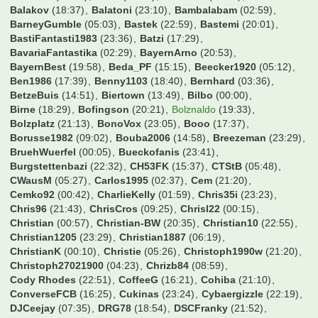
Balakov
(18:37)
Balatoni
(23:10)
Bambalabam
(02:59)
BarneyGumble
(05:03)
Bastek
(22:59)
Bastemi
(20:01)
BastiFantasti1983
(23:36)
Batzi
(17:29)
BavariaFantastika
(02:29)
BayernArno
(20:53)
BayernBest
(19:58)
Beda_PF
(15:15)
Beecker1920
(05:12)
Ben1986
(17:39)
Benny1103
(18:40)
Bernhard
(03:36)
BetzeBuis
(14:51)
Biertown
(13:49)
Bilbo
(00:00)
Birne
(18:29)
Bofingson
(20:21)
Bolznaldo
(19:33)
Bolzplatz
(21:13)
BonoVox
(23:05)
Booo
(17:37)
Borusse1982
(09:02)
Bouba2006
(14:58)
Breezeman
(23:29)
BruehWuerfel
(00:05)
Bueckofanis
(23:41)
Burgstettenbazi
(22:32)
CH53FK
(15:37)
CTStB
(05:48)
CWausM
(05:27)
Carlos1995
(02:37)
Cem
(21:20)
Cemko92
(00:42)
CharlieKelly
(01:59)
Chris35i
(23:23)
Chris96
(21:43)
ChrisCros
(09:25)
Chrisl22
(00:15)
Christian
(00:57)
Christian-BW
(20:35)
Christian10
(22:55)
Christian1205
(23:29)
Christian1887
(06:19)
ChristianK
(00:10)
Christie
(05:26)
Christoph1990w
(21:20)
Christoph27021900
(04:23)
Chrizb84
(08:59)
Cody Rhodes
(22:51)
CoffeeG
(16:21)
Cohiba
(21:10)
ConverseFCB
(16:25)
Cukinas
(23:24)
Cybaergizzle
(22:19)
DJCeejay
(07:35)
DRG78
(18:54)
DSCFranky
(21:52)