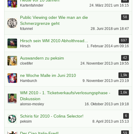
Heute vor 20 Jahren!
Kartenfahnder
24. März 2021 um 16:15
Public Viewing oder Wie man an die
58
Schmerzgrenze geht
fctunnel
28. Juni 2018 um 18:47
Hirsch sein WM 2010 Abholthread...
697
Hirsch
1. Februar 2014 um 09:16
Auswandern zu peksim
42
cloetifer
24. November 2013 um 19:55
ne Woche Malle im Juni 2010
1,9k
Hamburch
9. November 2013 um 23:19
WM 2010 - 1. Ticketverkaufs/verlosungsphase -
1,6k
Diskussion
alonso-mosley
16. Oktober 2013 um 19:18
Schiris für 2010 - Colina Selector!
6
peksim
8. April 2013 um 15:13
Der Ciao Italia-Fred!
59