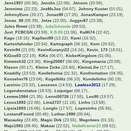
Jens1957
(00:36)
Jenshs
(22:06)
Jenson
(20:58)
Jeronimo
(22:23)
JoeMcJoe
(04:07)
Johnny Kuster
(01:01)
JohnnyEuro
(20:27)
Jonas99
(17:25)
JonasKamper
(23:19)
Jonas_98
(05:39)
Jotze
(22:00)
Jugger87
(23:38)
Jules Rimet
(23:38)
JuliaSchneide
(09:53)
Just_FCBCGN
(23:59)
K.B.89
(11:06)
KaWi74
(22:42)
Kago
(18:16)
Kapllani99
(13:22)
Karel
(16:32)
Kartenfahnder
(20:54)
Kartograph
(06:16)
Kern
(20:52)
Kevin94
(21:03)
KevinKuranyi22
(14:24)
Kevin_173
(18:01)
KiGoe83
(22:19)
KiKo
(06:07)
KickerKingdom
(01:05)
Kimmich32
(23:36)
King20087
(06:00)
Kingsmania
(20:58)
Klaxon
(00:17)
Kleine Zicke
(23:40)
KleineLilie
(17:17)
Knaddly
(23:53)
Koellefornia
(01:32)
Konfrontation
(04:35)
Kosseher76
(23:04)
Kugelblitz
(06:10)
Kundelinho
(00:19)
Larsinio
(23:32)
Lassesen
(14:53)
Lawless3012
(17:29)
Legendenstatus
(18:53)
Leipziger
(06:17)
Lemmo1984
(21:35)
Lenni00726
(17:55)
Leo90
(19:57)
Lexus1893
(22:06)
Lina2727
(11:16)
Linho
(13:58)
Lipsia1893
(16:06)
Longlo
(17:57)
Lopesinho
(05:56)
LostandFound
(00:46)
Lothar-1990
(00:04)
Macauley
(23:49)
Magic Dirk
(23:55)
Magolwes
(01:15)
Majo1991
(08:45)
Makaai
(22:02)
MalteKramer22
(09:52)