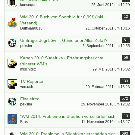
konsequent
25. Juni 2012 um 12:29
WM 2010 Buch von Sportbild für 0,99€ (inkl
12
Versand)
Duffman0815
21. Oktober 2011 um 10:16
Umfrage: Jögi Löw ... Genie oder Alles Zufall?
51
peksim
6. September 2011 um 12:55
Karten 2010 Südafrika - Erfahrungsberichte
56
früherer WM's
mischiditti
29. Mai 2011 um 15:02
TV Reporter
133
versuch
20. Februar 2011 um 18:23
Finalefred
572
peksim
29. November 2010 um 12:32
"WM 2014: Probleme in Brasilien verschärfen sich
13
Brasi
11. November 2010 um 13:27
WM 2010: Probleme in Südafrika verschärfen sich
693