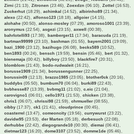
Zirni
(21:13)
Zitronen
(23:46)
Zoexdzn
(06:10)
Zottel
(16:53)
Zuckerhut
(18:29)
achimkal
(14:52)
albirinho89
(21:34)
alexo
(22:42)
alfonso123
(18:18)
allgoier
(14:15)
alohahe
(00:50)
alonso-mosley
(07:29)
amoroso1001
(23:39)
aronymus
(22:54)
asgezi
(23:15)
axwell
(00:38)
bahrlotelli93
(17:38)
bamberger11
(17:34)
baracuda
(21:19)
bartman99999
(23:10)
bashman
(01:55)
bayern2001
(19:09)
bazi_1900
(23:12)
bazihugo
(06:08)
becks589
(10:52)
ben1893
(00:24)
bensch
(19:59)
bensin
(05:46)
bert
(01:32)
bienemaja
(00:42)
billyboy
(23:50)
blackfire7
(20:31)
blomblom
(21:43)
bodo-rudwaleit
(16:21)
borusse1909
(21:34)
borussengunner
(22:25)
borussin09
(12:13)
brazzo1985
(23:05)
btother0ck
(20:16)
buddybs
(05:50)
bumbum70
(06:04)
burki89
(22:43)
bvbhesse87
(13:39)
bvbmg11
(21:02)
c.eic
(21:04)
carovigno1
(06:01)
cello1971
(21:53)
chicken
(23:38)
chris1
(06:07)
chrissi98
(21:59)
chrmueller
(08:55)
cibby
(17:37)
ck1
(21:41)
cloudprince
(00:45)
coasterrel
(13:47)
comeoncity
(19:56)
currywurst
(23:22)
davidw95
(23:53)
der Marten
(05:18)
derbesuch
(22:08)
derhubbe
(22:42)
diegogrande10
(00:30)
diemai
(06:41)
dietmar123
(16:20)
dome3107
(23:52)
domme1de
(05:46)