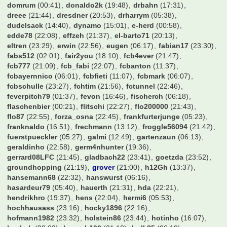
domrum
(00:41)
donaldo2k
(19:48)
drbahn
(17:31)
dreee
(21:44)
dresdner
(20:53)
drharrym
(05:38)
dudelsack
(14:40)
dynamo
(15:01)
e-herd
(00:58)
edde78
(22:08)
effzeh
(21:37)
el-barto71
(20:13)
eltren
(23:29)
erwin
(22:56)
eugen
(06:17)
fabian17
(23:30)
fabs512
(02:01)
fair2you
(18:10)
fcb4ever
(21:47)
fcb777
(21:09)
fcb_fabi
(22:07)
fcbanton
(11:37)
fcbayernnico
(06:01)
fcbfieti
(11:07)
fcbmark
(06:07)
fcbschulle
(23:27)
fchtim
(21:56)
fctunnel
(22:46)
feverpitch79
(01:37)
fevon
(16:46)
fischerch
(06:18)
flaschenbier
(00:21)
flitschi
(22:27)
flo200000
(21:43)
flo87
(22:55)
forza_osna
(22:45)
frankfurterjunge
(05:23)
franknaldo
(16:51)
frechmann
(13:12)
froggle56094
(21:42)
fuerstpueckler
(05:27)
galmi
(12:49)
gartenzaun
(06:13)
geraldinho
(22:58)
germ4nhunter
(19:36)
gerrard08LFC
(21:45)
gladbach22
(23:41)
goetzda
(23:52)
groundhopping
(21:19)
grover
(21:00)
h12Gh
(13:37)
hansemann68
(22:32)
hanswurst
(06:16)
hasardeur79
(05:40)
hauerth
(21:31)
hda
(22:21)
hendrikhro
(19:37)
hens
(22:04)
hermi6
(05:53)
hochhausass
(23:16)
hocky1896
(22:16)
hofmann1982
(23:32)
holstein86
(23:44)
hotinho
(16:07)