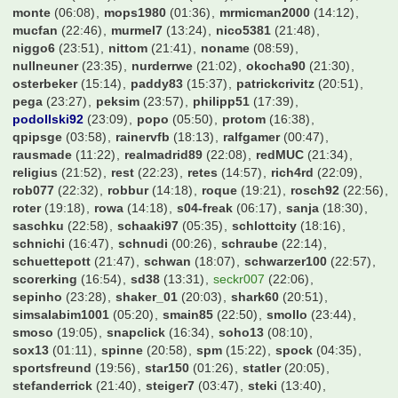
monte
(06:08)
mops1980
(01:36)
mrmicman2000
(14:12)
mucfan
(22:46)
murmel7
(13:24)
nico5381
(21:48)
niggo6
(23:51)
nittom
(21:41)
noname
(08:59)
nullneuner
(23:35)
nurderrwe
(21:02)
okocha90
(21:30)
osterbeker
(15:14)
paddy83
(15:37)
patrickcrivitz
(20:51)
pega
(23:27)
peksim
(23:57)
philipp51
(17:39)
podollski92
(23:09)
popo
(05:50)
protom
(16:38)
qpipsge
(03:58)
rainervfb
(18:13)
ralfgamer
(00:47)
rausmade
(11:22)
realmadrid89
(22:08)
redMUC
(21:34)
religius
(21:52)
rest
(22:23)
retes
(14:57)
rich4rd
(22:09)
rob077
(22:32)
robbur
(14:18)
roque
(19:21)
rosch92
(22:56)
roter
(19:18)
rowa
(14:18)
s04-freak
(06:17)
sanja
(18:30)
saschku
(22:58)
schaaki97
(05:35)
schlottcity
(18:16)
schnichi
(16:47)
schnudi
(00:26)
schraube
(22:14)
schuettepott
(21:47)
schwan
(18:07)
schwarzer100
(22:57)
scorerking
(16:54)
sd38
(13:31)
seckr007
(22:06)
sepinho
(23:28)
shaker_01
(20:03)
shark60
(20:51)
simsalabim1001
(05:20)
smain85
(22:50)
smollo
(23:44)
smoso
(19:05)
snapclick
(16:34)
soho13
(08:10)
sox13
(01:11)
spinne
(20:58)
spm
(15:22)
spock
(04:35)
sportsfreund
(19:56)
star150
(01:26)
statler
(20:05)
stefanderrick
(21:40)
steiger7
(03:47)
steki
(13:40)