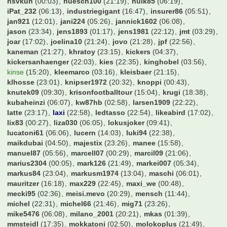
hsvkuh
(00:03)
huesch100
(21:19)
hulk85
(06:19)
iPat_232
(06:13)
industriegigant
(16:47)
insurer86
(05:51)
jan921
(12:01)
jani224
(05:26)
jannick1602
(06:08)
jason
(23:34)
jens1893
(01:17)
jens1981
(22:12)
jmt
(03:29)
joar
(17:02)
joelina10
(21:24)
jovo
(21:28)
jpf
(22:56)
kaneman
(21:27)
khratoy
(23:15)
kickers
(04:37)
kickersanhaenger
(22:03)
kies
(22:35)
kinghobel
(03:56)
kinse
(15:20)
kleemarco
(03:16)
kleisbaer
(21:15)
klhosse
(23:01)
knipser1972
(20:32)
knoppi
(00:43)
knutek09
(09:30)
krisonfootballtour
(15:04)
krugi
(18:38)
kubaheinzi
(06:07)
kw87hb
(02:58)
larsen1909
(22:22)
latte
(23:17)
laxi
(22:58)
ledtasso
(22:54)
likeabird
(17:02)
lix83
(00:27)
liza030
(06:05)
lokusjoker
(09:41)
lucatoni61
(06:06)
lucern
(14:03)
luki94
(22:38)
maikdubai
(04:50)
majestix
(23:26)
manee
(15:58)
manuel87
(05:56)
marcell07
(00:29)
marcil09
(21:06)
marius2304
(00:05)
mark126
(21:49)
markei007
(05:34)
markus84
(23:04)
markusm1974
(13:04)
maschi
(06:01)
mauritzer
(16:18)
max229
(22:45)
maxi_we
(00:48)
mecki95
(02:36)
meisi.mevo
(20:29)
mensch
(11:44)
michel
(22:31)
michel66
(21:46)
mig71
(23:26)
mike5476
(06:08)
milano_2001
(20:21)
mkas
(01:39)
mmsteidl
(17:35)
mokkatoni
(02:50)
molokoplus
(21:49)