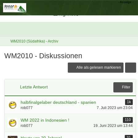
WM2010 (Südafrika) - Archiv
WM2010 - Diskussionen
Alle als gelesen markieren
Letzte Antwort
Filter
halbfinalgelaber deutschland - spanien
1k
rob077
7. Juli 2023 um 23:04
WM 2022 in Indonesien !
110
rob077
19. Juni 2023 um 13:44
31