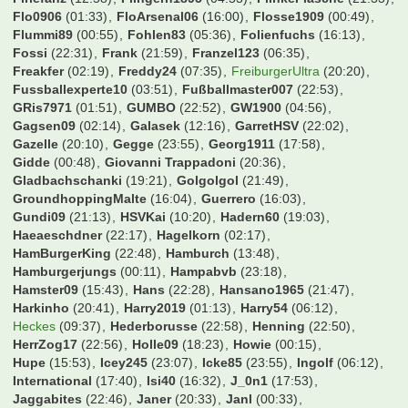
Flo0906
(01:33)
FloArsenal06
(16:00)
Flosse1909
(00:49)
Flummi89
(00:55)
Fohlen83
(05:36)
Folienfuchs
(16:13)
Fossi
(22:31)
Frank
(21:59)
Franzel123
(06:35)
Freakfer
(02:19)
Freddy24
(07:35)
FreiburgerUltra
(20:20)
Fussballexperte10
(03:51)
Fußballmaster007
(22:53)
GRis7971
(01:51)
GUMBO
(22:52)
GW1900
(04:56)
Gagsen09
(02:14)
Galasek
(12:16)
GarretHSV
(22:02)
Gazelle
(20:10)
Gegge
(23:55)
Georg1911
(17:58)
Gidde
(00:48)
Giovanni Trappadoni
(20:36)
Gladbachschanki
(19:21)
Golgolgol
(21:49)
GroundhoppingMalte
(16:04)
Guerrero
(16:03)
Gundi09
(21:13)
HSVKai
(10:20)
Hadern60
(19:03)
Haeaeschdner
(22:17)
Hagelkorn
(02:17)
HamBurgerKing
(22:48)
Hamburch
(13:48)
Hamburgerjungs
(00:11)
Hampabvb
(23:18)
Hamster09
(15:43)
Hans
(22:28)
Hansano1965
(21:47)
Harkinho
(20:41)
Harry2019
(01:13)
Harry54
(06:12)
Heckes
(09:37)
Hederborusse
(22:58)
Henning
(22:50)
HerrZog17
(22:56)
Holle09
(18:23)
Howie
(00:15)
Hupe
(15:53)
Icey245
(23:07)
Icke85
(23:55)
Ingolf
(06:12)
International
(17:40)
Isi40
(16:32)
J_0n1
(17:53)
Jaggabites
(22:46)
Janer
(20:33)
Janl
(00:33)