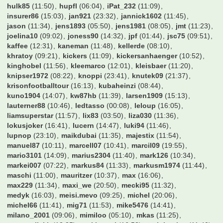
hulk85
(11:50)
hupfl
(06:04)
iPat_232
(11:09)
insurer86
(15:03)
jan921
(23:32)
jannick1602
(11:45)
jason
(11:34)
jens1893
(05:50)
jens1981
(08:05)
jmt
(11:23)
joelina10
(09:02)
joness90
(14:32)
jpf
(01:44)
jsc75
(09:51)
kaffee
(12:31)
kaneman
(11:48)
kellerde
(08:10)
khratoy
(09:21)
kickers
(11:09)
kickersanhaenger
(10:52)
kinghobel
(11:56)
kleemarco
(12:01)
kleisbaer
(11:20)
knipser1972
(08:22)
knoppi
(23:41)
knutek09
(21:37)
krisonfootballtour
(16:13)
kubaheinzi
(08:44)
kuno1904
(14:07)
kw87hb
(11:39)
larsen1909
(15:13)
lauterner88
(10:46)
ledtasso
(00:08)
leloup
(16:05)
liamsuperstar
(11:57)
lix83
(03:50)
liza030
(11:36)
lokusjoker
(16:41)
lucern
(14:47)
luki94
(11:46)
lupnop
(23:10)
maikdubai
(11:35)
majestix
(11:54)
manuel87
(10:11)
marcell07
(10:41)
marcil09
(19:55)
mario3101
(14:09)
marius2304
(11:40)
mark126
(10:34)
markei007
(07:22)
markus84
(11:33)
markusm1974
(11:44)
maschi
(11:00)
mauritzer
(10:37)
max
(16:06)
max229
(11:34)
maxi_we
(20:50)
mecki95
(11:32)
medyk
(16:03)
meisi.mevo
(09:25)
michel
(20:06)
michel66
(11:41)
mig71
(11:53)
mike5476
(14:41)
milano_2001
(09:06)
mimiloo
(05:10)
mkas
(11:25)