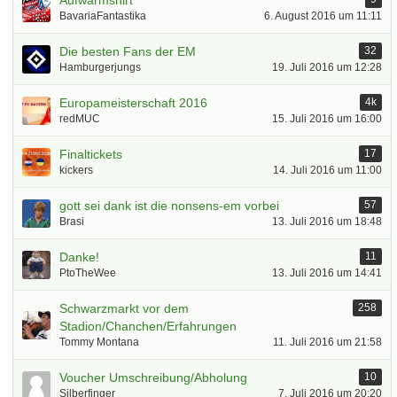
Aufwärmshirt
BavariaFantastika
6. August 2016 um 11:11
Die besten Fans der EM
32
Hamburgerjungs
19. Juli 2016 um 12:28
Europameisterschaft 2016
4k
redMUC
15. Juli 2016 um 16:00
Finaltickets
17
kickers
14. Juli 2016 um 11:00
gott sei dank ist die nonsens-em vorbei
57
Brasi
13. Juli 2016 um 18:48
Danke!
11
PtoTheWee
13. Juli 2016 um 14:41
Schwarzmarkt vor dem
258
Stadion/Chanchen/Erfahrungen
Tommy Montana
11. Juli 2016 um 21:58
Voucher Umschreibung/Abholung
10
Silberfinger
7. Juli 2016 um 20:20