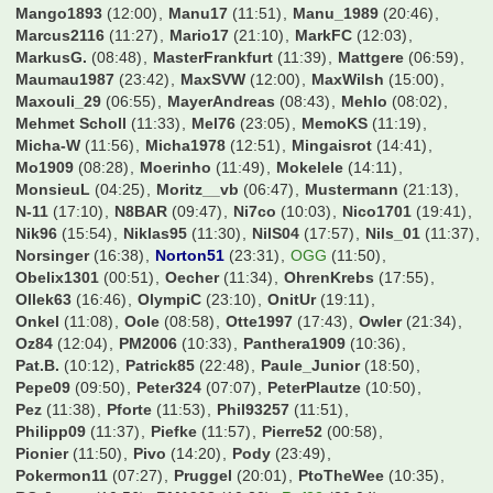
Mango1893
(12:00)
Manu17
(11:51)
Manu_1989
(20:46)
Marcus2116
(11:27)
Mario17
(21:10)
MarkFC
(12:03)
MarkusG.
(08:48)
MasterFrankfurt
(11:39)
Mattgere
(06:59)
Maumau1987
(23:42)
MaxSVW
(12:00)
MaxWilsh
(15:00)
Maxouli_29
(06:55)
MayerAndreas
(08:43)
Mehlo
(08:02)
Mehmet Scholl
(11:33)
Mel76
(23:05)
MemoKS
(11:19)
Micha-W
(11:56)
Micha1978
(12:51)
Mingaisrot
(14:41)
Mo1909
(08:28)
Moerinho
(11:49)
Mokelele
(14:11)
MonsieuL
(04:25)
Moritz__vb
(06:47)
Mustermann
(21:13)
N-11
(17:10)
N8BAR
(09:47)
Ni7co
(10:03)
Nico1701
(19:41)
Nik96
(15:54)
Niklas95
(11:30)
NilS04
(17:57)
Nils_01
(11:37)
Norsinger
(16:38)
Norton51
(23:31)
OGG
(11:50)
Obelix1301
(00:51)
Oecher
(11:34)
OhrenKrebs
(17:55)
Ollek63
(16:46)
OlympiC
(23:10)
OnitUr
(19:11)
Onkel
(11:08)
Oole
(08:58)
Otte1997
(17:43)
Owler
(21:34)
Oz84
(12:04)
PM2006
(10:33)
Panthera1909
(10:36)
Pat.B.
(10:12)
Patrick85
(22:48)
Paule_Junior
(18:50)
Pepe09
(09:50)
Peter324
(07:07)
PeterPlautze
(10:50)
Pez
(11:38)
Pforte
(11:53)
Phil93257
(11:51)
Philipp09
(11:37)
Piefke
(11:57)
Pierre52
(00:58)
Pionier
(11:50)
Pivo
(14:20)
Pody
(23:49)
Pokermon11
(07:27)
Pruggel
(20:01)
PtoTheWee
(10:35)