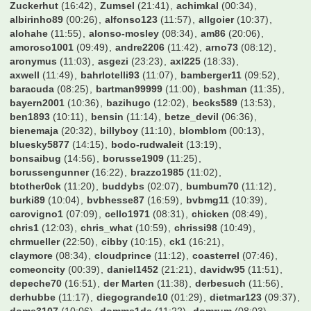
Zuckerhut
(16:42)
Zumsel
(21:41)
achimkal
(00:34)
albirinho89
(00:26)
alfonso123
(11:57)
allgoier
(10:37)
alohahe
(11:55)
alonso-mosley
(08:34)
am86
(20:06)
amoroso1001
(09:49)
andre2206
(11:42)
arno73
(08:12)
aronymus
(11:03)
asgezi
(23:23)
axl225
(18:33)
axwell
(11:49)
bahrlotelli93
(11:07)
bamberger11
(09:52)
baracuda
(08:25)
bartman99999
(11:00)
bashman
(11:35)
bayern2001
(10:36)
bazihugo
(12:02)
becks589
(13:53)
ben1893
(10:11)
bensin
(11:14)
betze_devil
(06:36)
bienemaja
(20:32)
billyboy
(11:10)
blomblom
(00:13)
bluesky5877
(14:15)
bodo-rudwaleit
(13:19)
bonsaibug
(14:56)
borusse1909
(11:25)
borussengunner
(16:22)
brazzo1985
(11:02)
btother0ck
(11:20)
buddybs
(02:07)
bumbum70
(11:12)
burki89
(10:04)
bvbhesse87
(16:59)
bvbmg11
(10:39)
carovigno1
(07:09)
cello1971
(08:31)
chicken
(08:49)
chris1
(12:03)
chris_what
(10:59)
chrissi98
(10:49)
chrmueller
(22:50)
cibby
(10:15)
ck1
(16:21)
claymore
(08:34)
cloudprince
(11:12)
coasterrel
(07:46)
comeoncity
(00:39)
daniel1452
(21:21)
davidw95
(11:51)
depeche70
(16:51)
der Marten
(11:38)
derbesuch
(11:56)
derhubbe
(11:17)
diegogrande10
(01:29)
dietmar123
(09:37)