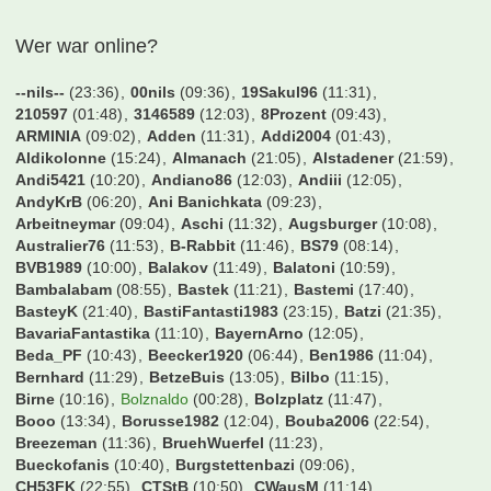
Wer war online?
--nils--
(23:36)
00nils
(09:36)
19Sakul96
(11:31)
210597
(01:48)
3146589
(12:03)
8Prozent
(09:43)
ARMINIA
(09:02)
Adden
(11:31)
Addi2004
(01:43)
Aldikolonne
(15:24)
Almanach
(21:05)
Alstadener
(21:59)
Andi5421
(10:20)
Andiano86
(12:03)
Andiii
(12:05)
AndyKrB
(06:20)
Ani Banichkata
(09:23)
Arbeitneymar
(09:04)
Aschi
(11:32)
Augsburger
(10:08)
Australier76
(11:53)
B-Rabbit
(11:46)
BS79
(08:14)
BVB1989
(10:00)
Balakov
(11:49)
Balatoni
(10:59)
Bambalabam
(08:55)
Bastek
(11:21)
Bastemi
(17:40)
BasteyK
(21:40)
BastiFantasti1983
(23:15)
Batzi
(21:35)
BavariaFantastika
(11:10)
BayernArno
(12:05)
Beda_PF
(10:43)
Beecker1920
(06:44)
Ben1986
(11:04)
Bernhard
(11:29)
BetzeBuis
(13:05)
Bilbo
(11:15)
Birne
(10:16)
Bolznaldo
(00:28)
Bolzplatz
(11:47)
Booo
(13:34)
Borusse1982
(12:04)
Bouba2006
(22:54)
Breezeman
(11:36)
BruehWuerfel
(11:23)
Bueckofanis
(10:40)
Burgstettenbazi
(09:06)