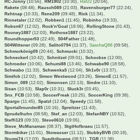
RC-Jonny
(10:56)
RM1902
(10:30)
Raf22
(20:04)
Rakete
(08:48)
Rausch089
(21:03)
Ravensburger77
(22:24)
Rehtnap
(10:33)
Rene209
(09:48)
Rick
(11:34)
Rinnetaler
(12:02)
Robben1
(11:45)
Robinho
(19:33)
Robsn67
(12:02)
Rock'n'Goal
(18:06)
RollingStone
(01:43)
Rooney1887
(12:03)
Rothose1887
(23:22)
Roundhopper53
(22:49)
S04Father
(11:48)
S04Wittener
(09:28)
Salito0794
(11:37)
SaschaQ88
(09:58)
Schmorkönig09
(20:44)
Schmucki
(10:32)
Schneckerl
(10:42)
Schnitzel
(09:01)
Schockse
(12:00)
Schroeder
(10:06)
Schumi88
(13:46)
Schwabe90
(18:58)
Schwabo
(11:33)
Schwenka5
(12:04)
Sh1v0r
(13:37)
Simifcb
(12:02)
Simon Westwood
(23:26)
SimonE
(11:57)
Simon_089
(12:02)
Simonsen
(22:13)
Sindre
(11:10)
Sisan
(10:53)
Slap0r
(10:31)
Sluck3r
(03:45)
Snx_FCB
(10:58)
SoccerFreak
(10:25)
SoccerKing
(09:38)
Spargo
(11:45)
Spatzl
(12:04)
Speedy
(11:58)
Sportallrounder85
(10:16)
Spreitzer
(11:43)
Sprudelhuhn
(08:58)
Stef_an
(12:03)
StefanNBY
(10:52)
Steffi123
(09:33)
Steve0610
(19:05)
Steve_McManaman
(08:37)
StgtHofbraeu
(11:57)
Stormbiker
(11:01)
Stowasser
(11:12)
StubbyBVB
(00:18)