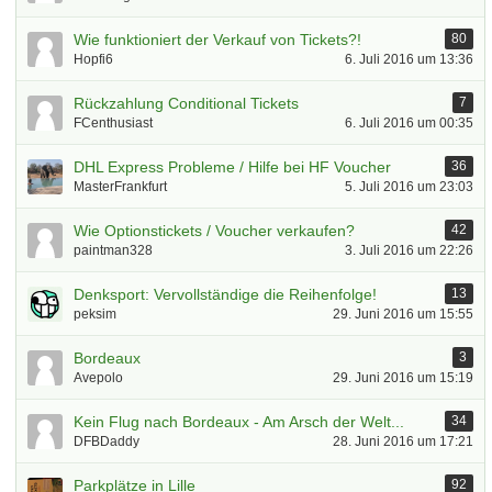
Wie funktioniert der Verkauf von Tickets?!
80
Hopfi6
6. Juli 2016 um 13:36
Rückzahlung Conditional Tickets
7
FCenthusiast
6. Juli 2016 um 00:35
DHL Express Probleme / Hilfe bei HF Voucher
36
MasterFrankfurt
5. Juli 2016 um 23:03
Wie Optionstickets / Voucher verkaufen?
42
paintman328
3. Juli 2016 um 22:26
Denksport: Vervollständige die Reihenfolge!
13
peksim
29. Juni 2016 um 15:55
Bordeaux
3
Avepolo
29. Juni 2016 um 15:19
Kein Flug nach Bordeaux - Am Arsch der Welt...
34
DFBDaddy
28. Juni 2016 um 17:21
Parkplätze in Lille
92