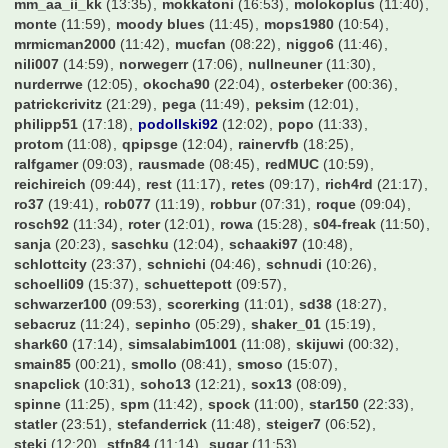
mm_aa_ii_kk
(13:35)
mokkatoni
(16:53)
molokoplus
(11:40)
monte
(11:59)
moody blues
(11:45)
mops1980
(10:54)
mrmicman2000
(11:42)
mucfan
(08:22)
niggo6
(11:46)
nili007
(14:59)
norwegerr
(17:06)
nullneuner
(11:30)
nurderrwe
(12:05)
okocha90
(22:04)
osterbeker
(00:36)
patrickcrivitz
(21:29)
pega
(11:49)
peksim
(12:01)
philipp51
(17:18)
podollski92
(12:02)
popo
(11:33)
protom
(11:08)
qpipsge
(12:04)
rainervfb
(18:25)
ralfgamer
(09:03)
rausmade
(08:45)
redMUC
(10:59)
reichireich
(09:44)
rest
(11:17)
retes
(09:17)
rich4rd
(21:17)
ro37
(19:41)
rob077
(11:19)
robbur
(07:31)
roque
(09:04)
rosch92
(11:34)
roter
(12:01)
rowa
(15:28)
s04-freak
(11:50)
sanja
(20:23)
saschku
(12:04)
schaaki97
(10:48)
schlottcity
(23:37)
schnichi
(04:46)
schnudi
(10:26)
schoelli09
(15:37)
schuettepott
(09:57)
schwarzer100
(09:53)
scorerking
(11:01)
sd38
(18:27)
sebacruz
(11:24)
sepinho
(05:29)
shaker_01
(15:19)
shark60
(17:14)
simsalabim1001
(11:08)
skijuwi
(00:32)
smain85
(00:21)
smollo
(08:41)
smoso
(15:07)
snapclick
(10:31)
soho13
(12:21)
sox13
(08:09)
spinne
(11:25)
spm
(11:42)
spock
(11:00)
star150
(22:33)
statler
(23:51)
stefanderrick
(11:48)
steiger7
(06:52)