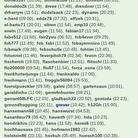
dome3107
(10:06)
domme1de
(11:22)
domrum
(08:03)
donaldo2k
(11:39)
dreee
(17:48)
dresdner
(11:54)
drharrym
(11:51)
dudelsack
(22:23)
dynamo
(20:23)
e-herd
(09:00)
edde78
(07:32)
effzeh
(10:31)
el-barto71
(20:01)
eltren
(11:54)
emp10
(20:48)
erwin
(17:49)
eugen
(11:56)
fabian17
(11:34)
fabs512
(11:50)
fair2you
(06:32)
fcb4ever
(09:29)
fcb777
(11:49)
fcb_fabi
(11:52)
fcbayernnico
(11:49)
fcbmark
(09:38)
fcbschulle
(10:48)
fchtim
(13:45)
fctunnel
(11:46)
feverpitch79
(02:34)
fevon
(22:36)
fischerch
(19:03)
flaschenbier
(12:01)
flitschi
(11:33)
flo200000
(09:54)
flo87
(11:54)
forza_osna
(23:59)
frankfurterjunge
(11:44)
franknaldo
(17:00)
frechmann
(11:41)
froggle56094
(15:53)
fuerstpueckler
(09:58)
galmi
(08:57)
gartenzaun
(10:01)
geraldinho
(11:06)
germ4nhunter
(08:21)
gerrard08LFC
(12:03)
gladbach22
(20:50)
goetzda
(22:23)
groundhopping
(22:11)
grover
(10:42)
h12Gh
(15:00)
hansemann68
(10:45)
hanswurst
(04:53)
hasardeur79
(08:42)
hauerth
(07:34)
hda
(10:23)
hendrikhro
(22:23)
hens
(11:58)
hermi6
(11:09)
hochhausass
(01:45)
hofmann1982
(22:42)
holstein86
(23:15)
hsvkuh
(05:49)
huesch100
(10:38)