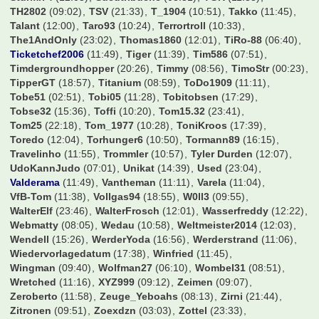
Sturmi74
(12:03)
Suedtribuene
(08:51)
TGR
(11:38)
TH2802
(09:02)
TSV
(21:33)
T_1904
(10:51)
Takko
(11:45)
Talant
(12:00)
Taro93
(10:24)
Terrortroll
(10:33)
The1AndOnly
(23:02)
Thomas1860
(12:01)
TiRo-88
(06:40)
Ticketchef2006
(11:49)
Tiger
(11:39)
Tim586
(07:51)
Timdergroundhopper
(20:26)
Timmy
(08:56)
TimoStr
(00:23)
TipperGT
(18:57)
Titanium
(08:59)
ToDo1909
(11:11)
Tobe51
(02:51)
Tobi05
(11:28)
Tobitobsen
(17:29)
Tobse32
(15:36)
Toffi
(10:20)
Tom15.32
(23:41)
Tom25
(22:18)
Tom_1977
(10:28)
ToniKroos
(17:39)
Toredo
(12:04)
Torhunger6
(10:50)
Tormann89
(16:15)
Travelinho
(11:55)
Trommler
(10:57)
Tyler Durden
(12:07)
UdoKannJudo
(07:01)
Unikat
(14:39)
Used
(23:04)
Valderama
(11:49)
Vantheman
(11:11)
Varela
(11:04)
VfB-Tom
(11:38)
Vollgas94
(18:55)
W0ll3
(09:55)
WalterElf
(23:46)
WalterFrosch
(12:01)
Wasserfreddy
(12:22)
Webmatty
(08:05)
Wedau
(10:58)
Weltmeister2014
(12:03)
Wendell
(15:26)
WerderYoda
(16:56)
Werderstrand
(11:06)
Wiedervorlagedatum
(17:38)
Winfried
(11:45)
Wingman
(09:40)
Wolfman27
(06:10)
Wombel31
(08:51)
Wretched
(11:16)
XYZ999
(09:12)
Zeimen
(09:07)
Zeroberto
(11:58)
Zeuge_Yeboahs
(08:13)
Zirni
(21:44)
Zitronen
(09:51)
Zoexdzn
(03:03)
Zottel
(23:33)