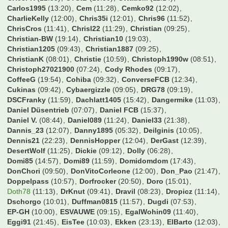
CH53FK
(22:55)
CTStB
(10:50)
CWausM
(11:14)
Carlos1995
(13:20)
Cem
(11:28)
Cemko92
(12:02)
CharlieKelly
(12:00)
Chris35i
(12:01)
Chris96
(11:52)
ChrisCros
(11:41)
Chrisl22
(11:29)
Christian
(09:25)
Christian-BW
(19:14)
Christian10
(19:03)
Christian1205
(09:43)
Christian1887
(09:25)
ChristianK
(08:01)
Christie
(10:59)
Christoph1990w
(08:51)
Christoph27021900
(07:24)
Cody Rhodes
(09:17)
CoffeeG
(19:54)
Cohiba
(09:32)
ConverseFCB
(12:34)
Cukinas
(09:42)
Cybaergizzle
(09:05)
DRG78
(09:19)
DSCFranky
(11:59)
Dachlatt1405
(15:42)
Dangermike
(11:03)
Daniel Düsentrieb
(07:07)
Daniel FCB
(15:37)
Daniel V.
(08:44)
Daniel089
(11:24)
Daniel33
(21:38)
Dannis_23
(12:07)
Danny1895
(05:32)
Deilginis
(10:05)
Dennis21
(22:23)
DennisHopper
(12:04)
DerGast
(12:39)
DesertWolf
(11:25)
Dickie
(09:12)
Dolly
(06:28)
Domi85
(14:57)
Domi89
(11:59)
Domidomdom
(17:43)
DonChori
(09:50)
DonVitoCorleone
(12:00)
Don_Pao
(21:47)
Doppelpass
(10:57)
Dorfrocker
(20:50)
Doro
(15:01)
Doth78
(11:13)
DrKnut
(09:41)
Dravil
(08:23)
Dropicz
(11:14)
Dschorgo
(10:01)
Duffman0815
(11:57)
Dugdi
(07:53)
EP-GH
(10:00)
ESVAUWE
(09:15)
EgalWohin09
(11:40)
Eggi91
(21:45)
EisTee
(10:03)
Ekken
(23:13)
ElBarto
(12:03)