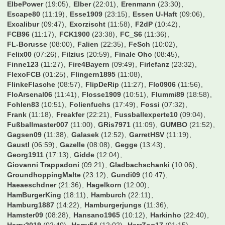
ElbePower
(19:05)
Elber
(22:01)
Erenmann
(23:30)
Escape80
(11:19)
Esse1909
(23:15)
Essen U-Haft
(09:06)
Excalibur
(09:47)
Exorzischt
(11:58)
F2dP
(10:42)
FCB96
(11:17)
FCK1900
(23:38)
FC_S6
(11:36)
FL-Borusse
(08:00)
Falien
(22:35)
FeSch
(10:02)
Felix00
(07:26)
Filzius
(20:59)
Finale Oho
(08:45)
Finne123
(11:27)
Fire4Bayern
(09:49)
Firlefanz
(23:32)
FlexoFCB
(01:25)
Flingern1895
(11:08)
FlinkeFlasche
(08:57)
FlipDeRip
(11:27)
Flo0906
(11:56)
FloArsenal06
(11:41)
Flosse1909
(10:51)
Flummi89
(18:58)
Fohlen83
(10:51)
Folienfuchs
(17:49)
Fossi
(07:32)
Frank
(11:18)
Freakfer
(22:21)
Fussballexperte10
(09:04)
Fußballmaster007
(11:00)
GRis7971
(11:09)
GUMBO
(21:52)
Gagsen09
(11:38)
Galasek
(12:52)
GarretHSV
(11:19)
Gaustl
(06:59)
Gazelle
(08:08)
Gegge
(13:43)
Georg1911
(17:13)
Gidde
(12:04)
Giovanni Trappadoni
(09:21)
Gladbachschanki
(10:06)
GroundhoppingMalte
(23:12)
Gundi09
(10:47)
Haeaeschdner
(21:36)
Hagelkorn
(12:00)
HamBurgerKing
(18:11)
Hamburch
(22:11)
Hamburg1887
(14:22)
Hamburgerjungs
(11:36)
Hamster09
(08:28)
Hansano1965
(10:12)
Harkinho
(22:40)