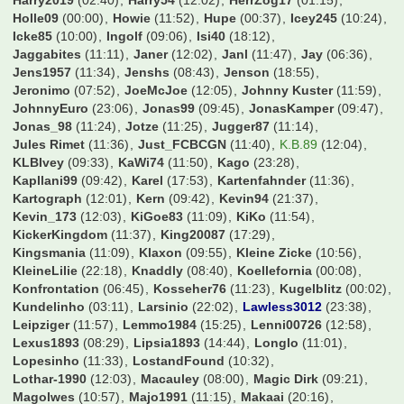
Harry2019
(02:40)
Harry54
(12:02)
HerrZog17
(01:15)
Holle09
(00:00)
Howie
(11:52)
Hupe
(00:37)
Icey245
(10:24)
Icke85
(10:00)
Ingolf
(09:06)
Isi40
(18:12)
Jaggabites
(11:11)
Janer
(12:02)
Janl
(11:47)
Jay
(06:36)
Jens1957
(11:34)
Jenshs
(08:43)
Jenson
(18:55)
Jeronimo
(07:52)
JoeMcJoe
(12:05)
Johnny Kuster
(11:59)
JohnnyEuro
(23:06)
Jonas99
(09:45)
JonasKamper
(09:47)
Jonas_98
(11:24)
Jotze
(11:25)
Jugger87
(11:14)
Jules Rimet
(11:36)
Just_FCBCGN
(11:40)
K.B.89
(12:04)
KLBIvey
(09:33)
KaWi74
(11:50)
Kago
(23:28)
Kapllani99
(09:42)
Karel
(17:53)
Kartenfahnder
(11:36)
Kartograph
(12:01)
Kern
(09:42)
Kevin94
(21:37)
Kevin_173
(12:03)
KiGoe83
(11:09)
KiKo
(11:54)
KickerKingdom
(11:37)
King20087
(17:29)
Kingsmania
(11:09)
Klaxon
(09:55)
Kleine Zicke
(10:56)
KleineLilie
(22:18)
Knaddly
(08:40)
Koellefornia
(00:08)
Konfrontation
(06:45)
Kosseher76
(11:23)
Kugelblitz
(00:02)
Kundelinho
(03:11)
Larsinio
(22:02)
Lawless3012
(23:38)
Leipziger
(11:57)
Lemmo1984
(15:25)
Lenni00726
(12:58)
Lexus1893
(08:29)
Lipsia1893
(14:44)
Longlo
(11:01)
Lopesinho
(11:33)
LostandFound
(10:32)
Lothar-1990
(12:03)
Macauley
(08:00)
Magic Dirk
(09:21)
Magolwes
(10:57)
Majo1991
(11:15)
Makaai
(20:16)