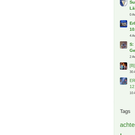
Su
Lä
0 A
Er
10
4 A
S:
Ge
2 A
[B
30 
ER
12
10 
Tags
achte