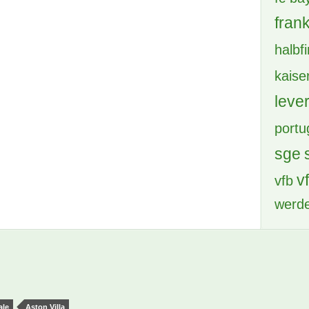
frank
halbf
kaise
leve
portu
sge
v
vfb
werd
ale
Aston Villa