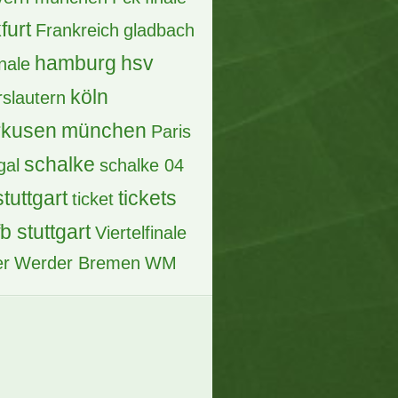
furt
Frankreich
gladbach
hamburg
hsv
inale
köln
rslautern
rkusen
münchen
Paris
schalke
gal
schalke 04
stuttgart
tickets
ticket
fb stuttgart
Viertelfinale
er
Werder Bremen
WM