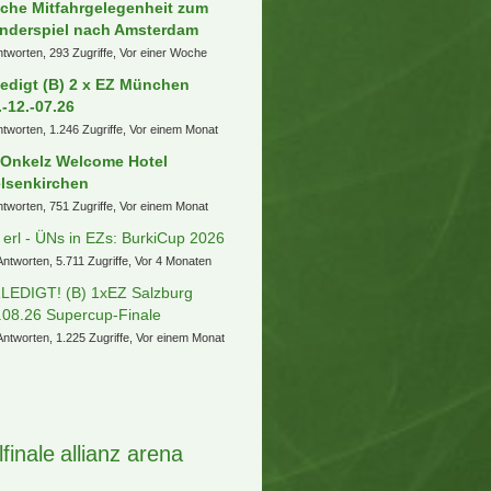
che Mitfahrgelegenheit zum
nderspiel nach Amsterdam
ntworten, 293 Zugriffe, Vor einer Woche
ledigt (B) 2 x EZ München
.-12.-07.26
ntworten, 1.246 Zugriffe, Vor einem Monat
 Onkelz Welcome Hotel
lsenkirchen
ntworten, 751 Zugriffe, Vor einem Monat
] erl - ÜNs in EZs: BurkiCup 2026
Antworten, 5.711 Zugriffe, Vor 4 Monaten
LEDIGT! (B) 1xEZ Salzburg
.08.26 Supercup-Finale
Antworten, 1.225 Zugriffe, Vor einem Monat
lfinale
allianz arena