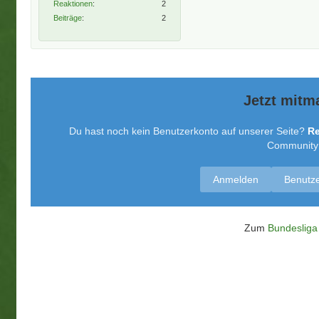
Reaktionen
2
Beiträge
2
Jetzt mitm
Du hast noch kein Benutzerkonto auf unserer Seite?
Re
Community t
Anmelden
Benutze
Zum
Bundesliga 