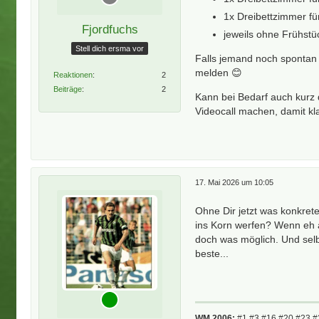
1x Dreibettzimmer fü
Fjordfuchs
jeweils ohne Frühstü
Stell dich ersma vor
Falls jemand noch spontan 
melden 😊
Reaktionen
2
Beiträge
2
Kann bei Bedarf auch kurz
Videocall machen, damit klar
17. Mai 2026 um 10:05
Ohne Dir jetzt was konkretes
ins Korn werfen? Wenn eh all
doch was möglich. Und selb
beste...
WM 2006:
#1 #3 #16 #20 #23 #