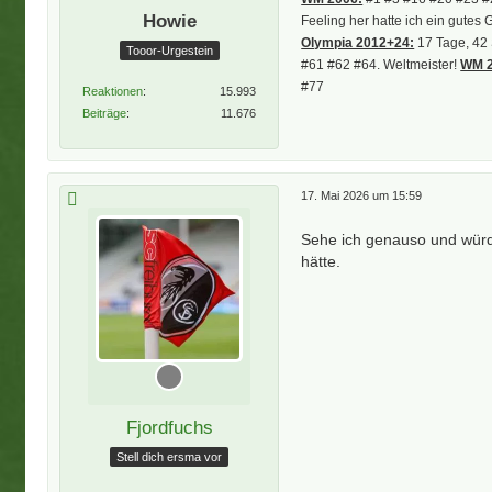
Howie
Feeling her hatte ich ein gutes 
Olympia 2012+24:
17 Tage, 42 
Tooor-Urgestein
#61 #62 #64. Weltmeister!
WM 2
#77
Reaktionen
15.993
Beiträge
11.676
17. Mai 2026 um 15:59
Sehe ich genauso und würd
hätte.
Fjordfuchs
Stell dich ersma vor