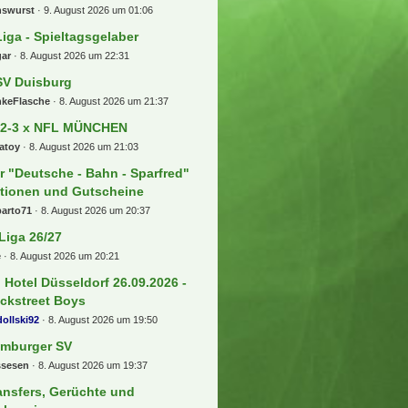
nswurst
9. August 2026 um 01:06
Liga - Spieltagsgelaber
gar
8. August 2026 um 22:31
V Duisburg
nkeFlasche
8. August 2026 um 21:37
 2-3 x NFL MÜNCHEN
atoy
8. August 2026 um 21:03
r "Deutsche - Bahn - Sparfred"
tionen und Gutscheine
barto71
8. August 2026 um 20:37
 Liga 26/27
e
8. August 2026 um 20:21
] Hotel Düsseldorf 26.09.2026 -
ckstreet Boys
ollski92
8. August 2026 um 19:50
mburger SV
ssesen
8. August 2026 um 19:37
ansfers, Gerüchte und