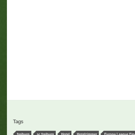
Tags
freiburg
sc freiburg
Hotel
Hotelzimmer
Europa League Fin