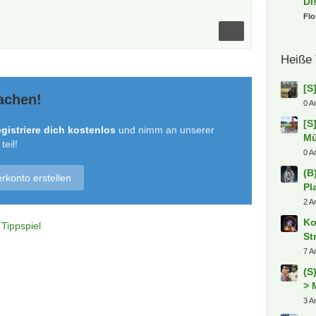
Di
Fl
Heiße
[S
achen!
0 A
[S
gistriere dich kostenlos
und nimm an unserer
Mü
eil!
0 A
(B
rkonto erstellen
Pl
2 A
Ko
Tippspiel
St
7 A
(S
> 
3 A