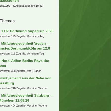
skussionen
osse1909
8. August 2026 um 19:31
 Themen
] 1 DZ Dortmund SuperCup 2026
ntworten, 129 Zugriffe, Vor einem Tag
] Mitfahrgelegenheit Vreden -
nster/Dortmund/Köln am 12.8
ntworten, 119 Zugriffe, Vor einem Tag
) Hotel Adlon Berlin/ Rave the
anet
ntworten, 398 Zugriffe, Vor 3 Tagen
mmt jemand aus der Nähe von
rassburg
ntworten, 716 Zugriffe, Vor einer Woche
) Mitfahrgelegenheit Salzburg —
München 12.08.26
ntworten, 404 Zugriffe, Vor einer Woche