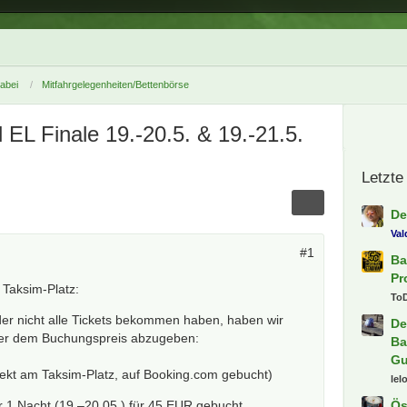
dabei
Mitfahrgelegenheiten/Bettenbörse
 EL Finale 19.-20.5. & 19.-21.5.
Letzte
De
Va
#1
Ba
Pr
 Taksim-Platz:
To
er nicht alle Tickets bekommen haben, haben wir
De
ter dem Buchungspreis abzugeben:
Ba
Gu
kt am Taksim-Platz, auf Booking.com gebucht)
lel
r 1 Nacht (19.–20.05.) für 45 EUR gebucht
Ös