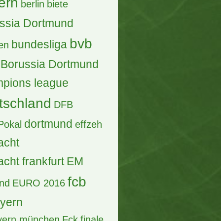
ern
berlin
biete
ssia Dortmund
bvb
bundesliga
en
Borussia Dortmund
pions league
tschland
DFB
dortmund
Pokal
effzeh
acht
acht frankfurt
EM
fcb
and
EURO 2016
ayern
ayern münchen
Fck
finale