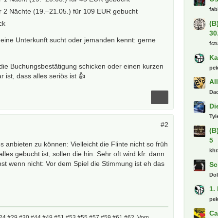
fab
r 2 Nächte (19.–21.05.) für 109 EUR gebucht
ck
(B
30
eine Unterkunft sucht oder jemanden kennt: gerne
fct
Ka
 die Buchungsbestätigung schicken oder einen kurzen
pe
 ist, dass alles seriös ist 👍
Al
Dac
Di
Tyl
#2
(B
5
 anbieten zu können: Vielleicht die Flinte nicht so früh
khr
es gebucht ist, sollen die hin. Sehr oft wird kfr. dann
st wenn nicht: Vor dem Spiel die Stimmung ist eh das
Sc
Dol
1.
pe
Ca
24 #29 #30 #44 #49 #51 #53 #55 #57 #59 #61 #62. Vom