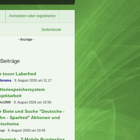
Anmelden oder registrieren
Seitenleiste
 Beiträge
r tooor Laberfred
lderama
9. August 2026 um 11:17
tteriespeichersystem
ojektarbeit
Do1909
9. August 2026 um 10:56
r Biete und Suche "Deutsche -
hn - Sparfred" Aktionen und
tscheine
oup
9. August 2026 um 10:45
terreich - T-Mobile Bundesliga