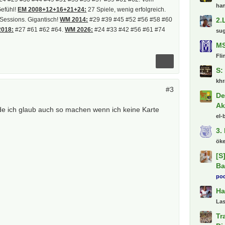
ha
Gefühl!
EM 2008+12+16+21+24:
27 Spiele, wenig erfolgreich.
2.
Sessions. Gigantisch!
WM 2014:
#29 #39 #45 #52 #56 #58 #60
018:
#27 #61 #62 #64.
WM 2026:
#24 #33 #42 #56 #61 #74
su
MS
Fli
S:
khr
#3
De
Ak
e ich glaub auch so machen wenn ich keine Karte
el-
3.
ök
[S
Ba
pod
Ha
La
Tr