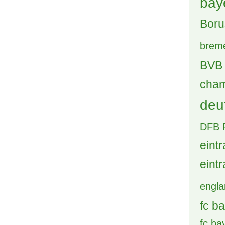
bay
Boru
brem
BVB 
cham
deu
DFB 
eintr
eintr
engl
fc b
fc b